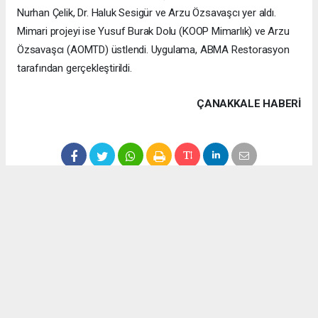
Nurhan Çelik, Dr. Haluk Sesigür ve Arzu Özsavaşcı yer aldı.
Mimari projeyi ise Yusuf Burak Dolu (KOOP Mimarlık) ve Arzu
Özsavaşcı (AOMTD) üstlendi. Uygulama, ABMA Restorasyon
tarafından gerçekleştirildi.
ÇANAKKALE HABERİ
haber paketi
haber scripti
haber yazılımı
Tüm hakları saklı tutulmaktadır.Copyright 2026©
Haber Yazılımı:
Web Aksiyon ®