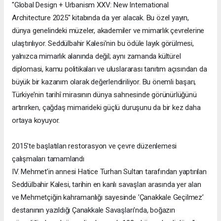
"Global Design + Urbanism XXV: New International
Architecture 2025" kitabında da yer alacak. Bu özel yayın,
dünya genelindeki müzeler, akademiler ve mimarlık çevrelerine
ulaştırılıyor. Seddülbahir Kalesi’nin bu ödüle layık görülmesi,
yalnızca mimarlık alanında değil; aynı zamanda kültürel
diplomasi, kamu politikaları ve uluslararası tanıtım açısından da
büyük bir kazanım olarak değerlendiriliyor. Bu önemli başarı,
Türkiye’nin tarihî mirasının dünya sahnesinde görünürlüğünü
artırırken, çağdaş mimarideki güçlü duruşunu da bir kez daha
ortaya koyuyor.
2015’te başlatılan restorasyon ve çevre düzenlemesi
çalışmaları tamamlandı
IV. Mehmet’in annesi Hatice Turhan Sultan tarafından yaptırılan
Seddülbahir Kalesi, tarihin en kanlı savaşları arasında yer alan
ve Mehmetçiğin kahramanlığı sayesinde ’Çanakkale Geçilmez’
destanının yazıldığı Çanakkale Savaşları’nda, boğazın