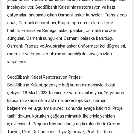
inceleyebiliyor. Seddülbahir Kalesi’nin restorasyon ve kazı
çalışmaları sırasında çıkan Osmanlı asker künyeleri, Fransız cep
saati, Osmanlı el bombası, Krupp topu namlu temizleme
harbisi, Fransız ve Senegal asker palaları, Osmanlı mavzer
süngüleri, Osmanlı süngü kını, Osmanlı palaska barutluğu,
Osmanlı, Fransız ve Avustralya asker üniforması kol düğmeleri,
mermiler ve Fransız mühimmat sandığı ile savaşın izleri
yaşatılıyor.
Seddülbahir Kalesi Restorasyon Projesi
Seddülbahir Kalesi, geçmişle bağ kuran mimarisiyle dikkat
çekiyor. 18 Mart 2023 tarihinde ziyarete açılan yapı, 26 yıl süren
kapsamlı akademik araştırma, arkeolojik kazı, mimari
belgeleme ve uygulama süreci sonunda ayağa kaldırıldı. Proje,
tarihî dokuyu korurken çağdaş mimarlık ilkeleriyle yeniden
işlevlendirildi. Projenin bilimsel danışma kurulunda Dr. Gülsün
Tanyeli, Prof. Dr. Lucienne Thys-Şenocak, Prof. Dr. Rahmi