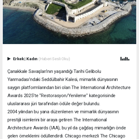
Erkek
|
Kadın
(Haberi Sesli Oku)
Çanakkale Savaşları’nın yaşandığı Tarihi Gelibolu
Yarımadası’ndaki Seddülbahir Kalesi, mimarlık dünyasının
saygın platformlarından biri olan The International Architecture
Awards 2025’te "Restorasyon/Yenileme" kategorisinde
uluslararası jüri tarafından ödüle değer bulundu.
2004 yılından bu yana düzenlenen ve mimarlık dünyasının
prestijli isimlerini bir araya getiren The International
Architecture Awards (IAA), bu yıl da çağdaş mimarlığın önde
gelen örneklerini ödüllendirdi. Chicago merkezli The Chicago