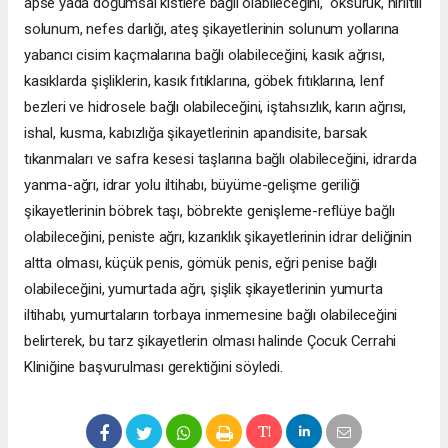
apse yada doğumsal kistlere bağlı olabileceğini, öksürük, hırıltılı
solunum, nefes darlığı, ateş şikayetlerinin solunum yollarına
yabancı cisim kaçmalarına bağlı olabileceğini, kasık ağrısı,
kasıklarda şişliklerin, kasık fıtıklarına, göbek fıtıklarına, lenf
bezleri ve hidrosele bağlı olabileceğini, iştahsızlık, karın ağrısı,
ishal, kusma, kabızlığa şikayetlerinin apandisite, barsak
tıkanmaları ve safra kesesi taşlarına bağlı olabileceğini, idrarda
yanma-ağrı, idrar yolu iltihabı, büyüme-gelişme geriliği
şikayetlerinin böbrek taşı, böbrekte genişleme-reflüye bağlı
olabileceğini, peniste ağrı, kızarıklık şikayetlerinin idrar deliğinin
altta olması, küçük penis, gömük penis, eğri penise bağlı
olabileceğini, yumurtada ağrı, şişlik şikayetlerinin yumurta
iltihabı, yumurtaların torbaya inmemesine bağlı olabileceğini
belirterek, bu tarz şikayetlerin olması halinde Çocuk Cerrahi
Kliniğine başvurulması gerektiğini söyledi.