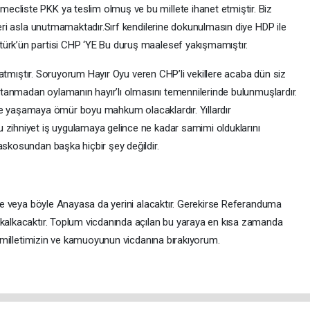
ecliste PKK ya teslim olmuş ve bu millete ihanet etmiştir. Biz
nleri asla unutmamaktadır.Sırf kendilerine dokunulmasın diye HDP ile
türk’ün partisi CHP ‘YE Bu duruş maalesef yakışmamıştır.
ızlatmıştır. Soruyorum Hayır Oyu veren CHP’li vekillere acaba dün siz
e utanmadan oylamanın hayır’lı olmasını temennilerinde bulunmuşlardır.
e ile yaşamaya ömür boyu mahkum olacaklardır. Yıllardır
 zihniyet iş uygulamaya gelince ne kadar samimi olduklarını
askosundan başka hiçbir şey değildir.
öyle veya böyle Anayasa da yerini alacaktır. Gerekirse Referanduma
 kalkacaktır. Toplum vicdanında açılan bu yaraya en kısa zamanda
kı milletimizin ve kamuoyunun vicdanına bırakıyorum.