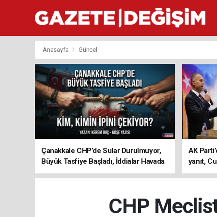
Anasayfa
Güncel
Çanakkale CHP’de Sular Durulmuyor,
AK Parti’
Büyük Tasfiye Başladı, İddialar Havada
yanıt, Cu
Uçuşuyor
ediyoru
CHP Meclist