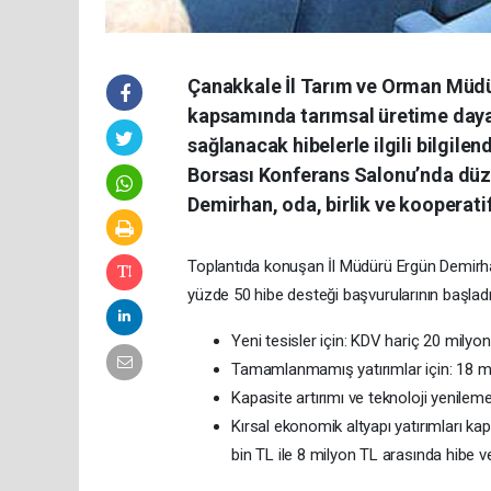
Çanakkale İl Tarım ve Orman Müdür
kapsamında tarımsal üretime dayal
sağlanacak hibelerle ilgili bilgile
Borsası Konferans Salonu’nda düz
Demirhan, oda, birlik ve kooperatif 
Toplantıda konuşan İl Müdürü Ergün Demirha
yüzde 50 hibe desteği başvurularının başladığın
Yeni tesisler için: KDV hariç 20 milyo
Tamamlanmamış yatırımlar için: 18 mil
Kapasite artırımı ve teknoloji yenilem
Kırsal ekonomik altyapı yatırımları ka
bin TL ile 8 milyon TL arasında hibe ve