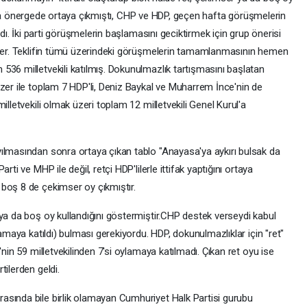
aslında önergede ortaya çıkmıştı, CHP ve HDP, geçen hafta görüşmelerin
ıdı. İki parti görüşmelerin başlamasını geciktirmek için grup önerisi
tiler. Teklifin tümü üzerindeki görüşmelerin tamamlanmasının hemen
536 milletvekili katılmış. Dokunulmazlık tartışmasını başlatan
zer ile toplam 7 HDP'li, Deniz Baykal ve Muharrem İnce'nin de
illetvekili olmak üzeri toplam 12 milletvekili Genel Kurul'a
ılmasından sonra ortaya çıkan tablo "Anayasa'ya aykırı bulsak da
ti ve MHP ile değil, retçi HDP'lilerle ittifak yaptığını ortaya
boş 8 de çekimser oy çıkmıştır.
ya da boş oy kullandığını göstermiştir.CHP destek verseydi kabul
lamaya katıldı) bulması gerekiyordu. HDP, dokunulmazlıklar için "ret"
'nin 59 milletvekilinden 7'si oylamaya katılmadı. Çıkan ret oyu ise
tilerden geldi.
asında bile birlik olamayan Cumhuriyet Halk Partisi gurubu