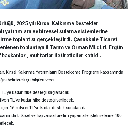
lüğü, 2025 yılı Kırsal Kalkınma Destekleri
ı yatırımlara ve bireysel sulama sistemlerine
ndirme toplantısı gerçekleştirdi. Çanakkale Ticaret
enlenen toplantıya İl Tarım ve Orman Müdürü Ergün
başkanları, muhtarlar ile üreticiler katıldı.
n, Kırsal Kalkınma Yatırımlarını Destekleme Programı kapsamında
ı belirterek şu bilgileri verdi:
n TL’ye kadar hibe desteği sağlanacak.
yon TL’ye kadar hibe desteği verilecek.
e için: 16 milyon TL’ye kadar destek sunulacak.
psamında bitkisel ve hayvansal üretim yapan aile işletmelerine 100
rilecek.