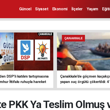
Güncel
Siyaset
Ekonomi
İlçeler
Yaşam
Eğit
ÇANAKKALE
den DSP’li katılım tartışmasına
Çanakkale’de göçmen kaçakçıl
mhur İttifakı ruhuyla hareket
yapan suç örgütü çökertildi: 4
z
tutuklama
e PKK Ya Teslim Olmuş v