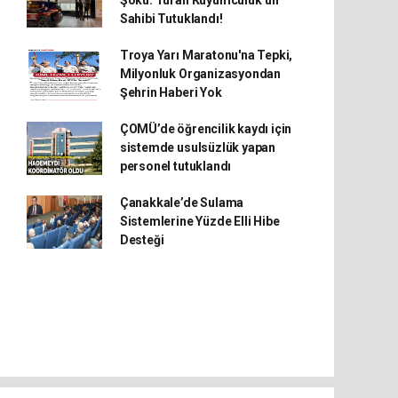
Şoku: Turan Kuyumculuk’un
Sahibi Tutuklandı!
Troya Yarı Maratonu'na Tepki,
Milyonluk Organizasyondan
Şehrin Haberi Yok
ÇOMÜ’de öğrencilik kaydı için
sistemde usulsüzlük yapan
personel tutuklandı
Çanakkale’de Sulama
Sistemlerine Yüzde Elli Hibe
Desteği