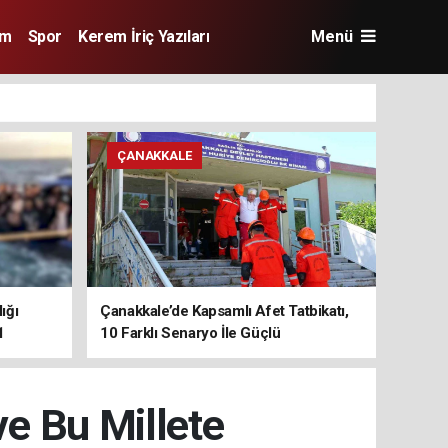
im
Spor
Kerem İriç Yazıları
Menü
ÇANAKKALE
ığı
Çanakkale’de Kapsamlı Afet Tatbikatı,
1
10 Farklı Senaryo İle Güçlü
Koordinasyon
e Bu Millete