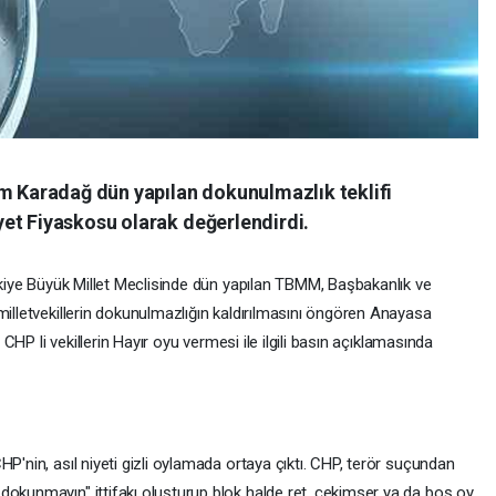
im Karadağ dün yapılan dokunulmazlık teklifi
et Fiyaskosu olarak değerlendirdi.
ürkiye Büyük Millet Meclisinde dün yapılan TBMM, Başbakanlık ve
milletvekillerin dokunulmazlığın kaldırılmasını öngören Anayasa
e CHP li vekillerin Hayır oyu vermesi ile ilgili basın açıklamasında
P'nin, asıl niyeti gizli oylamada ortaya çıktı. CHP, terör suçundan
dokunmayın" ittifakı oluşturup blok halde ret, çekimser ya da boş oy