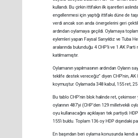
kullandı. Bu çirkin ittifakın ilk işaretleri 
engellenmesi için yaptığı ittifakı düne de taş
verdi ancak son anda önergelerini geri çek
ardından oylamaya geçildi. Oylamaya toplam 
eylemleri yapan Faysal Sarıyıldız ve Tuba He
aralarında bulunduğu 4 CHP'li ve 1 AK Parti m
katılmamıştır.
Oylamanın yapılmasının ardından Oyların say
teklife destek vereceğiz" diyen CHP'nin, AK Par
koymuştur. Oylamada 348 kabul, 155 ret, 25 
Bu tablo CHP'nin blok halinde ret, çekimser 
oylarının 487'yi (CHP'den 129 milletvekili oy
oyu kullanacağını açıklayan tek partiydi. HDP
155'i buldu. Toplam 136 oy HDP dışındaki par
En başından beri oylama konusunda kendi ar