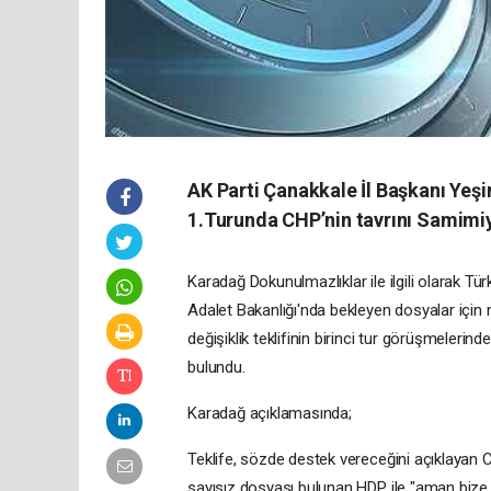
AK Parti Çanakkale İl Başkanı Yeş
1.Turunda CHP’nin tavrını Samimiy
Karadağ Dokunulmazlıklar ile ilgili olarak T
Adalet Bakanlığı'nda bekleyen dosyalar için 
değişiklik teklifinin birinci tur görüşmelerind
bulundu.
Karadağ açıklamasında;
Teklife, sözde destek vereceğini açıklayan CH
sayısız dosyası bulunan HDP ile "aman bize 