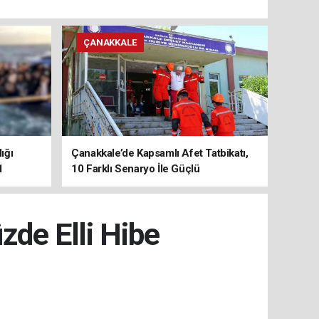
ÇANAKKALE
ığı
Çanakkale’de Kapsamlı Afet Tatbikatı,
1
10 Farklı Senaryo İle Güçlü
Koordinasyon
de Elli Hibe