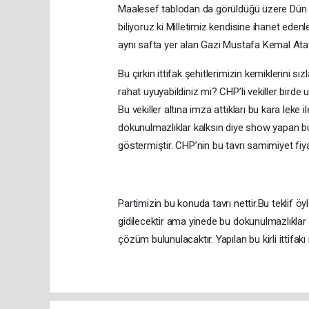
Maalesef tablodan da görüldüğü üzere Dün m
biliyoruz ki Milletimiz kendisine ihanet ede
aynı safta yer alan Gazi Mustafa Kemal Ata
Bu çirkin ittifak şehitlerimizin kemiklerini s
rahat uyuyabildiniz mi? CHP’li vekiller bird
Bu vekiller altına imza attıkları bu kara lek
dokunulmazlıklar kalksın diye show yapan bu
göstermiştir. CHP’nin bu tavrı samimiyet fiy
Partimizin bu konuda tavrı nettir.Bu teklif 
gidilecektir ama yinede bu dokunulmazlıklar
çözüm bulunulacaktır. Yapılan bu kirli ittifa