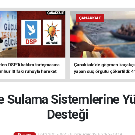
ÇANAKKALE
den DSP’li katılım tartışmasına
Çanakkale’de göçmen kaçakçıl
mhur İttifakı ruhuyla hareket
yapan suç örgütü çökertildi: 4
z
tutuklama
e Sulama Sistemlerine Yüz
Desteği
06.03.2025 - 18:45, Güncelleme: 06.03.2025 - 18:49
Ekonomi