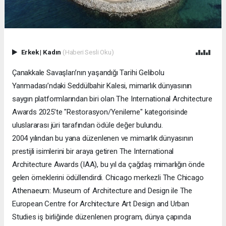
Erkek
|
Kadın
(Haberi Sesli Oku)
Çanakkale Savaşları’nın yaşandığı Tarihi Gelibolu
Yarımadası’ndaki Seddülbahir Kalesi, mimarlık dünyasının
saygın platformlarından biri olan The International Architecture
Awards 2025’te "Restorasyon/Yenileme" kategorisinde
uluslararası jüri tarafından ödüle değer bulundu.
2004 yılından bu yana düzenlenen ve mimarlık dünyasının
prestijli isimlerini bir araya getiren The International
Architecture Awards (IAA), bu yıl da çağdaş mimarlığın önde
gelen örneklerini ödüllendirdi. Chicago merkezli The Chicago
Athenaeum: Museum of Architecture and Design ile The
European Centre for Architecture Art Design and Urban
Studies iş birliğinde düzenlenen program, dünya çapında