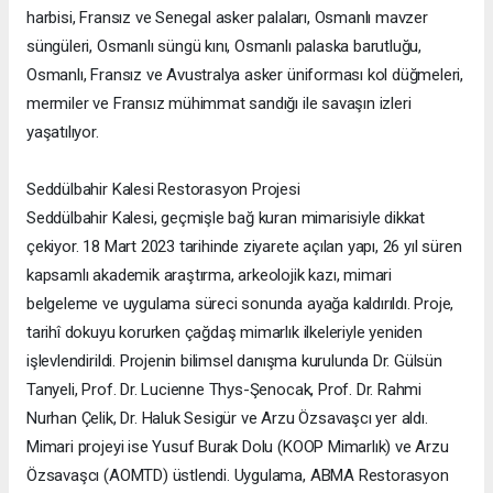
harbisi, Fransız ve Senegal asker palaları, Osmanlı mavzer
süngüleri, Osmanlı süngü kını, Osmanlı palaska barutluğu,
Osmanlı, Fransız ve Avustralya asker üniforması kol düğmeleri,
mermiler ve Fransız mühimmat sandığı ile savaşın izleri
yaşatılıyor.
Seddülbahir Kalesi Restorasyon Projesi
Seddülbahir Kalesi, geçmişle bağ kuran mimarisiyle dikkat
çekiyor. 18 Mart 2023 tarihinde ziyarete açılan yapı, 26 yıl süren
kapsamlı akademik araştırma, arkeolojik kazı, mimari
belgeleme ve uygulama süreci sonunda ayağa kaldırıldı. Proje,
tarihî dokuyu korurken çağdaş mimarlık ilkeleriyle yeniden
işlevlendirildi. Projenin bilimsel danışma kurulunda Dr. Gülsün
Tanyeli, Prof. Dr. Lucienne Thys-Şenocak, Prof. Dr. Rahmi
Nurhan Çelik, Dr. Haluk Sesigür ve Arzu Özsavaşcı yer aldı.
Mimari projeyi ise Yusuf Burak Dolu (KOOP Mimarlık) ve Arzu
Özsavaşcı (AOMTD) üstlendi. Uygulama, ABMA Restorasyon