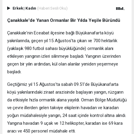
Erkek
|
Kadın
(Haberi Sesli Oku)
Çanakkale'de Yanan Ormanlar Bir Yılda Yeşile Büründü
Çanakkale'nin Eceabat ilçesine bağlı Büyükanafarta köyü
yakınlarında, geçen yıl 15 Ağustos'ta çıkan ve 700 hektarlık
(yaklaşık 980 futbol sahası büyüklüğünde) ormanlık alanı
etkileyen yangının izleri silinmeye başladı. Yangının üzerinden
geçen bir yılın ardından, kül olan alanlar yeniden yeşermeye
başladı.
Geçtiğimiz yıl 15 Ağustos'ta sabah 09.51'de Büyükanafarta
köyü yakınlarındaki ziraat arazisinde başlayan yangın, rüzgarın
da etkisiyle hızla ormanlık alana yayıldı. Orman Bölge Müdürlüğü
ve çevre illerden gelen takviye ekiplerin havadan ve karadan
yoğun müdahalesiyle yangın, 24 saat içinde kontrol altına alındı.
Yangına havadan 9 uçak ve 12 helikopter, karadan ise 69 kara
aracı ve 450 personel müdahale etti.