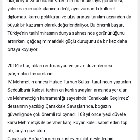
ulaştırılıyor. Seddülbahir Kalesi’nin bu ödüle layık görülmesi,
yalnızca mimarlık alanında değil; aynı zamanda kültürel
diplomasi, kamu politikaları ve uluslararası tanıtım açısından da
büyük bir kazanım olarak değerlendiriliyor. Bu önemli başarı,
Türkiye’nin tarihî mirasının dünya sahnesinde görünürlüğünü
artırırken, çağdaş mimarideki güçlü duruşunu da bir kez daha
ortaya koyuyor.
2015’te başlatılan restorasyon ve çevre düzenlemesi
çalışmaları tamamlandı
IV. Mehmet’in annesi Hatice Turhan Sultan tarafından yaptırılan
Seddülbahir Kalesi, tarihin en kanlı savaşları arasında yer alan
ve Mehmetçiğin kahramanlığı sayesinde ’Çanakkale Geçilmez’
destanının yazıldığı Çanakkale Savaşları’nda, boğazın
güvenliğinde çok önemli rol oynadı. 108 yıl önce ’yedi düvel’e
karşı Mehmetçik ile beraber karşı koyan kale, isabet eden top
atışlarıyla gazi oldu.
Çanakkale Boğazı’nı geçmek isteyen itilaf devletlerinin