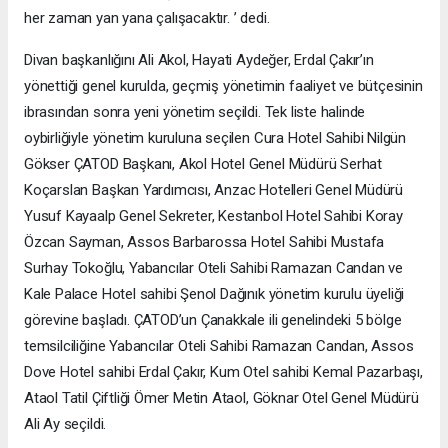
her zaman yan yana çalışacaktır. ’ dedi.
Divan başkanlığını Ali Akol, Hayati Aydeğer, Erdal Çakır’ın
yönettiği genel kurulda, geçmiş yönetimin faaliyet ve bütçesinin
ibrasından sonra yeni yönetim seçildi. Tek liste halinde
oybirliğiyle yönetim kuruluna seçilen Cura Hotel Sahibi Nilgün
Gökser ÇATOD Başkanı, Akol Hotel Genel Müdürü Serhat
Koçarslan Başkan Yardımcısı, Anzac Hotelleri Genel Müdürü
Yusuf Kayaalp Genel Sekreter, Kestanbol Hotel Sahibi Koray
Özcan Sayman, Assos Barbarossa Hotel Sahibi Mustafa
Surhay Tokoğlu, Yabancılar Oteli Sahibi Ramazan Candan ve
Kale Palace Hotel sahibi Şenol Dağınık yönetim kurulu üyeliği
görevine başladı. ÇATOD’un Çanakkale ili genelindeki 5 bölge
temsilciliğine Yabancılar Oteli Sahibi Ramazan Candan, Assos
Dove Hotel sahibi Erdal Çakır, Kum Otel sahibi Kemal Pazarbaşı,
Ataol Tatil Çiftliği Ömer Metin Ataol, Göknar Otel Genel Müdürü
Ali Ay seçildi.