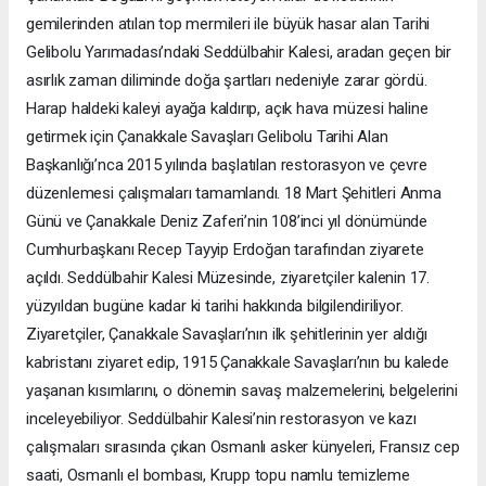
gemilerinden atılan top mermileri ile büyük hasar alan Tarihi
Gelibolu Yarımadası’ndaki Seddülbahir Kalesi, aradan geçen bir
asırlık zaman diliminde doğa şartları nedeniyle zarar gördü.
Harap haldeki kaleyi ayağa kaldırıp, açık hava müzesi haline
getirmek için Çanakkale Savaşları Gelibolu Tarihi Alan
Başkanlığı’nca 2015 yılında başlatılan restorasyon ve çevre
düzenlemesi çalışmaları tamamlandı. 18 Mart Şehitleri Anma
Günü ve Çanakkale Deniz Zaferi’nin 108’inci yıl dönümünde
Cumhurbaşkanı Recep Tayyip Erdoğan tarafından ziyarete
açıldı. Seddülbahir Kalesi Müzesinde, ziyaretçiler kalenin 17.
yüzyıldan bugüne kadar ki tarihi hakkında bilgilendiriliyor.
Ziyaretçiler, Çanakkale Savaşları’nın ilk şehitlerinin yer aldığı
kabristanı ziyaret edip, 1915 Çanakkale Savaşları’nın bu kalede
yaşanan kısımlarını, o dönemin savaş malzemelerini, belgelerini
inceleyebiliyor. Seddülbahir Kalesi’nin restorasyon ve kazı
çalışmaları sırasında çıkan Osmanlı asker künyeleri, Fransız cep
saati, Osmanlı el bombası, Krupp topu namlu temizleme