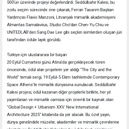
500’ün üzerinde projeyi değerlendirdi. Seddülbahir Kalesi, bu
zorlu seçim sürecinde öne çıkarak, Ferrari Tasarım Başkan
Yardımcısı Flavio Manzoni, Litvanyalı mimarlık akademisyeni
Almantas Samalaviius, Studio Cho’dan Chen-Yu Chiu ve
UNITEDLAB’den Sang Dae Lee gibi seçkin isimlerden oluşan jüri
tarafından ödüle layık görüldü.
Türkiye için uluslararası bir başarı
20 Eylül Cumartesi günü Atina’da gerçekleşecek tören
öncesinde, ödül alan projelerin yer aldığı "The City and the
World" temalı sergi, 19 Eylül-5 Ekim tarihlerinde Contemporary
Space Athens’te mimarlık dünyasına sunulacak. Seddülbahir
Kalesi projesi, ödül kazanan diğer projelerle birlikte, her yıl
yayımlanan ve mimarlık camiası için önemli bir kaynak olan
"Global Design + Urbanism XXV: New International
Architecture 2025" kitabında da yer alacak. Bu özel yayın,
dünya genelindeki müzeler, akademiler ve mimarlık çevrelerine