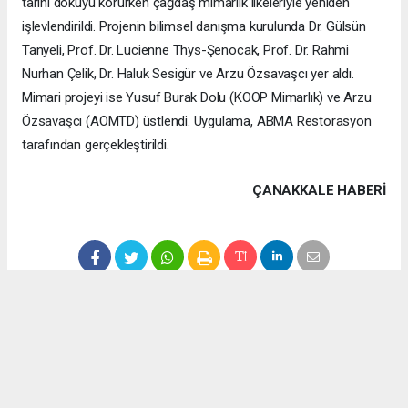
tarihî dokuyu korurken çağdaş mimarlık ilkeleriyle yeniden
işlevlendirildi. Projenin bilimsel danışma kurulunda Dr. Gülsün
Tanyeli, Prof. Dr. Lucienne Thys-Şenocak, Prof. Dr. Rahmi
Nurhan Çelik, Dr. Haluk Sesigür ve Arzu Özsavaşcı yer aldı.
Mimari projeyi ise Yusuf Burak Dolu (KOOP Mimarlık) ve Arzu
Özsavaşcı (AOMTD) üstlendi. Uygulama, ABMA Restorasyon
tarafından gerçekleştirildi.
ÇANAKKALE HABERİ
haber paketi
haber scripti
haber yazılımı
Tüm hakları saklı tutulmaktadır.Copyright 2026©