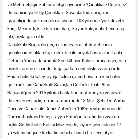
ve Mehmetçiğin kahramanlığı sayesinde ’Çanakkale Geçilmez’
destanının yazıldığı Çanakkale Savaşları’nda, boğazın
güvenliğinde çok önemli rol oynadı. 108 yıl önce ’yedi düvel’e
karşı Mehmetçik ile beraber karşı koyan kale, isabet eden top
atışlarıyla gazi oldu.
Çanakkale Boğazı’nı geçmek isteyen itilaf devletlerinin
gemilerinden atılan top mermileri ile büyük hasar alan Tarihi
Gelibolu Yarımadası’ndaki Seddülbahir Kalesi, aradan geçen bir
asırlık zaman diliminde doğa şartları nedeniyle zarar gördü.
Harap haldeki kaleyi ayağa kaldırıp, açık hava müzesi haline
getirmek için Çanakkale Savaşları Gelibolu Tarihi Alan
Başkanlığı’nca 2015 yılında başlatılan restorasyon ve çevre
düzenlemesi çalışmaları tamamlandı. 18 Mart Şehitleri Anma
Günü ve Çanakkale Deniz Zaferi’nin 108’inci yıl dönümünde
Cumhurbaşkanı Recep Tayyip Erdoğan tarafından ziyarete
açıldı. Seddülbahir Kalesi Müzesinde, ziyaretçiler kalenin 17.
yüzyıldan bugüne kadar ki tarihi hakkında bilgilendiriliyor.