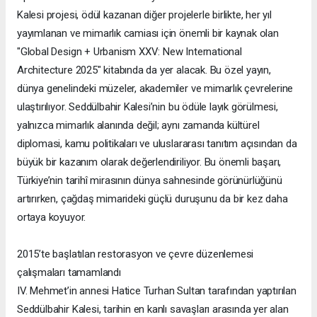
Kalesi projesi, ödül kazanan diğer projelerle birlikte, her yıl
yayımlanan ve mimarlık camiası için önemli bir kaynak olan
"Global Design + Urbanism XXV: New International
Architecture 2025" kitabında da yer alacak. Bu özel yayın,
dünya genelindeki müzeler, akademiler ve mimarlık çevrelerine
ulaştırılıyor. Seddülbahir Kalesi’nin bu ödüle layık görülmesi,
yalnızca mimarlık alanında değil; aynı zamanda kültürel
diplomasi, kamu politikaları ve uluslararası tanıtım açısından da
büyük bir kazanım olarak değerlendiriliyor. Bu önemli başarı,
Türkiye’nin tarihî mirasının dünya sahnesinde görünürlüğünü
artırırken, çağdaş mimarideki güçlü duruşunu da bir kez daha
ortaya koyuyor.
2015’te başlatılan restorasyon ve çevre düzenlemesi
çalışmaları tamamlandı
IV. Mehmet’in annesi Hatice Turhan Sultan tarafından yaptırılan
Seddülbahir Kalesi, tarihin en kanlı savaşları arasında yer alan