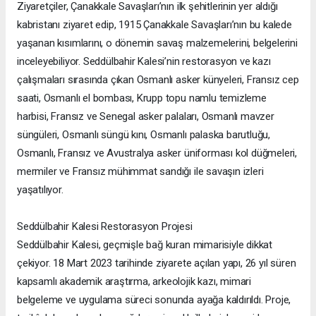
Ziyaretçiler, Çanakkale Savaşları’nın ilk şehitlerinin yer aldığı
kabristanı ziyaret edip, 1915 Çanakkale Savaşları’nın bu kalede
yaşanan kısımlarını, o dönemin savaş malzemelerini, belgelerini
inceleyebiliyor. Seddülbahir Kalesi’nin restorasyon ve kazı
çalışmaları sırasında çıkan Osmanlı asker künyeleri, Fransız cep
saati, Osmanlı el bombası, Krupp topu namlu temizleme
harbisi, Fransız ve Senegal asker palaları, Osmanlı mavzer
süngüleri, Osmanlı süngü kını, Osmanlı palaska barutluğu,
Osmanlı, Fransız ve Avustralya asker üniforması kol düğmeleri,
mermiler ve Fransız mühimmat sandığı ile savaşın izleri
yaşatılıyor.
Seddülbahir Kalesi Restorasyon Projesi
Seddülbahir Kalesi, geçmişle bağ kuran mimarisiyle dikkat
çekiyor. 18 Mart 2023 tarihinde ziyarete açılan yapı, 26 yıl süren
kapsamlı akademik araştırma, arkeolojik kazı, mimari
belgeleme ve uygulama süreci sonunda ayağa kaldırıldı. Proje,