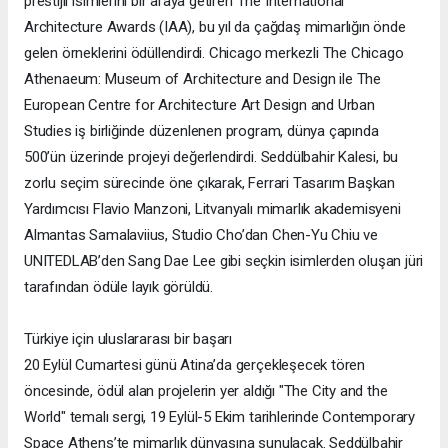
prestijli isimlerini bir araya getiren The International
Architecture Awards (IAA), bu yıl da çağdaş mimarlığın önde
gelen örneklerini ödüllendirdi. Chicago merkezli The Chicago
Athenaeum: Museum of Architecture and Design ile The
European Centre for Architecture Art Design and Urban
Studies iş birliğinde düzenlenen program, dünya çapında
500’ün üzerinde projeyi değerlendirdi. Seddülbahir Kalesi, bu
zorlu seçim sürecinde öne çıkarak, Ferrari Tasarım Başkan
Yardımcısı Flavio Manzoni, Litvanyalı mimarlık akademisyeni
Almantas Samalaviius, Studio Cho’dan Chen-Yu Chiu ve
UNITEDLAB’den Sang Dae Lee gibi seçkin isimlerden oluşan jüri
tarafından ödüle layık görüldü.
Türkiye için uluslararası bir başarı
20 Eylül Cumartesi günü Atina’da gerçekleşecek tören
öncesinde, ödül alan projelerin yer aldığı "The City and the
World" temalı sergi, 19 Eylül-5 Ekim tarihlerinde Contemporary
Space Athens’te mimarlık dünyasına sunulacak. Seddülbahir