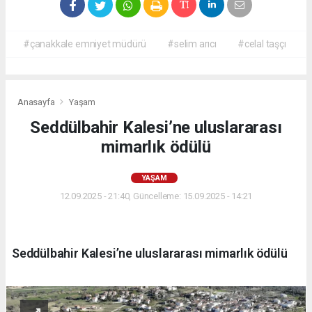
#çanakkale emniyet müdürü
#selim arıcı
#celal taşçı
Anasayfa
Yaşam
Seddülbahir Kalesi’ne uluslararası
mimarlık ödülü
YAŞAM
12.09.2025 - 21:40, Güncelleme: 15.09.2025 - 14:21
Seddülbahir Kalesi’ne uluslararası mimarlık ödülü