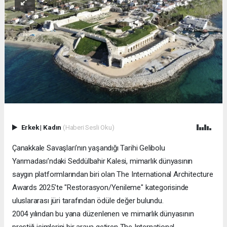
Erkek
|
Kadın
(Haberi Sesli Oku)
Çanakkale Savaşları’nın yaşandığı Tarihi Gelibolu
Yarımadası’ndaki Seddülbahir Kalesi, mimarlık dünyasının
saygın platformlarından biri olan The International Architecture
Awards 2025’te "Restorasyon/Yenileme" kategorisinde
uluslararası jüri tarafından ödüle değer bulundu.
2004 yılından bu yana düzenlenen ve mimarlık dünyasının
prestijli isimlerini bir araya getiren The International