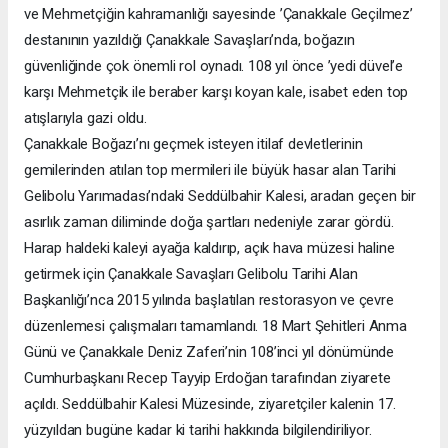
ve Mehmetçiğin kahramanlığı sayesinde ’Çanakkale Geçilmez’
destanının yazıldığı Çanakkale Savaşları’nda, boğazın
güvenliğinde çok önemli rol oynadı. 108 yıl önce ’yedi düvel’e
karşı Mehmetçik ile beraber karşı koyan kale, isabet eden top
atışlarıyla gazi oldu.
Çanakkale Boğazı’nı geçmek isteyen itilaf devletlerinin
gemilerinden atılan top mermileri ile büyük hasar alan Tarihi
Gelibolu Yarımadası’ndaki Seddülbahir Kalesi, aradan geçen bir
asırlık zaman diliminde doğa şartları nedeniyle zarar gördü.
Harap haldeki kaleyi ayağa kaldırıp, açık hava müzesi haline
getirmek için Çanakkale Savaşları Gelibolu Tarihi Alan
Başkanlığı’nca 2015 yılında başlatılan restorasyon ve çevre
düzenlemesi çalışmaları tamamlandı. 18 Mart Şehitleri Anma
Günü ve Çanakkale Deniz Zaferi’nin 108’inci yıl dönümünde
Cumhurbaşkanı Recep Tayyip Erdoğan tarafından ziyarete
açıldı. Seddülbahir Kalesi Müzesinde, ziyaretçiler kalenin 17.
yüzyıldan bugüne kadar ki tarihi hakkında bilgilendiriliyor.