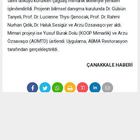
tarihî dokuyu korurken çağdaş mimarlık ilkeleriyle yeniden
işlevlendirildi. Projenin bilimsel danışma kurulunda Dr. Gülsün
Tanyeli, Prof. Dr. Lucienne Thys-Şenocak, Prof. Dr. Rahmi
Nurhan Çelik, Dr. Haluk Sesigür ve Arzu Özsavaşcı yer aldı.
Mimari projeyi ise Yusuf Burak Dolu (KOOP Mimarlık) ve Arzu
Özsavaşcı (AOMTD) üstlendi. Uygulama, ABMA Restorasyon
tarafından gerçekleştirildi.
ÇANAKKALE HABERİ
haber paketi
haber scripti
haber yazılımı
Tüm hakları saklı tutulmaktadır.Copyright 2026©