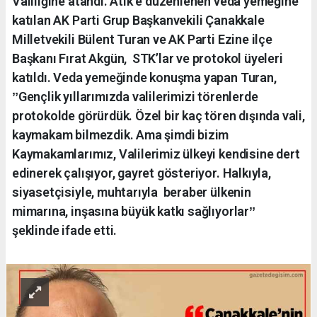
Valiliğine atandı. Atik e düzenlenen veda yemeğine
katılan AK Parti Grup Başkanvekili Çanakkale
Milletvekili Bülent Turan ve AK Parti Ezine ilçe
Başkanı Fırat Akgün, STK’lar ve protokol üyeleri
katıldı. Veda yemeğinde konuşma yapan Turan,
ˮGençlik yıllarımızda valilerimizi törenlerde
protokolde görürdük. Özel bir kaç tören dışında vali,
kaymakam bilmezdik. Ama şimdi bizim
Kaymakamlarımız, Valilerimiz ülkeyi kendisine dert
edinerek çalışıyor, gayret gösteriyor. Halkıyla,
siyasetçisiyle, muhtarıyla beraber ülkenin
mimarına, inşasına büyük katkı sağlıyorlarˮ
şeklinde ifade etti.