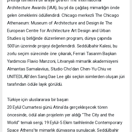
Architecture Awards (IAA), bu yıl da çağdaş mimarlığın önde
gelen örneklerini ödüllendirdi. Chicago merkezli The Chicago
Athenaeum: Museum of Architecture and Design ile The
European Centre for Architecture Art Design and Urban
Studies iş birliğinde düzenlenen program, dünya çapında
500’ün üzerinde projeyi değerlendirdi. Seddülbahir Kalesi, bu
zorlu seçim sürecinde öne çıkarak, Ferrari Tasarım Başkan
Yardımcısı Flavio Manzoni, Litvanyalı mimarlık akademisyeni
Almantas Samalaviius, Studio Cho’dan Chen-Yu Chiu ve
UNITEDLAB’den Sang Dae Lee gibi seçkin isimlerden oluşan jüri
tarafından ödüle layık görüldü.
Türkiye için uluslararası bir başarı
20 Eylül Cumartesi günü Atina’da gerçekleşecek tören
öncesinde, ödül alan projelerin yer aldığı "The City and the
World" temalı sergi, 19 Eylül-5 Ekim tarihlerinde Contemporary
Space Athens’te mimarlık dünyasına sunulacak. Seddülbahir