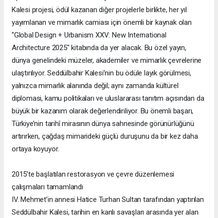
Kalesi projesi, ödül kazanan diğer projelerle birlikte, her yıl
yayımlanan ve mimarlık camiası için önemli bir kaynak olan
"Global Design + Urbanism XXV: New International
Architecture 2025" kitabında da yer alacak. Bu özel yayın,
dünya genelindeki müzeler, akademiler ve mimarlık çevrelerine
ulaştırılıyor. Seddülbahir Kalesi’nin bu ödüle layık görülmesi,
yalnızca mimarlık alanında değil; aynı zamanda kültürel
diplomasi, kamu politikaları ve uluslararası tanıtım açısından da
büyük bir kazanım olarak değerlendiriliyor. Bu önemli başarı,
Türkiye’nin tarihî mirasının dünya sahnesinde görünürlüğünü
artırırken, çağdaş mimarideki güçlü duruşunu da bir kez daha
ortaya koyuyor.
2015’te başlatılan restorasyon ve çevre düzenlemesi
çalışmaları tamamlandı
IV. Mehmet’in annesi Hatice Turhan Sultan tarafından yaptırılan
Seddülbahir Kalesi, tarihin en kanlı savaşları arasında yer alan