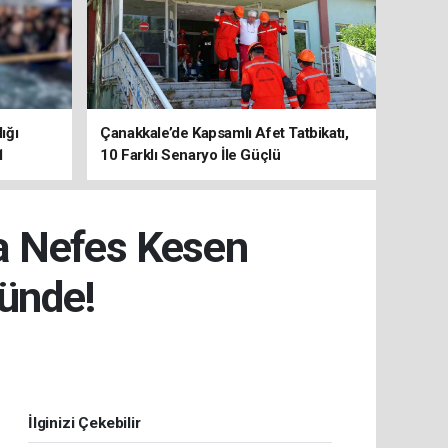
ığı
Çanakkale’de Kapsamlı Afet Tatbikatı,
1
10 Farklı Senaryo İle Güçlü
Koordinasyon
a Nefes Kesen
ünde!
İlginizi Çekebilir