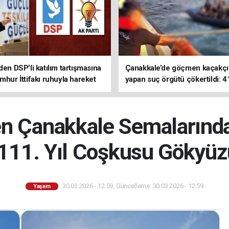
den DSP’li katılım tartışmasına
Çanakkale’de göçmen kaçakçıl
mhur İttifakı ruhuyla hareket
yapan suç örgütü çökertildi: 4
z
tutuklama
 Çanakkale Semalarınd
 111. Yıl Coşkusu Gökyüz
30.03.2026 - 12:59, Güncelleme: 30.03.2026 - 12:59
Yaşam