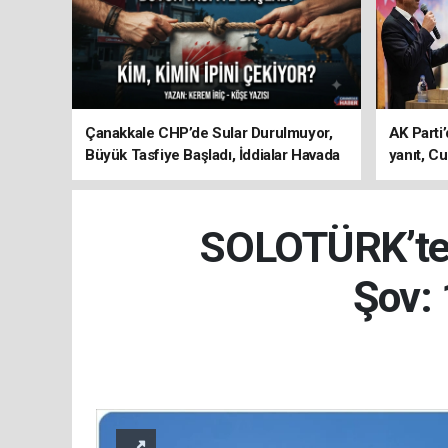
Çanakkale CHP’de Sular Durulmuyor,
AK Parti’
Büyük Tasfiye Başladı, İddialar Havada
yanıt, Cu
Uçuşuyor
ediyoru
SOLOTÜRK’ten
Şov: