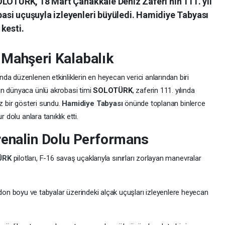
OLOTÜRK, 18 Mart Çanakkale Deniz Zaferi’nin 111. yıl
si uçuşuyla izleyenleri büyüledi. Hamidiye Tabyası
kesti.
 Mahşeri Kalabalık
a düzenlenen etkinliklerin en heyecan verici anlarından biri
in dünyaca ünlü akrobasi timi
SOLOTÜRK
, zaferin 111. yılında
az bir gösteri sundu.
Hamidiye Tabyası
önünde toplanan binlerce
 dolu anlara tanıklık etti.
renalin Dolu Performans
ÜRK
pilotları, F-16 savaş uçaklarıyla sınırları zorlayan manevralar
rdon boyu ve tabyalar üzerindeki alçak uçuşları izleyenlere heyecan