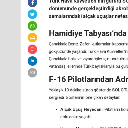
Türk Hava Kuvvetleri’nin gururu S
dönümünde gerçekleştirdiği akroba
semalarındaki alçak uçuşlar nefes 
Hamidiye Tabyası’nda
Çanakkale Deniz Zaferi kutlamaları kapsamınd
gökyüzünde yaşandı. Türk Hava Kuvvetleri’n
Çanakkale halkı ve ziyaretçiler için unutulm
vatandaş, ellerinde Türk bayraklarıyla bu gurur
F-16 Pilotlarından Ad
Yaklaşık 10 dakika süren gösteride
SOLOT
sergiledi. Gösterinin öne çıkan detayları:
Alçak Uçuş Heyecanı:
Pilotların ko
dolu anlar yaşattı.