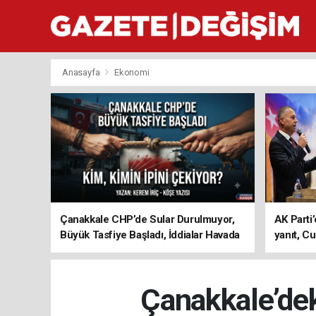
Anasayfa
Ekonomi
Çanakkale CHP’de Sular Durulmuyor,
AK Parti’
Büyük Tasfiye Başladı, İddialar Havada
yanıt, Cu
Uçuşuyor
ediyoru
Çanakkale’deki