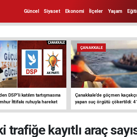
Güncel
Siyaset
Ekonomi
İlçeler
Yaşam
Eğit
ÇANAKKALE
den DSP’li katılım tartışmasına
Çanakkale’de göçmen kaçakçıl
mhur İttifakı ruhuyla hareket
yapan suç örgütü çökertildi: 4
z
tutuklama
 trafiğe kayıtlı araç sayı