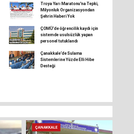
Troya Yarı Maratonu'na Tepki,
Milyonluk Organizasyondan
Şehrin Haberi Yok
ÇOMÜ’de öğrencilik kaydı için
sistemde usulsüzlük yapan
personel tutuklandı
Çanakkale’de Sulama
Sistemlerine Yüzde Elli Hibe
Desteği
ÇANAKKALE