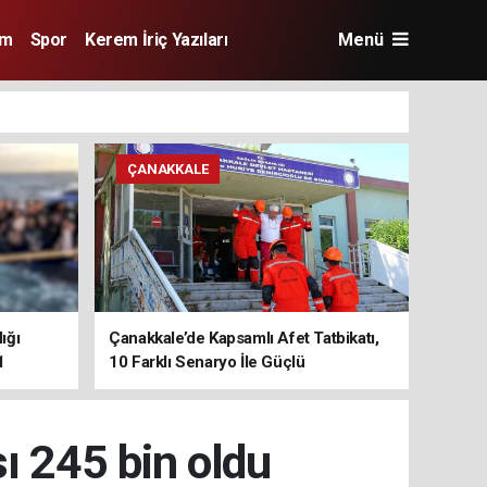
im
Spor
Kerem İriç Yazıları
Menü
ÇANAKKALE
ığı
Çanakkale’de Kapsamlı Afet Tatbikatı,
1
10 Farklı Senaryo İle Güçlü
Koordinasyon
sı 245 bin oldu