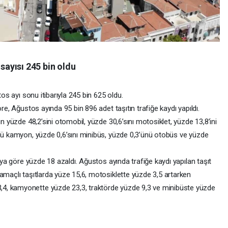
 sayısı 245 bin oldu
tos ayı sonu itibarıyla 245 bin 625 oldu.
öre, Ağustos ayında 95 bin 896 adet taşıtın trafiğe kaydı yapıldı.
ın yüzde 48,2’sini otomobil, yüzde 30,6’sını motosiklet, yüzde 13,8’ini
ünü kamyon, yüzde 0,6’sını minibüs, yüzde 0,3’ünü otobüs ve yüzde
 aya göre yüzde 18 azaldı. Ağustos ayında trafiğe kaydı yapılan taşıt
amaçlı taşıtlarda yüze 15,6, motosiklette yüzde 3,5 artarken
4, kamyonette yüzde 23,3, traktörde yüzde 9,3 ve minibüste yüzde