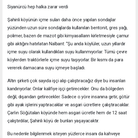
Siyanürcü hep halka zarar verdi
Şahinli köyünün içme suları daha önce yapılan sondajlar
yüzünden uzun süre sondajlarda kullanılan bentonit, gres yağı,
polimer, bazen de mazot gibi kimyasalların kirletmesiyle çamur
gibi aktığını hatırlatan Nalbant: “Şu anda köylüler, uzun yıllardır
içme suyu olarak kullandıkları suyu kullanmıyorlar. Tümü çevre
köylerden traktörlerle içme suyu taşıyorlar. Bir kısmı da para
vererek damacana suyu içmeye başladı.
Altın şirketi çok sayıda işçi alıp çalıştıracağız diye bu insanları
kandırıyorlar. Onlar kalifiye işçi getirecekler. Onu da bölgeden
değil, dışarıdan getirecekler. Sadece o yöre insanına getir, götür
gibi ayak işlerini yaptıracaklar ve asgari ücretlere çalıştıracaklar.
Çan’ın Söğütalan köyünde hem asgari ücretle hem de 12 saat
çalıştırdılar, Şahinli köyü de bunları yaşayacaktır.
Bu nedenle bilgilenmek isteyen yüzlerce insanı da kahveye