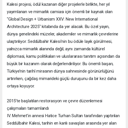
Kalesi projesi, ödül kazanan diğer projelerle birlikte, her yıl
yayımlanan ve mimarlık camiası için önemli bir kaynak olan
"Global Design + Urbanism XXV: New International
Architecture 2025" kitabında da yer alacak. Bu özel yayın,
dünya genelindeki müzeler, akademiler ve mimarlık çevrelerine
ulaştırılıyor. Seddülbahir Kalesi’nin bu ödüle layık görülmesi,
yalnızca mimarlık alanında değil; aynı zamanda kültürel
diplomasi, kamu politikaları ve uluslararası tanıtım açısından da
büyük bir kazanım olarak değerlendiriliyor. Bu önemli başarı,
Türkiye’nin tarihî mirasının dünya sahnesinde görünürlüğünü
artırırken, çağdaş mimarideki güçlü duruşunu da bir kez daha
ortaya koyuyor.
2015’te başlatılan restorasyon ve çevre düzenlemesi
çalışmaları tamamlandı
IV. Mehmet’in annesi Hatice Turhan Sultan tarafından yaptırılan
Seddülbahir Kalesi, tarihin en kanlı savaşları arasında yer alan