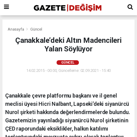
Anasayfa
Güncel
Çanakkale’deki Altın Madencileri
Yalan Söylüyor
GÜNCEL
14.02.2015 - 00:00, Güncelleme: 02.09.2021 - 15:40
Çanakkale çevre platformu başkanı ve il genel
meclisi üyesi Hicri Nalbant, Lapseki’deki siyanürcü
Nurol şirketi hakkında değerlendirmelerde bulundu.
Gazetemizin yayınladığı siyanürcü Nurol şirketinin
ÇED raporundaki eksiklikler, halkın katılımı
toplantısındaki mevzuata aykırı olarak toplantıyı