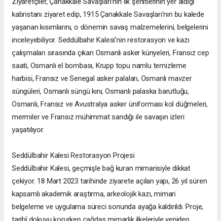
Ziyaretçiler, Çanakkale Savaşları’nın ilk şehitlerinin yer aldığı
kabristanı ziyaret edip, 1915 Çanakkale Savaşları’nın bu kalede
yaşanan kısımlarını, o dönemin savaş malzemelerini, belgelerini
inceleyebiliyor. Seddülbahir Kalesi’nin restorasyon ve kazı
çalışmaları sırasında çıkan Osmanlı asker künyeleri, Fransız cep
saati, Osmanlı el bombası, Krupp topu namlu temizleme
harbisi, Fransız ve Senegal asker palaları, Osmanlı mavzer
süngüleri, Osmanlı süngü kını, Osmanlı palaska barutluğu,
Osmanlı, Fransız ve Avustralya asker üniforması kol düğmeleri,
mermiler ve Fransız mühimmat sandığı ile savaşın izleri
yaşatılıyor.
Seddülbahir Kalesi Restorasyon Projesi
Seddülbahir Kalesi, geçmişle bağ kuran mimarisiyle dikkat
çekiyor. 18 Mart 2023 tarihinde ziyarete açılan yapı, 26 yıl süren
kapsamlı akademik araştırma, arkeolojik kazı, mimari
belgeleme ve uygulama süreci sonunda ayağa kaldırıldı. Proje,
tarihî dokuyu korurken çağdaş mimarlık ilkeleriyle yeniden