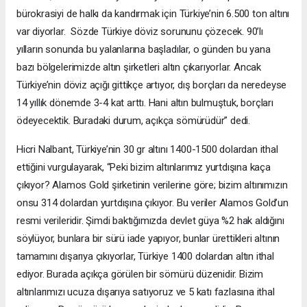
bürokrasiyi de halkı da kandırmak için Türkiye’nin 6.500 ton altını
var diyorlar. Sözde Türkiye döviz sorununu çözecek. 90’lı
yılların sonunda bu yalanlarına başladılar, o günden bu yana
bazı bölgelerimizde altın şirketleri altın çıkarıyorlar. Ancak
Türkiye’nin döviz açığı gittikçe artıyor, dış borçları da neredeyse
14 yıllık dönemde 3-4 kat arttı. Hani altın bulmuştuk, borçları
ödeyecektik. Buradaki durum, açıkça sömürüdür” dedi.
Hicri Nalbant, Türkiye’nin 30 gr altını 1400-1500 dolardan ithal
ettiğini vurgulayarak, “Peki bizim altınlarımız yurtdışına kaça
çıkıyor? Alamos Gold şirketinin verilerine göre; bizim altınımızın
onsu 314 dolardan yurtdışına çıkıyor. Bu veriler Alamos Gold’un
resmi verileridir. Şimdi baktığımızda devlet güya %2 hak aldığını
söylüyor, bunlara bir sürü iade yapıyor, bunlar ürettikleri altının
tamamını dışarıya çıkıyorlar, Türkiye 1400 dolardan altın ithal
ediyor. Burada açıkça görülen bir sömürü düzenidir. Bizim
altınlarımızı ucuza dışarıya satıyoruz ve 5 katı fazlasına ithal