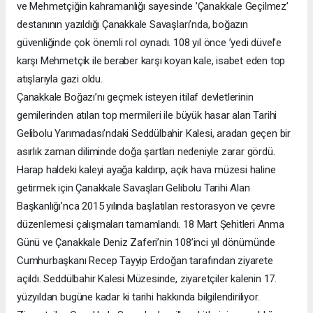
ve Mehmetçiğin kahramanlığı sayesinde ’Çanakkale Geçilmez’
destanının yazıldığı Çanakkale Savaşları’nda, boğazın
güvenliğinde çok önemli rol oynadı. 108 yıl önce ’yedi düvel’e
karşı Mehmetçik ile beraber karşı koyan kale, isabet eden top
atışlarıyla gazi oldu.
Çanakkale Boğazı’nı geçmek isteyen itilaf devletlerinin
gemilerinden atılan top mermileri ile büyük hasar alan Tarihi
Gelibolu Yarımadası’ndaki Seddülbahir Kalesi, aradan geçen bir
asırlık zaman diliminde doğa şartları nedeniyle zarar gördü.
Harap haldeki kaleyi ayağa kaldırıp, açık hava müzesi haline
getirmek için Çanakkale Savaşları Gelibolu Tarihi Alan
Başkanlığı’nca 2015 yılında başlatılan restorasyon ve çevre
düzenlemesi çalışmaları tamamlandı. 18 Mart Şehitleri Anma
Günü ve Çanakkale Deniz Zaferi’nin 108’inci yıl dönümünde
Cumhurbaşkanı Recep Tayyip Erdoğan tarafından ziyarete
açıldı. Seddülbahir Kalesi Müzesinde, ziyaretçiler kalenin 17.
yüzyıldan bugüne kadar ki tarihi hakkında bilgilendiriliyor.