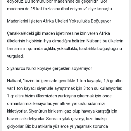
ediyoruz. Bu sömürü bor madeninde de geçerlidir. Bor
madenini de 19 kat fazlasına ithal ediyoruz” diye konuştu.
Madenlerini İşleten Afrika Ülkeleri Yoksullukla Boğuşuyor
Çanakkale’deki gibi maden işletilmesine izin veren Afrika
ülkelerinin hiçbirinin ihya olmadığını belirten Nalbant, bu ülkelerin
tamamının şu anda açlıkla, yoksullukla, hastalıkla boğuştuğunu
vurguladı.
Siyanürcü Nurol köylüye gerçekleri söylemiyor
Nalbant, “bizim bölgemizde genellikle 1 ton kayaçta, 1,5 gr altın
var.1 ton kayacı siyanürle ayrıştırmak için 3 ton su kullanıyorlar.
1 gr altını bizim ülkemizden yurtdışına çıkarmak için önce
ormanlarımızı kesiyorlar, yer altı ve yer üstü sularımızı
kirletiyorlar. Siyanürün bir kısmı gaz olup havaya karıştığı için
havamızı kirletiyorlar. Sonra o yıkık çevreyi, bize bırakıp
gidiyorlar. Biz bu atıklarla yüzlerce yıl yaşamak zorunda