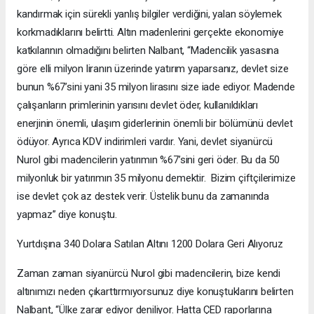
kandırmak için sürekli yanlış bilgiler verdiğini, yalan söylemek
korkmadıklarını belirtti. Altın madenlerini gerçekte ekonomiye
katkılarının olmadığını belirten Nalbant, “Madencilik yasasına
göre elli milyon liranın üzerinde yatırım yaparsanız, devlet size
bunun %67’sini yani 35 milyon lirasını size iade ediyor. Madende
çalışanların primlerinin yarısını devlet öder, kullanıldıkları
enerjinin önemli, ulaşım giderlerinin önemli bir bölümünü devlet
ödüyor. Ayrıca KDV indirimleri vardır. Yani, devlet siyanürcü
Nurol gibi madencilerin yatırımın %67’sini geri öder. Bu da 50
milyonluk bir yatırımın 35 milyonu demektir. Bizim çiftçilerimize
ise devlet çok az destek verir. Üstelik bunu da zamanında
yapmaz” diye konuştu.
Yurtdışına 340 Dolara Satılan Altını 1200 Dolara Geri Alıyoruz
Zaman zaman siyanürcü Nurol gibi madencilerin, bize kendi
altınımızı neden çıkarttırmıyorsunuz diye konuştuklarını belirten
Nalbant, “Ülke zarar ediyor deniliyor. Hatta ÇED raporlarına