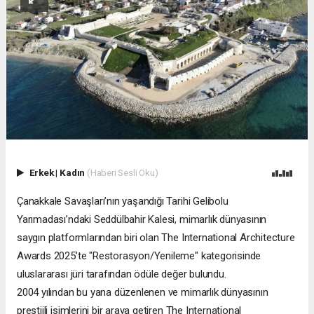
Erkek
|
Kadın
(Haberi Sesli Oku)
Çanakkale Savaşları’nın yaşandığı Tarihi Gelibolu
Yarımadası’ndaki Seddülbahir Kalesi, mimarlık dünyasının
saygın platformlarından biri olan The International Architecture
Awards 2025’te "Restorasyon/Yenileme" kategorisinde
uluslararası jüri tarafından ödüle değer bulundu.
2004 yılından bu yana düzenlenen ve mimarlık dünyasının
prestijli isimlerini bir araya getiren The International