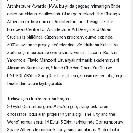
Architecture Awards (IAA), bu yıl da çağdaş mimarlığın önde
gelen örneklerini ödüllendirdi. Chicago merkezli The Chicago
Athenaeum: Museum of Architecture and Design ile The
European Centre for Architecture Art Design and Urban
Studies iş birliğinde düzenlenen program, dünya çapında
500’ün üzerinde projeyi değerlendirdi. Seddülbahir Kalesi, bu
zorlu seçim sürecinde öne çıkarak, Ferrari Tasarım Başkan
Yardımcısı Flavio Manzoni, Litvanyalı mimarlık akademisyeni
Almantas Samalaviius, Studio Cho’dan Chen-Yu Chiu ve
UNITEDLAB’den Sang Dae Lee gibi seçkin isimlerden oluşan jüri
tarafından ödüle layık görüldü.
Türkiye için uluslararası bir başarı
20 Eylül Cumartesi günü Atina’da gerçekleşecek tören
öncesinde, ödül alan projelerin yer aldığı "The City and the
World" temalı sergi, 19 Eylül-5 Ekim tarihlerinde Contemporary
Space Athens’te mimarlık dünyasına sunulacak. Seddülbahir