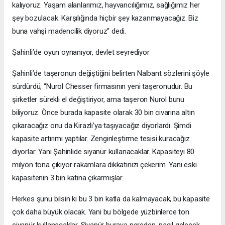
kalıyoruz. Yaşam alanlarımız, hayvancılığımız, sağlığımız her
şey bozulacak. Karşılığında hiçbir şey kazanmayacağız. Biz
buna vahşi madencilik diyoruz” dedi.
Şahinli’de oyun oynanıyor, devlet seyrediyor
Şahinli’de taşeronun değiştiğini belirten Nalbant sözlerini şöyle
sürdürdü, “Nurol Chesser firmasının yeni taşeronudur. Bu
şirketler sürekli el değiştiriyor, ama taşeron Nurol bunu
biliyoruz. Önce burada kapasite olarak 30 bin civarına altın
çıkaracağız onu da Kirazlı’ya taşıyacağız diyorlardı. Şimdi
kapasite artırımı yaptılar. Zenginleştirme tesisi kuracağız
diyorlar. Yani Şahinlide siyanür kullanacaklar. Kapasiteyi 80
milyon tona çıkıyor rakamlara dikkatinizi çekerim. Yani eski
kapasitenin 3 bin katına çıkarmışlar.
Herkes şunu bilsin ki bu 3 bin katla da kalmayacak, bu kapasite
çok daha büyük olacak. Yani bu bölgede yüzbinlerce ton
siyanür kullanacaklar. Siyanür buraya nereden, nasıl gelecek