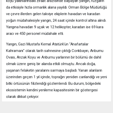
köyü yakınlarındaki ziraat arazisinde başlayan yangın, rüzgarın
da etkisiyle hızla ormanlık alana yayıldı. Orman Bölge Müdürlüğü
ve çevre illerden gelen takviye ekiplerin havadan ve karadan
yoğun müdahalesiyle yangın, 24 saat içinde kontrol altına alındı.
Yangına havadan 9 uçak ve 12 helikopter, karadan ise 69 kara
aracı ve 450 personel müdahale etti.
Yangın, Gazi Mustafa Kemal Atatürk'ün "Anafartalar
Kahramanı" olarak tarih sahnesine çıktığı Conkbayırı, Arıburnu
Ovası, Anzak Koyu ve Arıburnu yarlarının bir bölümü de dahil
olmak üzere geniş bir alanda etkili olmuştu. Ancak doğa,
yaşanan felaketin yaralarını sarmaya başladı. Yanan alanların
üzerinden geçen 1 yıl içinde, toprağın yeniden canlandığı ve yeni
bitki örtüsünün filizlendiği gözlemlendi. Bu durum, bölgedeki
ekosistemin kendini yenileme kapasitesinin bir göstergesi
olarak dikkat çekiyor.
ÇANAKKALE HABERİ