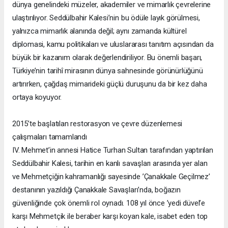
dünya genelindeki müzeler, akademiler ve mimarlık çevrelerine
ulaştırılıyor. Seddülbahir Kalesi’nin bu ödüle layık görülmesi,
yalnızca mimarlık alanında değil; aynı zamanda kültürel
diplomasi, kamu politikaları ve uluslararası tanıtım açısından da
büyük bir kazanım olarak değerlendiriliyor. Bu önemli başarı,
Türkiye’nin tarihî mirasının dünya sahnesinde görünürlüğünü
artırırken, çağdaş mimarideki güçlü duruşunu da bir kez daha
ortaya koyuyor.
2015’te başlatılan restorasyon ve çevre düzenlemesi
çalışmaları tamamlandı
IV. Mehmet’in annesi Hatice Turhan Sultan tarafından yaptırılan
Seddülbahir Kalesi, tarihin en kanlı savaşları arasında yer alan
ve Mehmetçiğin kahramanlığı sayesinde ’Çanakkale Geçilmez’
destanının yazıldığı Çanakkale Savaşları’nda, boğazın
güvenliğinde çok önemli rol oynadı. 108 yıl önce ’yedi düvel’e
karşı Mehmetçik ile beraber karşı koyan kale, isabet eden top