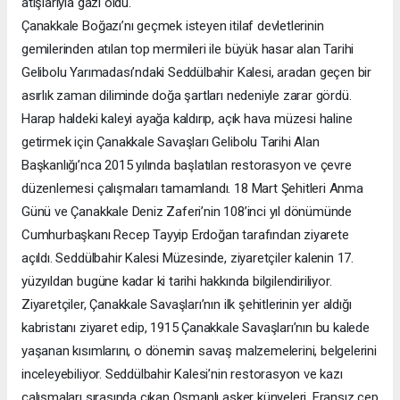
atışlarıyla gazi oldu.
Çanakkale Boğazı’nı geçmek isteyen itilaf devletlerinin
gemilerinden atılan top mermileri ile büyük hasar alan Tarihi
Gelibolu Yarımadası’ndaki Seddülbahir Kalesi, aradan geçen bir
asırlık zaman diliminde doğa şartları nedeniyle zarar gördü.
Harap haldeki kaleyi ayağa kaldırıp, açık hava müzesi haline
getirmek için Çanakkale Savaşları Gelibolu Tarihi Alan
Başkanlığı’nca 2015 yılında başlatılan restorasyon ve çevre
düzenlemesi çalışmaları tamamlandı. 18 Mart Şehitleri Anma
Günü ve Çanakkale Deniz Zaferi’nin 108’inci yıl dönümünde
Cumhurbaşkanı Recep Tayyip Erdoğan tarafından ziyarete
açıldı. Seddülbahir Kalesi Müzesinde, ziyaretçiler kalenin 17.
yüzyıldan bugüne kadar ki tarihi hakkında bilgilendiriliyor.
Ziyaretçiler, Çanakkale Savaşları’nın ilk şehitlerinin yer aldığı
kabristanı ziyaret edip, 1915 Çanakkale Savaşları’nın bu kalede
yaşanan kısımlarını, o dönemin savaş malzemelerini, belgelerini
inceleyebiliyor. Seddülbahir Kalesi’nin restorasyon ve kazı
çalışmaları sırasında çıkan Osmanlı asker künyeleri, Fransız cep