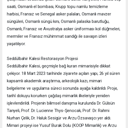
saati, Osmanlı el bombası, Krupp topu namlu temizleme
harbisi, Fransız ve Senegal asker palaları, Osmanlı mavzer
süngüleri, Osmanlı süngü kını, Osmanlı palaska barutluğu,
Osmanlı, Fransız ve Avustralya asker üniforması kol düğmeleri,
mermiler ve Fransız mühimmat sandığı ile savaşın izleri
yaşatılıyor.
Seddülbahir Kalesi Restorasyon Projesi
Seddülbahir Kalesi, geçmişle bağ kuran mimarisiyle dikkat
çekiyor. 18 Mart 2023 tarihinde ziyarete açılan yapı, 26 yıl süren
kapsamlı akademik araştırma, arkeolojik kazı, mimari
belgeleme ve uygulama süreci sonunda ayağa kaldırıldı. Proje,
tarihî dokuyu korurken çağdaş mimarlık ilkeleriyle yeniden
işlevlendirildi. Projenin bilimsel danışma kurulunda Dr. Gülsün
Tanyeli, Prof. Dr. Lucienne Thys-Şenocak, Prof. Dr. Rahmi
Nurhan Çelik, Dr. Haluk Sesigür ve Arzu Özsavaşcı yer aldı.
Mimari projeyi ise Yusuf Burak Dolu (KOOP Mimarlık) ve Arzu