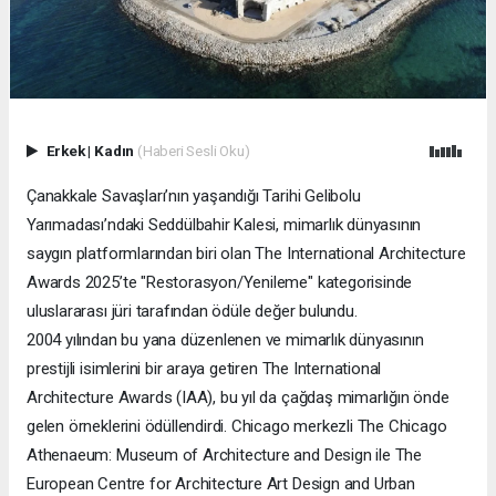
Erkek
|
Kadın
(Haberi Sesli Oku)
Çanakkale Savaşları’nın yaşandığı Tarihi Gelibolu
Yarımadası’ndaki Seddülbahir Kalesi, mimarlık dünyasının
saygın platformlarından biri olan The International Architecture
Awards 2025’te "Restorasyon/Yenileme" kategorisinde
uluslararası jüri tarafından ödüle değer bulundu.
2004 yılından bu yana düzenlenen ve mimarlık dünyasının
prestijli isimlerini bir araya getiren The International
Architecture Awards (IAA), bu yıl da çağdaş mimarlığın önde
gelen örneklerini ödüllendirdi. Chicago merkezli The Chicago
Athenaeum: Museum of Architecture and Design ile The
European Centre for Architecture Art Design and Urban