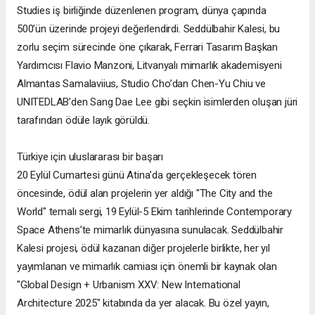
Studies iş birliğinde düzenlenen program, dünya çapında
500’ün üzerinde projeyi değerlendirdi. Seddülbahir Kalesi, bu
zorlu seçim sürecinde öne çıkarak, Ferrari Tasarım Başkan
Yardımcısı Flavio Manzoni, Litvanyalı mimarlık akademisyeni
Almantas Samalaviius, Studio Cho’dan Chen-Yu Chiu ve
UNITEDLAB’den Sang Dae Lee gibi seçkin isimlerden oluşan jüri
tarafından ödüle layık görüldü.
Türkiye için uluslararası bir başarı
20 Eylül Cumartesi günü Atina’da gerçekleşecek tören
öncesinde, ödül alan projelerin yer aldığı "The City and the
World" temalı sergi, 19 Eylül-5 Ekim tarihlerinde Contemporary
Space Athens’te mimarlık dünyasına sunulacak. Seddülbahir
Kalesi projesi, ödül kazanan diğer projelerle birlikte, her yıl
yayımlanan ve mimarlık camiası için önemli bir kaynak olan
"Global Design + Urbanism XXV: New International
Architecture 2025" kitabında da yer alacak. Bu özel yayın,