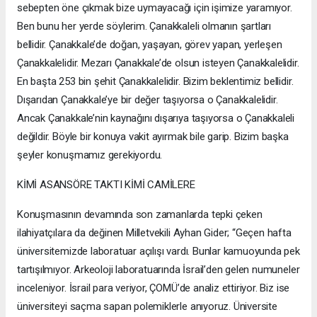
sebepten öne çıkmak bize uymayacağı için işimize yaramıyor.
Ben bunu her yerde söylerim. Çanakkaleli olmanın şartları
bellidir. Çanakkale’de doğan, yaşayan, görev yapan, yerleşen
Çanakkalelidir. Mezarı Çanakkale’de olsun isteyen Çanakkalelidir.
En başta 253 bin şehit Çanakkalelidir. Bizim beklentimiz bellidir.
Dışarıdan Çanakkale’ye bir değer taşıyorsa o Çanakkalelidir.
Ancak Çanakkale’nin kaynağını dışarıya taşıyorsa o Çanakkaleli
değildir. Böyle bir konuya vakit ayırmak bile garip. Bizim başka
şeyler konuşmamız gerekiyordu.
KİMİ ASANSÖRE TAKTI KİMİ CAMİLERE
Konuşmasının devamında son zamanlarda tepki çeken
ilahiyatçılara da değinen Milletvekili Ayhan Gider; “Geçen hafta
üniversitemizde laboratuar açılışı vardı. Bunlar kamuoyunda pek
tartışılmıyor. Arkeoloji laboratuarında İsrail’den gelen numuneler
inceleniyor. İsrail para veriyor, ÇOMÜ’de analiz ettiriyor. Biz ise
üniversiteyi saçma sapan polemiklerle anıyoruz. Üniversite