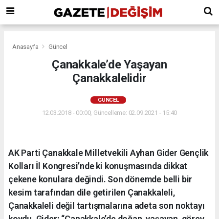
Anasayfa
Güncel
Çanakkale’de Yaşayan
Çanakkalelidir
GÜNCEL
12.03.2018 - 00:00, Güncelleme: 02.09.2021 - 15:40
AK Parti Çanakkale Milletvekili Ayhan Gider Gençlik
Kolları İl Kongresi’nde ki konuşmasında dikkat
çekene konulara değindi. Son dönemde belli bir
kesim tarafından dile getirilen Çanakkaleli,
Çanakkaleli değil tartışmalarına adeta son noktayı
koydu. Gider; “Çanakkale’de doğan, yaşayan, görev