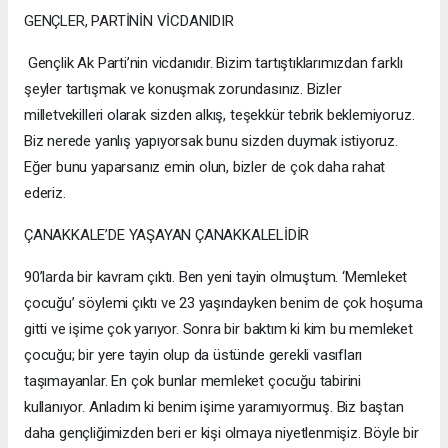
GENÇLER, PARTİNİN VİCDANIDIR
Gençlik Ak Parti’nin vicdanıdır. Bizim tartıştıklarımızdan farklı
şeyler tartışmak ve konuşmak zorundasınız. Bizler
milletvekilleri olarak sizden alkış, teşekkür tebrik beklemiyoruz.
Biz nerede yanlış yapıyorsak bunu sizden duymak istiyoruz.
Eğer bunu yaparsanız emin olun, bizler de çok daha rahat
ederiz.
ÇANAKKALE’DE YAŞAYAN ÇANAKKALELİDİR
90’larda bir kavram çıktı. Ben yeni tayin olmuştum. ‘Memleket
çocuğu’ söylemi çıktı ve 23 yaşındayken benim de çok hoşuma
gitti ve işime çok yarıyor. Sonra bir baktım ki kim bu memleket
çocuğu; bir yere tayin olup da üstünde gerekli vasıfları
taşımayanlar. En çok bunlar memleket çocuğu tabirini
kullanıyor. Anladım ki benim işime yaramıyormuş. Biz baştan
daha gençliğimizden beri er kişi olmaya niyetlenmişiz. Böyle bir