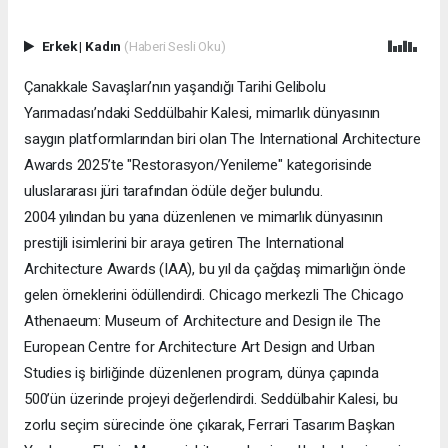
Erkek
|
Kadın
(Haberi Sesli Oku)
Çanakkale Savaşları’nın yaşandığı Tarihi Gelibolu
Yarımadası’ndaki Seddülbahir Kalesi, mimarlık dünyasının
saygın platformlarından biri olan The International Architecture
Awards 2025’te "Restorasyon/Yenileme" kategorisinde
uluslararası jüri tarafından ödüle değer bulundu.
2004 yılından bu yana düzenlenen ve mimarlık dünyasının
prestijli isimlerini bir araya getiren The International
Architecture Awards (IAA), bu yıl da çağdaş mimarlığın önde
gelen örneklerini ödüllendirdi. Chicago merkezli The Chicago
Athenaeum: Museum of Architecture and Design ile The
European Centre for Architecture Art Design and Urban
Studies iş birliğinde düzenlenen program, dünya çapında
500’ün üzerinde projeyi değerlendirdi. Seddülbahir Kalesi, bu
zorlu seçim sürecinde öne çıkarak, Ferrari Tasarım Başkan