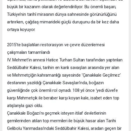
büyük bir kazanım olarak değerlendiriliyor. Bu önemli başarı,
Türkiye’nin tarihî mirasının dünya sahnesinde görünürlüğünü
artırırken, çağdaş mimarideki güçlü duruşunu da bir kez daha
ortaya koyuyor.
2015’te başlatılan restorasyon ve çevre düzenlemesi
çalışmaları tamamlandı
IV. Mehmet’in annesi Hatice Turhan Sultan tarafından yaptırılan
Seddülbahir Kalesi, tarihin en kanlı savaşları arasında yer alan
ve Mehmetçiğin kahramanlığı sayesinde ’Çanakkale Geçilmez’
destanının yazıldığı Çanakkale Savaşları’nda, boğazın
güvenliğinde çok önemli rol oynadı. 108 yıl önce ’yedi düvel’e
karşı Mehmetçik ile beraber karşı koyan kale, isabet eden top
atışlarıyla gazi oldu.
Çanakkale Boğazı’nı geçmek isteyen itilaf devletlerinin
gemilerinden atılan top mermileri ile büyük hasar alan Tarihi
Gelibolu Yarımadası’ndaki Seddülbahir Kalesi, aradan geçen bir