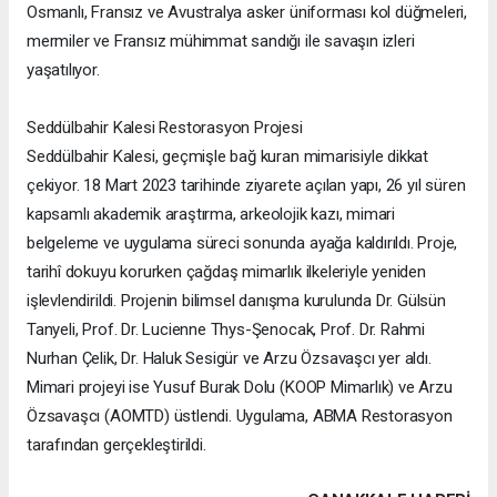
Osmanlı, Fransız ve Avustralya asker üniforması kol düğmeleri,
mermiler ve Fransız mühimmat sandığı ile savaşın izleri
yaşatılıyor.
Seddülbahir Kalesi Restorasyon Projesi
Seddülbahir Kalesi, geçmişle bağ kuran mimarisiyle dikkat
çekiyor. 18 Mart 2023 tarihinde ziyarete açılan yapı, 26 yıl süren
kapsamlı akademik araştırma, arkeolojik kazı, mimari
belgeleme ve uygulama süreci sonunda ayağa kaldırıldı. Proje,
tarihî dokuyu korurken çağdaş mimarlık ilkeleriyle yeniden
işlevlendirildi. Projenin bilimsel danışma kurulunda Dr. Gülsün
Tanyeli, Prof. Dr. Lucienne Thys-Şenocak, Prof. Dr. Rahmi
Nurhan Çelik, Dr. Haluk Sesigür ve Arzu Özsavaşcı yer aldı.
Mimari projeyi ise Yusuf Burak Dolu (KOOP Mimarlık) ve Arzu
Özsavaşcı (AOMTD) üstlendi. Uygulama, ABMA Restorasyon
tarafından gerçekleştirildi.