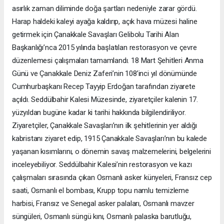
asırlık zaman diliminde doğa şartları nedeniyle zarar gördü.
Harap haldeki kaleyi ayağa kaldırıp, açık hava müzesi haline
getirmek için Çanakkale Savaşları Gelibolu Tarihi Alan
Başkanlığı’nca 2015 yılında başlatılan restorasyon ve çevre
düzenlemesi çalışmaları tamamlandı. 18 Mart Şehitleri Anma
Günü ve Çanakkale Deniz Zaferi’nin 108’inci yıl dönümünde
Cumhurbaşkanı Recep Tayyip Erdoğan tarafından ziyarete
açıldı. Seddülbahir Kalesi Müzesinde, ziyaretçiler kalenin 17.
yüzyıldan bugüne kadar ki tarihi hakkında bilgilendiriliyor.
Ziyaretçiler, Çanakkale Savaşları’nın ilk şehitlerinin yer aldığı
kabristanı ziyaret edip, 1915 Çanakkale Savaşları’nın bu kalede
yaşanan kısımlarını, o dönemin savaş malzemelerini, belgelerini
inceleyebiliyor. Seddülbahir Kalesi’nin restorasyon ve kazı
çalışmaları sırasında çıkan Osmanlı asker künyeleri, Fransız cep
saati, Osmanlı el bombası, Krupp topu namlu temizleme
harbisi, Fransız ve Senegal asker palaları, Osmanlı mavzer
süngüleri, Osmanlı süngü kını, Osmanlı palaska barutluğu,