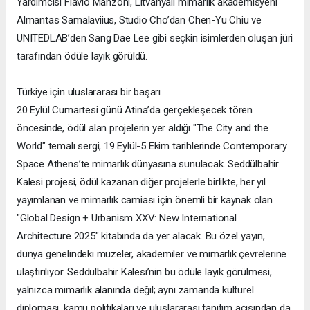
Yardımcısı Flavio Manzoni, Litvanyalı mimarlık akademisyeni
Almantas Samalaviius, Studio Cho’dan Chen-Yu Chiu ve
UNITEDLAB’den Sang Dae Lee gibi seçkin isimlerden oluşan jüri
tarafından ödüle layık görüldü.
Türkiye için uluslararası bir başarı
20 Eylül Cumartesi günü Atina’da gerçekleşecek tören
öncesinde, ödül alan projelerin yer aldığı "The City and the
World" temalı sergi, 19 Eylül-5 Ekim tarihlerinde Contemporary
Space Athens’te mimarlık dünyasına sunulacak. Seddülbahir
Kalesi projesi, ödül kazanan diğer projelerle birlikte, her yıl
yayımlanan ve mimarlık camiası için önemli bir kaynak olan
"Global Design + Urbanism XXV: New International
Architecture 2025" kitabında da yer alacak. Bu özel yayın,
dünya genelindeki müzeler, akademiler ve mimarlık çevrelerine
ulaştırılıyor. Seddülbahir Kalesi’nin bu ödüle layık görülmesi,
yalnızca mimarlık alanında değil; aynı zamanda kültürel
diplomasi, kamu politikaları ve uluslararası tanıtım açısından da