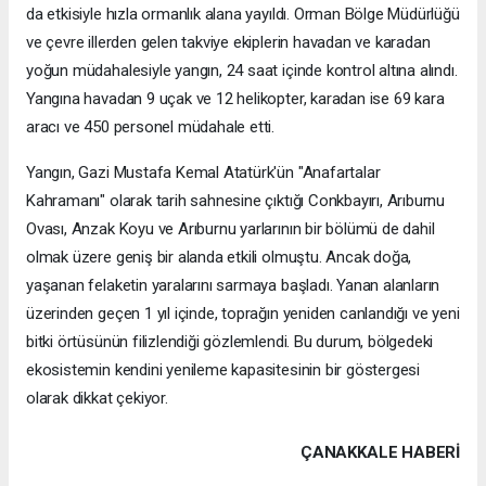
da etkisiyle hızla ormanlık alana yayıldı. Orman Bölge Müdürlüğü
ve çevre illerden gelen takviye ekiplerin havadan ve karadan
yoğun müdahalesiyle yangın, 24 saat içinde kontrol altına alındı.
Yangına havadan 9 uçak ve 12 helikopter, karadan ise 69 kara
aracı ve 450 personel müdahale etti.
Yangın, Gazi Mustafa Kemal Atatürk'ün "Anafartalar
Kahramanı" olarak tarih sahnesine çıktığı Conkbayırı, Arıburnu
Ovası, Anzak Koyu ve Arıburnu yarlarının bir bölümü de dahil
olmak üzere geniş bir alanda etkili olmuştu. Ancak doğa,
yaşanan felaketin yaralarını sarmaya başladı. Yanan alanların
üzerinden geçen 1 yıl içinde, toprağın yeniden canlandığı ve yeni
bitki örtüsünün filizlendiği gözlemlendi. Bu durum, bölgedeki
ekosistemin kendini yenileme kapasitesinin bir göstergesi
olarak dikkat çekiyor.
ÇANAKKALE HABERİ