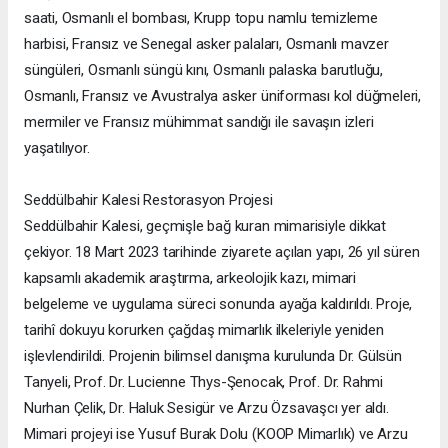
saati, Osmanlı el bombası, Krupp topu namlu temizleme
harbisi, Fransız ve Senegal asker palaları, Osmanlı mavzer
süngüleri, Osmanlı süngü kını, Osmanlı palaska barutluğu,
Osmanlı, Fransız ve Avustralya asker üniforması kol düğmeleri,
mermiler ve Fransız mühimmat sandığı ile savaşın izleri
yaşatılıyor.
Seddülbahir Kalesi Restorasyon Projesi
Seddülbahir Kalesi, geçmişle bağ kuran mimarisiyle dikkat
çekiyor. 18 Mart 2023 tarihinde ziyarete açılan yapı, 26 yıl süren
kapsamlı akademik araştırma, arkeolojik kazı, mimari
belgeleme ve uygulama süreci sonunda ayağa kaldırıldı. Proje,
tarihî dokuyu korurken çağdaş mimarlık ilkeleriyle yeniden
işlevlendirildi. Projenin bilimsel danışma kurulunda Dr. Gülsün
Tanyeli, Prof. Dr. Lucienne Thys-Şenocak, Prof. Dr. Rahmi
Nurhan Çelik, Dr. Haluk Sesigür ve Arzu Özsavaşcı yer aldı.
Mimari projeyi ise Yusuf Burak Dolu (KOOP Mimarlık) ve Arzu