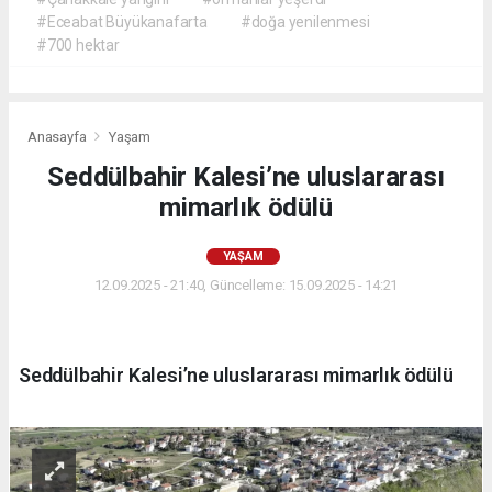
#Eceabat Büyükanafarta
#doğa yenilenmesi
#700 hektar
Anasayfa
Yaşam
Seddülbahir Kalesi’ne uluslararası
mimarlık ödülü
YAŞAM
12.09.2025 - 21:40, Güncelleme: 15.09.2025 - 14:21
Seddülbahir Kalesi’ne uluslararası mimarlık ödülü