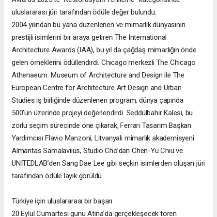
uluslararası jüri tarafından ödüle değer bulundu.
2004 yılından bu yana düzenlenen ve mimarlık dünyasının
prestijli isimlerini bir araya getiren The International
Architecture Awards (IAA), bu yıl da çağdaş mimarlığın önde
gelen örneklerini ödüllendirdi. Chicago merkezli The Chicago
Athenaeum: Museum of Architecture and Design ile The
European Centre for Architecture Art Design and Urban
Studies iş birliğinde düzenlenen program, dünya çapında
500’ün üzerinde projeyi değerlendirdi. Seddülbahir Kalesi, bu
zorlu seçim sürecinde öne çıkarak, Ferrari Tasarım Başkan
Yardımcısı Flavio Manzoni, Litvanyalı mimarlık akademisyeni
Almantas Samalaviius, Studio Cho’dan Chen-Yu Chiu ve
UNITEDLAB’den Sang Dae Lee gibi seçkin isimlerden oluşan jüri
tarafından ödüle layık görüldü.
Türkiye için uluslararası bir başarı
20 Eylül Cumartesi günü Atina’da gerçekleşecek tören