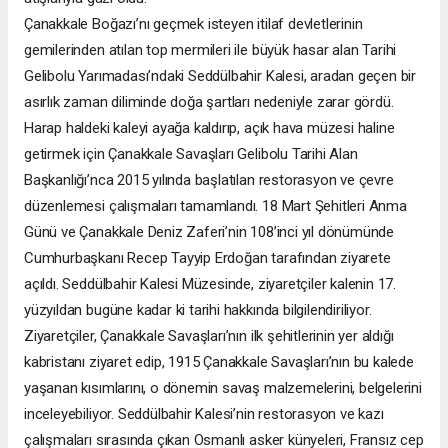
Çanakkale Boğazı’nı geçmek isteyen itilaf devletlerinin
gemilerinden atılan top mermileri ile büyük hasar alan Tarihi
Gelibolu Yarımadası’ndaki Seddülbahir Kalesi, aradan geçen bir
asırlık zaman diliminde doğa şartları nedeniyle zarar gördü.
Harap haldeki kaleyi ayağa kaldırıp, açık hava müzesi haline
getirmek için Çanakkale Savaşları Gelibolu Tarihi Alan
Başkanlığı’nca 2015 yılında başlatılan restorasyon ve çevre
düzenlemesi çalışmaları tamamlandı. 18 Mart Şehitleri Anma
Günü ve Çanakkale Deniz Zaferi’nin 108’inci yıl dönümünde
Cumhurbaşkanı Recep Tayyip Erdoğan tarafından ziyarete
açıldı. Seddülbahir Kalesi Müzesinde, ziyaretçiler kalenin 17.
yüzyıldan bugüne kadar ki tarihi hakkında bilgilendiriliyor.
Ziyaretçiler, Çanakkale Savaşları’nın ilk şehitlerinin yer aldığı
kabristanı ziyaret edip, 1915 Çanakkale Savaşları’nın bu kalede
yaşanan kısımlarını, o dönemin savaş malzemelerini, belgelerini
inceleyebiliyor. Seddülbahir Kalesi’nin restorasyon ve kazı
çalışmaları sırasında çıkan Osmanlı asker künyeleri, Fransız cep