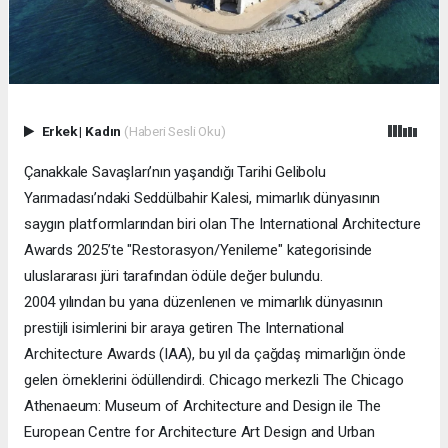
Erkek
|
Kadın
(Haberi Sesli Oku)
Çanakkale Savaşları’nın yaşandığı Tarihi Gelibolu
Yarımadası’ndaki Seddülbahir Kalesi, mimarlık dünyasının
saygın platformlarından biri olan The International Architecture
Awards 2025’te "Restorasyon/Yenileme" kategorisinde
uluslararası jüri tarafından ödüle değer bulundu.
2004 yılından bu yana düzenlenen ve mimarlık dünyasının
prestijli isimlerini bir araya getiren The International
Architecture Awards (IAA), bu yıl da çağdaş mimarlığın önde
gelen örneklerini ödüllendirdi. Chicago merkezli The Chicago
Athenaeum: Museum of Architecture and Design ile The
European Centre for Architecture Art Design and Urban