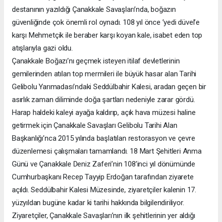
destanının yazıldığı Çanakkale Savaşları’nda, boğazın
güvenliğinde çok önemli rol oynadı. 108 yıl önce ’yedi düvel’e
karşı Mehmetçik ile beraber karşı koyan kale, isabet eden top
atışlarıyla gazi oldu.
Çanakkale Boğazı’nı geçmek isteyen itilaf devletlerinin
gemilerinden atılan top mermileri ile büyük hasar alan Tarihi
Gelibolu Yarımadası’ndaki Seddülbahir Kalesi, aradan geçen bir
asırlık zaman diliminde doğa şartları nedeniyle zarar gördü.
Harap haldeki kaleyi ayağa kaldırıp, açık hava müzesi haline
getirmek için Çanakkale Savaşları Gelibolu Tarihi Alan
Başkanlığı’nca 2015 yılında başlatılan restorasyon ve çevre
düzenlemesi çalışmaları tamamlandı. 18 Mart Şehitleri Anma
Günü ve Çanakkale Deniz Zaferi’nin 108’inci yıl dönümünde
Cumhurbaşkanı Recep Tayyip Erdoğan tarafından ziyarete
açıldı. Seddülbahir Kalesi Müzesinde, ziyaretçiler kalenin 17.
yüzyıldan bugüne kadar ki tarihi hakkında bilgilendiriliyor.
Ziyaretçiler, Çanakkale Savaşları’nın ilk şehitlerinin yer aldığı