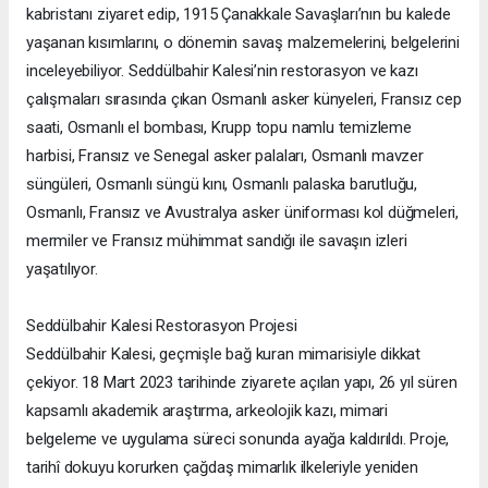
kabristanı ziyaret edip, 1915 Çanakkale Savaşları’nın bu kalede
yaşanan kısımlarını, o dönemin savaş malzemelerini, belgelerini
inceleyebiliyor. Seddülbahir Kalesi’nin restorasyon ve kazı
çalışmaları sırasında çıkan Osmanlı asker künyeleri, Fransız cep
saati, Osmanlı el bombası, Krupp topu namlu temizleme
harbisi, Fransız ve Senegal asker palaları, Osmanlı mavzer
süngüleri, Osmanlı süngü kını, Osmanlı palaska barutluğu,
Osmanlı, Fransız ve Avustralya asker üniforması kol düğmeleri,
mermiler ve Fransız mühimmat sandığı ile savaşın izleri
yaşatılıyor.
Seddülbahir Kalesi Restorasyon Projesi
Seddülbahir Kalesi, geçmişle bağ kuran mimarisiyle dikkat
çekiyor. 18 Mart 2023 tarihinde ziyarete açılan yapı, 26 yıl süren
kapsamlı akademik araştırma, arkeolojik kazı, mimari
belgeleme ve uygulama süreci sonunda ayağa kaldırıldı. Proje,
tarihî dokuyu korurken çağdaş mimarlık ilkeleriyle yeniden