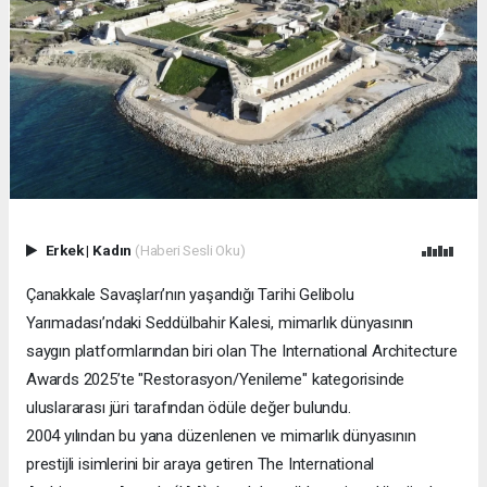
Erkek
|
Kadın
(Haberi Sesli Oku)
Çanakkale Savaşları’nın yaşandığı Tarihi Gelibolu
Yarımadası’ndaki Seddülbahir Kalesi, mimarlık dünyasının
saygın platformlarından biri olan The International Architecture
Awards 2025’te "Restorasyon/Yenileme" kategorisinde
uluslararası jüri tarafından ödüle değer bulundu.
2004 yılından bu yana düzenlenen ve mimarlık dünyasının
prestijli isimlerini bir araya getiren The International