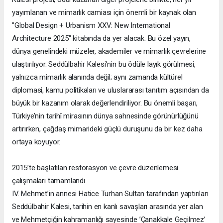
yayımlanan ve mimarlık camiası için önemli bir kaynak olan
"Global Design + Urbanism XXV: New International
Architecture 2025" kitabında da yer alacak. Bu özel yayın,
dünya genelindeki müzeler, akademiler ve mimarlık çevrelerine
ulaştırılıyor. Seddülbahir Kalesi’nin bu ödüle layık görülmesi,
yalnızca mimarlık alanında değil; aynı zamanda kültürel
diplomasi, kamu politikaları ve uluslararası tanıtım açısından da
büyük bir kazanım olarak değerlendiriliyor. Bu önemli başarı,
Türkiye’nin tarihî mirasının dünya sahnesinde görünürlüğünü
artırırken, çağdaş mimarideki güçlü duruşunu da bir kez daha
ortaya koyuyor.
2015’te başlatılan restorasyon ve çevre düzenlemesi
çalışmaları tamamlandı
IV. Mehmet’in annesi Hatice Turhan Sultan tarafından yaptırılan
Seddülbahir Kalesi, tarihin en kanlı savaşları arasında yer alan
ve Mehmetçiğin kahramanlığı sayesinde ’Çanakkale Geçilmez’