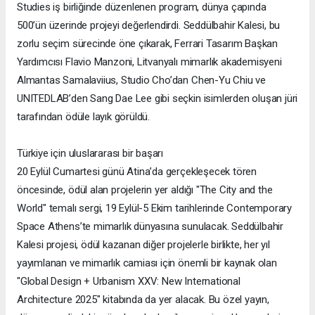
Studies iş birliğinde düzenlenen program, dünya çapında
500’ün üzerinde projeyi değerlendirdi. Seddülbahir Kalesi, bu
zorlu seçim sürecinde öne çıkarak, Ferrari Tasarım Başkan
Yardımcısı Flavio Manzoni, Litvanyalı mimarlık akademisyeni
Almantas Samalaviius, Studio Cho’dan Chen-Yu Chiu ve
UNITEDLAB’den Sang Dae Lee gibi seçkin isimlerden oluşan jüri
tarafından ödüle layık görüldü.
Türkiye için uluslararası bir başarı
20 Eylül Cumartesi günü Atina’da gerçekleşecek tören
öncesinde, ödül alan projelerin yer aldığı "The City and the
World" temalı sergi, 19 Eylül-5 Ekim tarihlerinde Contemporary
Space Athens’te mimarlık dünyasına sunulacak. Seddülbahir
Kalesi projesi, ödül kazanan diğer projelerle birlikte, her yıl
yayımlanan ve mimarlık camiası için önemli bir kaynak olan
"Global Design + Urbanism XXV: New International
Architecture 2025" kitabında da yer alacak. Bu özel yayın,