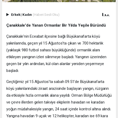
Erkek
|
Kadın
(Haberi Sesli Oku)
Çanakkale'de Yanan Ormanlar Bir Yılda Yeşile Büründü
Çanakkale'nin Eceabat ilçesine bağlı Büyükanafarta köyü
yakınlarında, geçen yıl 15 Ağustos'ta çıkan ve 700 hektarlık
(yaklaşık 980 futbol sahası büyüklüğünde) ormanlık alanı
etkileyen yangının izleri silinmeye başladı. Yangının üzerinden
geçen bir yılın ardından, kül olan alanlar yeniden yeşermeye
başladı.
Geçtiğimiz yıl 15 Ağustos'ta sabah 09.51'de Büyükanafarta
köyü yakınlarındaki ziraat arazisinde başlayan yangın, rüzgarın
da etkisiyle hızla ormanlık alana yayıldı. Orman Bölge Müdürlüğü
ve çevre illerden gelen takviye ekiplerin havadan ve karadan
yoğun müdahalesiyle yangın, 24 saat içinde kontrol altına alındı.
Yangına havadan 9 uçak ve 12 helikopter, karadan ise 69 kara