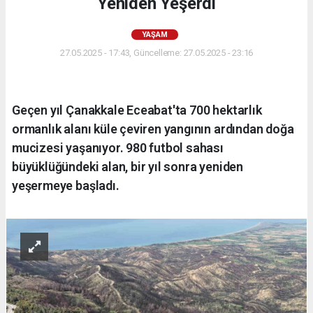
Yeniden Yeşerdi
YAŞAM
27.05.2025 - 17:43, Güncelleme: 27.05.2025 - 23:16
Geçen yıl Çanakkale Eceabat'ta 700 hektarlık
ormanlık alanı küle çeviren yangının ardından doğa
mucizesi yaşanıyor. 980 futbol sahası
büyüklüğündeki alan, bir yıl sonra yeniden
yeşermeye başladı.