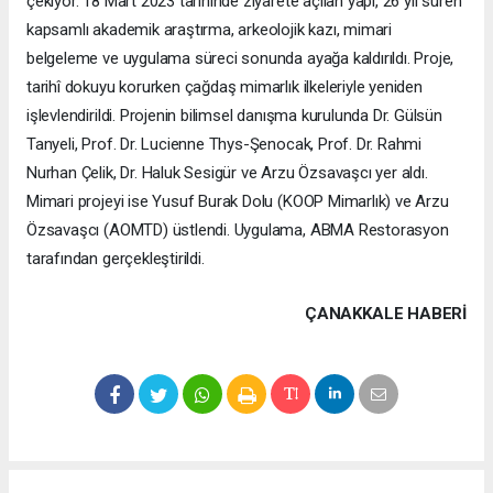
çekiyor. 18 Mart 2023 tarihinde ziyarete açılan yapı, 26 yıl süren
kapsamlı akademik araştırma, arkeolojik kazı, mimari
belgeleme ve uygulama süreci sonunda ayağa kaldırıldı. Proje,
tarihî dokuyu korurken çağdaş mimarlık ilkeleriyle yeniden
işlevlendirildi. Projenin bilimsel danışma kurulunda Dr. Gülsün
Tanyeli, Prof. Dr. Lucienne Thys-Şenocak, Prof. Dr. Rahmi
Nurhan Çelik, Dr. Haluk Sesigür ve Arzu Özsavaşcı yer aldı.
Mimari projeyi ise Yusuf Burak Dolu (KOOP Mimarlık) ve Arzu
Özsavaşcı (AOMTD) üstlendi. Uygulama, ABMA Restorasyon
tarafından gerçekleştirildi.
ÇANAKKALE HABERİ