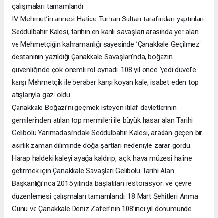
çalışmaları tamamlandı
IV. Mehmet’in annesi Hatice Turhan Sultan tarafından yaptırılan
Seddülbahir Kalesi, tarihin en kanlı savaşları arasında yer alan
ve Mehmetçiğin kahramanlığı sayesinde ’Çanakkale Geçilmez’
destanının yazıldığı Çanakkale Savaşları’nda, boğazın
güvenliğinde çok önemli rol oynadı. 108 yıl önce ’yedi düvel’e
karşı Mehmetçik ile beraber karşı koyan kale, isabet eden top
atışlarıyla gazi oldu.
Çanakkale Boğazı’nı geçmek isteyen itilaf devletlerinin
gemilerinden atılan top mermileri ile büyük hasar alan Tarihi
Gelibolu Yarımadası’ndaki Seddülbahir Kalesi, aradan geçen bir
asırlık zaman diliminde doğa şartları nedeniyle zarar gördü.
Harap haldeki kaleyi ayağa kaldırıp, açık hava müzesi haline
getirmek için Çanakkale Savaşları Gelibolu Tarihi Alan
Başkanlığı’nca 2015 yılında başlatılan restorasyon ve çevre
düzenlemesi çalışmaları tamamlandı. 18 Mart Şehitleri Anma
Günü ve Çanakkale Deniz Zaferi’nin 108’inci yıl dönümünde