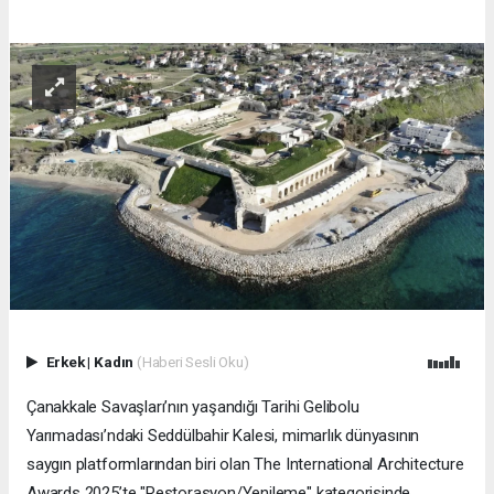
Erkek
|
Kadın
(Haberi Sesli Oku)
Çanakkale Savaşları’nın yaşandığı Tarihi Gelibolu
Yarımadası’ndaki Seddülbahir Kalesi, mimarlık dünyasının
saygın platformlarından biri olan The International Architecture
Awards 2025’te "Restorasyon/Yenileme" kategorisinde