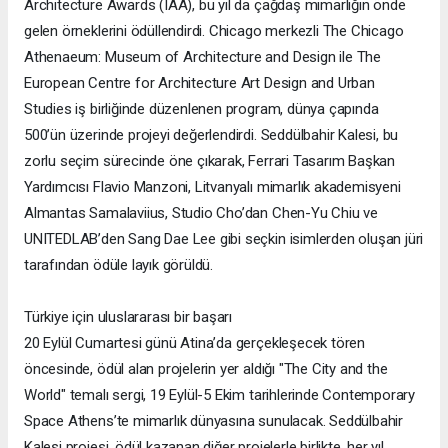
Architecture Awards (IAA), bu yıl da çağdaş mimarlığın önde
gelen örneklerini ödüllendirdi. Chicago merkezli The Chicago
Athenaeum: Museum of Architecture and Design ile The
European Centre for Architecture Art Design and Urban
Studies iş birliğinde düzenlenen program, dünya çapında
500’ün üzerinde projeyi değerlendirdi. Seddülbahir Kalesi, bu
zorlu seçim sürecinde öne çıkarak, Ferrari Tasarım Başkan
Yardımcısı Flavio Manzoni, Litvanyalı mimarlık akademisyeni
Almantas Samalaviius, Studio Cho’dan Chen-Yu Chiu ve
UNITEDLAB’den Sang Dae Lee gibi seçkin isimlerden oluşan jüri
tarafından ödüle layık görüldü.
Türkiye için uluslararası bir başarı
20 Eylül Cumartesi günü Atina’da gerçekleşecek tören
öncesinde, ödül alan projelerin yer aldığı "The City and the
World" temalı sergi, 19 Eylül-5 Ekim tarihlerinde Contemporary
Space Athens’te mimarlık dünyasına sunulacak. Seddülbahir
Kalesi projesi, ödül kazanan diğer projelerle birlikte, her yıl