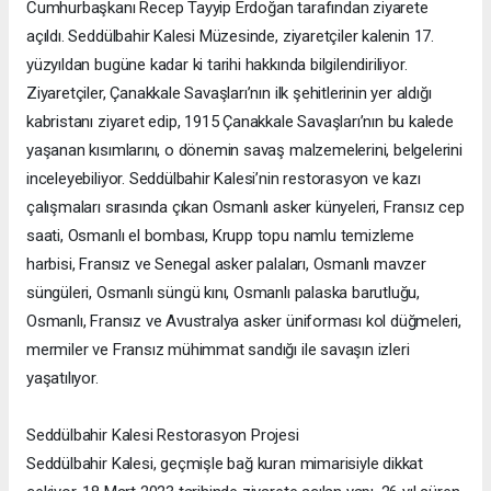
Cumhurbaşkanı Recep Tayyip Erdoğan tarafından ziyarete
açıldı. Seddülbahir Kalesi Müzesinde, ziyaretçiler kalenin 17.
yüzyıldan bugüne kadar ki tarihi hakkında bilgilendiriliyor.
Ziyaretçiler, Çanakkale Savaşları’nın ilk şehitlerinin yer aldığı
kabristanı ziyaret edip, 1915 Çanakkale Savaşları’nın bu kalede
yaşanan kısımlarını, o dönemin savaş malzemelerini, belgelerini
inceleyebiliyor. Seddülbahir Kalesi’nin restorasyon ve kazı
çalışmaları sırasında çıkan Osmanlı asker künyeleri, Fransız cep
saati, Osmanlı el bombası, Krupp topu namlu temizleme
harbisi, Fransız ve Senegal asker palaları, Osmanlı mavzer
süngüleri, Osmanlı süngü kını, Osmanlı palaska barutluğu,
Osmanlı, Fransız ve Avustralya asker üniforması kol düğmeleri,
mermiler ve Fransız mühimmat sandığı ile savaşın izleri
yaşatılıyor.
Seddülbahir Kalesi Restorasyon Projesi
Seddülbahir Kalesi, geçmişle bağ kuran mimarisiyle dikkat