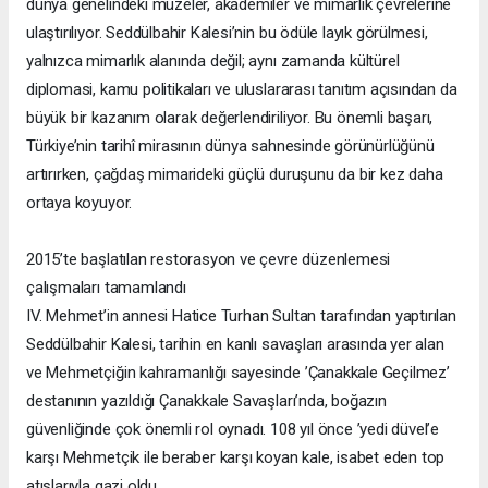
dünya genelindeki müzeler, akademiler ve mimarlık çevrelerine
ulaştırılıyor. Seddülbahir Kalesi’nin bu ödüle layık görülmesi,
yalnızca mimarlık alanında değil; aynı zamanda kültürel
diplomasi, kamu politikaları ve uluslararası tanıtım açısından da
büyük bir kazanım olarak değerlendiriliyor. Bu önemli başarı,
Türkiye’nin tarihî mirasının dünya sahnesinde görünürlüğünü
artırırken, çağdaş mimarideki güçlü duruşunu da bir kez daha
ortaya koyuyor.
2015’te başlatılan restorasyon ve çevre düzenlemesi
çalışmaları tamamlandı
IV. Mehmet’in annesi Hatice Turhan Sultan tarafından yaptırılan
Seddülbahir Kalesi, tarihin en kanlı savaşları arasında yer alan
ve Mehmetçiğin kahramanlığı sayesinde ’Çanakkale Geçilmez’
destanının yazıldığı Çanakkale Savaşları’nda, boğazın
güvenliğinde çok önemli rol oynadı. 108 yıl önce ’yedi düvel’e
karşı Mehmetçik ile beraber karşı koyan kale, isabet eden top
atışlarıyla gazi oldu.