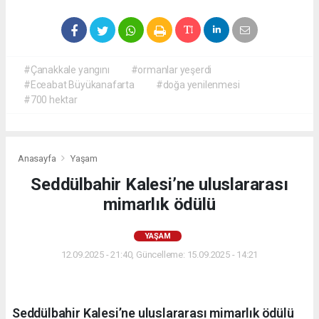
#Çanakkale yangını
#ormanlar yeşerdi
#Eceabat Büyükanafarta
#doğa yenilenmesi
#700 hektar
Anasayfa
Yaşam
Seddülbahir Kalesi’ne uluslararası
mimarlık ödülü
YAŞAM
12.09.2025 - 21:40, Güncelleme: 15.09.2025 - 14:21
Seddülbahir Kalesi’ne uluslararası mimarlık ödülü