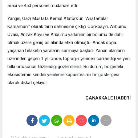
aracı ve 450 personel müdahale etti.
Yangın, Gazi Mustafa Kemal Atatürk'ün "Anafartalar
Kahramanı" olarak tarih sahnesine çıktığı Conkbayırı, Arıburnu
Ovası, Anzak Koyu ve Arıburnu yarlarının bir bölümü de dahil
olmak üzere geniş bir alanda etkili olmuştu. Ancak doğa,
yaşanan felaketin yaralarını sarmaya başladı. Yanan alanların
üzerinden geçen 1 yıl içinde, toprağın yeniden canlandığı ve yeni
bitki örtüsünün filizlendiği gözlemlendi. Bu durum, bölgedeki
ekosistemin kendini yenileme kapasitesinin bir göstergesi
olarak dikkat çekiyor.
ÇANAKKALE HABERİ
#Çanakkale yangını
#ormanlar yeşerdi