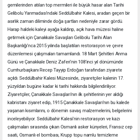
gemilerinden atılan top mermileri ile büyük hasar alan Tarihi
Gelibolu Yarımadası’ndaki Seddülbahir Kalesi, aradan geçen bir
asırlık zaman diliminde doğa şartları nedeniyle zarar gördü.
Harap haldeki kaleyi ayağa kaldırıp, açık hava müzesi haline
getirmek için Çanakkale Savaşları Gelibolu Tarihi Alan
Başkanlığı’nca 2015 yılında başlatılan restorasyon ve çevre
düzenlemesi çalışmaları tamamlandı. 18 Mart Şehitleri Anma
Günü ve Çanakkale Deniz Zaferi’nin 108’inci yıl dönümünde
Cumhurbaşkanı Recep Tayyip Erdoğan tarafından ziyarete
açıldı. Seddülbahir Kalesi Müzesinde, ziyaretçiler kalenin 17.
yüzyıldan bugüne kadar ki tarihi hakkında bilgilendiriliyor.
Ziyaretçiler, Çanakkale Savaşları’nın ilk şehitlerinin yer aldığı
kabristanı ziyaret edip, 1915 Çanakkale Savaşları’nın bu kalede
yaşanan kısımlarını, o dönemin savaş malzemelerini, belgelerini
inceleyebiliyor. Seddülbahir Kalesi’nin restorasyon ve kazı
çalışmaları sırasında çıkan Osmanlı asker künyeleri, Fransız cep
saati, Osmanlı el bombası, Krupp topu namlu temizleme