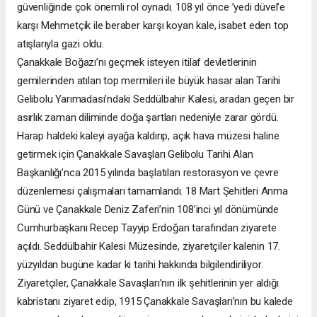
güvenliğinde çok önemli rol oynadı. 108 yıl önce ’yedi düvel’e
karşı Mehmetçik ile beraber karşı koyan kale, isabet eden top
atışlarıyla gazi oldu.
Çanakkale Boğazı’nı geçmek isteyen itilaf devletlerinin
gemilerinden atılan top mermileri ile büyük hasar alan Tarihi
Gelibolu Yarımadası’ndaki Seddülbahir Kalesi, aradan geçen bir
asırlık zaman diliminde doğa şartları nedeniyle zarar gördü.
Harap haldeki kaleyi ayağa kaldırıp, açık hava müzesi haline
getirmek için Çanakkale Savaşları Gelibolu Tarihi Alan
Başkanlığı’nca 2015 yılında başlatılan restorasyon ve çevre
düzenlemesi çalışmaları tamamlandı. 18 Mart Şehitleri Anma
Günü ve Çanakkale Deniz Zaferi’nin 108’inci yıl dönümünde
Cumhurbaşkanı Recep Tayyip Erdoğan tarafından ziyarete
açıldı. Seddülbahir Kalesi Müzesinde, ziyaretçiler kalenin 17.
yüzyıldan bugüne kadar ki tarihi hakkında bilgilendiriliyor.
Ziyaretçiler, Çanakkale Savaşları’nın ilk şehitlerinin yer aldığı
kabristanı ziyaret edip, 1915 Çanakkale Savaşları’nın bu kalede