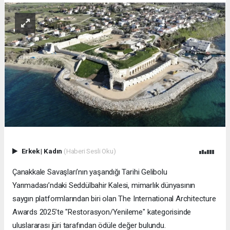
Erkek
|
Kadın
(Haberi Sesli Oku)
Çanakkale Savaşları’nın yaşandığı Tarihi Gelibolu
Yarımadası’ndaki Seddülbahir Kalesi, mimarlık dünyasının
saygın platformlarından biri olan The International Architecture
Awards 2025’te "Restorasyon/Yenileme" kategorisinde
uluslararası jüri tarafından ödüle değer bulundu.