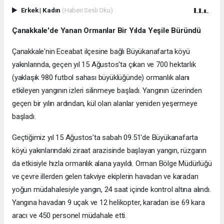
Erkek
|
Kadın
(Haberi Sesli Oku)
Çanakkale'de Yanan Ormanlar Bir Yılda Yeşile Büründü
Çanakkale'nin Eceabat ilçesine bağlı Büyükanafarta köyü
yakınlarında, geçen yıl 15 Ağustos'ta çıkan ve 700 hektarlık
(yaklaşık 980 futbol sahası büyüklüğünde) ormanlık alanı
etkileyen yangının izleri silinmeye başladı. Yangının üzerinden
geçen bir yılın ardından, kül olan alanlar yeniden yeşermeye
başladı.
Geçtiğimiz yıl 15 Ağustos'ta sabah 09.51'de Büyükanafarta
köyü yakınlarındaki ziraat arazisinde başlayan yangın, rüzgarın
da etkisiyle hızla ormanlık alana yayıldı. Orman Bölge Müdürlüğü
ve çevre illerden gelen takviye ekiplerin havadan ve karadan
yoğun müdahalesiyle yangın, 24 saat içinde kontrol altına alındı.
Yangına havadan 9 uçak ve 12 helikopter, karadan ise 69 kara
aracı ve 450 personel müdahale etti.