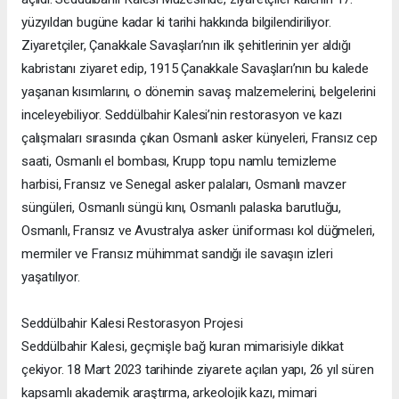
yüzyıldan bugüne kadar ki tarihi hakkında bilgilendiriliyor.
Ziyaretçiler, Çanakkale Savaşları’nın ilk şehitlerinin yer aldığı
kabristanı ziyaret edip, 1915 Çanakkale Savaşları’nın bu kalede
yaşanan kısımlarını, o dönemin savaş malzemelerini, belgelerini
inceleyebiliyor. Seddülbahir Kalesi’nin restorasyon ve kazı
çalışmaları sırasında çıkan Osmanlı asker künyeleri, Fransız cep
saati, Osmanlı el bombası, Krupp topu namlu temizleme
harbisi, Fransız ve Senegal asker palaları, Osmanlı mavzer
süngüleri, Osmanlı süngü kını, Osmanlı palaska barutluğu,
Osmanlı, Fransız ve Avustralya asker üniforması kol düğmeleri,
mermiler ve Fransız mühimmat sandığı ile savaşın izleri
yaşatılıyor.
Seddülbahir Kalesi Restorasyon Projesi
Seddülbahir Kalesi, geçmişle bağ kuran mimarisiyle dikkat
çekiyor. 18 Mart 2023 tarihinde ziyarete açılan yapı, 26 yıl süren
kapsamlı akademik araştırma, arkeolojik kazı, mimari