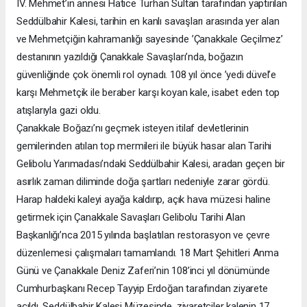
IV. Mehmet’in annesi Hatice Turhan Sultan tarafından yaptırılan
Seddülbahir Kalesi, tarihin en kanlı savaşları arasında yer alan
ve Mehmetçiğin kahramanlığı sayesinde ’Çanakkale Geçilmez’
destanının yazıldığı Çanakkale Savaşları’nda, boğazın
güvenliğinde çok önemli rol oynadı. 108 yıl önce ’yedi düvel’e
karşı Mehmetçik ile beraber karşı koyan kale, isabet eden top
atışlarıyla gazi oldu.
Çanakkale Boğazı’nı geçmek isteyen itilaf devletlerinin
gemilerinden atılan top mermileri ile büyük hasar alan Tarihi
Gelibolu Yarımadası’ndaki Seddülbahir Kalesi, aradan geçen bir
asırlık zaman diliminde doğa şartları nedeniyle zarar gördü.
Harap haldeki kaleyi ayağa kaldırıp, açık hava müzesi haline
getirmek için Çanakkale Savaşları Gelibolu Tarihi Alan
Başkanlığı’nca 2015 yılında başlatılan restorasyon ve çevre
düzenlemesi çalışmaları tamamlandı. 18 Mart Şehitleri Anma
Günü ve Çanakkale Deniz Zaferi’nin 108’inci yıl dönümünde
Cumhurbaşkanı Recep Tayyip Erdoğan tarafından ziyarete
açıldı. Seddülbahir Kalesi Müzesinde, ziyaretçiler kalenin 17.