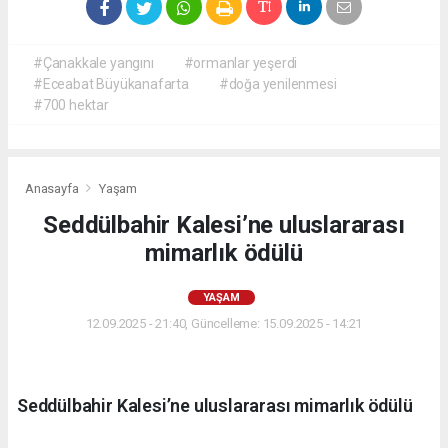
#Çanakkale yangını
#ormanlar yeşerdi
#Eceabat Büyükanafarta
#doğa yenilenmesi
#700 hektar
Anasayfa
Yaşam
Seddülbahir Kalesi’ne uluslararası
mimarlık ödülü
YAŞAM
12.09.2025 - 21:40, Güncelleme: 15.09.2025 - 14:21
Seddülbahir Kalesi’ne uluslararası mimarlık ödülü