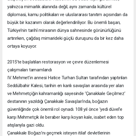
yalnızca mimarlık alanında değil; aynı zamanda kültürel
diplomasi, kamu politikaları ve uluslararası tanıtım açısından da
büyük bir kazanım olarak değerlendiriliyor. Bu önemli başarı,
Türkiye’nin tarihî mirasının dünya sahnesinde görünürlüğünü
artırırken, çağdaş mimarideki güçlü duruşunu da bir kez daha
ortaya koyuyor.
2015’te başlatılan restorasyon ve çevre düzenlemesi
çalışmaları tamamlandı
IV. Mehmet’in annesi Hatice Turhan Sultan tarafından yaptırılan
Seddülbahir Kalesi, tarihin en kanlı savaşları arasında yer alan
ve Mehmetçiğin kahramanlığı sayesinde ’Çanakkale Geçilmez’
destanının yazıldığı Çanakkale Savaşları’nda, boğazın
güvenliğinde çok önemli rol oynadı. 108 yıl önce ’yedi düvel’e
karşı Mehmetçik ile beraber karşı koyan kale, isabet eden top
atışlarıyla gazi oldu.
Çanakkale Boğazı’nı geçmek isteyen itilaf devletlerinin