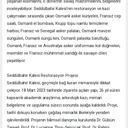
yaşanan kısımlarını, o dönemin savaş malzemelerini, belgelerini
inceleyebiliyor. Seddülbahir Kalesi’nin restorasyon ve kazı
çalışmaları sırasında çıkan Osmanlı asker künyeleri, Fransız cep
saati, Osmanlı el bombası, Krupp topu namlu temizleme
harbisi, Fransız ve Senegal asker palaları, Osmanlı mavzer
süngüleri, Osmanlı süngü kını, Osmanlı palaska barutluğu,
Osmanlı, Fransız ve Avustralya asker üniforması kol düğmeleri,
mermiler ve Fransız mühimmat sandığı ile savaşın izleri
yaşatılıyor.
Seddülbahir Kalesi Restorasyon Projesi
Seddülbahir Kalesi, geçmişle bağ kuran mimarisiyle dikkat
çekiyor. 18 Mart 2023 tarihinde ziyarete açılan yapı, 26 yıl süren
kapsamlı akademik araştırma, arkeolojik kazı, mimari
belgeleme ve uygulama süreci sonunda ayağa kaldırıldı. Proje,
tarihî dokuyu korurken çağdaş mimarlık ilkeleriyle yeniden
işlevlendirildi. Projenin bilimsel danışma kurulunda Dr. Gülsün
Tanyeli, Prof. Dr. Lucienne Thys-Şenocak, Prof. Dr. Rahmi