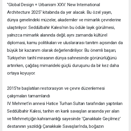
"Global Design + Urbanism XXV: New International
Architecture 2025" kitabında da yer alacak. Bu özel yayın,
dünya genelindeki müzeler, akademiler ve mimarlık çevrelerine
ulaştırılıyor. Seddülbahir Kalesi’nin bu ödüle layık görülmesi,
yalnızca mimarlık alanında değil; aynı zamanda kültürel
diplomasi, kamu politikaları ve uluslararası tanıtım açısından da
büyük bir kazanım olarak değerlendiriliyor. Bu önemli başarı,
Türkiye’nin tarihî mirasının dünya sahnesinde görünürlüğünü
artırırken, çağdaş mimarideki güçlü duruşunu da bir kez daha
ortaya koyuyor.
2015’te başlatılan restorasyon ve çevre düzenlemesi
çalışmaları tamamlandı
IV. Mehmet’in annesi Hatice Turhan Sultan tarafından yaptırılan
Seddülbahir Kalesi, tarihin en kanlı savaşları arasında yer alan
ve Mehmetçiğin kahramanlığı sayesinde ’Çanakkale Geçilmez’
destanının yazıldığı Çanakkale Savaşları’nda, boğazın