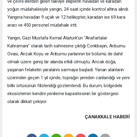
ve çevre illerden gelen takviye ekiplerin havadan ve karadan
yoğun müdahalesiyle yangın, 24 saat içinde kontrol altına alındı.
Yangına havadan 9 uçak ve 12 helikopter, karadan ise 69 kara
aracı ve 450 personel müdahale etti.
Yangın, Gazi Mustafa Kemal Atatürk'ün "Anafartalar
Kahramanı" olarak tarih sahnesine çıktığı Conkbayırı, Arıburnu
Ovası, Anzak Koyu ve Arıburnu yarlarının bir bölümü de dahil
olmak üzere geniş bir alanda etkili olmuştu. Ancak doğa,
yaşanan felaketin yaralarını sarmaya başladı. Yanan alanların
üzerinden geçen 1 yıl içinde, toprağın yeniden canlandığı ve yeni
bitki örtüsünün filizlendiği gözlemlendi. Bu durum, bölgedeki
ekosistemin kendini yenileme kapasitesinin bir göstergesi
olarak dikkat çekiyor.
ÇANAKKALE HABERİ