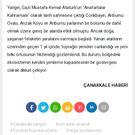
Yangın, Gazi Mustafa Kemal Atatürk'ün "Anafartalar
Kahramanı" olarak tarih sahnesine çıktığı Conkbayırı, Arıburnu
Ovası, Anzak Koyu ve Arıburnu yarlarının bir bölümü de dahil
olmak üzere geniş bir alanda etkili olmuştu. Ancak doğa,
yaşanan felaketin yaralarını sarmaya başladı. Yanan alanların
üzerinden geçen 1 yıl içinde, toprağın yeniden canlandığı ve yeni
bitki örtüsünün filizlendiği gözlemlendi. Bu durum, bölgedeki
ekosistemin kendini yenileme kapasitesinin bir göstergesi
olarak dikkat çekiyor.
ÇANAKKALE HABERİ
#Çanakkale yangını
#ormanlar yeşerdi
#Eceabat Büyükanafarta
#doğa yenilenmesi