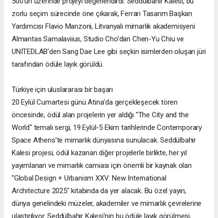
500’ün üzerinde projeyi değerlendirdi. Seddülbahir Kalesi, bu
zorlu seçim sürecinde öne çıkarak, Ferrari Tasarım Başkan
Yardımcısı Flavio Manzoni, Litvanyalı mimarlık akademisyeni
Almantas Samalaviius, Studio Cho’dan Chen-Yu Chiu ve
UNITEDLAB’den Sang Dae Lee gibi seçkin isimlerden oluşan jüri
tarafından ödüle layık görüldü.
Türkiye için uluslararası bir başarı
20 Eylül Cumartesi günü Atina’da gerçekleşecek tören
öncesinde, ödül alan projelerin yer aldığı "The City and the
World" temalı sergi, 19 Eylül-5 Ekim tarihlerinde Contemporary
Space Athens’te mimarlık dünyasına sunulacak. Seddülbahir
Kalesi projesi, ödül kazanan diğer projelerle birlikte, her yıl
yayımlanan ve mimarlık camiası için önemli bir kaynak olan
"Global Design + Urbanism XXV: New International
Architecture 2025" kitabında da yer alacak. Bu özel yayın,
dünya genelindeki müzeler, akademiler ve mimarlık çevrelerine
ulaştırılıyor. Seddülbahir Kalesi’nin bu ödüle layık görülmesi,