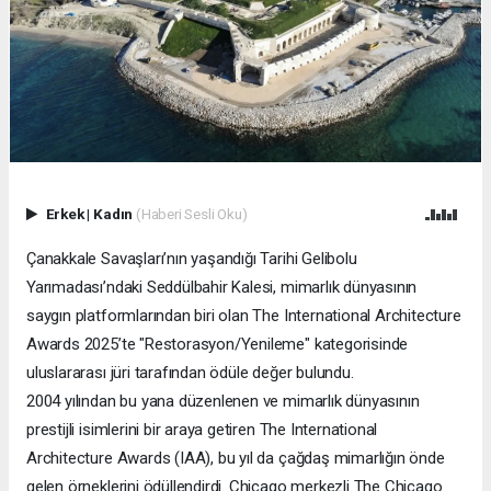
Erkek
|
Kadın
(Haberi Sesli Oku)
Çanakkale Savaşları’nın yaşandığı Tarihi Gelibolu
Yarımadası’ndaki Seddülbahir Kalesi, mimarlık dünyasının
saygın platformlarından biri olan The International Architecture
Awards 2025’te "Restorasyon/Yenileme" kategorisinde
uluslararası jüri tarafından ödüle değer bulundu.
2004 yılından bu yana düzenlenen ve mimarlık dünyasının
prestijli isimlerini bir araya getiren The International
Architecture Awards (IAA), bu yıl da çağdaş mimarlığın önde
gelen örneklerini ödüllendirdi. Chicago merkezli The Chicago