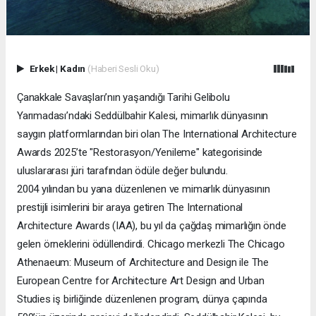
Erkek
|
Kadın
(Haberi Sesli Oku)
Çanakkale Savaşları’nın yaşandığı Tarihi Gelibolu
Yarımadası’ndaki Seddülbahir Kalesi, mimarlık dünyasının
saygın platformlarından biri olan The International Architecture
Awards 2025’te "Restorasyon/Yenileme" kategorisinde
uluslararası jüri tarafından ödüle değer bulundu.
2004 yılından bu yana düzenlenen ve mimarlık dünyasının
prestijli isimlerini bir araya getiren The International
Architecture Awards (IAA), bu yıl da çağdaş mimarlığın önde
gelen örneklerini ödüllendirdi. Chicago merkezli The Chicago
Athenaeum: Museum of Architecture and Design ile The
European Centre for Architecture Art Design and Urban
Studies iş birliğinde düzenlenen program, dünya çapında