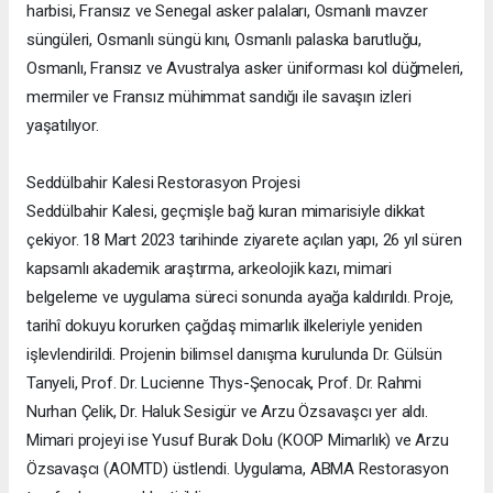
harbisi, Fransız ve Senegal asker palaları, Osmanlı mavzer
süngüleri, Osmanlı süngü kını, Osmanlı palaska barutluğu,
Osmanlı, Fransız ve Avustralya asker üniforması kol düğmeleri,
mermiler ve Fransız mühimmat sandığı ile savaşın izleri
yaşatılıyor.
Seddülbahir Kalesi Restorasyon Projesi
Seddülbahir Kalesi, geçmişle bağ kuran mimarisiyle dikkat
çekiyor. 18 Mart 2023 tarihinde ziyarete açılan yapı, 26 yıl süren
kapsamlı akademik araştırma, arkeolojik kazı, mimari
belgeleme ve uygulama süreci sonunda ayağa kaldırıldı. Proje,
tarihî dokuyu korurken çağdaş mimarlık ilkeleriyle yeniden
işlevlendirildi. Projenin bilimsel danışma kurulunda Dr. Gülsün
Tanyeli, Prof. Dr. Lucienne Thys-Şenocak, Prof. Dr. Rahmi
Nurhan Çelik, Dr. Haluk Sesigür ve Arzu Özsavaşcı yer aldı.
Mimari projeyi ise Yusuf Burak Dolu (KOOP Mimarlık) ve Arzu
Özsavaşcı (AOMTD) üstlendi. Uygulama, ABMA Restorasyon