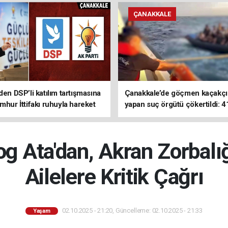
ÇANAKKALE
den DSP’li katılım tartışmasına
Çanakkale’de göçmen kaçakçıl
mhur İttifakı ruhuyla hareket
yapan suç örgütü çökertildi: 4
z
tutuklama
log Ata'dan, Akran Zorbalı
Ailelere Kritik Çağrı
02.10.2025 - 21:20, Güncelleme: 02.10.2025 - 21:33
Yaşam