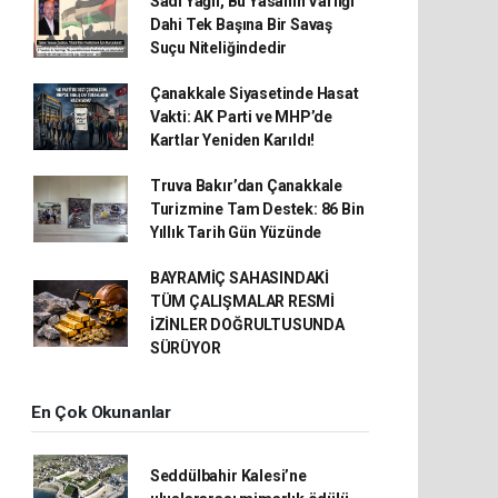
Sadi Yağlı, Bu Yasanın Varlığı
Dahi Tek Başına Bir Savaş
Suçu Niteliğindedir
Çanakkale Siyasetinde Hasat
Vakti: AK Parti ve MHP’de
Kartlar Yeniden Karıldı!
Truva Bakır’dan Çanakkale
Turizmine Tam Destek: 86 Bin
Yıllık Tarih Gün Yüzünde
BAYRAMİÇ SAHASINDAKİ
TÜM ÇALIŞMALAR RESMİ
İZİNLER DOĞRULTUSUNDA
SÜRÜYOR
En Çok Okunanlar
Seddülbahir Kalesi’ne