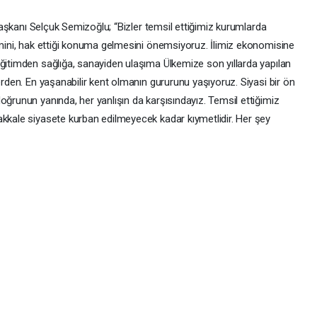
u Başkanı Selçuk Semizoğlu; “Bizler temsil ettiğimiz kurumlarda
şimini, hak ettiği konuma gelmesini önemsiyoruz. İlimiz ekonomisine
Eğitimden sağlığa, sanayiden ulaşıma Ülkemize son yıllarda yapılan
erden. En yaşanabilir kent olmanın gururunu yaşıyoruz. Siyasi bir ön
oğrunun yanında, her yanlışın da karşısındayız. Temsil ettiğimiz
akkale siyasete kurban edilmeyecek kadar kıymetlidir. Her şey
.