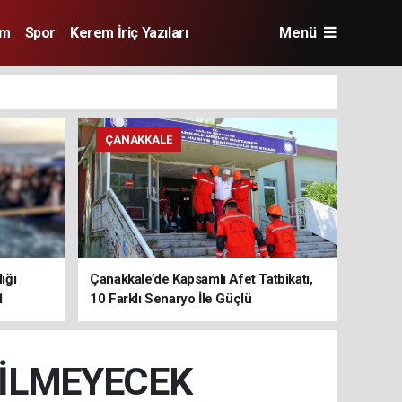
im
Spor
Kerem İriç Yazıları
Menü
ÇANAKKALE
ığı
Çanakkale’de Kapsamlı Afet Tatbikatı,
1
10 Farklı Senaryo İle Güçlü
Koordinasyon
DİLMEYECEK