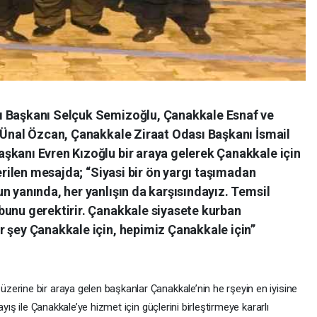
ı Başkanı Selçuk Semizoğlu, Çanakkale Esnaf ve
ı Ünal Özcan, Çanakkale Ziraat Odası Başkanı İsmail
şkanı Evren Kızoğlu bir araya gelerek Çanakkale için
Verilen mesajda; “Siyasi bir ön yargı taşımadan
n yanında, her yanlışın da karşısındayız. Temsil
bunu gerektirir. Çanakkale siyasete kurban
r şey Çanakkale için, hepimiz Çanakkale için”
erine bir araya gelen başkanlar Çanakkale’nin he rşeyin en iyisine
ayış ile Çanakkale’ye hizmet için güçlerini birleştirmeye kararlı