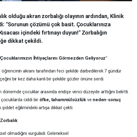
lık olduğu akran zorbalığı olayının ardından, Klinik
ndi: "Sorunun çözümü çok basit. Çocuklarınıza
ısacası içindeki fırtınayı duyun!" Zorbalığın
e dikkat çekildi.
"Çocuklarımızın İhtiyaçlarını Görmezden Geliyoruz"
r öğrencinin akranı tarafından feci şekilde darbedilerek 7 gündür
eğini bir kez daha kanlı bir şekilde gözler önüne serdi.
on dönemde çocuklar arasında endişe verici düzeyde arttığını belirtti.
çocuklarda ciddi bir
öfke, tahammülsüzlük
ve
neden-sonuç
 şiddet eğilimindeki artışa dikkat çekti.
 Zorbalık
ksel olmadığını vurguladı. Geleneksel