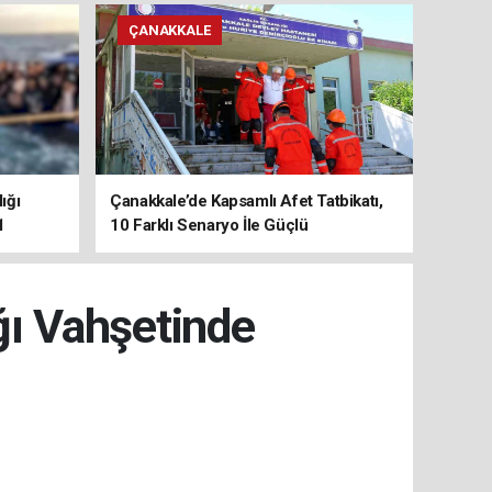
ÇANAKKALE
ığı
Çanakkale’de Kapsamlı Afet Tatbikatı,
1
10 Farklı Senaryo İle Güçlü
Koordinasyon
ğı Vahşetinde