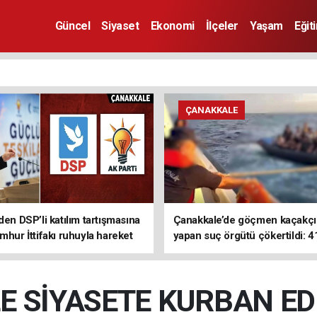
Güncel
Siyaset
Ekonomi
İlçeler
Yaşam
Eğit
ÇANAKKALE
den DSP’li katılım tartışmasına
Çanakkale’de göçmen kaçakçıl
mhur İttifakı ruhuyla hareket
yapan suç örgütü çökertildi: 4
z
tutuklama
 SİYASETE KURBAN E