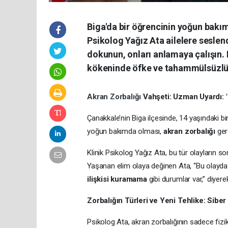
Biga'da bir öğrencinin yoğun bakım
Psikolog Yağız Ata ailelere sesle
dokunun, onları anlamaya çalışın. K
kökeninde öfke ve tahammülsüzlüğ
Akran Zorbalığı
Vahşeti: Uzman Uyardı: 
Çanakkale’nin Biga ilçesinde, 14 yaşındaki bi
yoğun bakımda olması,
akran zorbalığı
gerç
Klinik Psikolog Yağız Ata, bu tür olayların s
Yaşanan elim olaya değinen Ata, “Bu olayda 
ilişkisi kuramama
gibi durumlar var,” diyerek
Zorbalığın Türleri ve Yeni Tehlike: Siber
Psikolog Ata, akran zorbalığının sadece fizi