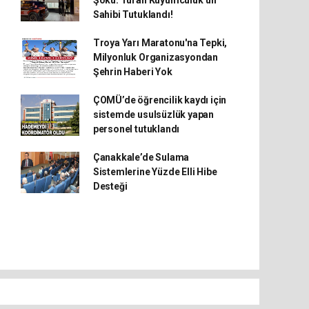
Şoku: Turan Kuyumculuk’un
Sahibi Tutuklandı!
Troya Yarı Maratonu'na Tepki,
Milyonluk Organizasyondan
Şehrin Haberi Yok
ÇOMÜ’de öğrencilik kaydı için
sistemde usulsüzlük yapan
personel tutuklandı
Çanakkale’de Sulama
Sistemlerine Yüzde Elli Hibe
Desteği