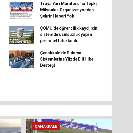
Troya Yarı Maratonu'na Tepki,
Milyonluk Organizasyondan
Şehrin Haberi Yok
ÇOMÜ’de öğrencilik kaydı için
sistemde usulsüzlük yapan
personel tutuklandı
Çanakkale’de Sulama
Sistemlerine Yüzde Elli Hibe
Desteği
ÇANAKKALE