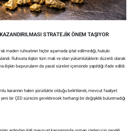
 KAZANDIRILMASI STRATEJİK ÖNEM TAŞIYOR
aralı maden ruhsatının hiçbir aşamada iptal edilmediği, hukuki
ulandı. Ruhsata ilişkin tüm mali ve idari yükümlülüklerin düzenli olarak
a ilişkin başvuruların da yasal süreleri içerisinde yapıldığı ifade edildi.
mlu kararının halen yürürlükte olduğu belirtilerek, mevcut faaliyet
yeni bir ÇED sürecini gerektirecek herhangi bir değişiklik bulunmadığı
nin ardından ilgili mevzuat kapsamında orman izinleri için gerekli