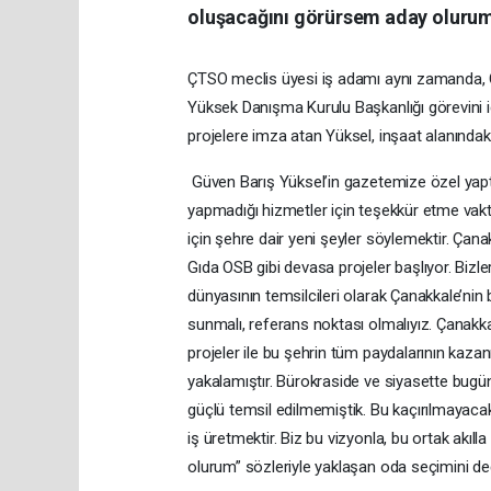
oluşacağını görürsem aday olurum
ÇTSO meclis üyesi iş adamı aynı zamanda, Ça
Yüksek Danışma Kurulu Başkanlığı görevini ic
projelere imza atan Yüksel, inşaat alanındaki
Güven Barış Yüksel’in gazetemize özel yaptı
yapmadığı hizmetler için teşekkür etme vakti 
için şehre dair yeni şeyler söylemektir. Çana
Gıda OSB gibi devasa projeler başlıyor. Bizl
dünyasının temsilcileri olarak Çanakkale’ni
sunmalı, referans noktası olmalıyız. Çanakkal
projeler ile bu şehrin tüm paydalarının kaz
yakalamıştır. Bürokraside ve siyasette bug
güçlü temsil edilmemiştik. Bu kaçırılmayacak b
iş üretmektir. Biz bu vizyonla, bu ortak akıl
olurum” sözleriyle yaklaşan oda seçimini de