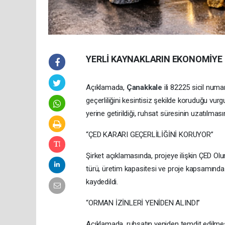
YERLİ KAYNAKLARIN EKONOMİYE
Açıklamada,
Çanakkale
ili 82225 sicil num
geçerliliğini kesintisiz şekilde koruduğu vurg
yerine getirildiği, ruhsat süresinin uzatılmasın
“ÇED KARARI GEÇERLİLİĞİNİ KORUYOR”
Şirket açıklamasında, projeye ilişkin ÇED Olu
türü, üretim kapasitesi ve proje kapsamında 
kaydedildi.
“ORMAN İZİNLERİ YENİDEN ALINDI”
Açıklamada, ruhsatın yeniden temdit edilmesi