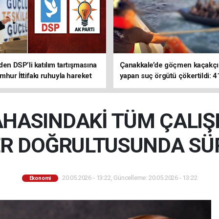
den DSP’li katılım tartışmasına
Çanakkale’de göçmen kaçakçıl
mhur İttifakı ruhuyla hareket
yapan suç örgütü çökertildi: 4
z
tutuklama
HASINDAKİ TÜM ÇALI
ER DOĞRULTUSUNDA S
20.05.2026 - 13:22, Güncelleme: 20.05.2026 - 13:22
Ekonomi