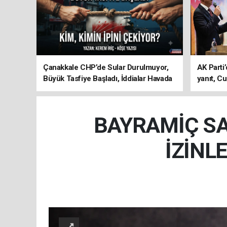
Çanakkale CHP’de Sular Durulmuyor,
AK Parti’
Büyük Tasfiye Başladı, İddialar Havada
yanıt, Cu
Uçuşuyor
ediyoru
BAYRAMİÇ SA
İZİNL