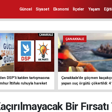
Güncel
Siyaset
Ekonomi
İlçeler
Yaşam
Eğit
ÇANAKKALE
den DSP’li katılım tartışmasına
Çanakkale’de göçmen kaçakçıl
mhur İttifakı ruhuyla hareket
yapan suç örgütü çökertildi: 4
z
tutuklama
çırılmayacak Bir Fırsatı