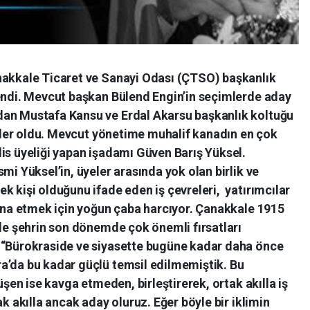
nakkale Ticaret ve Sanayi Odası (ÇTSO) başkanlık
lendi. Mevcut başkan Bülend Engin’in seçimlerde aday
dan Mustafa Kansu ve Erdal Akarsu başkanlık koltuğu
simler oldu. Mevcut yönetime muhalif kanadın en çok
is üyeliği yapan işadamı Güven Barış Yüksel.
mi Yüksel’in, üyeler arasında yok olan birlik ve
k kişi olduğunu ifade eden iş çevreleri, yatırımcılar
ikna etmek için yoğun çaba harcıyor. Çanakkale 1915
rle şehrin son dönemde çok önemli fırsatları
 “Bürokraside ve siyasette bugüne kadar daha önce
a’da bu kadar güçlü temsil edilmemiştik. Bu
düşen ise kavga etmeden, birleştirerek, ortak akılla iş
ak akılla ancak aday oluruz. Eğer böyle bir iklimin