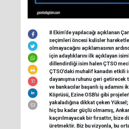
8 Ekim’de yapılacağı açıklanan Ça
seçimleri öncesi kulisler hareket
olmayacağını açıklamasının ardın
için adaylıklarını ilk açıklayan i
dillendirdiği isim halen ÇTSO mecl
ÇTSO’daki muhalif kanadın etkili is
dayanışma ruhunu geri getirecek te
ve bankacılar başarılı iş adamını 
Köprüsü, Ezine OSB’si gibi projele
yakaladığına dikkat çeken Yüksel;
hiç bu kadar güçlü olmamış, Ankar
kaçırılmayacak bir fırsattır, bize 
üretmektir. Biz bu vizyonla, bu ort