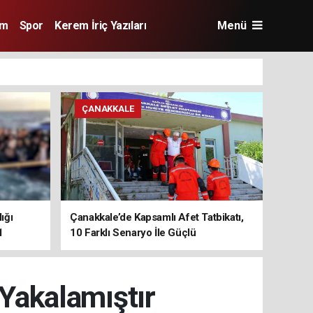
im
Spor
Kerem İriç Yazıları
Menü
ÇANAKKALE
ığı
Çanakkale’de Kapsamlı Afet Tatbikatı,
1
10 Farklı Senaryo İle Güçlü
Koordinasyon
 Yakalamıştır