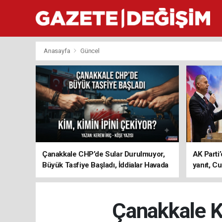
Anasayfa
Güncel
Çanakkale CHP’de Sular Durulmuyor,
AK Parti’
Büyük Tasfiye Başladı, İddialar Havada
yanıt, Cu
Uçuşuyor
ediyoru
Çanakkale Ka