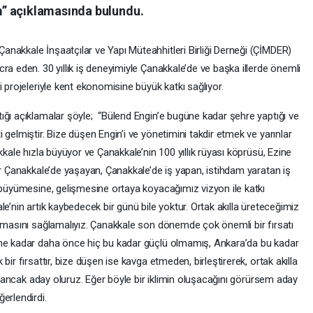
” açıklamasında bulundu.
nakkale İnşaatçılar ve Yapı Müteahhitleri Birliği Derneği (ÇİMDER)
ra eden. 30 yıllık iş deneyimiyle Çanakkale’de ve başka illerde önemli
 projeleriyle kent ekonomisine büyük katkı sağlıyor.
ğı açıklamalar şöyle; “Bülend Engin’e bugüne kadar şehre yaptığı ve
gelmiştir. Bize düşen Engin’i ve yönetimini takdir etmek ve yarınlar
kkale hızla büyüyor ve Çanakkale’nin 100 yıllık rüyası köprüsü, Ezine
er Çanakkale’de yaşayan, Çanakkale’de iş yapan, istihdam yaratan iş
n büyümesine, gelişmesine ortaya koyacağımız vizyon ile katkı
e’nin artık kaybedecek bir günü bile yoktur. Ortak akılla üreteceğimiz
anmasını sağlamalıyız. Çanakkale son dönemde çok önemli bir fırsatı
üne kadar daha önce hiç bu kadar güçlü olmamış, Ankara’da bu kadar
ir fırsattır, bize düşen ise kavga etmeden, birleştirerek, ortak akılla
la ancak aday oluruz. Eğer böyle bir iklimin oluşacağını görürsem aday
ğerlendirdi.