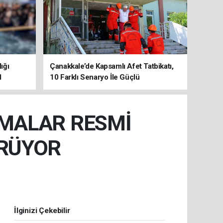
ığı
Çanakkale’de Kapsamlı Afet Tatbikatı,
1
10 Farklı Senaryo İle Güçlü
Koordinasyon
ŞMALAR RESMİ
ÜRÜYOR
İlginizi Çekebilir