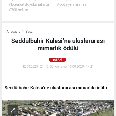
#Eceabat Büyükanafarta
#doğa yenilenmesi
#700 hektar
Anasayfa
Yaşam
Seddülbahir Kalesi’ne uluslararası
mimarlık ödülü
YAŞAM
12.09.2025 - 21:40, Güncelleme: 15.09.2025 - 14:21
Seddülbahir Kalesi’ne uluslararası mimarlık ödülü