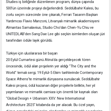
Studies iş birliğinde düzenlenen program, dünya çapında
500’ün üzerinde projeyi değerlendirdi. Seddülbahir Kalesi, bu
zorlu seçim sürecinde öne çıkarak, Ferrari Tasarım Başkan
Yardımcısı Flavio Manzoni, Litvanyalı mimarlık akademisyeni
Almantas Samalaviius, Studio Cho’dan Chen-Yu Chiu ve
UNITEDLAB’den Sang Dae Lee gibi seçkin isimlerden oluşan jüri
tarafından ödüle layık görüldü.
Türkiye için uluslararası bir başarı
20 Eylül Cumartesi günü Atina’da gerçekleşecek tören
öncesinde, ödül alan projelerin yer aldığı "The City and the
World" temalı sergi, 19 Eylül-5 Ekim tarihlerinde Contemporary
Space Athens’te mimarlık dünyasına sunulacak. Seddülbahir
Kalesi projesi, ödül kazanan diğer projelerle birlikte, her yıl
yayımlanan ve mimarlık camiası için önemli bir kaynak olan
"Global Design + Urbanism XXV: New International
Architecture 2025" kitabında da yer alacak. Bu özel yayın,