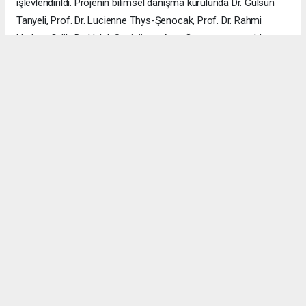
işlevlendirildi. Projenin bilimsel danışma kurulunda Dr. Gülsün
Tanyeli, Prof. Dr. Lucienne Thys-Şenocak, Prof. Dr. Rahmi
Nurhan Çelik, Dr. Haluk Sesigür ve Arzu Özsavaşcı yer aldı.
Mimari projeyi ise Yusuf Burak Dolu (KOOP Mimarlık) ve Arzu
Özsavaşcı (AOMTD) üstlendi. Uygulama, ABMA Restorasyon
tarafından gerçekleştirildi.
ÇANAKKALE HABERİ
haber paketi
haber scripti
haber yazılımı
Tüm hakları saklı tutulmaktadır.Copyright 2026©
Haber Yazılımı:
Web Aksiyon ®