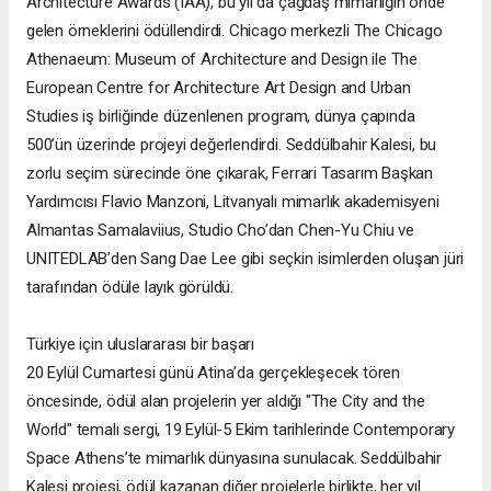
Architecture Awards (IAA), bu yıl da çağdaş mimarlığın önde
gelen örneklerini ödüllendirdi. Chicago merkezli The Chicago
Athenaeum: Museum of Architecture and Design ile The
European Centre for Architecture Art Design and Urban
Studies iş birliğinde düzenlenen program, dünya çapında
500’ün üzerinde projeyi değerlendirdi. Seddülbahir Kalesi, bu
zorlu seçim sürecinde öne çıkarak, Ferrari Tasarım Başkan
Yardımcısı Flavio Manzoni, Litvanyalı mimarlık akademisyeni
Almantas Samalaviius, Studio Cho’dan Chen-Yu Chiu ve
UNITEDLAB’den Sang Dae Lee gibi seçkin isimlerden oluşan jüri
tarafından ödüle layık görüldü.
Türkiye için uluslararası bir başarı
20 Eylül Cumartesi günü Atina’da gerçekleşecek tören
öncesinde, ödül alan projelerin yer aldığı "The City and the
World" temalı sergi, 19 Eylül-5 Ekim tarihlerinde Contemporary
Space Athens’te mimarlık dünyasına sunulacak. Seddülbahir
Kalesi projesi, ödül kazanan diğer projelerle birlikte, her yıl