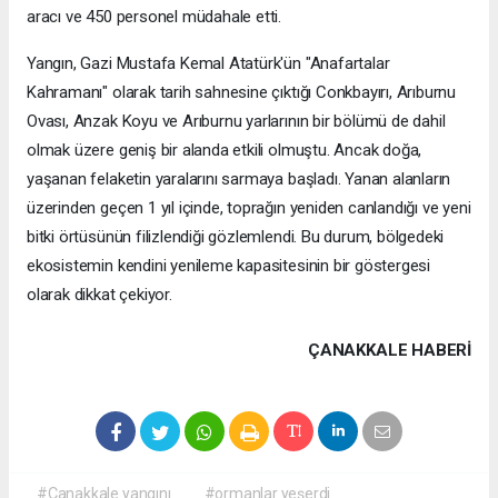
aracı ve 450 personel müdahale etti.
Yangın, Gazi Mustafa Kemal Atatürk'ün "Anafartalar
Kahramanı" olarak tarih sahnesine çıktığı Conkbayırı, Arıburnu
Ovası, Anzak Koyu ve Arıburnu yarlarının bir bölümü de dahil
olmak üzere geniş bir alanda etkili olmuştu. Ancak doğa,
yaşanan felaketin yaralarını sarmaya başladı. Yanan alanların
üzerinden geçen 1 yıl içinde, toprağın yeniden canlandığı ve yeni
bitki örtüsünün filizlendiği gözlemlendi. Bu durum, bölgedeki
ekosistemin kendini yenileme kapasitesinin bir göstergesi
olarak dikkat çekiyor.
ÇANAKKALE HABERİ
#Çanakkale yangını
#ormanlar yeşerdi