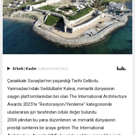
Erkek
|
Kadın
(Haberi Sesli Oku)
Çanakkale Savaşları’nın yaşandığı Tarihi Gelibolu
Yarımadası’ndaki Seddülbahir Kalesi, mimarlık dünyasının
saygın platformlarından biri olan The International Architecture
Awards 2025’te "Restorasyon/Yenileme" kategorisinde
uluslararası jüri tarafından ödüle değer bulundu.
2004 yılından bu yana düzenlenen ve mimarlık dünyasının
prestijli isimlerini bir araya getiren The International