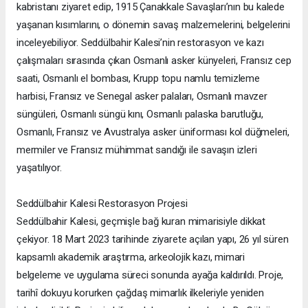
kabristanı ziyaret edip, 1915 Çanakkale Savaşları’nın bu kalede
yaşanan kısımlarını, o dönemin savaş malzemelerini, belgelerini
inceleyebiliyor. Seddülbahir Kalesi’nin restorasyon ve kazı
çalışmaları sırasında çıkan Osmanlı asker künyeleri, Fransız cep
saati, Osmanlı el bombası, Krupp topu namlu temizleme
harbisi, Fransız ve Senegal asker palaları, Osmanlı mavzer
süngüleri, Osmanlı süngü kını, Osmanlı palaska barutluğu,
Osmanlı, Fransız ve Avustralya asker üniforması kol düğmeleri,
mermiler ve Fransız mühimmat sandığı ile savaşın izleri
yaşatılıyor.
Seddülbahir Kalesi Restorasyon Projesi
Seddülbahir Kalesi, geçmişle bağ kuran mimarisiyle dikkat
çekiyor. 18 Mart 2023 tarihinde ziyarete açılan yapı, 26 yıl süren
kapsamlı akademik araştırma, arkeolojik kazı, mimari
belgeleme ve uygulama süreci sonunda ayağa kaldırıldı. Proje,
tarihî dokuyu korurken çağdaş mimarlık ilkeleriyle yeniden