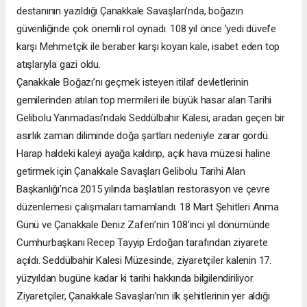
destanının yazıldığı Çanakkale Savaşları’nda, boğazın
güvenliğinde çok önemli rol oynadı. 108 yıl önce ’yedi düvel’e
karşı Mehmetçik ile beraber karşı koyan kale, isabet eden top
atışlarıyla gazi oldu.
Çanakkale Boğazı’nı geçmek isteyen itilaf devletlerinin
gemilerinden atılan top mermileri ile büyük hasar alan Tarihi
Gelibolu Yarımadası’ndaki Seddülbahir Kalesi, aradan geçen bir
asırlık zaman diliminde doğa şartları nedeniyle zarar gördü.
Harap haldeki kaleyi ayağa kaldırıp, açık hava müzesi haline
getirmek için Çanakkale Savaşları Gelibolu Tarihi Alan
Başkanlığı’nca 2015 yılında başlatılan restorasyon ve çevre
düzenlemesi çalışmaları tamamlandı. 18 Mart Şehitleri Anma
Günü ve Çanakkale Deniz Zaferi’nin 108’inci yıl dönümünde
Cumhurbaşkanı Recep Tayyip Erdoğan tarafından ziyarete
açıldı. Seddülbahir Kalesi Müzesinde, ziyaretçiler kalenin 17.
yüzyıldan bugüne kadar ki tarihi hakkında bilgilendiriliyor.
Ziyaretçiler, Çanakkale Savaşları’nın ilk şehitlerinin yer aldığı