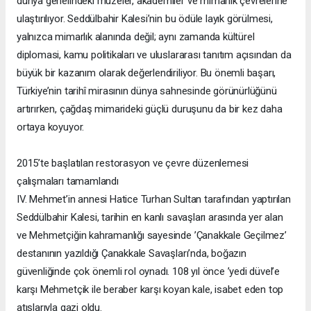
dünya genelindeki müzeler, akademiler ve mimarlık çevrelerine
ulaştırılıyor. Seddülbahir Kalesi’nin bu ödüle layık görülmesi,
yalnızca mimarlık alanında değil; aynı zamanda kültürel
diplomasi, kamu politikaları ve uluslararası tanıtım açısından da
büyük bir kazanım olarak değerlendiriliyor. Bu önemli başarı,
Türkiye’nin tarihî mirasının dünya sahnesinde görünürlüğünü
artırırken, çağdaş mimarideki güçlü duruşunu da bir kez daha
ortaya koyuyor.
2015’te başlatılan restorasyon ve çevre düzenlemesi
çalışmaları tamamlandı
IV. Mehmet’in annesi Hatice Turhan Sultan tarafından yaptırılan
Seddülbahir Kalesi, tarihin en kanlı savaşları arasında yer alan
ve Mehmetçiğin kahramanlığı sayesinde ’Çanakkale Geçilmez’
destanının yazıldığı Çanakkale Savaşları’nda, boğazın
güvenliğinde çok önemli rol oynadı. 108 yıl önce ’yedi düvel’e
karşı Mehmetçik ile beraber karşı koyan kale, isabet eden top
atışlarıyla gazi oldu.