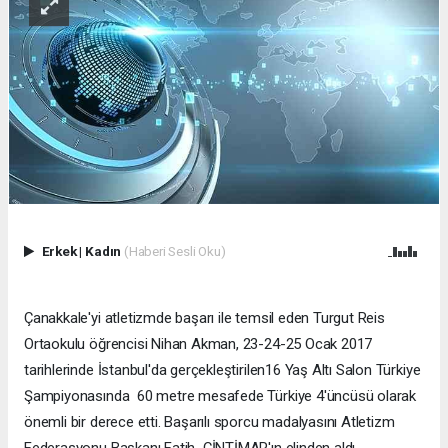
Erkek
|
Kadın
(Haberi Sesli Oku)
Çanakkale'yi atletizmde başarı ile temsil eden Turgut Reis
Ortaokulu öğrencisi Nihan Akman, 23-24-25 Ocak 2017
tarihlerinde İstanbul'da gerçekleştirilen16 Yaş Altı Salon Türkiye
Şampiyonasında 60 metre mesafede Türkiye 4'üncüsü olarak
önemli bir derece etti. Başarılı sporcu madalyasını Atletizm
Federasyonu Başkanı Fatih ÇİNTİMAR'ın elinden aldı.