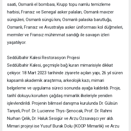
saati, Osmanlı el bombası, Krupp topu namlu temizleme
harbisi, Fransız ve Senegal asker palaları, Osmanlı mavzer
süngüleri, Osmanlı süngü kını, Osmanlı palaska barutluğu,
Osmanlı, Fransız ve Avustralya asker üniforması kol düğmeleri,
mermiler ve Fransız mühimmat sandığı ile savaşın izleri
yaşatılıyor.
Seddülbahir Kalesi Restorasyon Projesi
Seddülbahir Kalesi, geçmişle bağ kuran mimarisiyle dikkat
çekiyor. 18 Mart 2023 tarihinde ziyarete açılan yapı, 26 yıl süren
kapsamlı akademik araştırma, arkeolojik kazı, mimari
belgeleme ve uygulama süreci sonunda ayağa kaldırıldı. Proje,
tarihî dokuyu korurken çağdaş mimarlık ilkeleriyle yeniden
işlevlendirildi. Projenin bilimsel danışma kurulunda Dr. Gülsün
Tanyeli, Prof. Dr. Lucienne Thys-Şenocak, Prof. Dr. Rahmi
Nurhan Çelik, Dr. Haluk Sesigür ve Arzu Özsavaşcı yer aldı.
Mimari projeyi ise Yusuf Burak Dolu (KOOP Mimarlık) ve Arzu