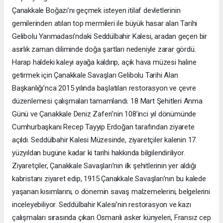
Çanakkale Boğazı’nı geçmek isteyen itilaf devletlerinin
gemilerinden atılan top mermileri ile büyük hasar alan Tarihi
Gelibolu Yarımadası’ndaki Seddülbahir Kalesi, aradan geçen bir
asırlık zaman diliminde doğa şartları nedeniyle zarar gördü.
Harap haldeki kaleyi ayağa kaldırıp, açık hava müzesi haline
getirmek için Çanakkale Savaşları Gelibolu Tarihi Alan
Başkanlığı’nca 2015 yılında başlatılan restorasyon ve çevre
düzenlemesi çalışmaları tamamlandı. 18 Mart Şehitleri Anma
Günü ve Çanakkale Deniz Zaferi’nin 108’inci yıl dönümünde
Cumhurbaşkanı Recep Tayyip Erdoğan tarafından ziyarete
açıldı. Seddülbahir Kalesi Müzesinde, ziyaretçiler kalenin 17.
yüzyıldan bugüne kadar ki tarihi hakkında bilgilendiriliyor.
Ziyaretçiler, Çanakkale Savaşları’nın ilk şehitlerinin yer aldığı
kabristanı ziyaret edip, 1915 Çanakkale Savaşları’nın bu kalede
yaşanan kısımlarını, o dönemin savaş malzemelerini, belgelerini
inceleyebiliyor. Seddülbahir Kalesi’nin restorasyon ve kazı
çalışmaları sırasında çıkan Osmanlı asker künyeleri, Fransız cep