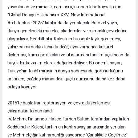
yayımlanan ve mimarlık camiası için önemli bir kaynak olan
"Global Design + Urbanism XXV: New International
Architecture 2025" kitabında da yer alacak. Bu özel yayın,
dünya genelindeki müzeler, akademiler ve mimarlık çevrelerine
ulaştırılıyor. Seddülbahir Kalesi’nin bu ödüle layık görülmesi,
yalnızca mimarlık alanında değil; aynı zamanda kültürel
diplomasi, kamu politikaları ve uluslararası tanıtım açısından da
büyük bir kazanım olarak değerlendiriliyor. Bu önemli başarı,
Türkiye’nin tarihî mirasının dünya sahnesinde görünürlüğünü
artırırken, çağdaş mimarideki güçlü duruşunu da bir kez daha
ortaya koyuyor.
2015’te başlatılan restorasyon ve çevre düzenlemesi
çalışmaları tamamlandı
IV. Mehmet’in annesi Hatice Turhan Sultan tarafından yaptırılan
Seddülbahir Kalesi, tarihin en kanlı savaşları arasında yer alan
ve Mehmetçiğin kahramanlığı sayesinde ’Çanakkale Geçilmez’