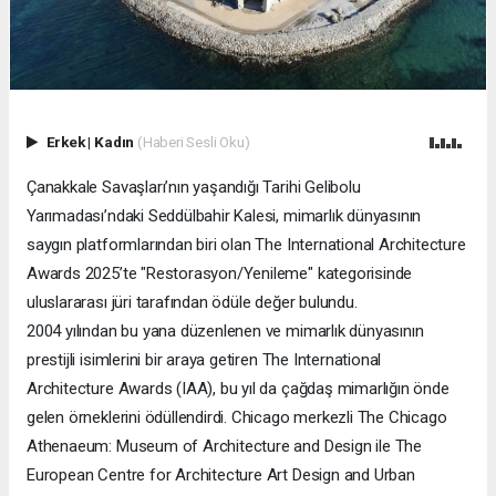
Erkek
|
Kadın
(Haberi Sesli Oku)
Çanakkale Savaşları’nın yaşandığı Tarihi Gelibolu
Yarımadası’ndaki Seddülbahir Kalesi, mimarlık dünyasının
saygın platformlarından biri olan The International Architecture
Awards 2025’te "Restorasyon/Yenileme" kategorisinde
uluslararası jüri tarafından ödüle değer bulundu.
2004 yılından bu yana düzenlenen ve mimarlık dünyasının
prestijli isimlerini bir araya getiren The International
Architecture Awards (IAA), bu yıl da çağdaş mimarlığın önde
gelen örneklerini ödüllendirdi. Chicago merkezli The Chicago
Athenaeum: Museum of Architecture and Design ile The
European Centre for Architecture Art Design and Urban