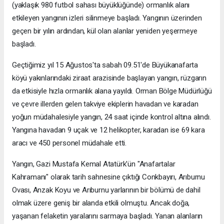
(yaklaşık 980 futbol sahası büyüklüğünde) ormanlık alanı
etkileyen yangının izleri silinmeye başladı. Yangının üzerinden
geçen bir yılın ardından, kül olan alanlar yeniden yeşermeye
başladı.
Geçtiğimiz yıl 15 Ağustos'ta sabah 09.51'de Büyükanafarta
köyü yakınlarındaki ziraat arazisinde başlayan yangın, rüzgarın
da etkisiyle hızla ormanlık alana yayıldı. Orman Bölge Müdürlüğü
ve çevre illerden gelen takviye ekiplerin havadan ve karadan
yoğun müdahalesiyle yangın, 24 saat içinde kontrol altına alındı.
Yangına havadan 9 uçak ve 12 helikopter, karadan ise 69 kara
aracı ve 450 personel müdahale etti.
Yangın, Gazi Mustafa Kemal Atatürk'ün "Anafartalar
Kahramanı" olarak tarih sahnesine çıktığı Conkbayırı, Arıburnu
Ovası, Anzak Koyu ve Arıburnu yarlarının bir bölümü de dahil
olmak üzere geniş bir alanda etkili olmuştu. Ancak doğa,
yaşanan felaketin yaralarını sarmaya başladı. Yanan alanların