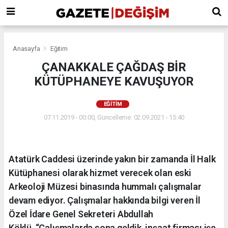
Anasayfa
Eğitim
ÇANAKKALE ÇAĞDAŞ BİR
KÜTÜPHANEYE KAVUŞUYOR
EĞITIM
07.11.2019 - 00:00, Güncelleme: 02.09.2021 - 15:40
Atatürk Caddesi üzerinde yakın bir zamanda İl Halk
Kütüphanesi olarak hizmet verecek olan eski
Arkeoloji Müzesi binasında hummalı çalışmalar
devam ediyor. Çalışmalar hakkında bilgi veren İl
Özel İdare Genel Sekreteri Abdullah
Köklü, “Çalışmalarda sona geldik, inşaat firması işe