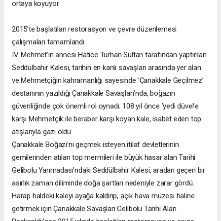
ortaya koyuyor.
2015’te başlatılan restorasyon ve çevre düzenlemesi
çalışmaları tamamlandı
IV. Mehmet’in annesi Hatice Turhan Sultan tarafından yaptırılan
Seddülbahir Kalesi, tarihin en kanlı savaşları arasında yer alan
ve Mehmetçiğin kahramanlığı sayesinde ’Çanakkale Geçilmez’
destanının yazıldığı Çanakkale Savaşları’nda, boğazın
güvenliğinde çok önemli rol oynadı. 108 yıl önce ’yedi düvel’e
karşı Mehmetçik ile beraber karşı koyan kale, isabet eden top
atışlarıyla gazi oldu.
Çanakkale Boğazı’nı geçmek isteyen itilaf devletlerinin
gemilerinden atılan top mermileri ile büyük hasar alan Tarihi
Gelibolu Yarımadası’ndaki Seddülbahir Kalesi, aradan geçen bir
asırlık zaman diliminde doğa şartları nedeniyle zarar gördü.
Harap haldeki kaleyi ayağa kaldırıp, açık hava müzesi haline
getirmek için Çanakkale Savaşları Gelibolu Tarihi Alan