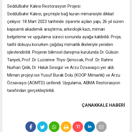
Seddülbahir Kalesi Restorasyon Projesi
Seddülbahir Kalesi, geçmişle bağ kuran mimarisiyle dikkat
çekiyor. 18 Mart 2023 tarihinde ziyarete açılan yapı, 26 yıl süren
kapsamlı akademik araştırma, arkeolojik kazı, mimari
belgeleme ve uygulama süreci sonunda ayağa kaldırıldı. Proje,
tarihî dokuyu korurken çağdaş mimarlık ilkeleriyle yeniden
işlevlendirildi. Projenin bilimsel danışma kurulunda Dr. Gülsün
Tanyeli, Prof. Dr. Lucienne Thys-Şenocak, Prof. Dr. Rahmi
Nurhan Çelik, Dr. Haluk Sesigür ve Arzu Özsavaşcı yer aldı.
Mimari projeyi ise Yusuf Burak Dolu (KOOP Mimarlık) ve Arzu
Özsavaşcı (AOMTD) üstlendi. Uygulama, ABMA Restorasyon
tarafından gerçekleştirildi.
ÇANAKKALE HABERİ