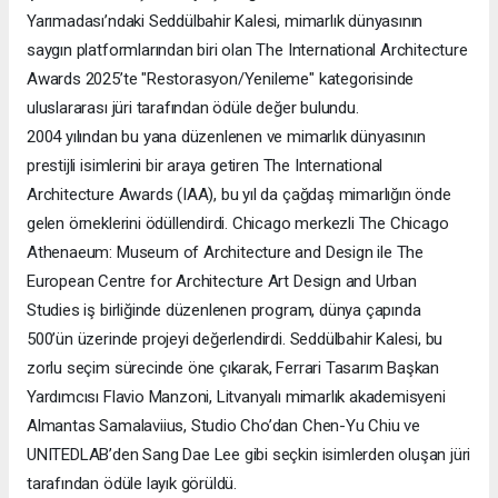
Yarımadası’ndaki Seddülbahir Kalesi, mimarlık dünyasının
saygın platformlarından biri olan The International Architecture
Awards 2025’te "Restorasyon/Yenileme" kategorisinde
uluslararası jüri tarafından ödüle değer bulundu.
2004 yılından bu yana düzenlenen ve mimarlık dünyasının
prestijli isimlerini bir araya getiren The International
Architecture Awards (IAA), bu yıl da çağdaş mimarlığın önde
gelen örneklerini ödüllendirdi. Chicago merkezli The Chicago
Athenaeum: Museum of Architecture and Design ile The
European Centre for Architecture Art Design and Urban
Studies iş birliğinde düzenlenen program, dünya çapında
500’ün üzerinde projeyi değerlendirdi. Seddülbahir Kalesi, bu
zorlu seçim sürecinde öne çıkarak, Ferrari Tasarım Başkan
Yardımcısı Flavio Manzoni, Litvanyalı mimarlık akademisyeni
Almantas Samalaviius, Studio Cho’dan Chen-Yu Chiu ve
UNITEDLAB’den Sang Dae Lee gibi seçkin isimlerden oluşan jüri
tarafından ödüle layık görüldü.