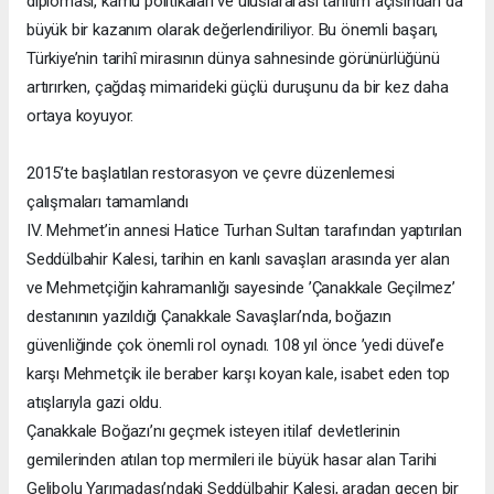
diplomasi, kamu politikaları ve uluslararası tanıtım açısından da
büyük bir kazanım olarak değerlendiriliyor. Bu önemli başarı,
Türkiye’nin tarihî mirasının dünya sahnesinde görünürlüğünü
artırırken, çağdaş mimarideki güçlü duruşunu da bir kez daha
ortaya koyuyor.
2015’te başlatılan restorasyon ve çevre düzenlemesi
çalışmaları tamamlandı
IV. Mehmet’in annesi Hatice Turhan Sultan tarafından yaptırılan
Seddülbahir Kalesi, tarihin en kanlı savaşları arasında yer alan
ve Mehmetçiğin kahramanlığı sayesinde ’Çanakkale Geçilmez’
destanının yazıldığı Çanakkale Savaşları’nda, boğazın
güvenliğinde çok önemli rol oynadı. 108 yıl önce ’yedi düvel’e
karşı Mehmetçik ile beraber karşı koyan kale, isabet eden top
atışlarıyla gazi oldu.
Çanakkale Boğazı’nı geçmek isteyen itilaf devletlerinin
gemilerinden atılan top mermileri ile büyük hasar alan Tarihi
Gelibolu Yarımadası’ndaki Seddülbahir Kalesi, aradan geçen bir