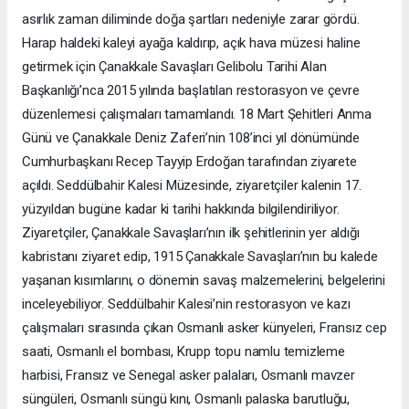
asırlık zaman diliminde doğa şartları nedeniyle zarar gördü.
Harap haldeki kaleyi ayağa kaldırıp, açık hava müzesi haline
getirmek için Çanakkale Savaşları Gelibolu Tarihi Alan
Başkanlığı’nca 2015 yılında başlatılan restorasyon ve çevre
düzenlemesi çalışmaları tamamlandı. 18 Mart Şehitleri Anma
Günü ve Çanakkale Deniz Zaferi’nin 108’inci yıl dönümünde
Cumhurbaşkanı Recep Tayyip Erdoğan tarafından ziyarete
açıldı. Seddülbahir Kalesi Müzesinde, ziyaretçiler kalenin 17.
yüzyıldan bugüne kadar ki tarihi hakkında bilgilendiriliyor.
Ziyaretçiler, Çanakkale Savaşları’nın ilk şehitlerinin yer aldığı
kabristanı ziyaret edip, 1915 Çanakkale Savaşları’nın bu kalede
yaşanan kısımlarını, o dönemin savaş malzemelerini, belgelerini
inceleyebiliyor. Seddülbahir Kalesi’nin restorasyon ve kazı
çalışmaları sırasında çıkan Osmanlı asker künyeleri, Fransız cep
saati, Osmanlı el bombası, Krupp topu namlu temizleme
harbisi, Fransız ve Senegal asker palaları, Osmanlı mavzer
süngüleri, Osmanlı süngü kını, Osmanlı palaska barutluğu,