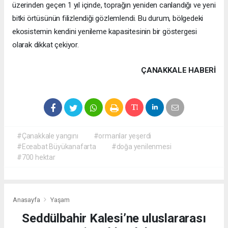
üzerinden geçen 1 yıl içinde, toprağın yeniden canlandığı ve yeni
bitki örtüsünün filizlendiği gözlemlendi. Bu durum, bölgedeki
ekosistemin kendini yenileme kapasitesinin bir göstergesi
olarak dikkat çekiyor.
ÇANAKKALE HABERİ
#Çanakkale yangını
#ormanlar yeşerdi
#Eceabat Büyükanafarta
#doğa yenilenmesi
#700 hektar
Anasayfa
Yaşam
Seddülbahir Kalesi’ne uluslararası