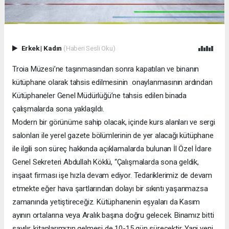
Erkek
|
Kadın
(Haberi Sesli Oku)
Troia Müzesi’ne taşınmasından sonra kapatılan ve binanın
kütüphane olarak tahsis edilmesinin onaylanmasının ardından
Kütüphaneler Genel Müdürlüğü’ne tahsis edilen binada
çalışmalarda sona yaklaşıldı.
Modern bir görünüme sahip olacak, içinde kurs alanları ve sergi
salonları ile yerel gazete bölümlerinin de yer alacağı kütüphane
ile ilgili son süreç hakkında açıklamalarda bulunan İl Özel İdare
Genel Sekreteri Abdullah Köklü, “Çalışmalarda sona geldik,
inşaat firması işe hızla devam ediyor. Tedariklerimiz de devam
etmekte eğer hava şartlarından dolayı bir sıkıntı yaşanmazsa
zamanında yetiştireceğiz. Kütüphanenin eşyaları da Kasım
ayının ortalarına veya Aralık başına doğru gelecek. Binamız bitti
sayılır, kitaplarımızın gelmesi de 10-15 gün sürecektir. Yani yeni