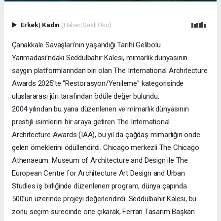
Erkek
|
Kadın
(Haberi Sesli Oku)
Çanakkale Savaşları’nın yaşandığı Tarihi Gelibolu
Yarımadası’ndaki Seddülbahir Kalesi, mimarlık dünyasının
saygın platformlarından biri olan The International Architecture
Awards 2025’te "Restorasyon/Yenileme" kategorisinde
uluslararası jüri tarafından ödüle değer bulundu.
2004 yılından bu yana düzenlenen ve mimarlık dünyasının
prestijli isimlerini bir araya getiren The International
Architecture Awards (IAA), bu yıl da çağdaş mimarlığın önde
gelen örneklerini ödüllendirdi. Chicago merkezli The Chicago
Athenaeum: Museum of Architecture and Design ile The
European Centre for Architecture Art Design and Urban
Studies iş birliğinde düzenlenen program, dünya çapında
500’ün üzerinde projeyi değerlendirdi. Seddülbahir Kalesi, bu
zorlu seçim sürecinde öne çıkarak, Ferrari Tasarım Başkan