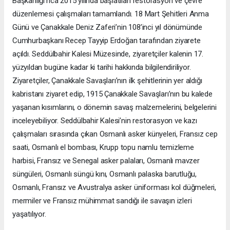
Başkanlığı’nca 2015 yılında başlatılan restorasyon ve çevre
düzenlemesi çalışmaları tamamlandı. 18 Mart Şehitleri Anma
Günü ve Çanakkale Deniz Zaferi’nin 108’inci yıl dönümünde
Cumhurbaşkanı Recep Tayyip Erdoğan tarafından ziyarete
açıldı. Seddülbahir Kalesi Müzesinde, ziyaretçiler kalenin 17.
yüzyıldan bugüne kadar ki tarihi hakkında bilgilendiriliyor.
Ziyaretçiler, Çanakkale Savaşları’nın ilk şehitlerinin yer aldığı
kabristanı ziyaret edip, 1915 Çanakkale Savaşları’nın bu kalede
yaşanan kısımlarını, o dönemin savaş malzemelerini, belgelerini
inceleyebiliyor. Seddülbahir Kalesi’nin restorasyon ve kazı
çalışmaları sırasında çıkan Osmanlı asker künyeleri, Fransız cep
saati, Osmanlı el bombası, Krupp topu namlu temizleme
harbisi, Fransız ve Senegal asker palaları, Osmanlı mavzer
süngüleri, Osmanlı süngü kını, Osmanlı palaska barutluğu,
Osmanlı, Fransız ve Avustralya asker üniforması kol düğmeleri,
mermiler ve Fransız mühimmat sandığı ile savaşın izleri
yaşatılıyor.