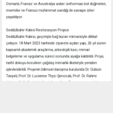
Osmanlı, Fransız ve Avustralya asker üniforması kol düğmeleri,
mermiler ve Fransız mühimmat sandığı ile savaşın izleri
yaşatılıyor.
Seddülbahir Kalesi Restorasyon Projesi
Seddülbahir Kalesi, geçmişle bağ kuran mimarisiyle dikkat
çekiyor. 18 Mart 2023 tarihinde ziyarete açılan yapı, 26 yıl süren
kapsamlı akademik araştırma, arkeolojik kazı, mimari
belgeleme ve uygulama süreci sonunda ayağa kaldırıldı. Proje,
tarihî dokuyu korurken çağdaş mimarlık ilkeleriyle yeniden
işlevlendirildi. Projenin bilimsel danışma kurulunda Dr. Gülsün
Tanyeli, Prof. Dr. Lucienne Thys-Şenocak, Prof. Dr. Rahmi
Nurhan Çelik, Dr. Haluk Sesigür ve Arzu Özsavaşcı yer aldı.
Mimari projeyi ise Yusuf Burak Dolu (KOOP Mimarlık) ve Arzu
Özsavaşcı (AOMTD) üstlendi. Uygulama, ABMA Restorasyon
tarafından gerçekleştirildi.