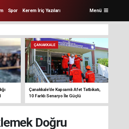
im
Spor
Kerem İriç Yazıları
Menü
ÇANAKKALE
ığı
Çanakkale’de Kapsamlı Afet Tatbikatı,
1
10 Farklı Senaryo İle Güçlü
Koordinasyon
klemek Doğru