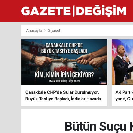
Anasayfa
Siyaset
Çanakkale CHP’de Sular Durulmuyor,
AK Parti’
Büyük Tasfiye Başladı, İddialar Havada
yanıt, Cu
Uçuşuyor
ediyoru
Bütün Suçu 