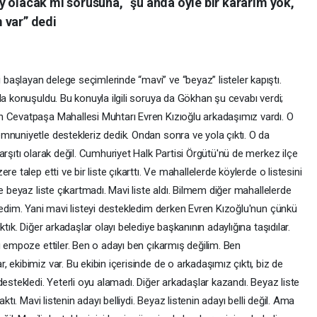
y olacak mı sorusuna, “şu anda öyle bir kararım yok,
 var” dedi
aşlayan delege seçimlerinde “mavi” ve “beyaz” listeler kapıştı.
da konuşuldu. Bu konuyla ilgili soruya da Gökhan şu cevabı verdi;
n Cevatpaşa Mahallesi Muhtarı Evren Kızıoğlu arkadaşımız vardı. O
mnuniyetle destekleriz dedik. Ondan sonra ve yola çıktı. O da
arşıtı olarak değil. Cumhuriyet Halk Partisi Örgütü'nü de merkez ilçe
e talep etti ve bir liste çıkarttı. Ve mahallelerde köylerde o listesini
e beyaz liste çıkartmadı. Mavi liste aldı. Bilmem diğer mahallelerde
ledim. Yani mavi listeyi destekledim derken Evren Kızoğlu'nun çünkü
tık. Diğer arkadaşlar olayı belediye başkanının adaylığına taşıdılar.
u empoze ettiler. Ben o adayı ben çıkarmış değilim. Ben
ekibimiz var. Bu ekibin içerisinde de o arkadaşımız çıktı, biz de
estekledi. Yeterli oyu alamadı. Diğer arkadaşlar kazandı. Beyaz liste
ktı. Mavi listenin adayı belliydi. Beyaz listenin adayı belli değil. Ama