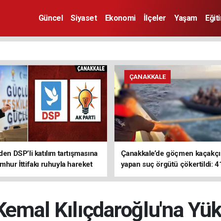
Güncel
Siyaset
Ekonomi
İlçeler
Yaşam
Eğit
ÇANAKKALE
den DSP’li katılım tartışmasına
Çanakkale’de göçmen kaçakçıl
mhur İttifakı ruhuyla hareket
yapan suç örgütü çökertildi: 4
z
tutuklama
Kemal Kılıçdaroğlu'na Yü