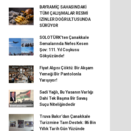
BAYRAMİÇ SAHASINDAKİ
TÜM ÇALIŞMALAR RESMİ
İZİNLER DOĞRULTUSUNDA
SÜRÜYOR
SOLOTÜRK’ten Çanakkale
Semalarında Nefes Kesen
Şov: 111. Yıl Coşkusu
Gökyüzünde!
Fiyat Algısı Çöktü: Bir Akşam
Yemeği Bir Pantolonla
Yarışıyor!
Sadi Yağlı, Bu Yasanın Varlığı
Dahi Tek Başına Bir Savaş
Suçu Niteliğindedir
Truva Bakır’dan Çanakkale
Turizmine Tam Destek: 86 Bin
Yıllık Tarih Gün Yüzünde