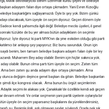
değil, Mavili destekleyicisi benim üzerimde kurdu şeyini ve belediye
 başkan adayıyım falan diye ortaya çıkmadım. Yani Evren Kızıoğlu
elediye başkanlığımı sağlayamazdı. Öyle bi şey yok. Bizim çünkü
nı adayı olacaksak, tüm üyeyle ön seçim diyoruz. Geçen dönem öyle
adece kendi şahsımızla ilgili değil. Belediye meclis üyeleri, il genel
sonraki tüzükte de bu yer alması bütün adaylıkların ön seçimle
idiyoruz. İşte diyoruz ki parti MYK'nın da yine eskiden olduğu gibi parti
katılımcı bir anlayışı şey yapıyoruz. Biz bunu savunduk. Onun için
 olsaydı benim, ben tamam belediye başkanı adayım falan öyle bir ley
kazandı. Muharrem Bey aday olabilir. Benim için hiçbir sakınca yok.
a aday olabilir. Bunun olma şartı tüm üyeyle ön seçim. Zaten tüm
. Ama ben zaten şu anda adayım diye ortaya çıkmadım. Ama
şey olunca değişim deyince genel başkan da gitsin. Belediye başkanları
şte şimdi ilçe kongresi olacak. Ama bunun bu örgüt seçimlerinin
. Adaylık seçimi ile alakası yok. Çanakkale'de özellikle kendi adı geçen
lar devam etmeli. Ve onlar seçmenin yani partili üyelerin oylarıyla bir
ütün üyeyle ön seçim yaparsanız başkalarını da yüreklendirirsiniz,
 tarafı şu. Benimle ilgili aslı olmayan şeyler söylendi. Orada pek şık