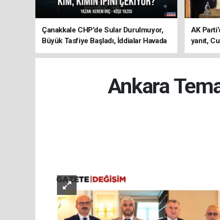
Çanakkale CHP’de Sular Durulmuyor,
AK Parti’
Büyük Tasfiye Başladı, İddialar Havada
yanıt, Cu
Uçuşuyor
ediyoru
Ankara Temas