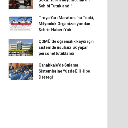
Şoku: Turan Kuyumculuk’un
Sahibi Tutuklandı!
Troya Yarı Maratonu'na Tepki,
Milyonluk Organizasyondan
Şehrin Haberi Yok
ÇOMÜ’de öğrencilik kaydı için
sistemde usulsüzlük yapan
personel tutuklandı
Çanakkale’de Sulama
Sistemlerine Yüzde Elli Hibe
Desteği