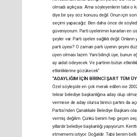
olmadı açıkçası. Ama söyleyenlerin tabii o ka
diye bir şey söz konusu değil. Onun için so
seçimi yapacağız. Ben daha önce de söyle
güveniyorum. Parti üyelerimin kararları en üst
şeyler var. Parti üyeleri sağlıklı değil. Onla
parti üyesi? O zaman parti üyenin şeyini düzelt. 
üyen olması lazım. Yani bilinçli üye, bunun eği
ay aidat ödeyecek. Ve partinin bütün etkinlik
etkinliklerine gözükecek"
“ADAYLIĞIM İÇİN BİRİNCİ ŞART TÜM Ü
Özel söyleşide en çok merak edilen ise 2002
tekrar belediye başkanlığına aday olup olma
vermese de aday olursa birinci şartını da a
Partisi'nden Çanakkale Belediye Başkanı ola
vermiş değilim. Çünkü benim hep geçen seç
yıllardır belediye başkanlığı yapıyorum. Ken
etmememi istiyor. Doğaldır. Tabii benim bell