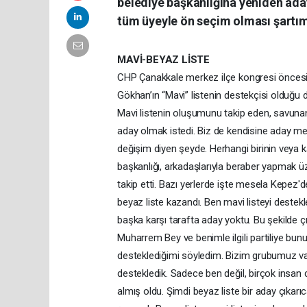
belediye başkanlığına yeniden ada
tüm üyeyle ön seçim olması şartım
MAVİ-BEYAZ LİSTE
CHP Çanakkale merkez ilçe kongresi öncesi b
Gökhan’ın “Mavi” listenin destekçisi olduğu 
Mavi listenin oluşumunu takip eden, savuna
aday olmak istedi. Biz de kendisine aday me
değişim diyen şeyde. Herhangi birinin veya k
başkanlığı, arkadaşlarıyla beraber yapmak üzer
takip etti. Bazı yerlerde işte mesela Kepez'd
beyaz liste kazandı. Ben mavi listeyi destek
başka karşı tarafta aday yoktu. Bu şekilde çık
Muharrem Bey ve benimle ilgili partiliye bun
desteklediğimi söyledim. Bizim grubumuz var, 
destekledik. Sadece ben değil, birçok insan d
almış oldu. Şimdi beyaz liste bir aday çıkarıca