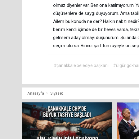
olmaz diyenler var. Ben ona katılmıyorum. Y
düşünenlere de saygı duyuyorum. Ama tabii h
Ailem bu konuda ne der? Halkın nabzı nedir
benim kendi içimde de bir heves varsa, tek
gelirsem aday olmayı düşünürüm. Şu anda öy
seçim olursa. Birinci şart tüm üyeyle ön se
#çanakkale belediye başkanı
#ülgür gökha
Anasayfa
Siyaset