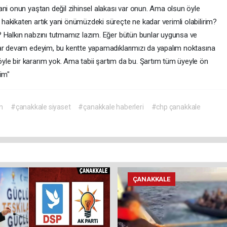
ani onun yaştan değil zihinsel alakası var onun. Ama olsun öyle
akikaten artık yani önümüzdeki süreçte ne kadar verimli olabilirim?
? Halkın nabzını tutmamız lazım. Eğer bütün bunlar uygunsa ve
rar devam edeyim, bu kentte yapamadıklarımızı da yapalım noktasına
le bir kararım yok. Ama tabii şartım da bu. Şartım tüm üyeyle ön
çim"
n
#çanakkale siyaset
#çanakkale haberleri
#chp çanakkale
ÇANAKKALE