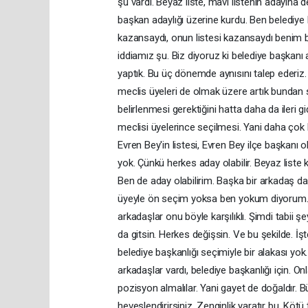
şu vardı. Beyaz liste, mavi listenin adayına 
başkan adaylığı üzerine kurdu. Ben belediye
kazansaydı, onun listesi kazansaydı benim b
iddiamız şu. Biz diyoruz ki belediye başka
yaptık. Bu üç dönemde aynısını talep ederiz. S
meclis üyeleri de olmak üzere artık bundan 
belirlenmesi gerektiğini hatta daha da ileri g
meclisi üyelerince seçilmesi. Yani daha çok 
Evren Bey'in listesi, Evren Bey ilçe başkanı
yok. Çünkü herkes aday olabilir. Beyaz liste 
Ben de aday olabilirim. Başka bir arkadaş d
üyeyle ön seçim yoksa ben yokum diyorum
arkadaşlar onu böyle karşılıklı. Şimdi tabii 
da gitsin. Herkes değişsin. Ve bu şekilde. İ
belediye başkanlığı seçimiyle bir alakası yok
arkadaşlar vardı, belediye başkanlığı için. On
pozisyon almalılar. Yani gayet de doğaldır. B
heveslendirirsiniz. Zenginlik yaratır bu. Kötü