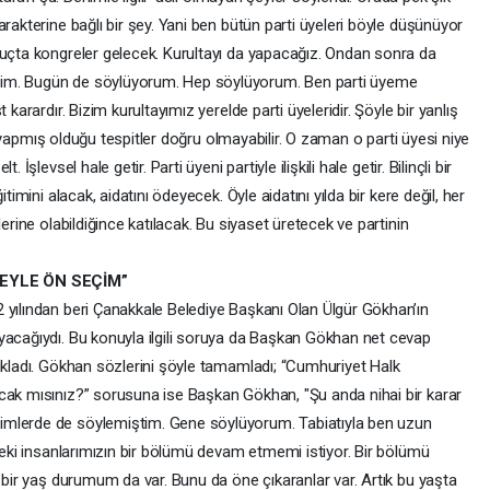
rakterine bağlı bir şey. Yani ben bütün parti üyeleri böyle düşünüyor
nuçta kongreler gelecek. Kurultayı da yapacağız. Ondan sonra da
dim. Bugün de söylüyorum. Hep söylüyorum. Ben parti üyeme
 karardır. Bizim kurultayımız yerelde parti üyeleridir. Şöyle bir yanlış
rın yapmış olduğu tespitler doğru olmayabilir. O zaman o parti üyesi niye
İşlevsel hale getir. Parti üyeni partiyle ilişkili hale getir. Bilinçli bir
timini alacak, aidatını ödeyecek. Öyle aidatını yılda bir kere değil, her
lerine olabildiğince katılacak. Bu siyaset üretecek ve partinin
YEYLE ÖN SEÇİM”
 yılından beri Çanakkale Belediye Başkanı Olan Ülgür Gökhan’ın
yacağıydı. Bu konuyla ilgili soruya da Başkan Gökhan net cevap
çıkladı. Gökhan sözlerini şöyle tamamladı; “Cumhuriyet Halk
cak mısınız?” sorusuna ise Başkan Gökhan, "Şu anda nihai bir karar
imlerde de söylemiştim. Gene söylüyorum. Tabiatıyla ben uzun
tteki insanlarımızın bir bölümü devam etmemi istiyor. Bir bölümü
i bir yaş durumum da var. Bunu da öne çıkaranlar var. Artık bu yaşta