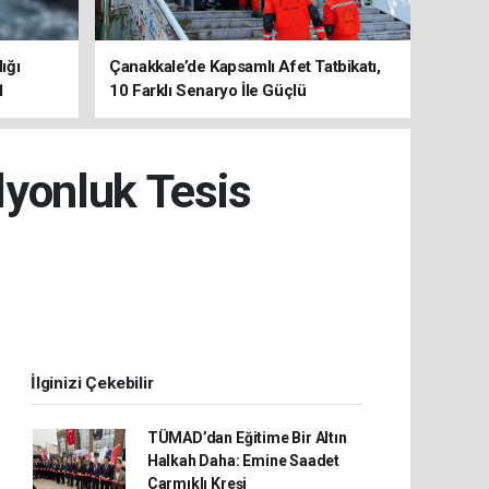
ığı
Çanakkale’de Kapsamlı Afet Tatbikatı,
1
10 Farklı Senaryo İle Güçlü
Koordinasyon
lyonluk Tesis
İlginizi Çekebilir
TÜMAD’dan Eğitime Bir Altın
Halkah Daha: Emine Saadet
Çarmıklı Kreşi