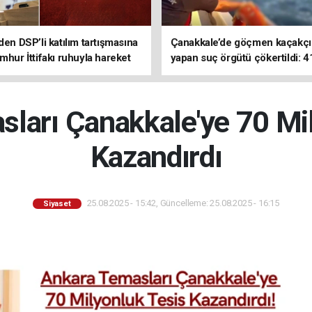
den DSP’li katılım tartışmasına
Çanakkale’de göçmen kaçakçıl
mhur İttifakı ruhuyla hareket
yapan suç örgütü çökertildi: 4
z
tutuklama
ları Çanakkale'ye 70 Mi
Kazandırdı
25.08.2025 - 15:42, Güncelleme: 25.08.2025 - 16:15
Siyaset