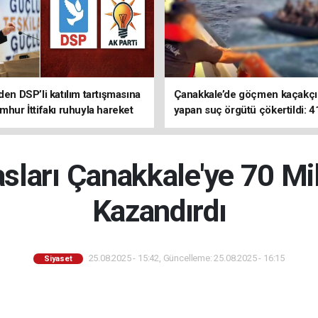
den DSP’li katılım tartışmasına
Çanakkale’de göçmen kaçakçıl
mhur İttifakı ruhuyla hareket
yapan suç örgütü çökertildi: 4
z
tutuklama
ları Çanakkale'ye 70 Mi
Kazandırdı
25.08.2025 - 15:42, Güncelleme: 25.08.2025 - 16:15
Siyaset