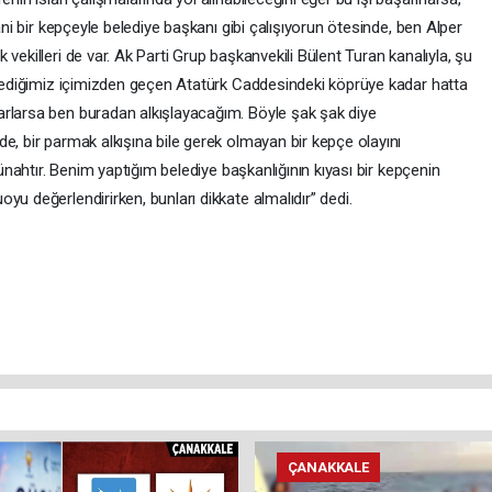
ani bir kepçeyle belediye başkanı gibi çalışıyorun ötesinde, ben Alper
vekilleri de var. Ak Parti Grup başkanvekili Bülent Turan kanalıyla, şu
u dediğimiz içimizden geçen Atatürk Caddesindeki köprüye kadar hatta
arlarsa ben buradan alkışlayacağım. Böyle şak şak diye
e, bir parmak alkışına bile gerek olmayan bir kepçe olayını
günahtır. Benim yaptığım belediye başkanlığının kıyası bir kepçenin
yu değerlendirirken, bunları dikkate almalıdır” dedi.
ÇANAKKALE