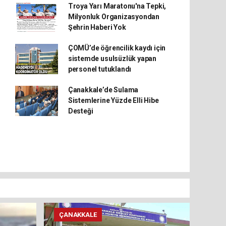
Troya Yarı Maratonu'na Tepki,
Milyonluk Organizasyondan
Şehrin Haberi Yok
ÇOMÜ’de öğrencilik kaydı için
sistemde usulsüzlük yapan
personel tutuklandı
Çanakkale’de Sulama
Sistemlerine Yüzde Elli Hibe
Desteği
ÇANAKKALE