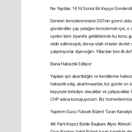
Ne Yaptılar, 14 Yıl Sonra Bir Kepçe Gönderdi
Derenin temizlenmesinin DSİ’nin görevi oldu
gönderdiler çay yatağını temizlemek için, o
üyeleri beni ziyarete geldiklerinde bu konu gü
ıslah edilmesiydi, dereyi ıslah etseler devle
çalıştırıyorlar diyeceğim. Yıllardan beri ilk d
Bana Haksızlık Ediliyor
Yapılan işin abartıldığını ve kendilerine haksı
haksızlık edip, abartmasınlar, biz günde on ta
kepçeyle belediye olacaklar ve çalışacakla
CHP adına konuşuyorum. Biz hizmetlerimize 
Yaptırım Gücü Yüksek Bülent Turan Kanalıy
AK Parti Kepez Belde Başkanı Alper Altınok’
Grup Başkan Vekili Bülent turan kanalıyla dere