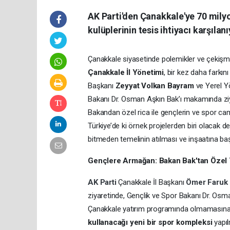
AK Parti'den Çanakkale'ye 70 milyo
kulüplerinin tesis ihtiyacı karşılanı
Çanakkale siyasetinde polemikler ve çekişm
Çanakkale İl Yönetimi
, bir kez daha farkın
Başkanı
Zeyyat Volkan Bayram
ve Yerel Y
Bakanı Dr. Osman Aşkın Bak’ı makamında zi
Bakandan özel rica ile gençlerin ve spor c
Türkiye’de ki örnek projelerden biri olacak de
bitmeden temelinin atılması ve inşaatına b
Gençlere Armağan: Bakan Bak'tan Özel 
AK Parti
Çanakkale İl Başkanı
Ömer Faruk
ziyaretinde, Gençlik ve Spor Bakanı Dr. Osma
Çanakkale yatırım programında olmamasına 
kullanacağı yeni bir spor kompleksi
yapıl