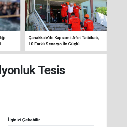
ığı
Çanakkale’de Kapsamlı Afet Tatbikatı,
1
10 Farklı Senaryo İle Güçlü
Koordinasyon
lyonluk Tesis
İlginizi Çekebilir