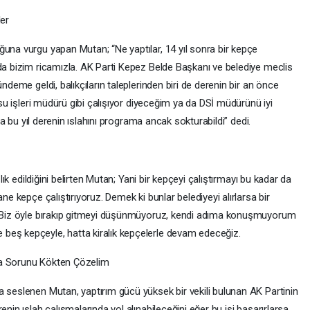
ler
ğuna vurgu yapan Mutan; “Ne yaptılar, 14 yıl sonra bir kepçe
 da bizim ricamızla. AK Parti Kepez Belde Başkanı ve belediye meclis
ndeme geldi, balıkçıların taleplerinden biri de derenin bir an önce
t su işleri müdürü gibi çalışıyor diyeceğim ya da DSİ müdürünü iyi
efa bu yıl derenin ıslahını programa ancak sokturabildi” dedi.
zlık edildiğini belirten Mutan; Yani bir kepçeyi çalıştırmayı bu kadar da
ne kepçe çalıştırıyoruz. Demek ki bunlar belediyeyi alırlarsa bir
r. Biz öyle bırakıp gitmeyi düşünmüyoruz, kendi adıma konuşmuyorum
beş kepçeyle, hatta kiralık kepçelerle devam edeceğiz.
la Sorunu Kökten Çözelim
a seslenen Mutan, yaptırım gücü yüksek bir vekili bulunan AK Partinin
nin ıslah çalışmalarında yol alınabileceğini eğer bu işi başarırlarsa,