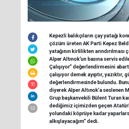
Kepezli balıkçıların çay yatağı ko
çözüm üreten AK Parti Kepez Belde
yatağının kirlilikten arındırılması 
Alper Altınok’un basına servis edil
Çalışıyor” değerlendirmesini abart
çalışıyor demek ayıptır, yazıktır, g
değerlendirmesinde bulundu. Bunu
diyerek Alper Altınok’a seslenen Mu
Grup başkanvekili Bülent Turan kana
dediğimiz içimizden geçen Atatür
yolundaki köprüye kadar yaparlars
alkışlayacağım” dedi.