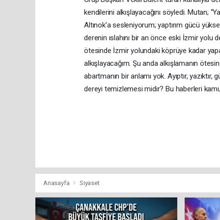
kendilerini alkışlayacağını söyledi. Mutan; “Y
Altınok’a sesleniyorum; yaptırım gücü yüksek 
derenin ıslahını bir an önce eski İzmir yol
ötesinde İzmir yolundaki köprüye kadar yap
alkışlayacağım. Şu anda alkışlamanın ötesind
abartmanın bir anlamı yok. Ayıptır, yazıktır, 
dereyi temizlemesi midir? Bu haberleri kamuo
Anasayfa
Siyaset