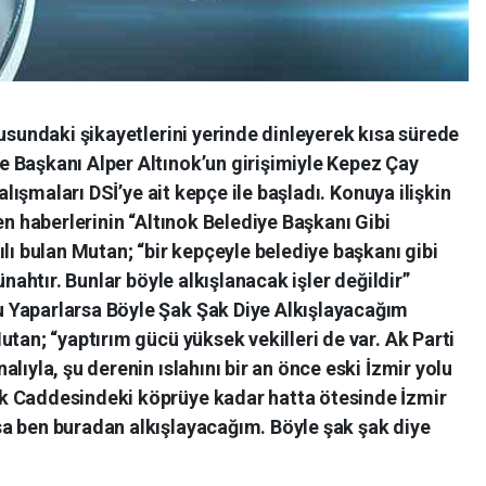
nusundaki şikayetlerini yerinde dinleyerek kısa sürede
 Başkanı Alper Altınok’un girişimiyle Kepez Çay
çalışmaları DSİ’ye ait kepçe ile başladı. Konuya ilişkin
en haberlerinin “Altınok Belediye Başkanı Gibi
ılı bulan Mutan; “bir kepçeyle belediye başkanı gibi
ünahtır. Bunlar böyle alkışlanacak işler değildir”
 Yaparlarsa Böyle Şak Şak Diye Alkışlayacağım
tan; “yaptırım gücü yüksek vekilleri de var. Ak Parti
lıyla, şu derenin ıslahını bir an önce eski İzmir yolu
k Caddesindeki köprüye kadar hatta ötesinde İzmir
a ben buradan alkışlayacağım. Böyle şak şak diye