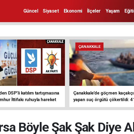
Güncel
Siyaset
Ekonomi
İlçeler
Yaşam
Eğit
ÇANAKKALE
den DSP’li katılım tartışmasına
Çanakkale’de göçmen kaçakçıl
mhur İttifakı ruhuyla hareket
yapan suç örgütü çökertildi: 4
z
tutuklama
rsa Böyle Şak Şak Diye A