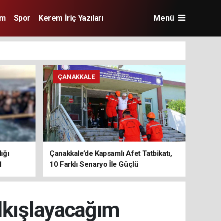
im
Spor
Kerem İriç Yazıları
Menü
ÇANAKKALE
ığı
Çanakkale’de Kapsamlı Afet Tatbikatı,
1
10 Farklı Senaryo İle Güçlü
Koordinasyon
lkışlayacağım