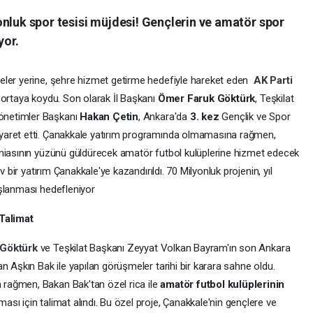
nluk spor tesisi müjdesi! Gençlerin ve amatör spor
yor.
eler yerine, şehre hizmet getirme hedefiyle hareket eden
AK Parti
ı ortaya koydu. Son olarak İl Başkanı
Ömer Faruk Göktürk
, Teşkilat
önetimler Başkanı
Hakan Çetin
, Ankara'da
3. kez
Gençlik ve Spor
yaret etti. Çanakkale yatırım programında olmamasına rağmen,
amiasının yüzünü güldürecek amatör futbol kulüplerine hizmet edecek
v bir yatırım Çanakkale'ye kazandırıldı. 70 Milyonluk projenin, yıl
aşlanması hedefleniyor
Talimat
 Göktürk
ve Teşkilat Başkanı Zeyyat Volkan Bayram'ın son Ankara
n Aşkın Bak ile yapılan görüşmeler tarihi bir karara sahne oldu.
rağmen, Bakan Bak'tan özel rica ile
amatör futbol kulüplerinin
ması için talimat alındı. Bu özel proje, Çanakkale'nin gençlere ve