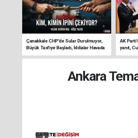
Çanakkale CHP’de Sular Durulmuyor,
AK Parti’
Büyük Tasfiye Başladı, İddialar Havada
yanıt, Cu
Uçuşuyor
ediyoru
Ankara Temas