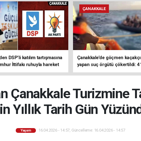
ÇANAKKALE
den DSP’li katılım tartışmasına
Çanakkale’de göçmen kaçakçıl
mhur İttifakı ruhuyla hareket
yapan suç örgütü çökertildi: 4
z
tutuklama
an Çanakkale Turizmine 
in Yıllık Tarih Gün Yüzün
16.04.2026 - 14:57, Güncelleme: 16.04.2026 - 14:57
Yaşam