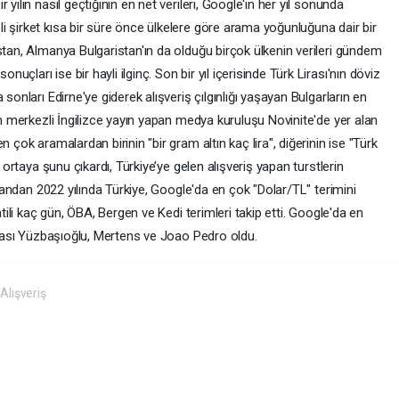
yılın nasıl geçtiğinin en net verileri, Google'ın her yıl sonunda
i şirket kısa bir süre önce ülkelere göre arama yoğunluğuna dair bir
stan, Almanya Bulgaristan'ın da olduğu birçok ülkenin verileri gündem
ları ise bir hayli ilginç. Son bir yıl içerisinde Türk Lirası'nın döviz
sonları Edirne'ye giderek alışveriş çılgınlığı yaşayan Bulgarların en
an merkezli İngilizce yayın yapan medya kuruluşu Novinite'de yer alan
 çok aramalardan birinin "bir gram altın kaç lira", diğerinin ise "Türk
i ortaya şunu çıkardı, Türkiye’ye gelen alışveriş yapan turstlerin
r yandan 2022 yılında Türkiye, Google'da en çok "Dolar/TL" terimini
atili kaç gün, ÖBA, Bergen ve Kedi terimleri takip etti. Google'da en
Şinası Yüzbaşıoğlu, Mertens ve Joao Pedro oldu.
Alışveriş