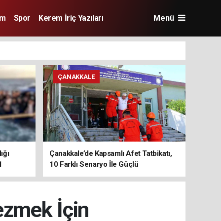
im
Spor
Kerem İriç Yazıları
Menü
ÇANAKKALE
ığı
Çanakkale’de Kapsamlı Afet Tatbikatı,
1
10 Farklı Senaryo İle Güçlü
Koordinasyon
Gezmek İçin