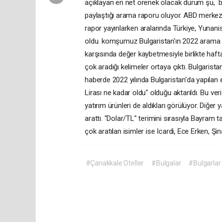
açıklayan en net örenek olacak durum şu, bir 
paylaştığı arama raporu oluyor. ABD merkezl
rapor yayınlarken aralarında Türkiye, Yunani
oldu. komşumuz Bulgaristan'ın 2022 arama sonuç
karşısında değer kaybetmesiyle birlikte hafta 
çok aradığı kelimeler ortaya çıktı. Bulgarist
haberde 2022 yılında Bulgaristan'da yapılan en
Lirası ne kadar oldu" olduğu aktarıldı. Bu ver
yatırım ürünleri de aldıkları görülüyor. Diğe
arattı. "Dolar/TL" terimini sırasıyla Bayram t
çok aratılan isimler ise Icardi, Ece Erken, 
#Çanakkale Oteller
#Bulgalar
#Bulgarlar 