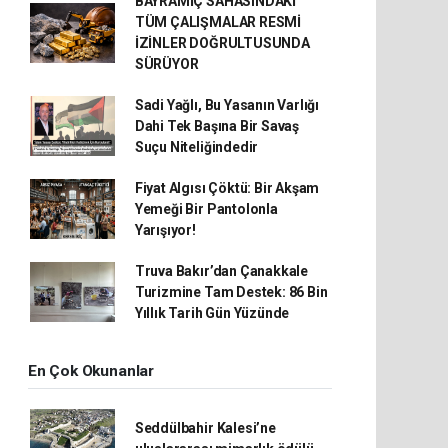
BAYRAMİÇ SAHASINDAKİ
TÜM ÇALIŞMALAR RESMİ
İZİNLER DOĞRULTUSUNDA
SÜRÜYOR
Sadi Yağlı, Bu Yasanın Varlığı
Dahi Tek Başına Bir Savaş
Suçu Niteliğindedir
Fiyat Algısı Çöktü: Bir Akşam
Yemeği Bir Pantolonla
Yarışıyor!
Truva Bakır’dan Çanakkale
Turizmine Tam Destek: 86 Bin
Yıllık Tarih Gün Yüzünde
En Çok Okunanlar
Seddülbahir Kalesi’ne