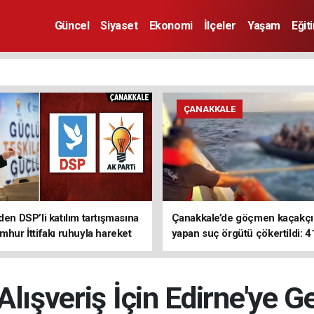
Güncel
Siyaset
Ekonomi
İlçeler
Yaşam
Eğit
ÇANAKKALE
den DSP’li katılım tartışmasına
Çanakkale’de göçmen kaçakçıl
mhur İttifakı ruhuyla hareket
yapan suç örgütü çökertildi: 4
z
tutuklama
Alışveriş İçin Edirne'ye 