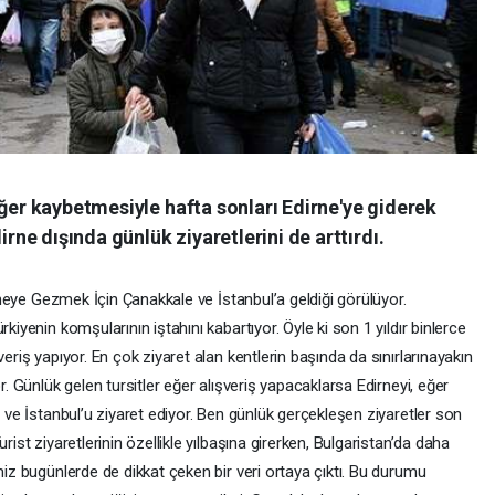
eğer kaybetmesiyle hafta sonları Edirne'ye giderek
irne dışında günlük ziyaretlerini de arttırdı.
dirneye Gezmek İçin Çanakkale ve İstanbul’a geldiği görülüyor.
kiyenin komşularının iştahını kabartıyor. Öyle ki son 1 yıldır binlerce
veriş yapıyor. En çok ziyaret alan kentlerin başında da sınırlarınayakın
r. Günlük gelen tursitler eğer alışveriş yapacaklarsa Edirneyi, eğer
ğ ve İstanbul’u ziyaret ediyor. Ben günlük gerçekleşen ziyaretler son
rist ziyaretlerinin özellikle yılbaşına girerken, Bulgaristan’da daha
miz bugünlerde de dikkat çeken bir veri ortaya çıktı. Bu durumu