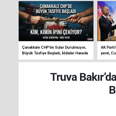
Çanakkale CHP’de Sular Durulmuyor,
AK Parti’
Büyük Tasfiye Başladı, İddialar Havada
yanıt, Cu
Uçuşuyor
ediyoru
Truva Bakır’d
B