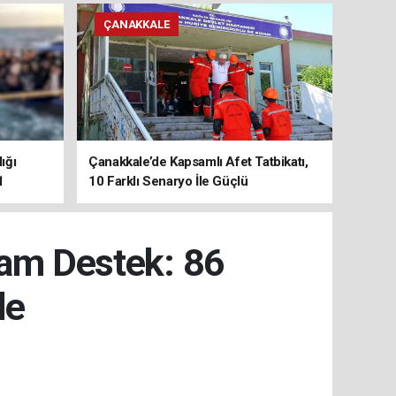
ÇANAKKALE
ığı
Çanakkale’de Kapsamlı Afet Tatbikatı,
1
10 Farklı Senaryo İle Güçlü
Koordinasyon
Tam Destek: 86
de