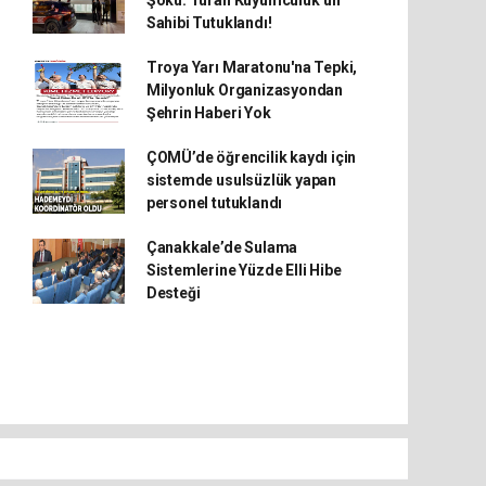
Şoku: Turan Kuyumculuk’un
Sahibi Tutuklandı!
Troya Yarı Maratonu'na Tepki,
Milyonluk Organizasyondan
Şehrin Haberi Yok
ÇOMÜ’de öğrencilik kaydı için
sistemde usulsüzlük yapan
personel tutuklandı
Çanakkale’de Sulama
Sistemlerine Yüzde Elli Hibe
Desteği