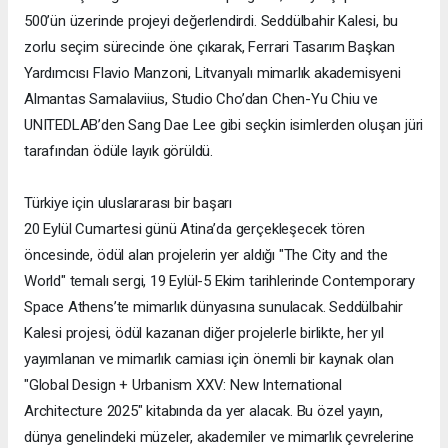
500’ün üzerinde projeyi değerlendirdi. Seddülbahir Kalesi, bu
zorlu seçim sürecinde öne çıkarak, Ferrari Tasarım Başkan
Yardımcısı Flavio Manzoni, Litvanyalı mimarlık akademisyeni
Almantas Samalaviius, Studio Cho’dan Chen-Yu Chiu ve
UNITEDLAB’den Sang Dae Lee gibi seçkin isimlerden oluşan jüri
tarafından ödüle layık görüldü.
Türkiye için uluslararası bir başarı
20 Eylül Cumartesi günü Atina’da gerçekleşecek tören
öncesinde, ödül alan projelerin yer aldığı "The City and the
World" temalı sergi, 19 Eylül-5 Ekim tarihlerinde Contemporary
Space Athens’te mimarlık dünyasına sunulacak. Seddülbahir
Kalesi projesi, ödül kazanan diğer projelerle birlikte, her yıl
yayımlanan ve mimarlık camiası için önemli bir kaynak olan
"Global Design + Urbanism XXV: New International
Architecture 2025" kitabında da yer alacak. Bu özel yayın,
dünya genelindeki müzeler, akademiler ve mimarlık çevrelerine