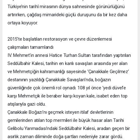
Türkiye’nin tarihî mirasının dünya sahnesinde görünürlüğünü
artırırken, çağdaş mimarideki güçlü duruşunu da bir kez daha
ortaya koyuyor.
2015’te başlatılan restorasyon ve çevre düzenlemesi
çalışmaları tamamlandı
IV. Mehmet’in annesi Hatice Turhan Sultan tarafından yaptırılan
Seddülbahir Kalesi, tarihin en kanlı savaşları arasında yer alan
ve Mehmetçiğin kahramanlığı sayesinde ’Çanakkale Geçilmez’
destanının yazıldığı Çanakkale Savaşları’nda, boğazın
güvenliğinde çok önemli rol oynadı. 108 yıl önce ’yedi düvel’e
karşı Mehmetçik ile beraber karşı koyan kale, isabet eden top
atışlarıyla gazi oldu.
Çanakkale Boğazı’nı geçmek isteyen itilaf devletlerinin
gemilerinden atılan top mermileri ile büyük hasar alan Tarihi
Gelibolu Yarımadası’ndaki Seddülbahir Kalesi, aradan geçen bir
asırlık zaman diliminde doğa şartları nedeniyle zarar gördü.