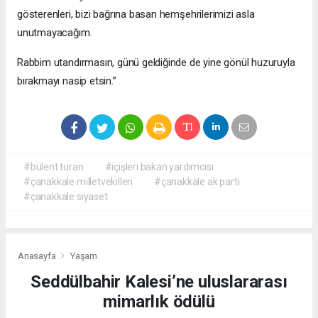
gösterenleri, bizi bağrına basan hemşehrilerimizi asla
unutmayacağım.
Rabbim utandırmasın, günü geldiğinde de yine gönül huzuruyla
bırakmayı nasip etsin.”
#bülent turan
#içişleri bakan yardımcısı
#çanakkale milletvekilleri
#çanakkale ak parti
#çanakkale siyaset
Anasayfa
Yaşam
Seddülbahir Kalesi’ne uluslararası
mimarlık ödülü