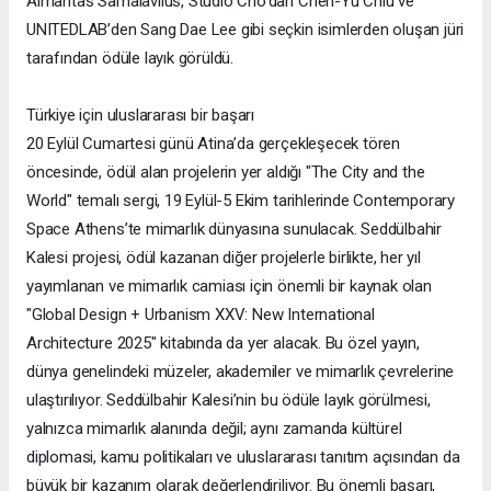
Almantas Samalaviius, Studio Cho’dan Chen-Yu Chiu ve
UNITEDLAB’den Sang Dae Lee gibi seçkin isimlerden oluşan jüri
tarafından ödüle layık görüldü.
Türkiye için uluslararası bir başarı
20 Eylül Cumartesi günü Atina’da gerçekleşecek tören
öncesinde, ödül alan projelerin yer aldığı "The City and the
World" temalı sergi, 19 Eylül-5 Ekim tarihlerinde Contemporary
Space Athens’te mimarlık dünyasına sunulacak. Seddülbahir
Kalesi projesi, ödül kazanan diğer projelerle birlikte, her yıl
yayımlanan ve mimarlık camiası için önemli bir kaynak olan
"Global Design + Urbanism XXV: New International
Architecture 2025" kitabında da yer alacak. Bu özel yayın,
dünya genelindeki müzeler, akademiler ve mimarlık çevrelerine
ulaştırılıyor. Seddülbahir Kalesi’nin bu ödüle layık görülmesi,
yalnızca mimarlık alanında değil; aynı zamanda kültürel
diplomasi, kamu politikaları ve uluslararası tanıtım açısından da
büyük bir kazanım olarak değerlendiriliyor. Bu önemli başarı,