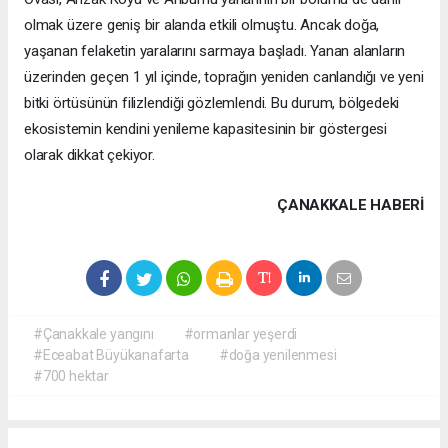
olmak üzere geniş bir alanda etkili olmuştu. Ancak doğa,
yaşanan felaketin yaralarını sarmaya başladı. Yanan alanların
üzerinden geçen 1 yıl içinde, toprağın yeniden canlandığı ve yeni
bitki örtüsünün filizlendiği gözlemlendi. Bu durum, bölgedeki
ekosistemin kendini yenileme kapasitesinin bir göstergesi
olarak dikkat çekiyor.
ÇANAKKALE HABERİ
#Çanakkale yangını
#ormanlar yeşerdi
#Eceabat Büyükanafarta
#doğa yenilenmesi
#700 hektar