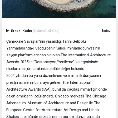
Erkek
|
Kadın
(Haberi Sesli Oku)
Çanakkale Savaşları’nın yaşandığı Tarihi Gelibolu
Yarımadası’ndaki Seddülbahir Kalesi, mimarlık dünyasının
saygın platformlarından biri olan The International Architecture
Awards 2025’te "Restorasyon/Yenileme" kategorisinde
uluslararası jüri tarafından ödüle değer bulundu.
2004 yılından bu yana düzenlenen ve mimarlık dünyasının
prestijli isimlerini bir araya getiren The International
Architecture Awards (IAA), bu yıl da çağdaş mimarlığın önde
gelen örneklerini ödüllendirdi. Chicago merkezli The Chicago
Athenaeum: Museum of Architecture and Design ile The
European Centre for Architecture Art Design and Urban
Studies iş birliğinde düzenlenen program, dünya çapında