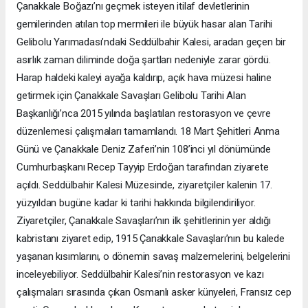
Çanakkale Boğazı’nı geçmek isteyen itilaf devletlerinin
gemilerinden atılan top mermileri ile büyük hasar alan Tarihi
Gelibolu Yarımadası’ndaki Seddülbahir Kalesi, aradan geçen bir
asırlık zaman diliminde doğa şartları nedeniyle zarar gördü.
Harap haldeki kaleyi ayağa kaldırıp, açık hava müzesi haline
getirmek için Çanakkale Savaşları Gelibolu Tarihi Alan
Başkanlığı’nca 2015 yılında başlatılan restorasyon ve çevre
düzenlemesi çalışmaları tamamlandı. 18 Mart Şehitleri Anma
Günü ve Çanakkale Deniz Zaferi’nin 108’inci yıl dönümünde
Cumhurbaşkanı Recep Tayyip Erdoğan tarafından ziyarete
açıldı. Seddülbahir Kalesi Müzesinde, ziyaretçiler kalenin 17.
yüzyıldan bugüne kadar ki tarihi hakkında bilgilendiriliyor.
Ziyaretçiler, Çanakkale Savaşları’nın ilk şehitlerinin yer aldığı
kabristanı ziyaret edip, 1915 Çanakkale Savaşları’nın bu kalede
yaşanan kısımlarını, o dönemin savaş malzemelerini, belgelerini
inceleyebiliyor. Seddülbahir Kalesi’nin restorasyon ve kazı
çalışmaları sırasında çıkan Osmanlı asker künyeleri, Fransız cep