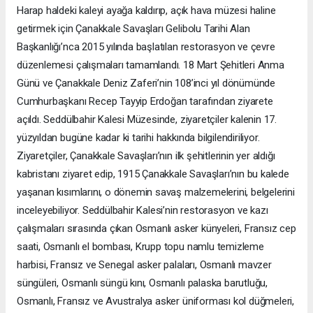
Harap haldeki kaleyi ayağa kaldırıp, açık hava müzesi haline
getirmek için Çanakkale Savaşları Gelibolu Tarihi Alan
Başkanlığı’nca 2015 yılında başlatılan restorasyon ve çevre
düzenlemesi çalışmaları tamamlandı. 18 Mart Şehitleri Anma
Günü ve Çanakkale Deniz Zaferi’nin 108’inci yıl dönümünde
Cumhurbaşkanı Recep Tayyip Erdoğan tarafından ziyarete
açıldı. Seddülbahir Kalesi Müzesinde, ziyaretçiler kalenin 17.
yüzyıldan bugüne kadar ki tarihi hakkında bilgilendiriliyor.
Ziyaretçiler, Çanakkale Savaşları’nın ilk şehitlerinin yer aldığı
kabristanı ziyaret edip, 1915 Çanakkale Savaşları’nın bu kalede
yaşanan kısımlarını, o dönemin savaş malzemelerini, belgelerini
inceleyebiliyor. Seddülbahir Kalesi’nin restorasyon ve kazı
çalışmaları sırasında çıkan Osmanlı asker künyeleri, Fransız cep
saati, Osmanlı el bombası, Krupp topu namlu temizleme
harbisi, Fransız ve Senegal asker palaları, Osmanlı mavzer
süngüleri, Osmanlı süngü kını, Osmanlı palaska barutluğu,
Osmanlı, Fransız ve Avustralya asker üniforması kol düğmeleri,