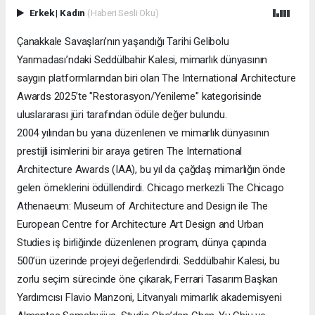
Erkek
|
Kadın
(Haberi Sesli Oku)
Çanakkale Savaşları’nın yaşandığı Tarihi Gelibolu
Yarımadası’ndaki Seddülbahir Kalesi, mimarlık dünyasının
saygın platformlarından biri olan The International Architecture
Awards 2025’te "Restorasyon/Yenileme" kategorisinde
uluslararası jüri tarafından ödüle değer bulundu.
2004 yılından bu yana düzenlenen ve mimarlık dünyasının
prestijli isimlerini bir araya getiren The International
Architecture Awards (IAA), bu yıl da çağdaş mimarlığın önde
gelen örneklerini ödüllendirdi. Chicago merkezli The Chicago
Athenaeum: Museum of Architecture and Design ile The
European Centre for Architecture Art Design and Urban
Studies iş birliğinde düzenlenen program, dünya çapında
500’ün üzerinde projeyi değerlendirdi. Seddülbahir Kalesi, bu
zorlu seçim sürecinde öne çıkarak, Ferrari Tasarım Başkan
Yardımcısı Flavio Manzoni, Litvanyalı mimarlık akademisyeni