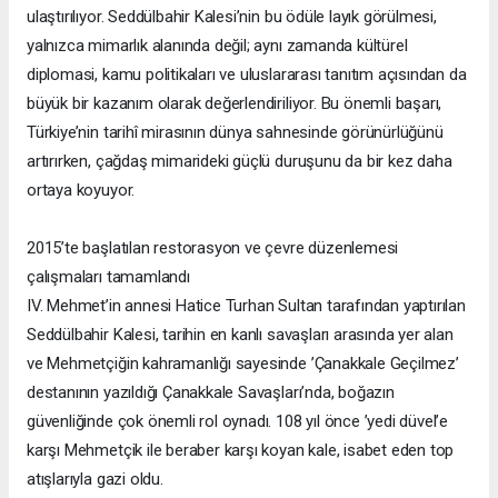
ulaştırılıyor. Seddülbahir Kalesi’nin bu ödüle layık görülmesi,
yalnızca mimarlık alanında değil; aynı zamanda kültürel
diplomasi, kamu politikaları ve uluslararası tanıtım açısından da
büyük bir kazanım olarak değerlendiriliyor. Bu önemli başarı,
Türkiye’nin tarihî mirasının dünya sahnesinde görünürlüğünü
artırırken, çağdaş mimarideki güçlü duruşunu da bir kez daha
ortaya koyuyor.
2015’te başlatılan restorasyon ve çevre düzenlemesi
çalışmaları tamamlandı
IV. Mehmet’in annesi Hatice Turhan Sultan tarafından yaptırılan
Seddülbahir Kalesi, tarihin en kanlı savaşları arasında yer alan
ve Mehmetçiğin kahramanlığı sayesinde ’Çanakkale Geçilmez’
destanının yazıldığı Çanakkale Savaşları’nda, boğazın
güvenliğinde çok önemli rol oynadı. 108 yıl önce ’yedi düvel’e
karşı Mehmetçik ile beraber karşı koyan kale, isabet eden top
atışlarıyla gazi oldu.