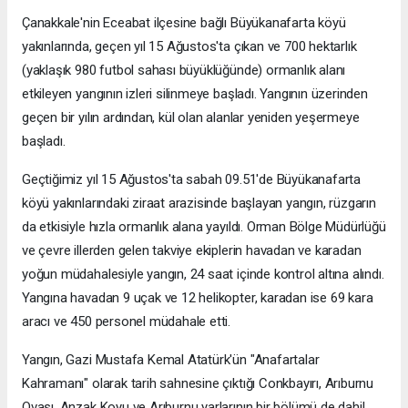
Çanakkale'nin Eceabat ilçesine bağlı Büyükanafarta köyü
yakınlarında, geçen yıl 15 Ağustos'ta çıkan ve 700 hektarlık
(yaklaşık 980 futbol sahası büyüklüğünde) ormanlık alanı
etkileyen yangının izleri silinmeye başladı. Yangının üzerinden
geçen bir yılın ardından, kül olan alanlar yeniden yeşermeye
başladı.
Geçtiğimiz yıl 15 Ağustos'ta sabah 09.51'de Büyükanafarta
köyü yakınlarındaki ziraat arazisinde başlayan yangın, rüzgarın
da etkisiyle hızla ormanlık alana yayıldı. Orman Bölge Müdürlüğü
ve çevre illerden gelen takviye ekiplerin havadan ve karadan
yoğun müdahalesiyle yangın, 24 saat içinde kontrol altına alındı.
Yangına havadan 9 uçak ve 12 helikopter, karadan ise 69 kara
aracı ve 450 personel müdahale etti.
Yangın, Gazi Mustafa Kemal Atatürk'ün "Anafartalar
Kahramanı" olarak tarih sahnesine çıktığı Conkbayırı, Arıburnu
Ovası, Anzak Koyu ve Arıburnu yarlarının bir bölümü de dahil