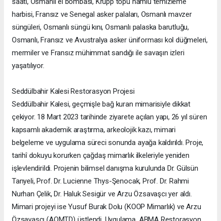
saati, Osmanlı el bombası, Krupp topu namlu temizleme
harbisi, Fransız ve Senegal asker palaları, Osmanlı mavzer
süngüleri, Osmanlı süngü kını, Osmanlı palaska barutluğu,
Osmanlı, Fransız ve Avustralya asker üniforması kol düğmeleri,
mermiler ve Fransız mühimmat sandığı ile savaşın izleri
yaşatılıyor.
Seddülbahir Kalesi Restorasyon Projesi
Seddülbahir Kalesi, geçmişle bağ kuran mimarisiyle dikkat
çekiyor. 18 Mart 2023 tarihinde ziyarete açılan yapı, 26 yıl süren
kapsamlı akademik araştırma, arkeolojik kazı, mimari
belgeleme ve uygulama süreci sonunda ayağa kaldırıldı. Proje,
tarihî dokuyu korurken çağdaş mimarlık ilkeleriyle yeniden
işlevlendirildi. Projenin bilimsel danışma kurulunda Dr. Gülsün
Tanyeli, Prof. Dr. Lucienne Thys-Şenocak, Prof. Dr. Rahmi
Nurhan Çelik, Dr. Haluk Sesigür ve Arzu Özsavaşcı yer aldı.
Mimari projeyi ise Yusuf Burak Dolu (KOOP Mimarlık) ve Arzu
Özsavaşcı (AOMTD) üstlendi. Uygulama, ABMA Restorasyon