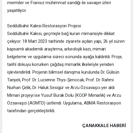
mermiler ve Fransız mühimmat sandığı ile savaşın izleri
yaşatılıyor.
Seddülbahir Kalesi Restorasyon Projesi
Seddülbahir Kalesi, geçmişle bağ kuran mimarisiyle dikkat
çekiyor. 18 Mart 2023 tarihinde ziyarete açılan yapı, 26 yıl süren
kapsamlı akademik araştırma, arkeolojik kazı, mimari
belgeleme ve uygulama süreci sonunda ayağa kaldırıldı. Proje,
tarihî dokuyu korurken çağdaş mimarlık ilkeleriyle yeniden
işlevlendirildi. Projenin bilimsel danışma kurulunda Dr. Gülsün
Tanyeli, Prof. Dr. Lucienne Thys-Şenocak, Prof. Dr. Rahmi
Nurhan Çelik, Dr. Haluk Sesigür ve Arzu Özsavaşcı yer aldı.
Mimari projeyi ise Yusuf Burak Dolu (KOOP Mimarlık) ve Arzu
Özsavaşcı (AOMTD) üstlendi. Uygulama, ABMA Restorasyon
tarafından gerçekleştirildi.
ÇANAKKALE HABERİ