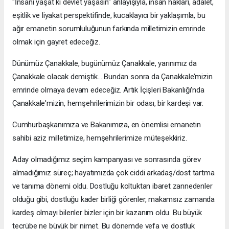
"İnsanı yaşat ki devlet yaşasın" anlayışıyla, insan hakları, adalet,
eşitlik ve liyakat perspektifinde, kucaklayıcı bir yaklaşımla, bu
ağır emanetin sorumluluğunun farkında milletimizin emrinde
olmak için gayret edeceğiz.
Dünümüz Çanakkale, bugünümüz Çanakkale, yarınımız da
Çanakkale olacak demiştik... Bundan sonra da Çanakkale’mizin
emrinde olmaya devam edeceğiz. Artık İçişleri Bakanlığı'nda
Çanakkale'mizin, hemşehrilerimizin bir odası, bir kardeşi var.
Cumhurbaşkanımıza ve Bakanımıza, en önemlisi emanetin
sahibi aziz milletimize, hemşehrilerimize müteşekkiriz.
Aday olmadığımız seçim kampanyası ve sonrasında görev
almadığımız süreç; hayatımızda çok ciddi arkadaş/dost tartma
ve tanıma dönemi oldu. Dostluğu koltuktan ibaret zannedenler
olduğu gibi, dostluğu kader birliği görenler, makamsız zamanda
kardeş olmayı bilenler bizler için bir kazanım oldu. Bu büyük
tecrübe ne büyük bir nimet. Bu dönemde vefa ve dostluk