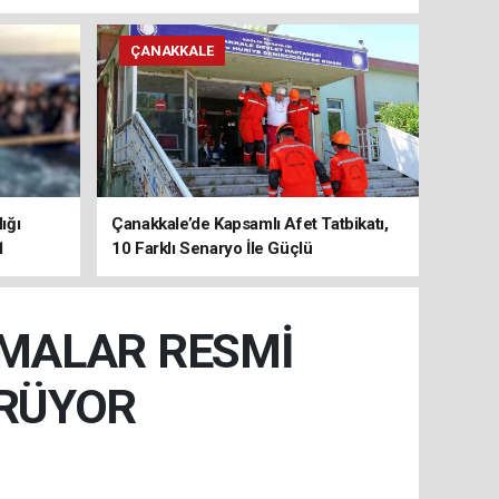
ÇANAKKALE
ığı
Çanakkale’de Kapsamlı Afet Tatbikatı,
1
10 Farklı Senaryo İle Güçlü
Koordinasyon
ŞMALAR RESMİ
ÜRÜYOR