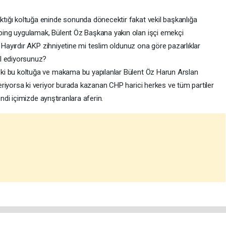
tığı koltuğa eninde sonunda dönecektir fakat vekil başkanlığa
bing uygulamak, Bülent Öz Başkana yakın olan işçi emekçi
r. Hayırdır AKP zihniyetine mi teslim oldunuz ona göre pazarlıklar
ül ediyorsunuz?
ki bu koltuğa ve makama bu yapılanlar Bülent Öz Harun Arslan
eriyorsa ki veriyor burada kazanan CHP harici herkes ve tüm partiler
endi içimizde ayrıştıranlara aferin.