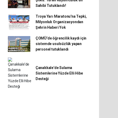
Şoku: Turan Kuyumculuk’un
Sahibi Tutuklandı!
Troya Yarı Maratonu'na Tepki,
Milyonluk Organizasyondan
Şehrin Haberi Yok
ÇOMÜ’de öğrencilik kaydı için
sistemde usulsüzlük yapan
personel tutuklandı
Çanakkale’de Sulama
Sistemlerine Yüzde Elli Hibe
Desteği