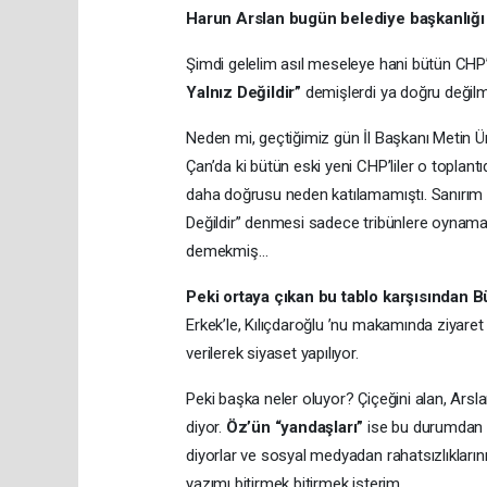
Harun Arslan bugün belediye başkanlığı
Şimdi gelelim asıl meseleye hani bütün CHP’
Yalnız Değildir”
demişlerdi ya doğru değilm
Neden mi, geçtiğimiz gün İl Başkanı Metin Üm
Çan’da ki bütün eski yeni CHP’liler o toplant
daha doğrusu neden katılamamıştı. Sanırım 
Değildir” denmesi sadece tribünlere oynamak
demekmiş…
Peki ortaya çıkan bu tablo karşısından 
Erkek’le, Kılıçdaroğlu ’nu makamında ziyare
verilerek siyaset yapılıyor.
Peki başka neler oluyor? Çiçeğini alan, Arsla
diyor.
Öz’ün “yandaşları”
ise bu durumdan o
diyorlar ve sosyal medyadan rahatsızlıklarını 
yazımı bitirmek bitirmek isterim.