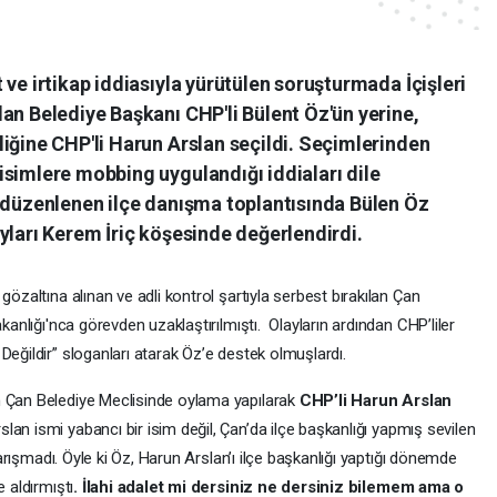
 ve irtikap iddiasıyla yürütülen soruşturmada İçişleri
an Belediye Başkanı CHP'li Bülent Öz'ün yerine,
iğine CHP'li Harun Arslan seçildi. Seçimlerinden
isimlere mobbing uygulandığı iddiaları dile
a düzenlenen ilçe danışma toplantısında Bülen Öz
yları Kerem İriç köşesinde değerlendirdi.
gözaltına alınan ve adli kontrol şartıyla serbest bırakılan Çan
akanlığı'nca görevden uzaklaştırılmıştı. Olayların ardından CHP’liler
Değildir” sloganları atarak Öz’e destek olmuşlardı.
n Çan Belediye Meclisinde oylama yapılarak
CHP’li Harun Arslan
lan ismi yabancı bir isim değil, Çan’da ilçe başkanlığı yapmış sevilen
 barışmadı. Öyle ki Öz, Harun Arslan’ı ilçe başkanlığı yaptığı dönemde
 aldırmıştı
. İlahi adalet mi dersiniz ne dersiniz bilemem ama o