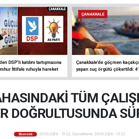
ÇANAKKALE
den DSP’li katılım tartışmasına
Çanakkale’de göçmen kaçakçıl
mhur İttifakı ruhuyla hareket
yapan suç örgütü çökertildi: 4
z
tutuklama
HASINDAKİ TÜM ÇALI
ER DOĞRULTUSUNDA S
20.05.2026 - 13:22, Güncelleme: 20.05.2026 - 13:22
Ekonomi