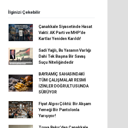
İlginizi Çekebilir
Çanakkale Siyasetinde Hasat
Vakti: AK Parti ve MHP’de
Kartlar Yeniden Karıldı!
Sadi Yağlı, Bu Yasanın Varlığı
Dahi Tek Başına Bir Savaş
Suçu Niteliğindedir
BAYRAMİÇ SAHASINDAKİ
TÜM ÇALIŞMALAR RESMİ
İZİNLER DOĞRULTUSUNDA
SÜRÜYOR
Fiyat Algısı Çöktü: Bir Akşam
Yemeği Bir Pantolonla
Yarışıyor!
Truva Bakır’dan Çanakkale