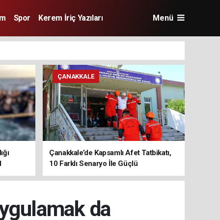
im
Spor
Kerem İriç Yazıları
Menü
ÇANAKKALE
ığı
Çanakkale’de Kapsamlı Afet Tatbikatı,
1
10 Farklı Senaryo İle Güçlü
Koordinasyon
Uygulamak da