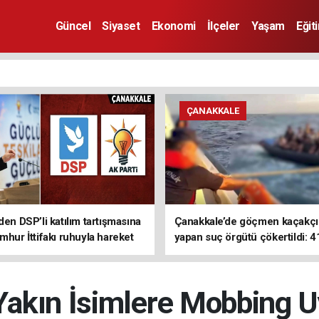
Güncel
Siyaset
Ekonomi
İlçeler
Yaşam
Eğit
ÇANAKKALE
den DSP’li katılım tartışmasına
Çanakkale’de göçmen kaçakçıl
mhur İttifakı ruhuyla hareket
yapan suç örgütü çökertildi: 4
z
tutuklama
 Yakın İsimlere Mobbing 