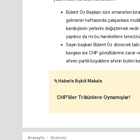
Bülent Öz Başkan size emaneten bırak
gelmenin haftasında çalışanlara mob
kardeşlerin yerlerini değiştirmek nedi
yaptınız da mı bu hareketlere tenezz
Sayın başkan Bülent Öz dönecek tabi 
kavgası ise CHP gönüllülerine zarar v
aferin partili büyüklere aferin bizleri k
Haberle İlişkili Makale
CHP’liler Tribünlere Oynamışlar!
Anasayfa
Ekonomi