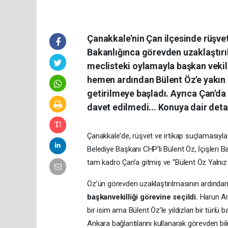
Çanakkale'nin Çan ilçesinde rüşvet
Bakanlığınca görevden uzaklaştırıl
meclisteki oylamayla başkan vekill
hemen ardından Bülent Öz'e yakın 
getirilmeye başladı. Ayrıca Çan'd
davet edilmedi... Konuya dair deta
Çanakkale'de, rüşvet ve irtikap suçlamasıyla 
Belediye Başkanı CHP'li Bülent Öz, İçişleri B
tam kadro Çan’a gitmiş ve “Bülent Öz Yalnız 
Öz’ün görevden uzaklaştırılmasının ardında
başkanvekilliği görevine seçildi.
Harun Ars
bir isim ama Bülent Öz’le yıldızları bir türlü
Ankara bağlantılarını kullanarak görevden bile