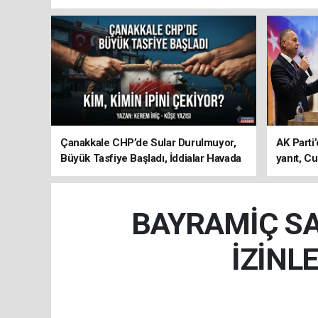
Çanakkale CHP’de Sular Durulmuyor,
AK Parti’
Büyük Tasfiye Başladı, İddialar Havada
yanıt, Cu
Uçuşuyor
ediyoru
BAYRAMİÇ SA
İZİNL