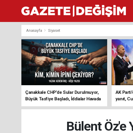
Anasayfa
Siyaset
Çanakkale CHP’de Sular Durulmuyor,
AK Parti’
Büyük Tasfiye Başladı, İddialar Havada
yanıt, Cu
Uçuşuyor
ediyoru
Bülent Öz'e