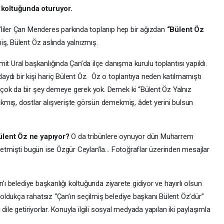
 koltuğunda oturuyor.
liler Çan Menderes parkında toplanıp hep bir ağızdan
“Bülent Öz
iş, Bülent Öz aslında yalnızmış.
it Ural başkanlığında Çan’da ilçe danışma kurulu toplantısı yapıldı.
ıdaydı bir kişi hariç Bülent Öz. Öz o toplantıya neden katılmamıştı
çok da bir şey demeye gerek yok. Demek ki “Bülent Öz Yalnız
mış, dostlar alışverişte görsün demekmiş, âdet yerini bulsun
Bülent Öz ne yapıyor?
O da tribünlere oynuyor dün Muharrem
t etmişti bugün ise Özgür Ceylan’la… Fotoğraflar üzerinden mesajlar
n’ı belediye başkanlığı koltuğunda ziyarete gidiyor ve hayırlı olsun
ldukça rahatsız “Çan’ın seçilmiş belediye başkanı Bülent Öz’dür”
dile getiriyorlar. Konuyla ilgili sosyal medyada yapılan iki paylaşımla