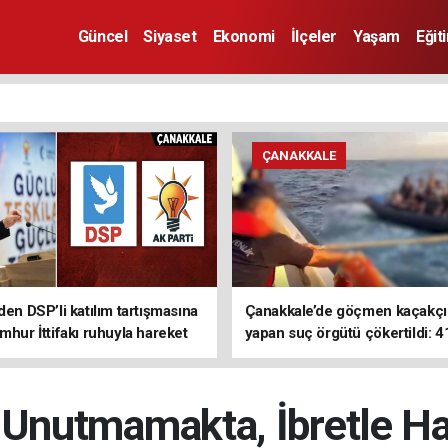
Güncel
Siyaset
Ekonomi
İlçeler
Yaşam
Eğit
ÇANAKKALE
den DSP’li katılım tartışmasına
Çanakkale’de göçmen kaçakçıl
mhur İttifakı ruhuyla hareket
yapan suç örgütü çökertildi: 4
z
tutuklama
ı Unutmamakta, İbretle H