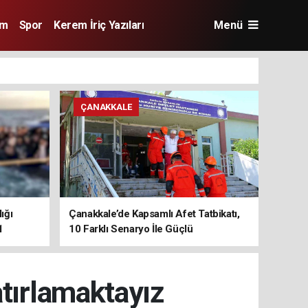
im
Spor
Kerem İriç Yazıları
Menü
ÇANAKKALE
ığı
Çanakkale’de Kapsamlı Afet Tatbikatı,
1
10 Farklı Senaryo İle Güçlü
Koordinasyon
atırlamaktayız