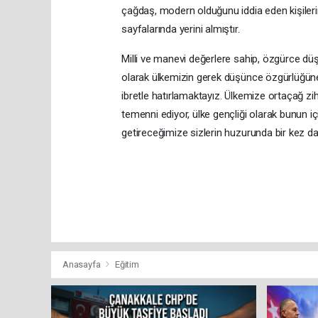
çağdaş, modern olduğunu iddia eden kişilerin 
sayfalarında yerini almıştır.
Milli ve manevi değerlere sahip, özgürce düşü
olarak ülkemizin gerek düşünce özgürlüğüne
ibretle hatırlamaktayız. Ülkemize ortaçağ zi
temenni ediyor, ülke gençliği olarak bunun 
getireceğimize sizlerin huzurunda bir kez d
Anasayfa
Eğitim