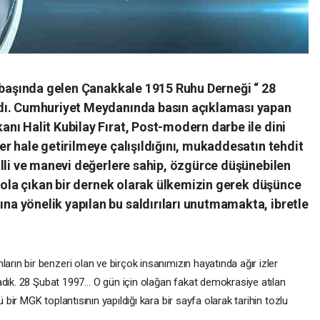
n başında gelen Çanakkale 1915 Ruhu Derneği “ 28
dı. Cumhuriyet Meydanında basın açıklaması yapan
nı Halit Kubilay Fırat, Post-modern darbe ile dini
r hale getirilmeye çalışıldığını, mukaddesatın tehdit
lli ve manevi değerlere sahip, özgürce düşünebilen
 yola çıkan bir dernek olarak ülkemizin gerek düşünce
 yönelik yapılan bu saldırıları unutmamakta, ibretle
n bir benzeri olan ve birçok insanımızın hayatında ağır izler
adık. 28 Şubat 1997… O gün için olağan fakat demokrasiye atılan
ir MGK toplantısının yapıldığı kara bir sayfa olarak tarihin tozlu