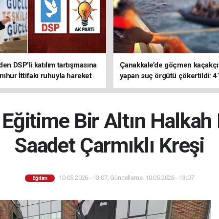
den DSP’li katılım tartışmasına
Çanakkale’de göçmen kaçakçıl
mhur İttifakı ruhuyla hareket
yapan suç örgütü çökertildi: 4
z
tutuklama
ğitime Bir Altın Halkah
Saadet Çarmıklı Kreşi
10.05.2026 - 13:07, Güncelleme: 10.05.2026 - 13:07
Eğitim