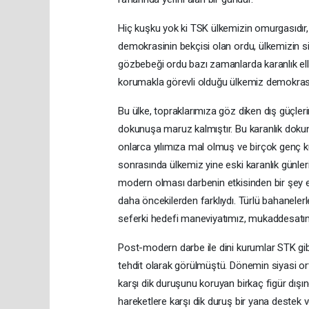
Hiç kuşku yok ki TSK ülkemizin omurgasıdır,
demokrasinin bekçisi olan ordu, ülkemizin sig
gözbebeği ordu bazı zamanlarda karanlık eller
korumakla görevli olduğu ülkemiz demokrasi
Bu ülke, topraklarımıza göz diken dış güçleri
dokunuşa maruz kalmıştır. Bu karanlık dokun
onlarca yılımıza mal olmuş ve birçok genç ku
sonrasında ülkemiz yine eski karanlık günlerin
modern olması darbenin etkisinden bir şey ek
daha öncekilerden farklıydı. Türlü bahanelerl
seferki hedefi maneviyatımız, mukaddesatı
Post-modern darbe ile dini kurumlar STK gib
tehdit olarak görülmüştü. Dönemin siyasi ortam
karşı dik duruşunu koruyan birkaç figür dışınd
hareketlere karşı dik duruş bir yana destek v