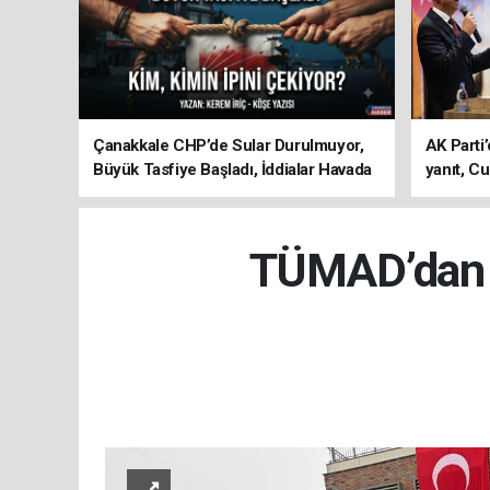
Çanakkale CHP’de Sular Durulmuyor,
AK Parti’
Büyük Tasfiye Başladı, İddialar Havada
yanıt, Cu
Uçuşuyor
ediyoru
TÜMAD’dan E