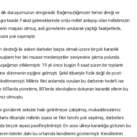
 dik duruşumuzun simgesidir. Bağımsızlığımızın temel direği ve
ortasıdır. Fakat geleneklerinde ordu-millet anlayışı olan milletimizin
in maşası olmuş, asli görevlerini unutarak yaptığı faaliyetlerle,
sini yok saymıştır.
n desteği ile askeri darbeler başta olmak üzere birçok karanlık
uşların her biri muasır medeniyetler seviyesine çıkma yolunda
şağımızı etkilemiştir. 19 yıl önce bugün 9 saat süren bir toplantı
e dönmenin eşiğine gelmişti. Şekil itibariyle fiziki değil de post-
siltmemişti. Millete fikri anlamda vurulan bu darbenin hedefi ise
e 60’larda yönetime, 80’lerde ideolojilere dokunan karanlık ellerin bu
mız olmuştu.
i görülerek seküler hale getirilmeye çalışılmış, mukaddesatımız
ı itibariyle milletin siyasi ve fikri tercihi yok sayılmış, darbelere
a birçok siyasi pasifleştirilmişti. En acısı ülkeyi karanlığa götüren bu
eren liderler dahi bu ortamda kendilerini göstermişti. Kendilerinin