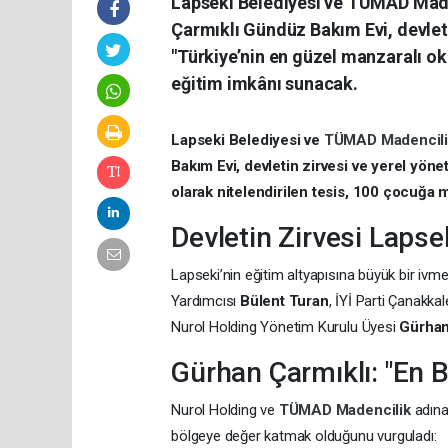
Lapseki Belediyesi ve TÜMAD Maden
Çarmıklı Gündüz Bakım Evi, devletin
"Türkiye’nin en güzel manzaralı ok
eğitim imkânı sunacak.
Lapseki Belediyesi ve
TÜMAD Madencil
Bakım Evi, devletin zirvesi ve yerel yönet
olarak nitelendirilen tesis, 100 çocuğa
Devletin Zirvesi Lapse
Lapseki’nin eğitim altyapısına büyük bir ivme
Yardımcısı
Bülent Turan
, İYİ Parti Çanakkal
Nurol Holding Yönetim Kurulu Üyesi
Gürhan
Gürhan Çarmıklı: "En 
Nurol Holding ve
TÜMAD Madencilik
adın
bölgeye değer katmak olduğunu vurguladı: