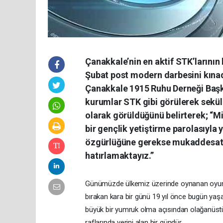
Çanakkale’nin en aktif STK’larını
Şubat post modern darbesini kına
Çanakkale 1915 Ruhu Derneği Başka
kurumlar STK gibi görülerek seküle
olarak görüldüğünü belirterek; “Mi
bir gençlik yetiştirme parolasıyla
özgürlüğüne gerekse mukaddesatına
hatırlamaktayız.”
Günümüzde ülkemiz üzerinde oynanan oyunları
bırakan kara bir günü 19 yıl önce bugün yaş
büyük bir yumruk olma açısından olağanüstü b
raflarında yerini alan bir gündür.