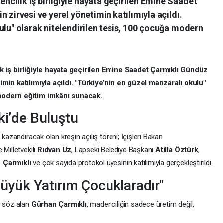
cilik iş birliğiyle hayata geçirilen Emine Saadet
 zirvesi ve yerel yönetimin katılımıyla açıldı.
ulu" olarak nitelendirilen tesis, 100 çocuğa modern
ik
iş birliğiyle hayata geçirilen Emine Saadet Çarmıklı Gündüz
imin katılımıyla açıldı. "Türkiye’nin en güzel manzaralı okulu"
 modern eğitim imkânı sunacak.
ki’de Buluştu
 kazandıracak olan kreşin açılış töreni; İçişleri Bakan
e Milletvekili
Rıdvan Uz
, Lapseki Belediye Başkanı
Atilla Öztürk
,
 Çarmıklı
ve çok sayıda protokol üyesinin katılımıyla gerçekleştirildi.
Büyük Yatırım Çocuklaradır"
a söz alan
Gürhan Çarmıklı
, madenciliğin sadece üretim değil,