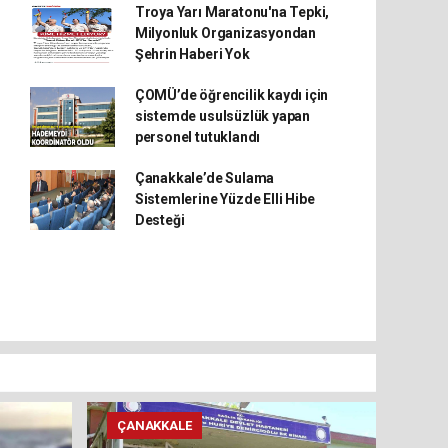
Troya Yarı Maratonu'na Tepki,
Milyonluk Organizasyondan
Şehrin Haberi Yok
ÇOMÜ’de öğrencilik kaydı için
sistemde usulsüzlük yapan
personel tutuklandı
Çanakkale’de Sulama
Sistemlerine Yüzde Elli Hibe
Desteği
ÇANAKKALE