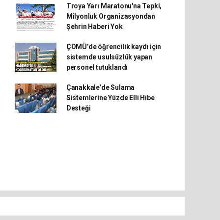
Troya Yarı Maratonu'na Tepki,
Milyonluk Organizasyondan
Şehrin Haberi Yok
ÇOMÜ’de öğrencilik kaydı için
sistemde usulsüzlük yapan
personel tutuklandı
Çanakkale’de Sulama
Sistemlerine Yüzde Elli Hibe
Desteği