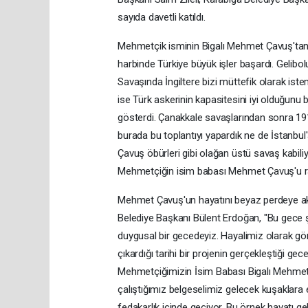
sayıda davetli katıldı.
Mehmetçik isminin Bigalı Mehmet Çavuş'tan gel
harbinde Türkiye büyük işler başardı. Gelibolu
Savaşında İngiltere bizi müttefik olarak iste
ise Türk askerinin kapasitesini iyi olduğunu b
gösterdi. Çanakkale savaşlarından sonra 1918
burada bu toplantıyı yapardık ne de İstanbu
Çavuş öbürleri gibi olağan üstü savaş kabili
Mehmetçiğin isim babası Mehmet Çavuş'u r
Mehmet Çavuş'un hayatını beyaz perdeye akta
Belediye Başkanı Bülent Erdoğan, "Bu gece şe
duygusal bir gecedeyiz. Hayalimiz olarak gö
çıkardığı tarihi bir projenin gerçekleştiği 
Mehmetçiğimizin İsim Babası Bigalı Mehmet 
çalıştığımız belgeselimiz gelecek kuşaklara
fedakarlık içinde geçiyor. Bu örnek hayatı ge