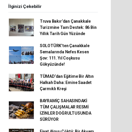
İlginizi Çekebilir
Truva Bakır’dan Çanakkale
Turizmine Tam Destek: 86 Bin
Yıllık Tarih Gün Yüzünde
SOLOTÜRK’ten Çanakkale
Semalarında Nefes Kesen
Şov: 111. Yıl Coşkusu
Gökyüzünde!
TÜMAD’dan Eğitime Bir Altın
Halkah Daha: Emine Saadet
Çarmıklı Kreşi
BAYRAMİÇ SAHASINDAKİ
TÜM ÇALIŞMALAR RESMİ
İZİNLER DOĞRULTUSUNDA
SÜRÜYOR
Fiyat Algısı Çöktü: Bir Akşam