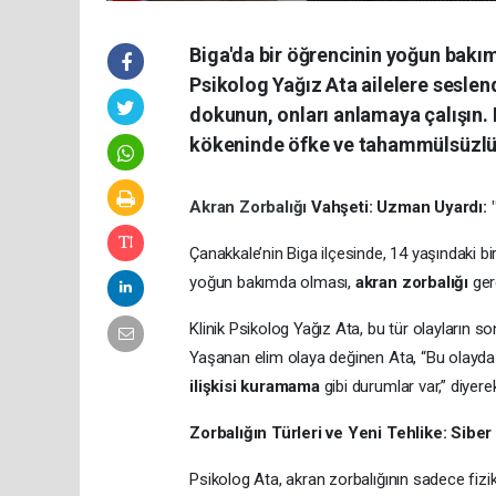
Biga'da bir öğrencinin yoğun bakım
Psikolog Yağız Ata ailelere sesle
dokunun, onları anlamaya çalışın. K
kökeninde öfke ve tahammülsüzlüğ
Akran Zorbalığı
Vahşeti: Uzman Uyardı: 
Çanakkale’nin Biga ilçesinde, 14 yaşındaki bi
yoğun bakımda olması,
akran zorbalığı
gerç
Klinik Psikolog Yağız Ata, bu tür olayların s
Yaşanan elim olaya değinen Ata, “Bu olayda 
ilişkisi kuramama
gibi durumlar var,” diyerek
Zorbalığın Türleri ve Yeni Tehlike: Siber
Psikolog Ata, akran zorbalığının sadece fizi