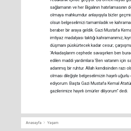
sağlamanın ve her Bigalının hatırlamasının d
olmaya mahkumdur anlayışıyla bizler geçmiş
olsun belgeselimizi tamamladık ve kahraman
beraber bir araya geldik. Gazi Mustafa Kema
imtiyaz madalyası taktığı kahramanımız, kıyme
düşmanı püskürtecek kadar cesur; çarpışmada
'Arkadaşlarım cephede savaşırken ben burad
edilen maddi yardımlara 'Ben vatanım için 
adanmış bir ruhtur. Allah kendisinden razı o
olması dileğiyle belgeselimizin hayırlı uğu
ediyorum. Başta Gazi Mustafa Kemal Atatürk 
gazilerimize hayırlı ömürler diliyorum" dedi.
Anasayfa
Yaşam