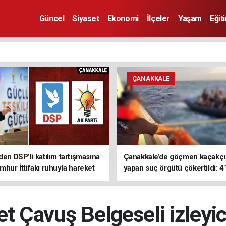
Güncel
Siyaset
Ekonomi
İlçeler
Yaşam
Eğit
ÇANAKKALE
den DSP’li katılım tartışmasına
Çanakkale’de göçmen kaçakçıl
mhur İttifakı ruhuyla hareket
yapan suç örgütü çökertildi: 4
z
tutuklama
 Çavuş Belgeseli izleyic