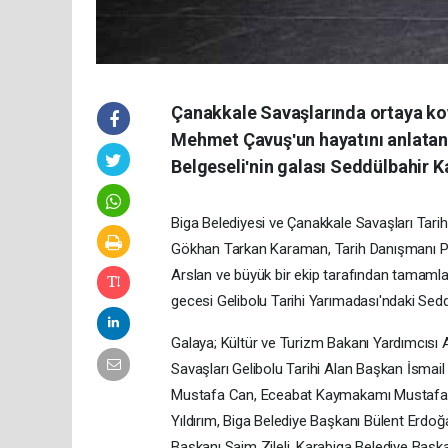
Çanakkale Savaşlarında ortaya ko
Mehmet Çavuşʹun hayatını anlatan
Belgeseliʹnin galası Seddülbahir Ka
Biga Belediyesi ve Çanakkale Savaşları Tari
Gökhan Tarkan Karaman, Tarih Danışmanı Prof
Arslan ve büyük bir ekip tarafından tamaml
gecesi Gelibolu Tarihi Yarımadası'ndaki Seddü
Galaya; Kültür ve Turizm Bakanı Yardımcısı
Savaşları Gelibolu Tarihi Alan Başkan İsmail 
Mustafa Can, Eceabat Kaymakamı Mustafa Çif
Yıldırım, Biga Belediye Başkanı Bülent Erdo
Başkanı Saim Zileli, Karabiga Belediye Başka