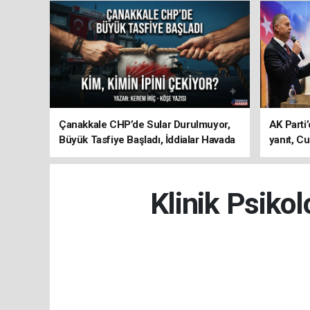
Çanakkale CHP’de Sular Durulmuyor,
AK Parti’
Büyük Tasfiye Başladı, İddialar Havada
yanıt, Cu
Uçuşuyor
ediyoru
Klinik Psiko