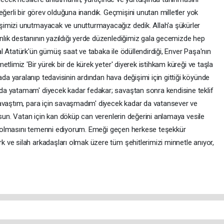
eğerli bir görev olduğuna inandık. Geçmişini unutan milletler yok
imizi unutmayacak ve unutturmayacağız dedik. Allah'a şükürler
lık destanının yazıldığı yerde düzenlediğimiz gala gecemizde hep
l Atatürk'ün gümüş saat ve tabaka ile ödüllendirdiği, Enver Paşa'nın
tlimiz 'Bir yürek bir de kürek yeter' diyerek istihkam küreği ve taşla
 yaralanıp tedavisinin ardından hava değişimi için gittiği köyünde
a yatamam' diyecek kadar fedakar; savaştan sonra kendisine teklif
savaştım, para için savaşmadım' diyecek kadar da vatansever ve
lsun. Vatan için kan döküp can verenlerin değerini anlamaya vesile
rlu olmasını temenni ediyorum. Emeği geçen herkese teşekkür
ve silah arkadaşları olmak üzere tüm şehitlerimizi minnetle anıyor,