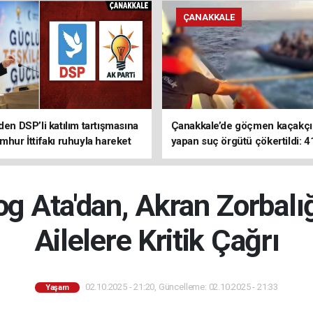
ÇANAKKALE
den DSP’li katılım tartışmasına
Çanakkale’de göçmen kaçakçıl
mhur İttifakı ruhuyla hareket
yapan suç örgütü çökertildi: 4
z
tutuklama
log Ata'dan, Akran Zorbalı
Ailelere Kritik Çağrı
02.10.2025 - 21:20, Güncelleme: 02.10.2025 - 21:33
Yaşam