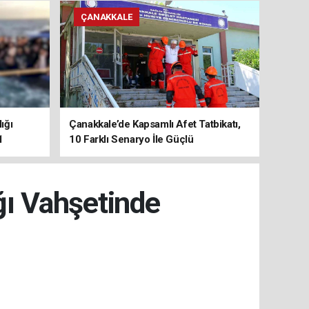
ÇANAKKALE
ığı
Çanakkale’de Kapsamlı Afet Tatbikatı,
1
10 Farklı Senaryo İle Güçlü
Koordinasyon
ğı Vahşetinde