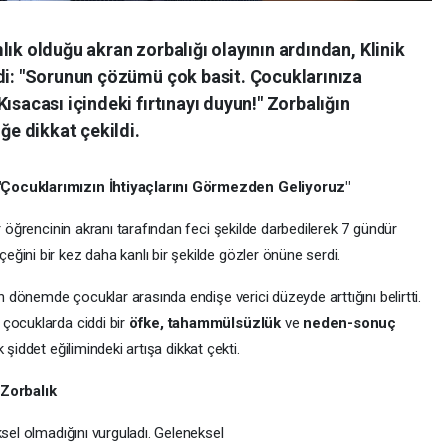
lık olduğu akran zorbalığı olayının ardından, Klinik
ndi: "Sorunun çözümü çok basit. Çocuklarınıza
ısacası içindeki fırtınayı duyun!" Zorbalığın
e dikkat çekildi.
"Çocuklarımızın İhtiyaçlarını Görmezden Geliyoruz"
r öğrencinin akranı tarafından feci şekilde darbedilerek 7 gündür
eğini bir kez daha kanlı bir şekilde gözler önüne serdi.
on dönemde çocuklar arasında endişe verici düzeyde arttığını belirtti.
çocuklarda ciddi bir
öfke, tahammülsüzlük
ve
neden-sonuç
 şiddet eğilimindeki artışa dikkat çekti.
 Zorbalık
ksel olmadığını vurguladı. Geleneksel