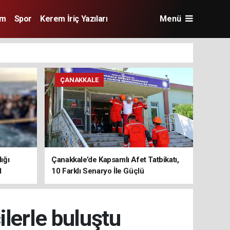
im
Spor
Kerem İriç Yazıları
Menü
ÇANAKKALE
ığı
Çanakkale’de Kapsamlı Afet Tatbikatı,
1
10 Farklı Senaryo İle Güçlü
Koordinasyon
ilerle buluştu