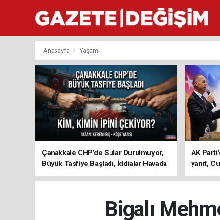
Anasayfa
Yaşam
Çanakkale CHP’de Sular Durulmuyor,
AK Parti’
Büyük Tasfiye Başladı, İddialar Havada
yanıt, Cu
Uçuşuyor
ediyoru
Bigalı Mehmet