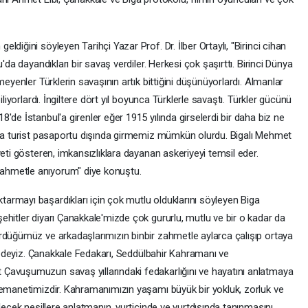
diğini söyleyen Tarihçi Yazar Prof. Dr. İlber Ortaylı, "Birinci cihan
'da dayandıkları bir savaş verdiler. Herkesi çok şaşırttı. Birinci Dünya
meyenler Türklerin savaşının artık bittiğini düşünüyorlardı. Almanlar
iliyorlardı. İngiltere dört yıl boyunca Türklerle savaştı. Türkler gücünü
'de İstanbul'a girenler eğer 1915 yılında girselerdi bir daha biz ne
l'a turist pasaportu dışında girmemiz mümkün olurdu. Bigalı Mehmet
yeti gösteren, imkansızlıklara dayanan askeriyeyi temsil eder.
ahmetle anıyorum" diye konuştu.
rmayı başardıkları için çok mutlu olduklarını söyleyen Biga
hitler diyarı Çanakkale'mizde çok gururlu, mutlu ve bir o kadar da
rdüğümüz ve arkadaşlarımızın binbir zahmetle aylarca çalışıp ortaya
gecedeyiz. Çanakkale Fedakarı, Seddülbahir Kahramanı ve
Çavuşumuzun savaş yıllarındaki fedakarlığını ve hayatını anlatmaya
 emanetimizdir. Kahramanımızın yaşamı büyük bir yokluk, zorluk ve
lecek nesillere anlatmanın, yurtiçinde ve yurtdışında tanınmasını