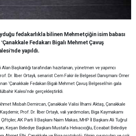
yduğu fedakarlıkla bilinen Mehmetçiğin isim babası
 ʹÇanakkale Fedakarı Bigalı Mehmet Çavuş
lesiʹnde yapıldı.
hi Alan Başkanlığı tarafından hazırlanan, yönetmen ve yapımcı
. Dr. İlber Ortaylı, senarist Cem Fakir ile Belgesel Danışmanı Ömer
anan 'Çanakkale Fedakarı Bigalı Mehmet Çavuş Belgeseli'nin gala
lbahir Kalesi'nde gerçekleştirildi.
 Ahmet Misbah Demircan, Çanakkale Valisi İlhami Aktaş, Çanakkale
Kaşdemir, Prof. Dr. İlber Ortaylı, vali yardımcıları, Biga Kaymakamı
tçiler, AK Parti İl Başkanı Naim Makas, MHP İl Başkanı Ali Tuğrul
ğan, Keşan Belediye Başkanı Mustafa Helvacıoğlu, Eceabat Belediye
nı Ahmet Elbi, Çanakkale ve Biga protokolü, filmin oyuncuları ve çok