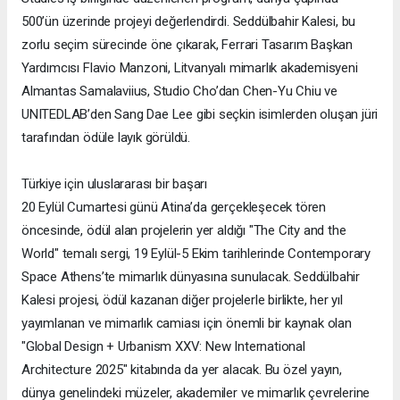
500’ün üzerinde projeyi değerlendirdi. Seddülbahir Kalesi, bu
zorlu seçim sürecinde öne çıkarak, Ferrari Tasarım Başkan
Yardımcısı Flavio Manzoni, Litvanyalı mimarlık akademisyeni
Almantas Samalaviius, Studio Cho’dan Chen-Yu Chiu ve
UNITEDLAB’den Sang Dae Lee gibi seçkin isimlerden oluşan jüri
tarafından ödüle layık görüldü.
Türkiye için uluslararası bir başarı
20 Eylül Cumartesi günü Atina’da gerçekleşecek tören
öncesinde, ödül alan projelerin yer aldığı "The City and the
World" temalı sergi, 19 Eylül-5 Ekim tarihlerinde Contemporary
Space Athens’te mimarlık dünyasına sunulacak. Seddülbahir
Kalesi projesi, ödül kazanan diğer projelerle birlikte, her yıl
yayımlanan ve mimarlık camiası için önemli bir kaynak olan
"Global Design + Urbanism XXV: New International
Architecture 2025" kitabında da yer alacak. Bu özel yayın,
dünya genelindeki müzeler, akademiler ve mimarlık çevrelerine