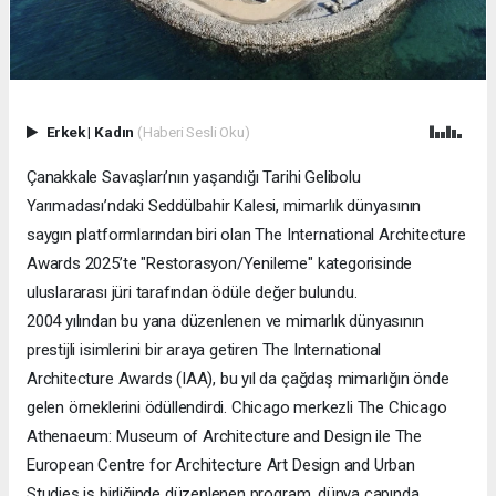
Erkek
|
Kadın
(Haberi Sesli Oku)
Çanakkale Savaşları’nın yaşandığı Tarihi Gelibolu
Yarımadası’ndaki Seddülbahir Kalesi, mimarlık dünyasının
saygın platformlarından biri olan The International Architecture
Awards 2025’te "Restorasyon/Yenileme" kategorisinde
uluslararası jüri tarafından ödüle değer bulundu.
2004 yılından bu yana düzenlenen ve mimarlık dünyasının
prestijli isimlerini bir araya getiren The International
Architecture Awards (IAA), bu yıl da çağdaş mimarlığın önde
gelen örneklerini ödüllendirdi. Chicago merkezli The Chicago
Athenaeum: Museum of Architecture and Design ile The
European Centre for Architecture Art Design and Urban
Studies iş birliğinde düzenlenen program, dünya çapında