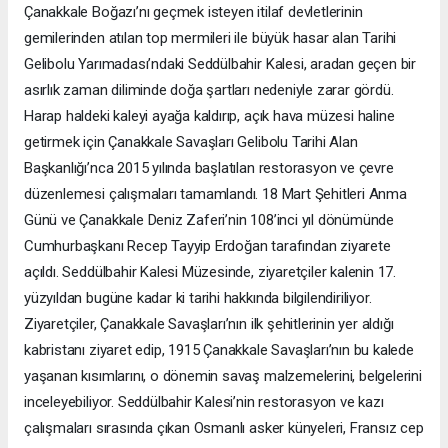
Çanakkale Boğazı’nı geçmek isteyen itilaf devletlerinin
gemilerinden atılan top mermileri ile büyük hasar alan Tarihi
Gelibolu Yarımadası’ndaki Seddülbahir Kalesi, aradan geçen bir
asırlık zaman diliminde doğa şartları nedeniyle zarar gördü.
Harap haldeki kaleyi ayağa kaldırıp, açık hava müzesi haline
getirmek için Çanakkale Savaşları Gelibolu Tarihi Alan
Başkanlığı’nca 2015 yılında başlatılan restorasyon ve çevre
düzenlemesi çalışmaları tamamlandı. 18 Mart Şehitleri Anma
Günü ve Çanakkale Deniz Zaferi’nin 108’inci yıl dönümünde
Cumhurbaşkanı Recep Tayyip Erdoğan tarafından ziyarete
açıldı. Seddülbahir Kalesi Müzesinde, ziyaretçiler kalenin 17.
yüzyıldan bugüne kadar ki tarihi hakkında bilgilendiriliyor.
Ziyaretçiler, Çanakkale Savaşları’nın ilk şehitlerinin yer aldığı
kabristanı ziyaret edip, 1915 Çanakkale Savaşları’nın bu kalede
yaşanan kısımlarını, o dönemin savaş malzemelerini, belgelerini
inceleyebiliyor. Seddülbahir Kalesi’nin restorasyon ve kazı
çalışmaları sırasında çıkan Osmanlı asker künyeleri, Fransız cep