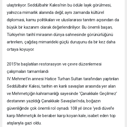
ulaştırılıyor. Seddülbahir Kalesi’nin bu ödüle layık görülmesi,
yalnızca mimarlık alanında değil; aynı zamanda kültürel
diplomasi, kamu politikaları ve uluslararası tanıtım açısından da
büyük bir kazanım olarak değerlendiriliyor. Bu önemli başarı,
Türkiye’nin tarihî mirasının dünya sahnesinde görünürlüğünü
artırırken, çağdaş mimarideki güçlü duruşunu da bir kez daha
ortaya koyuyor.
2015’te başlatılan restorasyon ve çevre düzenlemesi
çalışmaları tamamlandı
IV. Mehmet’in annesi Hatice Turhan Sultan tarafından yaptırılan
Seddülbahir Kalesi, tarihin en kanlı savaşları arasında yer alan
ve Mehmetçiğin kahramanlığı sayesinde ’Çanakkale Geçilmez’
destanının yazıldığı Çanakkale Savaşları’nda, boğazın
güvenliğinde çok önemli rol oynadı. 108 yıl önce ’yedi düvel’e
karşı Mehmetçik ile beraber karşı koyan kale, isabet eden top
atışlarıyla gazi oldu.