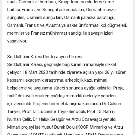
saati, Osmanlı el bombası, Krupp topu namlu temizleme
harbisi, Fransız ve Senegal asker palaları, Osmanlı mavzer
süngüleri, Osmanlı süngü kını, Osmanlı palaska barutluğu,
Osmanlı, Fransız ve Avustralya asker üniforması kol düğmeleri,
mermiler ve Fransız mühimmat sandığı ile savaşın izleri
yaşatılıyor.
Seddülbahir Kalesi Restorasyon Projesi
Seddülbahir Kalesi, geçmişle bağ kuran mimarisiyle dikkat
çekiyor. 18 Mart 2023 tarihinde ziyarete açılan yapı, 26 yıl süren
kapsamlı akademik araştırma, arkeolojik kazı, mimari
belgeleme ve uygulama süreci sonunda ayağa kaldırıldı. Proje,
tarihî dokuyu korurken çağdaş mimarlık ilkeleriyle yeniden
işlevlendirildi. Projenin bilimsel danışma kurulunda Dr. Gülsün
Tanyeli, Prof. Dr. Lucienne Thys-Şenocak, Prof. Dr. Rahmi
Nurhan Çelik, Dr. Haluk Sesigür ve Arzu Özsavaşcı yer aldı.
Mimari projeyi ise Yusuf Burak Dolu (KOOP Mimarlık) ve Arzu
Özsavaşcı (AOMTD) üstlendi. Uygulama, ABMA Restorasyon