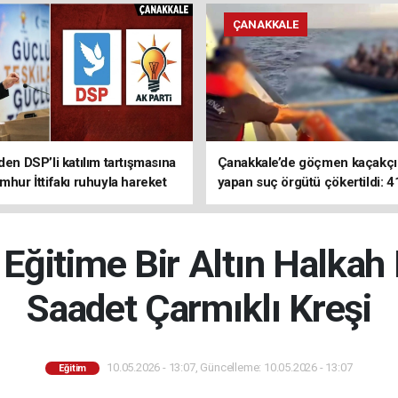
ÇANAKKALE
den DSP’li katılım tartışmasına
Çanakkale’de göçmen kaçakçıl
mhur İttifakı ruhuyla hareket
yapan suç örgütü çökertildi: 4
z
tutuklama
ğitime Bir Altın Halkah
Saadet Çarmıklı Kreşi
10.05.2026 - 13:07, Güncelleme: 10.05.2026 - 13:07
Eğitim