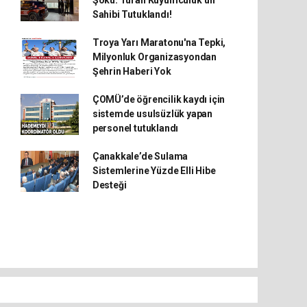
Şoku: Turan Kuyumculuk’un
Sahibi Tutuklandı!
Troya Yarı Maratonu'na Tepki,
Milyonluk Organizasyondan
Şehrin Haberi Yok
ÇOMÜ’de öğrencilik kaydı için
sistemde usulsüzlük yapan
personel tutuklandı
Çanakkale’de Sulama
Sistemlerine Yüzde Elli Hibe
Desteği