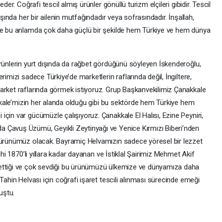
der. Coğrafi tescil almış ürünler gönüllü turizm elçileri gibidir. Tescil
ışında her bir ailenin mutfağındadır veya sofrasındadır. İnşallah,
ile bu anlamda çok daha güçlü bir şekilde hem Türkiye ve hem dünya
ürünlerin yurt dışında da rağbet gördüğünü söyleyen İskenderoğlu,
rimizi sadece Türkiye’de marketlerin raflarında değil, İngiltere,
arket raflarında görmek istiyoruz. Grup Başkanvekilimiz Çanakkale
nakkale’mizin her alanda olduğu gibi bu sektörde hem Türkiye hem
çin var gücümüzle çalışıyoruz. Çanakkale El Halısı, Ezine Peyniri,
 Çavuş Üzümü, Geyikli Zeytinyağı ve Yenice Kırmızı Biberi’nden
. ürünümüz olacak. Bayramiç Helvamızın sadece yöresel bir lezzet
ihi 1870’li yıllara kadar dayanan ve İstiklal Şairimiz Mehmet Akif
 ettiği ve çok sevdiği bu ürünümüzü ülkemize ve dünyamıza daha
Tahin Helvası için coğrafi işaret tescili alınması sürecinde emeği
uştu.