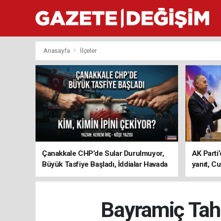
Anasayfa
İlçeler
Çanakkale CHP’de Sular Durulmuyor,
AK Parti’
Büyük Tasfiye Başladı, İddialar Havada
yanıt, Cu
Uçuşuyor
ediyoru
Bayramiç Tahi