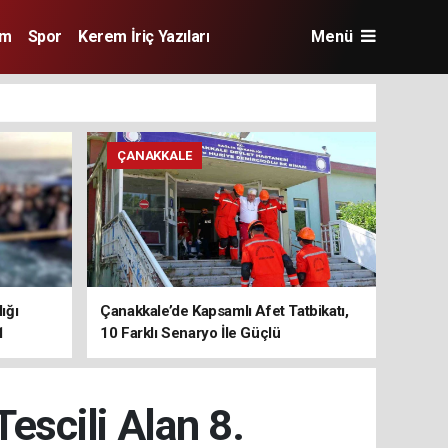
im
Spor
Kerem İriç Yazıları
Menü
ÇANAKKALE
ığı
Çanakkale’de Kapsamlı Afet Tatbikatı,
1
10 Farklı Senaryo İle Güçlü
Koordinasyon
escili Alan 8.