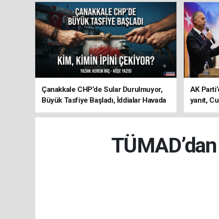
Çanakkale CHP’de Sular Durulmuyor,
AK Parti’
Büyük Tasfiye Başladı, İddialar Havada
yanıt, Cu
Uçuşuyor
ediyoru
TÜMAD’dan E