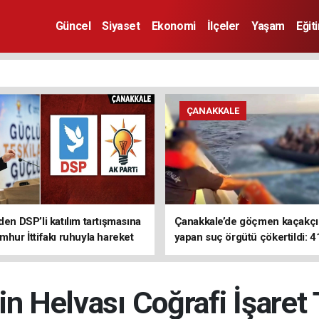
Güncel
Siyaset
Ekonomi
İlçeler
Yaşam
Eğit
ÇANAKKALE
den DSP’li katılım tartışmasına
Çanakkale’de göçmen kaçakçıl
mhur İttifakı ruhuyla hareket
yapan suç örgütü çökertildi: 4
z
tutuklama
n Helvası Coğrafi İşaret T