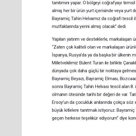
tanıtımını yapar. O bölgeyi coğrafyayı temsil e
almış her bir ürün yurt içerisinde veya yurt d
Bayramiç Tahin Helvamız da coğrafi tescil 
mutfaklarında yerini almış olacak” dedi.
Yapılan yatırım ve desteklerle, markalaşan 
“Zaten çok kaliteli olan ve markalaşan ürünle
İspanya, Rusya’da ya da başka bir ülkenin m
Milletvekilimiz Bülent Turan ile birlikte Ça
dünyada çok daha güçlü bir noktaya gelmesi i
Bayramiç Beyazı, Bayramiç Elması, Bozcaada
sonra Bayramiç Tahin Helvası tescil alan 8
olmanın ötesinde tarihi bir değeri de var. Tar
Ersoy’un da çocukluk anılarında çokça söz
büyük kitlelere tanıtmak istiyoruz. Bayramiç 
geçen herkese teşekkür ediyorum” diye kon