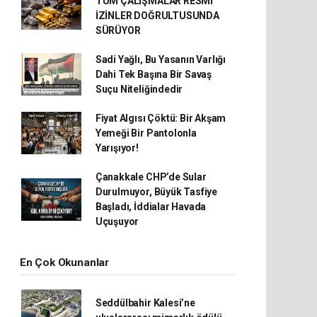
TÜM ÇALIŞMALAR RESMİ
İZİNLER DOĞRULTUSUNDA
SÜRÜYOR
Sadi Yağlı, Bu Yasanın Varlığı
Dahi Tek Başına Bir Savaş
Suçu Niteliğindedir
Fiyat Algısı Çöktü: Bir Akşam
Yemeği Bir Pantolonla
Yarışıyor!
Çanakkale CHP’de Sular
Durulmuyor, Büyük Tasfiye
Başladı, İddialar Havada
Uçuşuyor
En Çok Okunanlar
Seddülbahir Kalesi’ne