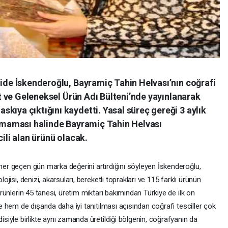
lide İskenderoğlu, Bayramiç Tahin Helvası’nın coğrafi
ret ve Geleneksel Ürün Adı Bülteni’nde yayınlanarak
kıya çıktığını kaydetti. Yasal süreç gereği 3 aylık
 olmaması halinde Bayramiç Tahin Helvası
cili alan ürünü olacak.
 her geçen gün marka değerini artırdığını söyleyen İskenderoğlu,
lojisi, denizi, akarsuları, bereketli toprakları ve 115 farklı ürünün
 ürünlerin 45 tanesi, üretim miktarı bakımından Türkiye de ilk on
de hem de dışarıda daha iyi tanıtılması açısından coğrafi tesciller çok
disiyle birlikte aynı zamanda üretildiği bölgenin, coğrafyanın da