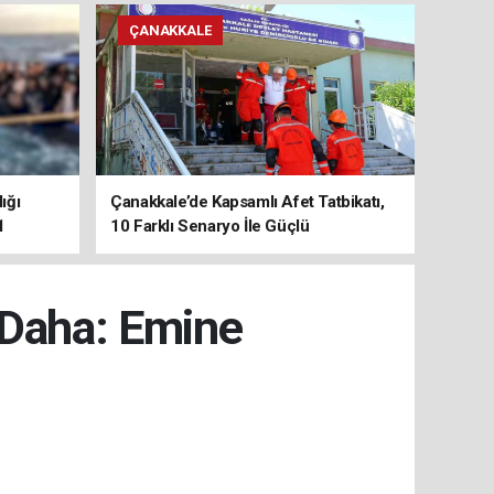
ÇANAKKALE
ığı
Çanakkale’de Kapsamlı Afet Tatbikatı,
1
10 Farklı Senaryo İle Güçlü
Koordinasyon
 Daha: Emine