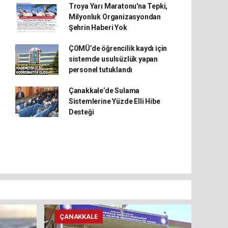
Troya Yarı Maratonu'na Tepki,
Milyonluk Organizasyondan
Şehrin Haberi Yok
ÇOMÜ’de öğrencilik kaydı için
sistemde usulsüzlük yapan
personel tutuklandı
Çanakkale’de Sulama
Sistemlerine Yüzde Elli Hibe
Desteği
ÇANAKKALE