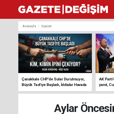
Anasayfa
Siyaset
Çanakkale CHP’de Sular Durulmuyor,
AK Parti’
Büyük Tasfiye Başladı, İddialar Havada
yanıt, Cu
Uçuşuyor
ediyoru
Aylar Önces