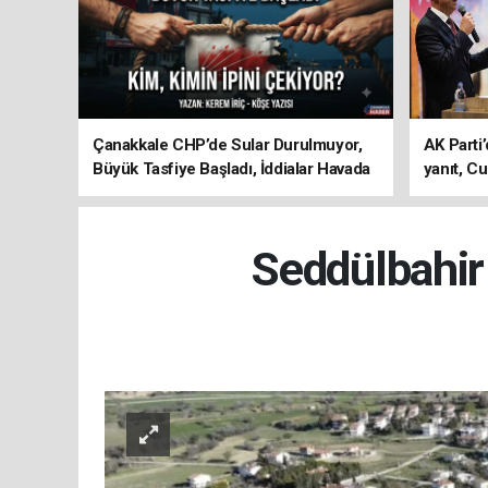
Çanakkale CHP’de Sular Durulmuyor,
AK Parti’
Büyük Tasfiye Başladı, İddialar Havada
yanıt, Cu
Uçuşuyor
ediyoru
Seddülbahir 