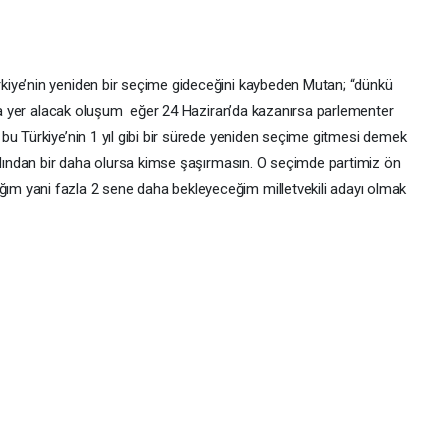
iye’nin yeniden bir seçime gideceğini kaybeden Mutan; “dünkü
ında yer alacak oluşum eğer 24 Haziran’da kazanırsa parlementer
bu Türkiye’nin 1 yıl gibi bir sürede yeniden seçime gitmesi demek
ardından bir daha olursa kimse şaşırmasın. O seçimde partimiz ön
m yani fazla 2 sene daha bekleyeceğim milletvekili adayı olmak