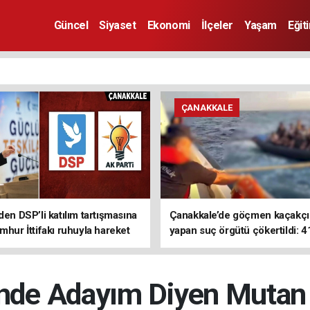
Güncel
Siyaset
Ekonomi
İlçeler
Yaşam
Eğit
ÇANAKKALE
den DSP’li katılım tartışmasına
Çanakkale’de göçmen kaçakçıl
mhur İttifakı ruhuyla hareket
yapan suç örgütü çökertildi: 4
z
tutuklama
inde Adayım Diyen Mutan