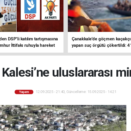
den DSP’li katılım tartışmasına
Çanakkale’de göçmen kaçakçıl
mhur İttifakı ruhuyla hareket
yapan suç örgütü çökertildi: 4
z
tutuklama
Kalesi’ne uluslararası m
12.09.2025 - 21:40, Güncelleme: 15.09.2025 - 14:21
Yaşam