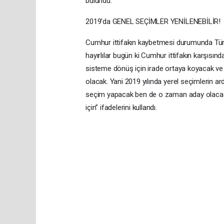
bulundu.
2019’da GENEL SEÇİMLER YENİLENEBİLİR!
Cumhur ittifakın kaybetmesi durumunda Türk
hayırlılar bugün ki Cumhur ittifakın karşıs
sisteme dönüş için irade ortaya koyacak ve 
olacak. Yani 2019 yılında yerel seçimlerin 
seçim yapacak ben de o zaman aday olacağı
için” ifadelerini kullandı.