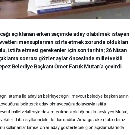
eceği açıklanan erken seçimde aday olabilmek isteyen
uvvetleri mensuplarının istifa etmek zorunda oldukları
lu, istifa etmesi gerekenler için son tarihin; 26 Nisan
çıklama sonrası gözler aylar öncesinde milletvekili
Kepez Belediye Başkanı Ömer Faruk Mutan’a çevirdi.
ı atama ile adayları belirleyeceğini, mevcut belediye başkanlarının
oyduğunu belirterek aday olmayacağını dolayısıyla istifa
evcut milletvekilleriyle devam edilmesi olduğunu da söyleyen Mutan;
 vekiller daha 5 yıllarını bile doldurmadılar. Ama gözüken tablo biraz
nü kullananlar kimse onlar aday gösterilecek gibi” açıklamalarında