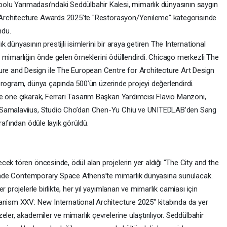
ibolu Yarımadası’ndaki Seddülbahir Kalesi, mimarlık dünyasının saygın
al Architecture Awards 2025’te "Restorasyon/Yenileme" kategorisinde
ndu.
dünyasının prestijli isimlerini bir araya getiren The International
 mimarlığın önde gelen örneklerini ödüllendirdi. Chicago merkezli The
 and Design ile The European Centre for Architecture Art Design
program, dünya çapında 500’ün üzerinde projeyi değerlendirdi.
e öne çıkarak, Ferrari Tasarım Başkan Yardımcısı Flavio Manzoni,
s Samalaviius, Studio Cho’dan Chen-Yu Chiu ve UNITEDLAB’den Sang
rafından ödüle layık görüldü.
ek tören öncesinde, ödül alan projelerin yer aldığı "The City and the
lerinde Contemporary Space Athens’te mimarlık dünyasına sunulacak.
 projelerle birlikte, her yıl yayımlanan ve mimarlık camiası için
anism XXV: New International Architecture 2025" kitabında da yer
ler, akademiler ve mimarlık çevrelerine ulaştırılıyor. Seddülbahir