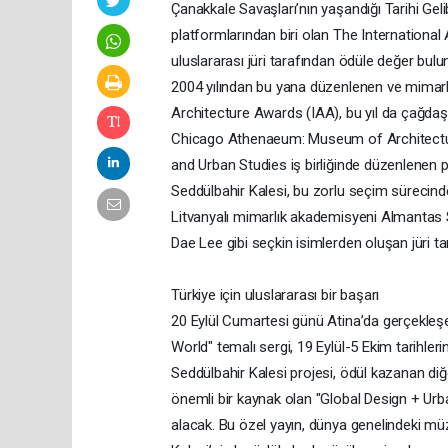
Çanakkale Savaşları’nın yaşandığı Tarihi Gel
platformlarından biri olan The Internation
uluslararası jüri tarafından ödüle değer bulu
2004 yılından bu yana düzenlenen ve mimarlık 
Architecture Awards (IAA), bu yıl da çağdaş
Chicago Athenaeum: Museum of Architecture
and Urban Studies iş birliğinde düzenlenen 
Seddülbahir Kalesi, bu zorlu seçim sürecind
Litvanyalı mimarlık akademisyeni Almanta
Dae Lee gibi seçkin isimlerden oluşan jüri ta
Türkiye için uluslararası bir başarı
20 Eylül Cumartesi günü Atina’da gerçekleşec
World" temalı sergi, 19 Eylül-5 Ekim tarih
Seddülbahir Kalesi projesi, ödül kazanan diğer
önemli bir kaynak olan "Global Design + Urb
alacak. Bu özel yayın, dünya genelindeki müze