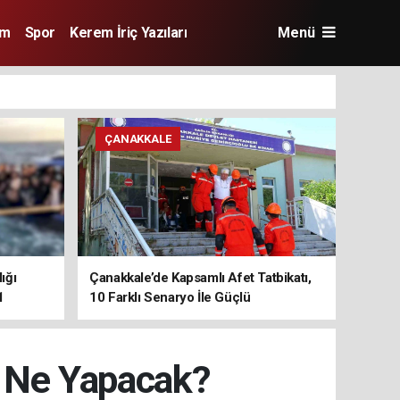
im
Spor
Kerem İriç Yazıları
Menü
ÇANAKKALE
ığı
Çanakkale’de Kapsamlı Afet Tatbikatı,
1
10 Farklı Senaryo İle Güçlü
Koordinasyon
 Ne Yapacak?