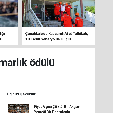
ığı
Çanakkale’de Kapsamlı Afet Tatbikatı,
1
10 Farklı Senaryo İle Güçlü
Koordinasyon
imarlık ödülü
İlginizi Çekebilir
Fiyat Algısı Çöktü: Bir Akşam
Yemeği Bir Pantolonla