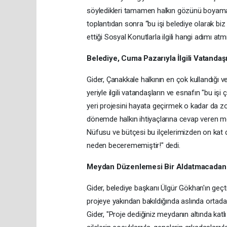
söyledikleri tamamen halkın gözünü boyamak
toplantıdan sonra “bu işi belediye olarak bi
ettiği Sosyal Konutlarla ilgili hangi adımı atm
Belediye, Cuma Pazarıyla İlgili Vatanda
Gider, Çanakkale halkının en çok kullandığı v
yeriyle ilgili vatandaşların ve esnafın "bu işi
yeri projesini hayata geçirmek o kadar da zor
dönemde halkın ihtiyaçlarına cevap veren m
Nüfusu ve bütçesi bu ilçelerimizden on kat 
neden becerememiştir!" dedi.
Meydan Düzenlemesi Bir Aldatmacadan İ
Gider, belediye başkanı Ülgür Gökhan'ın ge
projeye yakından bakıldığında aslında ortada
Gider, "Proje dediğiniz meydanın altında kat