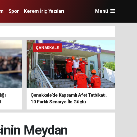
im
Spor
Kerem İriç Yazıları
Menü
ÇANAKKALE
ığı
Çanakkale’de Kapsamlı Afet Tatbikatı,
1
10 Farklı Senaryo İle Güçlü
Koordinasyon
sinin Meydan