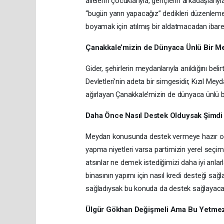
ailelerin çocuklarıyla, gençlerin arkadaşlarıyl
“bugün yarın yapacağız” dedikleri düzenlem
boyamak için atılmış bir aldatmacadan ibaret
Çanakkale’mizin de Dünyaca Ünlü Bir 
Gider, şehirlerin meydanlarıyla anıldığını be
Devletleri’nin adeta bir simgesidir, Kızıl Mey
ağırlayan Çanakkale’mizin de dünyaca ünlü 
Daha Önce Nasıl Destek Olduysak Şimdi
Meydan konusunda destek vermeye hazır old
yapma niyetleri varsa partimizin yerel seçim
atsınlar ne demek istediğimizi daha iyi anlar
binasının yapımı için nasıl kredi desteği sağla
sağladıysak bu konuda da destek sağlayacağ
Ülgür Gökhan Değişmeli Ama Bu Yetme