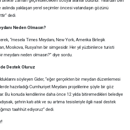
a birlikte zaman geçirebilecekleri sosyal alanlar bulunur. Yıllardan beri
e aslında yaklaşan yerel seçimler öncesi vatandaşın gözünü
tir" dedi.
Meydanı Neden Olmasın?
lirterek, “mesela Times Meydanı, New York, Amerika Birleşik
dan, Moskova, Rusya’nın bir simgesidir. Her yıl yüzbinlerce turisti
bir meydanı neden olmasın?” diye sordu.
 de Destek Oluruz
uklarını söyleyen Gider, “eğer gerçekten bir meydan düzenlemesi
lerde hazırladığı Cumhuriyet Meydanı projelilerine şöyle bir göz
lar. Bu konuda kendilerine daha önce 12 yılda bitiremedikleri belediye
dıysak, şehrin katı atık ve su artıma tesisleriyle ilgili nasıl destek
ımızı taahhüt ediyoruz” dedi.
z!