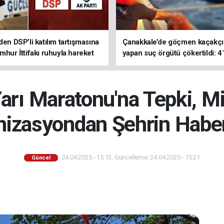
den DSP’li katılım tartışmasına
Çanakkale’de göçmen kaçakçıl
mhur İttifakı ruhuyla hareket
yapan suç örgütü çökertildi: 4
z
tutuklama
arı Maratonu'na Tepki, M
nizasyondan Şehrin Haber
24.04.2025 - 15:13, Güncelleme: 24.04.2025 - 15:21
Güncel