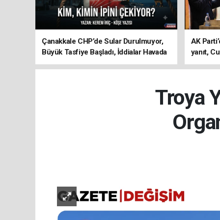
Çanakkale CHP’de Sular Durulmuyor,
AK Parti’
Büyük Tasfiye Başladı, İddialar Havada
yanıt, Cu
Uçuşuyor
ediyoru
Troya Y
Orga