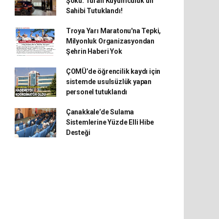
Şoku: Turan Kuyumculuk’un
Sahibi Tutuklandı!
Troya Yarı Maratonu'na Tepki,
Milyonluk Organizasyondan
Şehrin Haberi Yok
ÇOMÜ’de öğrencilik kaydı için
sistemde usulsüzlük yapan
personel tutuklandı
Çanakkale’de Sulama
Sistemlerine Yüzde Elli Hibe
Desteği