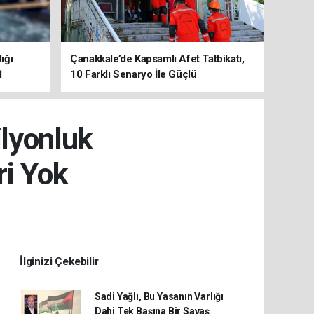
ığı
Çanakkale’de Kapsamlı Afet Tatbikatı,
1
10 Farklı Senaryo İle Güçlü
Koordinasyon
ilyonluk
i Yok
İlginizi Çekebilir
Sadi Yağlı, Bu Yasanın Varlığı
Dahi Tek Başına Bir Savaş