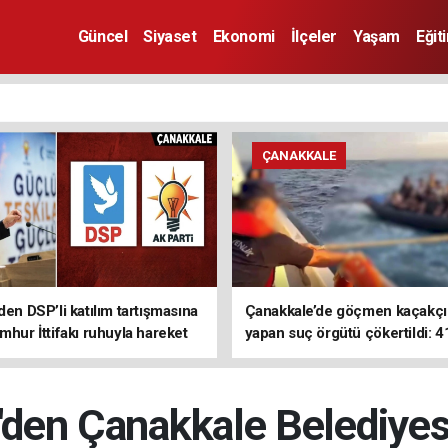
Güncel
Siyaset
Ekonomi
İlçeler
Yaşam
Eğit
ÇANAKKALE
den DSP’li katılım tartışmasına
Çanakkale’de göçmen kaçakçıl
mhur İttifakı ruhuyla hareket
yapan suç örgütü çökertildi: 4
z
tutuklama
'den Çanakkale Belediye