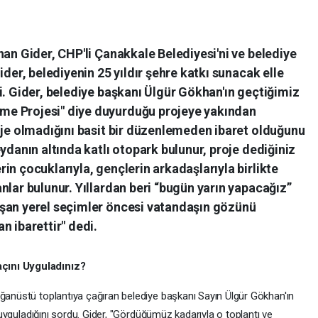
han Gider, CHP'li Çanakkale Belediyesi'ni ve belediye
ider, belediyenin 25 yıldır şehre katkı sunacak elle
i. Gider, belediye başkanı Ülgür Gökhan'ın geçtiğimiz
e Projesi" diye duyurduğu projeye yakından
oje olmadığını basit bir düzenlemeden ibaret olduğunu
ydanın altında katlı otopark bulunur, proje dediğiniz
in çocuklarıyla, gençlerin arkadaşlarıyla birlikte
nlar bulunur. Yıllardan beri “bugün yarın yapacağız”
şan yerel seçimler öncesi vatandaşın gözünü
n ibarettir" dedi.
çını Uyguladınız?
ağanüstü toplantıya çağıran belediye başkanı Sayın Ülgür Gökhan'ın
ı uyguladığını sordu. Gider, "Gördüğümüz kadarıyla o toplantı ve