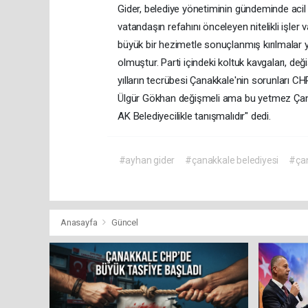
Gider, belediye yönetiminin gündeminde aci
vatandaşın refahını önceleyen nitelikli işler v
büyük bir hezimetle sonuçlanmış kırılmalar ya
olmuştur. Parti içindeki koltuk kavgaları, de
yılların tecrübesi Çanakkale'nin sorunları CH
Ülgür Gökhan değişmeli ama bu yetmez Çanak
AK Belediyecilikle tanışmalıdır" dedi.
#ayhan gider
#çanakkale belediyesi
#ça
Anasayfa
Güncel