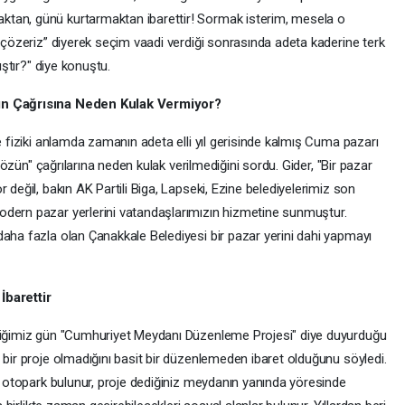
tan, günü kurtarmaktan ibarettir! Sormak isterim, mesela o
z çözeriz” diyerek seçim vaadi verdiği sonrasında adeta kaderine terk
ıştır?" diye konuştu.
şın Çağrısına Neden Kulak Vermiyor?
e fiziki anlamda zamanın adeta elli yıl gerisinde kalmış Cuma pazarı
 çözün" çağrılarına neden kulak verilmediğini sordu. Gider, "Bir pazar
 değil, bakın AK Partili Biga, Lapseki, Ezine belediyelerimiz son
odern pazar yerlerini vatandaşlarımızın hizmetine sunmuştur.
daha fazla olan Çanakkale Belediyesi bir pazar yerini dahi yapmayı
barettir
çtiğimiz gün "Cumhuriyet Meydanı Düzenleme Projesi" diye duyurduğu
 bir proje olmadığını basit bir düzenlemeden ibaret olduğunu söyledi.
lı otopark bulunur, proje dediğiniz meydanın yanında yöresinde