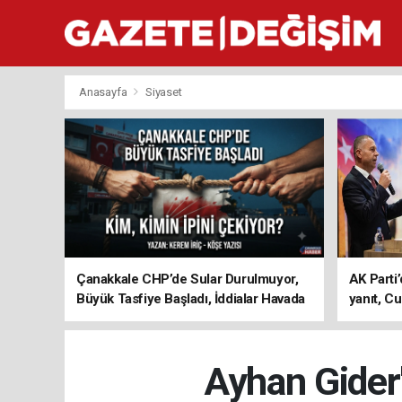
Anasayfa
Siyaset
Çanakkale CHP’de Sular Durulmuyor,
AK Parti’
Büyük Tasfiye Başladı, İddialar Havada
yanıt, Cu
Uçuşuyor
ediyoru
Ayhan Gider