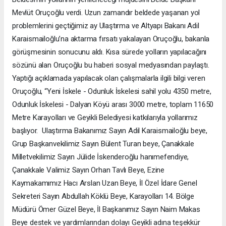
Mevlüt Oruçoğlu verdi. Uzun zamandır beldede yaşanan yol
problemlerini geçtiğimiz ay Ulaştırma ve Altyapı Bakanı Adil
Karaismailoğlu’na aktarma fırsatı yakalayan Oruçoğlu, bakanla
görüşmesinin sonucunu aldı. Kısa sürede yolların yapılacağını
sözünü alan Oruçoğlu bu haberi sosyal medyasından paylaştı.
Yaptığı açıklamada yapılacak olan çalışmalarla ilgili bilgi veren
Oruçoğlu, “Yeni İskele - Odunluk İskelesi sahil yolu 4350 metre,
Odunluk İskelesi - Dalyan Köyü arası 3000 metre, toplam 11650
Metre Karayolları ve Geyikli Belediyesi katkılarıyla yollarımız
başlıyor. Ulaştırma Bakanımız Sayın Adil Karaismailoğlu beye,
Grup Başkanvekilimiz Sayın Bülent Turan beye, Çanakkale
Milletvekilimiz Sayın Jülide İskenderoğlu hanımefendiye,
Çanakkale Valimiz Sayın Orhan Tavlı Beye, Ezine
Kaymakamımız Hacı Arslan Uzan Beye, İl Özel İdare Genel
Sekreteri Sayın Abdullah Köklü Beye, Karayolları 14. Bölge
Müdürü Ömer Güzel Beye, İl Başkanımız Sayın Naim Makas
Beye destek ve yardımlarından dolayı Geyikli adına teşekkür