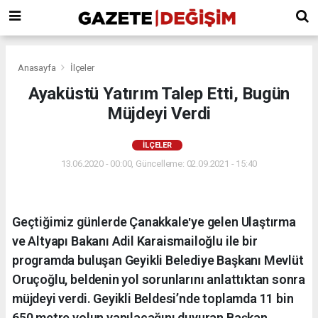
Anasayfa
İlçeler
Ayaküstü Yatırım Talep Etti, Bugün
Müjdeyi Verdi
İLÇELER
13.06.2020 - 00:00, Güncelleme: 02.09.2021 - 15:40
Geçtiğimiz günlerde Çanakkaleʹye gelen Ulaştırma
ve Altyapı Bakanı Adil Karaismailoğlu ile bir
programda buluşan Geyikli Belediye Başkanı Mevlüt
Oruçoğlu, beldenin yol sorunlarını anlattıktan sonra
müjdeyi verdi. Geyikli Beldesi’nde toplamda 11 bin
650 metre yolun yapılacağını duyuran Başkan