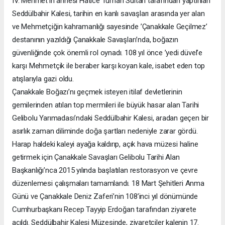
IV. Mehmet’in annesi Hatice Turhan Sultan tarafından yaptırılan
Seddülbahir Kalesi, tarihin en kanlı savaşları arasında yer alan
ve Mehmetçiğin kahramanlığı sayesinde ’Çanakkale Geçilmez’
destanının yazıldığı Çanakkale Savaşları’nda, boğazın
güvenliğinde çok önemli rol oynadı. 108 yıl önce ’yedi düvel’e
karşı Mehmetçik ile beraber karşı koyan kale, isabet eden top
atışlarıyla gazi oldu.
Çanakkale Boğazı’nı geçmek isteyen itilaf devletlerinin
gemilerinden atılan top mermileri ile büyük hasar alan Tarihi
Gelibolu Yarımadası’ndaki Seddülbahir Kalesi, aradan geçen bir
asırlık zaman diliminde doğa şartları nedeniyle zarar gördü.
Harap haldeki kaleyi ayağa kaldırıp, açık hava müzesi haline
getirmek için Çanakkale Savaşları Gelibolu Tarihi Alan
Başkanlığı’nca 2015 yılında başlatılan restorasyon ve çevre
düzenlemesi çalışmaları tamamlandı. 18 Mart Şehitleri Anma
Günü ve Çanakkale Deniz Zaferi’nin 108’inci yıl dönümünde
Cumhurbaşkanı Recep Tayyip Erdoğan tarafından ziyarete
açıldı. Seddülbahir Kalesi Müzesinde, ziyaretçiler kalenin 17.