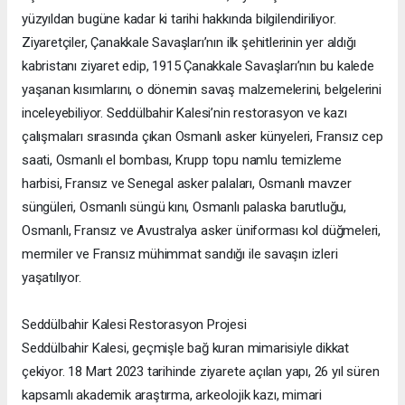
yüzyıldan bugüne kadar ki tarihi hakkında bilgilendiriliyor.
Ziyaretçiler, Çanakkale Savaşları’nın ilk şehitlerinin yer aldığı
kabristanı ziyaret edip, 1915 Çanakkale Savaşları’nın bu kalede
yaşanan kısımlarını, o dönemin savaş malzemelerini, belgelerini
inceleyebiliyor. Seddülbahir Kalesi’nin restorasyon ve kazı
çalışmaları sırasında çıkan Osmanlı asker künyeleri, Fransız cep
saati, Osmanlı el bombası, Krupp topu namlu temizleme
harbisi, Fransız ve Senegal asker palaları, Osmanlı mavzer
süngüleri, Osmanlı süngü kını, Osmanlı palaska barutluğu,
Osmanlı, Fransız ve Avustralya asker üniforması kol düğmeleri,
mermiler ve Fransız mühimmat sandığı ile savaşın izleri
yaşatılıyor.
Seddülbahir Kalesi Restorasyon Projesi
Seddülbahir Kalesi, geçmişle bağ kuran mimarisiyle dikkat
çekiyor. 18 Mart 2023 tarihinde ziyarete açılan yapı, 26 yıl süren
kapsamlı akademik araştırma, arkeolojik kazı, mimari