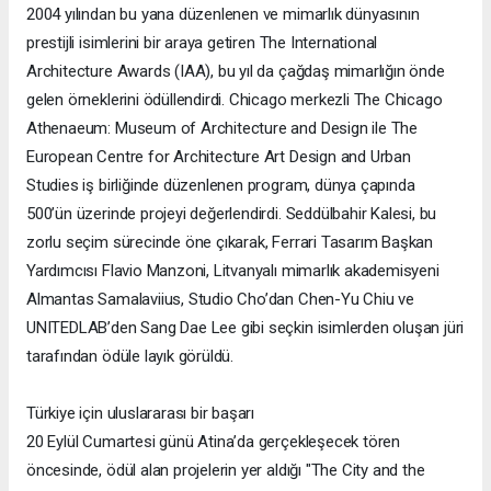
2004 yılından bu yana düzenlenen ve mimarlık dünyasının
prestijli isimlerini bir araya getiren The International
Architecture Awards (IAA), bu yıl da çağdaş mimarlığın önde
gelen örneklerini ödüllendirdi. Chicago merkezli The Chicago
Athenaeum: Museum of Architecture and Design ile The
European Centre for Architecture Art Design and Urban
Studies iş birliğinde düzenlenen program, dünya çapında
500’ün üzerinde projeyi değerlendirdi. Seddülbahir Kalesi, bu
zorlu seçim sürecinde öne çıkarak, Ferrari Tasarım Başkan
Yardımcısı Flavio Manzoni, Litvanyalı mimarlık akademisyeni
Almantas Samalaviius, Studio Cho’dan Chen-Yu Chiu ve
UNITEDLAB’den Sang Dae Lee gibi seçkin isimlerden oluşan jüri
tarafından ödüle layık görüldü.
Türkiye için uluslararası bir başarı
20 Eylül Cumartesi günü Atina’da gerçekleşecek tören
öncesinde, ödül alan projelerin yer aldığı "The City and the