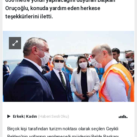
Oruçoğlu, konuda yardım eden herkese
teşekkürlerini iletti.
Erkek
|
Kadın
(Haberi Sesli Oku)
Birçok kişi tarafından turizm noktası olarak seçilen Geyikli
Beldesi’nin yollarının yenileneceği müjdesini Belde Başkanı