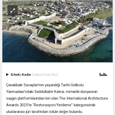
Erkek
|
Kadın
(Haberi Sesli Oku)
Çanakkale Savaşları’nın yaşandığı Tarihi Gelibolu
Yarımadası’ndaki Seddülbahir Kalesi, mimarlık dünyasının
saygın platformlarından biri olan The International Architecture
Awards 2025’te "Restorasyon/Yenileme" kategorisinde
uluslararası jüri tarafından ödüle değer bulundu.