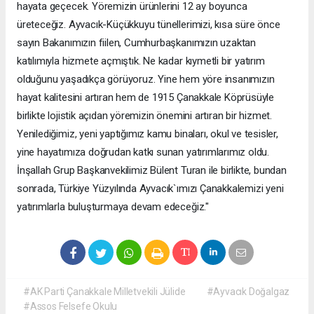
hayata geçecek. Yöremizin ürünlerini 12 ay boyunca
üreteceğiz. Ayvacık-Küçükkuyu tünellerimizi, kısa süre önce
sayın Bakanımızın fiilen, Cumhurbaşkanımızın uzaktan
katılımıyla hizmete açmıştık. Ne kadar kıymetli bir yatırım
olduğunu yaşadıkça görüyoruz. Yine hem yöre insanımızın
hayat kalitesini artıran hem de 1915 Çanakkale Köprüsüyle
birlikte lojistik açıdan yöremizin önemini artıran bir hizmet.
Yenilediğimiz, yeni yaptığımız kamu binaları, okul ve tesisler,
yine hayatımıza doğrudan katkı sunan yatırımlarımız oldu.
İnşallah Grup Başkanvekilimiz Bülent Turan ile birlikte, bundan
sonrada, Türkiye Yüzyılında Ayvacık`ımızı Çanakkalemizi yeni
yatırımlarla buluşturmaya devam edeceğiz."
#AK Parti Çanakkale Milletvekili Jülide
#Ayvacık Doğalgaz
#Assos Felsefe Okulu