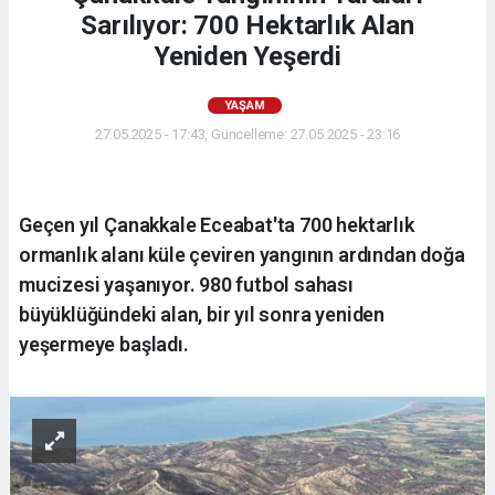
Sarılıyor: 700 Hektarlık Alan
Yeniden Yeşerdi
YAŞAM
27.05.2025 - 17:43, Güncelleme: 27.05.2025 - 23:16
Geçen yıl Çanakkale Eceabat'ta 700 hektarlık
ormanlık alanı küle çeviren yangının ardından doğa
mucizesi yaşanıyor. 980 futbol sahası
büyüklüğündeki alan, bir yıl sonra yeniden
yeşermeye başladı.