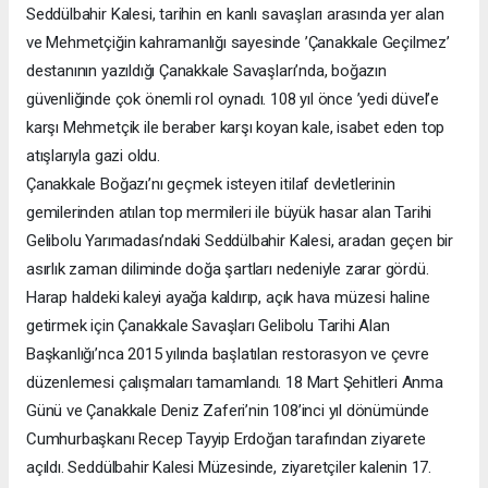
Seddülbahir Kalesi, tarihin en kanlı savaşları arasında yer alan
ve Mehmetçiğin kahramanlığı sayesinde ’Çanakkale Geçilmez’
destanının yazıldığı Çanakkale Savaşları’nda, boğazın
güvenliğinde çok önemli rol oynadı. 108 yıl önce ’yedi düvel’e
karşı Mehmetçik ile beraber karşı koyan kale, isabet eden top
atışlarıyla gazi oldu.
Çanakkale Boğazı’nı geçmek isteyen itilaf devletlerinin
gemilerinden atılan top mermileri ile büyük hasar alan Tarihi
Gelibolu Yarımadası’ndaki Seddülbahir Kalesi, aradan geçen bir
asırlık zaman diliminde doğa şartları nedeniyle zarar gördü.
Harap haldeki kaleyi ayağa kaldırıp, açık hava müzesi haline
getirmek için Çanakkale Savaşları Gelibolu Tarihi Alan
Başkanlığı’nca 2015 yılında başlatılan restorasyon ve çevre
düzenlemesi çalışmaları tamamlandı. 18 Mart Şehitleri Anma
Günü ve Çanakkale Deniz Zaferi’nin 108’inci yıl dönümünde
Cumhurbaşkanı Recep Tayyip Erdoğan tarafından ziyarete
açıldı. Seddülbahir Kalesi Müzesinde, ziyaretçiler kalenin 17.