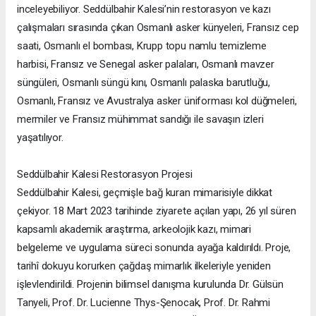
inceleyebiliyor. Seddülbahir Kalesi’nin restorasyon ve kazı
çalışmaları sırasında çıkan Osmanlı asker künyeleri, Fransız cep
saati, Osmanlı el bombası, Krupp topu namlu temizleme
harbisi, Fransız ve Senegal asker palaları, Osmanlı mavzer
süngüleri, Osmanlı süngü kını, Osmanlı palaska barutluğu,
Osmanlı, Fransız ve Avustralya asker üniforması kol düğmeleri,
mermiler ve Fransız mühimmat sandığı ile savaşın izleri
yaşatılıyor.
Seddülbahir Kalesi Restorasyon Projesi
Seddülbahir Kalesi, geçmişle bağ kuran mimarisiyle dikkat
çekiyor. 18 Mart 2023 tarihinde ziyarete açılan yapı, 26 yıl süren
kapsamlı akademik araştırma, arkeolojik kazı, mimari
belgeleme ve uygulama süreci sonunda ayağa kaldırıldı. Proje,
tarihî dokuyu korurken çağdaş mimarlık ilkeleriyle yeniden
işlevlendirildi. Projenin bilimsel danışma kurulunda Dr. Gülsün
Tanyeli, Prof. Dr. Lucienne Thys-Şenocak, Prof. Dr. Rahmi