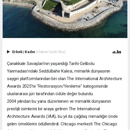
Erkek
|
Kadın
(Haberi Sesli Oku)
Çanakkale Savaşları’nın yaşandığı Tarihi Gelibolu
Yarımadası’ndaki Seddülbahir Kalesi, mimarlık dünyasının
saygın platformlarından biri olan The International Architecture
Awards 2025’te "Restorasyon/Yenileme" kategorisinde
uluslararası jüri tarafından ödüle değer bulundu.
2004 yılından bu yana düzenlenen ve mimarlık dünyasının
prestijli isimlerini bir araya getiren The International
Architecture Awards (IAA), bu yıl da çağdaş mimarlığın önde
gelen örneklerini ödüllendirdi. Chicago merkezli The Chicago