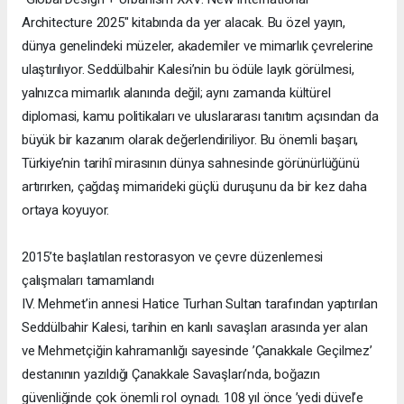
Architecture 2025" kitabında da yer alacak. Bu özel yayın,
dünya genelindeki müzeler, akademiler ve mimarlık çevrelerine
ulaştırılıyor. Seddülbahir Kalesi’nin bu ödüle layık görülmesi,
yalnızca mimarlık alanında değil; aynı zamanda kültürel
diplomasi, kamu politikaları ve uluslararası tanıtım açısından da
büyük bir kazanım olarak değerlendiriliyor. Bu önemli başarı,
Türkiye’nin tarihî mirasının dünya sahnesinde görünürlüğünü
artırırken, çağdaş mimarideki güçlü duruşunu da bir kez daha
ortaya koyuyor.
2015’te başlatılan restorasyon ve çevre düzenlemesi
çalışmaları tamamlandı
IV. Mehmet’in annesi Hatice Turhan Sultan tarafından yaptırılan
Seddülbahir Kalesi, tarihin en kanlı savaşları arasında yer alan
ve Mehmetçiğin kahramanlığı sayesinde ’Çanakkale Geçilmez’
destanının yazıldığı Çanakkale Savaşları’nda, boğazın
güvenliğinde çok önemli rol oynadı. 108 yıl önce ’yedi düvel’e