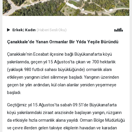
Erkek
|
Kadın
(Haberi Sesli Oku)
Çanakkale'de Yanan Ormanlar Bir Yılda Yeşile Büründü
Çanakkale'nin Eceabat ilçesine bağlı Büyükanafarta köyü
yakınlarında, geçen yıl 15 Ağustos'ta çıkan ve 700 hektarlık
(yaklaşık 980 futbol sahası büyüklüğünde) ormanlık alanı
etkileyen yangının izleri silinmeye başladı. Yangının üzerinden
geçen bir yılın ardından, kül olan alanlar yeniden yeşermeye
başladı.
Geçtiğimiz yıl 15 Ağustos'ta sabah 09.51'de Büyükanafarta
köyü yakınlarındaki ziraat arazisinde başlayan yangın, rüzgarın
da etkisiyle hızla ormanlık alana yayıldı. Orman Bölge Müdürlüğü
ve çevre illerden gelen takviye ekiplerin havadan ve karadan