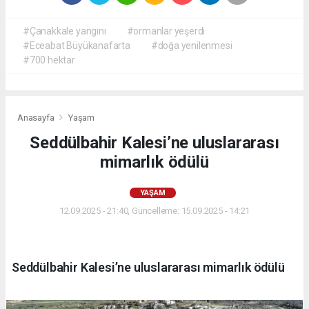
#Çanakkale yangını
#ormanlar yeşerdi
#Eceabat Büyükanafarta
#doğa yenilenmesi
#700 hektar
Anasayfa
Yaşam
Seddülbahir Kalesi’ne uluslararası
mimarlık ödülü
YAŞAM
12.09.2025 - 21:40, Güncelleme: 15.09.2025 - 14:21
Seddülbahir Kalesi’ne uluslararası mimarlık ödülü