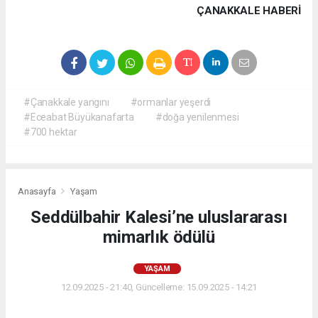
ÇANAKKALE HABERİ
#Çanakkale yangını
#ormanlar yeşerdi
#Eceabat Büyükanafarta
#doğa yenilenmesi
#700 hektar
Anasayfa
Yaşam
Seddülbahir Kalesi’ne uluslararası
mimarlık ödülü
YAŞAM
12.09.2025 - 21:40, Güncelleme: 15.09.2025 - 14:21