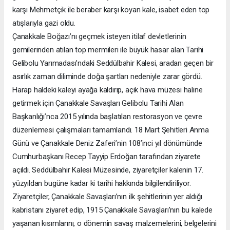
karşı Mehmetçik ile beraber karşı koyan kale, isabet eden top
atışlarıyla gazi oldu.
Çanakkale Boğazı’nı geçmek isteyen itilaf devletlerinin
gemilerinden atılan top mermileri ile büyük hasar alan Tarihi
Gelibolu Yarımadası’ndaki Seddülbahir Kalesi, aradan geçen bir
asırlık zaman diliminde doğa şartları nedeniyle zarar gördü.
Harap haldeki kaleyi ayağa kaldırıp, açık hava müzesi haline
getirmek için Çanakkale Savaşları Gelibolu Tarihi Alan
Başkanlığı’nca 2015 yılında başlatılan restorasyon ve çevre
düzenlemesi çalışmaları tamamlandı. 18 Mart Şehitleri Anma
Günü ve Çanakkale Deniz Zaferi’nin 108’inci yıl dönümünde
Cumhurbaşkanı Recep Tayyip Erdoğan tarafından ziyarete
açıldı. Seddülbahir Kalesi Müzesinde, ziyaretçiler kalenin 17.
yüzyıldan bugüne kadar ki tarihi hakkında bilgilendiriliyor.
Ziyaretçiler, Çanakkale Savaşları’nın ilk şehitlerinin yer aldığı
kabristanı ziyaret edip, 1915 Çanakkale Savaşları’nın bu kalede
yaşanan kısımlarını, o dönemin savaş malzemelerini, belgelerini