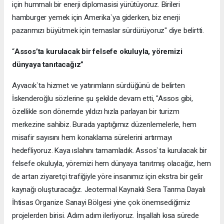
için hummalı bir enerji diplomasisi yürütüyoruz. Birileri
hamburger yemek için Amerika`ya giderken, biz enerji
pazarımızı büyütmek için temaslar sürdürüyoruz" diye belirtti.
“
Assos’ta kurulacak bir felsefe okuluyla, yöremizi
dünyaya tanıtacağız”
Ayvacık`ta hizmet ve yatırımların sürdüğünü de belirten
İskenderoğlu sözlerine şu şekilde devam etti, "Assos gibi,
özellikle son dönemde yıldızı hızla parlayan bir turizm
merkezine sahibiz. Burada yaptığımız düzenlemelerle, hem
misafir sayısını hem konaklama sürelerini artırmayı
hedefliyoruz. Kaya ıslahını tamamladık. Assos`ta kurulacak bir
felsefe okuluyla, yöremizi hem dünyaya tanıtmış olacağız, hem
de artan ziyaretçi trafiğiyle yöre insanımız için ekstra bir gelir
kaynağı oluşturacağız. Jeotermal Kaynaklı Sera Tarıma Dayalı
İhtisas Organize Sanayi Bölgesi yine çok önemsediğimiz
projelerden birisi. Adım adım ilerliyoruz. İnşallah kısa sürede