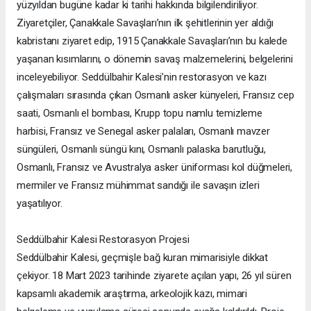
yüzyıldan bugüne kadar ki tarihi hakkında bilgilendiriliyor.
Ziyaretçiler, Çanakkale Savaşları’nın ilk şehitlerinin yer aldığı
kabristanı ziyaret edip, 1915 Çanakkale Savaşları’nın bu kalede
yaşanan kısımlarını, o dönemin savaş malzemelerini, belgelerini
inceleyebiliyor. Seddülbahir Kalesi’nin restorasyon ve kazı
çalışmaları sırasında çıkan Osmanlı asker künyeleri, Fransız cep
saati, Osmanlı el bombası, Krupp topu namlu temizleme
harbisi, Fransız ve Senegal asker palaları, Osmanlı mavzer
süngüleri, Osmanlı süngü kını, Osmanlı palaska barutluğu,
Osmanlı, Fransız ve Avustralya asker üniforması kol düğmeleri,
mermiler ve Fransız mühimmat sandığı ile savaşın izleri
yaşatılıyor.
Seddülbahir Kalesi Restorasyon Projesi
Seddülbahir Kalesi, geçmişle bağ kuran mimarisiyle dikkat
çekiyor. 18 Mart 2023 tarihinde ziyarete açılan yapı, 26 yıl süren
kapsamlı akademik araştırma, arkeolojik kazı, mimari