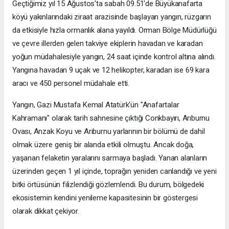
Geçtiğimiz yıl 15 Ağustos'ta sabah 09.51'de Büyükanafarta
köyü yakınlarındaki ziraat arazisinde başlayan yangın, rüzgarın
da etkisiyle hızla ormanlık alana yayıldı. Orman Bölge Müdürlüğü
ve çevre illerden gelen takviye ekiplerin havadan ve karadan
yoğun müdahalesiyle yangın, 24 saat içinde kontrol altına alındı.
Yangına havadan 9 uçak ve 12 helikopter, karadan ise 69 kara
aracı ve 450 personel müdahale etti.
Yangın, Gazi Mustafa Kemal Atatürk'ün "Anafartalar
Kahramanı" olarak tarih sahnesine çıktığı Conkbayırı, Arıburnu
Ovası, Anzak Koyu ve Arıburnu yarlarının bir bölümü de dahil
olmak üzere geniş bir alanda etkili olmuştu. Ancak doğa,
yaşanan felaketin yaralarını sarmaya başladı. Yanan alanların
üzerinden geçen 1 yıl içinde, toprağın yeniden canlandığı ve yeni
bitki örtüsünün filizlendiği gözlemlendi. Bu durum, bölgedeki
ekosistemin kendini yenileme kapasitesinin bir göstergesi
olarak dikkat çekiyor.