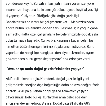
son derece keyifli. Bu yatırımları, yatırımların yöremize, yöre
insanımızın hayatına katkılarını gördükçe ayrıca keyif alıyor, `İyi
ki yapmışız` diyoruz. Bildiğiniz gibi, doğalgazla ilgili
Çanakkalemizde ısrarlı bir çalışmamız var. İl Merkezimizden
sonra bütün ilçelerimize doğalgazın ulaşması için yoğun çaba
sarf ettik. Hatta özel çalışmalarla beldelerimizi bile doğalgazla
buluşturmaya başladık. Çünkü biz, kapımıza kadar gelen bu
nimetten bütün hemşehrilerimiz faydalansın istiyoruz. Bunu
yaparken de hangi ilçe hangi partiden diye bakmadan, ayrım
gözetmeden bunu gerçekleştiriyoruz" sözlerine yer verdi.
“
Avrupa şu anda doğal gazda felaketler yaşıyor”
Ak Partili İskenderoğlu, Karadeniz doğal gazı ile ilgili yeni
gelişmelerle enerjide dışa bağımlılığın daha da azalacağını ifade
ederek, "Avrupa şu anda doğal gazda felaketler yaşıyor
biliyorsunuz. Belki bu kışı kurtardılar ama geleceğe dair
endişeler devam ediyor. Biz ise, Doğal gazı 81 il dâhil 685