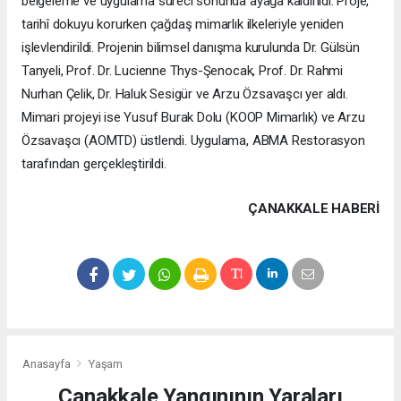
belgeleme ve uygulama süreci sonunda ayağa kaldırıldı. Proje,
tarihî dokuyu korurken çağdaş mimarlık ilkeleriyle yeniden
işlevlendirildi. Projenin bilimsel danışma kurulunda Dr. Gülsün
Tanyeli, Prof. Dr. Lucienne Thys-Şenocak, Prof. Dr. Rahmi
Nurhan Çelik, Dr. Haluk Sesigür ve Arzu Özsavaşcı yer aldı.
Mimari projeyi ise Yusuf Burak Dolu (KOOP Mimarlık) ve Arzu
Özsavaşcı (AOMTD) üstlendi. Uygulama, ABMA Restorasyon
tarafından gerçekleştirildi.
ÇANAKKALE HABERİ
Anasayfa
Yaşam
Çanakkale Yangınının Yaraları