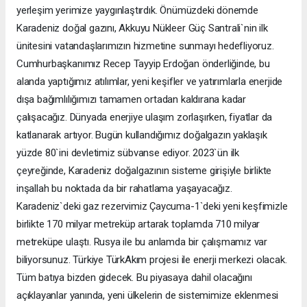
yerleşim yerimize yaygınlaştırdık. Önümüzdeki dönemde
Karadeniz doğal gazını, Akkuyu Nükleer Güç Santrali`nin ilk
ünitesini vatandaşlarımızın hizmetine sunmayı hedefliyoruz.
Cumhurbaşkanımız Recep Tayyip Erdoğan önderliğinde, bu
alanda yaptığımız atılımlar, yeni keşifler ve yatırımlarla enerjide
dışa bağımlılığımızı tamamen ortadan kaldırana kadar
çalışacağız. Dünyada enerjiye ulaşım zorlaşırken, fiyatlar da
katlanarak artıyor. Bugün kullandığımız doğalgazın yaklaşık
yüzde 80`ini devletimiz sübvanse ediyor. 2023`ün ilk
çeyreğinde, Karadeniz doğalgazının sisteme girişiyle birlikte
inşallah bu noktada da bir rahatlama yaşayacağız.
Karadeniz`deki gaz rezervimiz Çaycuma-1`deki yeni keşfimizle
birlikte 170 milyar metreküp artarak toplamda 710 milyar
metreküpe ulaştı. Rusya ile bu anlamda bir çalışmamız var
biliyorsunuz. Türkiye TürkAkım projesi ile enerji merkezi olacak.
Tüm batıya bizden gidecek. Bu piyasaya dahil olacağını
açıklayanlar yanında, yeni ülkelerin de sistemimize eklenmesi