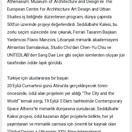
Athenaeum: Museum of Architecture and Design ile The
European Centre for Architecture Art Design and Urban
Studies iş birliğinde düzenlenen program, dünya çapında
500’ün üzerinde projeyi değerlendirdi. Seddülbahir Kalesi, bu
zorlu seçim sürecinde öne çıkarak, Ferrari Tasarım Başkan
Yardımcısı Flavio Manzoni, Litvanyalı mimarlık akademisyeni
Almantas Samalaviius, Studio Cho’dan Chen-Yu Chiu ve
UNITEDLAB’den Sang Dae Lee gibi seçkin isimlerden oluşan jüri
tarafından ödüle layık görüldü.
Türkiye için uluslararası bir başarı
20 Eylül Cumartesi günü Atina’da gerçekleşecek tören
öncesinde, ödül alan projelerin yer aldığı "The City and the
World" temalı sergi, 19 Eylül-5 Ekim tarihlerinde Contemporary
Space Athens’te mimarlık dünyasına sunulacak. Seddülbahir
Kalesi projesi, ödül kazanan diğer projelerle birlikte, her yıl
yayımlanan ve mimarlık camiası için önemli bir kaynak olan
"Global Design + Urbanism XXV: New International