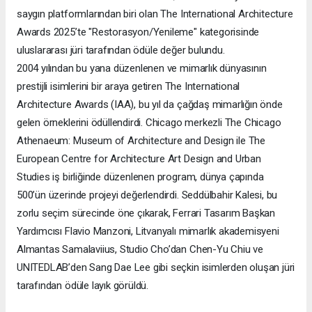
saygın platformlarından biri olan The International Architecture
Awards 2025’te "Restorasyon/Yenileme" kategorisinde
uluslararası jüri tarafından ödüle değer bulundu.
2004 yılından bu yana düzenlenen ve mimarlık dünyasının
prestijli isimlerini bir araya getiren The International
Architecture Awards (IAA), bu yıl da çağdaş mimarlığın önde
gelen örneklerini ödüllendirdi. Chicago merkezli The Chicago
Athenaeum: Museum of Architecture and Design ile The
European Centre for Architecture Art Design and Urban
Studies iş birliğinde düzenlenen program, dünya çapında
500’ün üzerinde projeyi değerlendirdi. Seddülbahir Kalesi, bu
zorlu seçim sürecinde öne çıkarak, Ferrari Tasarım Başkan
Yardımcısı Flavio Manzoni, Litvanyalı mimarlık akademisyeni
Almantas Samalaviius, Studio Cho’dan Chen-Yu Chiu ve
UNITEDLAB’den Sang Dae Lee gibi seçkin isimlerden oluşan jüri
tarafından ödüle layık görüldü.