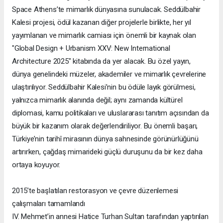
Space Athens’te mimarlık dünyasına sunulacak. Seddülbahir
Kalesi projesi, ödül kazanan diğer projelerle birlikte, her yıl
yayımlanan ve mimarlık camiası için önemli bir kaynak olan
"Global Design + Urbanism XXV: New International
Architecture 2025" kitabında da yer alacak. Bu özel yayın,
dünya genelindeki müzeler, akademiler ve mimarlık çevrelerine
ulaştırılıyor. Seddülbahir Kalesi’nin bu ödüle layık görülmesi,
yalnızca mimarlık alanında değil; aynı zamanda kültürel
diplomasi, kamu politikaları ve uluslararası tanıtım açısından da
büyük bir kazanım olarak değerlendiriliyor. Bu önemli başarı,
Türkiye’nin tarihî mirasının dünya sahnesinde görünürlüğünü
artırırken, çağdaş mimarideki güçlü duruşunu da bir kez daha
ortaya koyuyor.
2015’te başlatılan restorasyon ve çevre düzenlemesi
çalışmaları tamamlandı
IV. Mehmet’in annesi Hatice Turhan Sultan tarafından yaptırılan