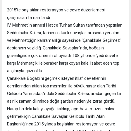
2015’te başlatılan restorasyon ve çevre düzenlemesi
çalışmaları tamamlandı
IV. Mehmet’in annesi Hatice Turhan Sultan tarafından yaptırılan
Seddülbahir Kalesi, tarihin en kanlı savaşları arasında yer alan
ve Mehmetçiğin kahramanlığı sayesinde ’Çanakkale Geçilmez’
destanının yazıldığı Çanakkale Savaşları’nda, boğazın
güvenliğinde çok önemli rol oynadı. 108 yıl önce ’yedi düvel’e
karşı Mehmetçik ile beraber karşı koyan kale, isabet eden top
atışlarıyla gazi oldu.
Çanakkale Boğazı’nı geçmek isteyen itilaf devletlerinin
gemilerinden atılan top mermileri ile büyük hasar alan Tarihi
Gelibolu Yarımadası’ndaki Seddülbahir Kalesi, aradan geçen bir
asırlık zaman diliminde doğa şartları nedeniyle zarar gördü.
Harap haldeki kaleyi ayağa kaldırıp, açık hava müzesi haline
getirmek için Çanakkale Savaşları Gelibolu Tarihi Alan
Başkanlığı’nca 2015 yılında başlatılan restorasyon ve çevre