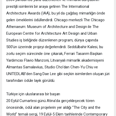
prestijli isimlerini bir araya getiren The International
Architecture Awards (IAA), bu yıl da çağdaş mimarlığın önde
gelen örneklerini ödüllendirdi. Chicago merkezli The Chicago
Athenaeum: Museum of Architecture and Design ile The
European Centre for Architecture Art Design and Urban
Studies iş birliğinde düzenlenen program, dünya çapında
500’ün üzerinde projeyi değerlendirdi. Seddülbahir Kalesi, bu
zorlu seçim sürecinde öne çıkarak, Ferrari Tasarım Başkan
Yardımcısı Flavio Manzoni, Litvanyalı mimarlık akademisyeni
Almantas Samalaviius, Studio Cho’dan Chen-Yu Chiu ve
UNITEDLAB’den Sang Dae Lee gibi seçkin isimlerden oluşan jüri
tarafından ödüle layık görüldü.
Türkiye için uluslararası bir başarı
20 Eylül Cumartesi günü Atina’da gerçekleşecek tören
öncesinde, ödül alan projelerin yer aldığı "The City and the
World" temalı sergi, 19 Eylül-5 Ekim tarihlerinde Contemporary