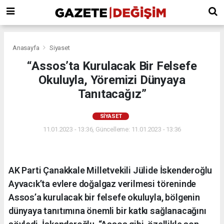
Anasayfa
Siyaset
“Assos’ta Kurulacak Bir Felsefe
Okuluyla, Yöremizi Dünyaya
Tanıtacağız”
SIYASET
11.01.2023 - 13:36, Güncelleme: 11.01.2023 - 13:36
AK Parti Çanakkale Milletvekili Jülide İskenderoğlu
Ayvacık’ta evlere doğalgaz verilmesi töreninde
Assos’a kurulacak bir felsefe okuluyla, bölgenin
dünyaya tanıtımına önemli bir katkı sağlanacağını