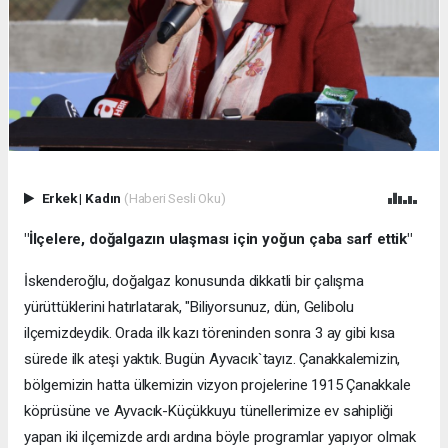
Erkek
|
Kadın
(Haberi Sesli Oku)
"İlçelere, doğalgazın ulaşması için yoğun çaba sarf ettik"
İskenderoğlu, doğalgaz konusunda dikkatli bir çalışma
yürüttüklerini hatırlatarak, "Biliyorsunuz, dün, Gelibolu
ilçemizdeydik. Orada ilk kazı töreninden sonra 3 ay gibi kısa
sürede ilk ateşi yaktık. Bugün Ayvacık`tayız. Çanakkalemizin,
bölgemizin hatta ülkemizin vizyon projelerine 1915 Çanakkale
köprüsüne ve Ayvacık-Küçükkuyu tünellerimize ev sahipliği
yapan iki ilçemizde ardı ardına böyle programlar yapıyor olmak