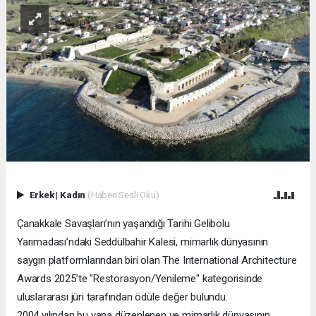
Erkek
|
Kadın
(Haberi Sesli Oku)
Çanakkale Savaşları’nın yaşandığı Tarihi Gelibolu
Yarımadası’ndaki Seddülbahir Kalesi, mimarlık dünyasının
saygın platformlarından biri olan The International Architecture
Awards 2025’te "Restorasyon/Yenileme" kategorisinde
uluslararası jüri tarafından ödüle değer bulundu.
2004 yılından bu yana düzenlenen ve mimarlık dünyasının