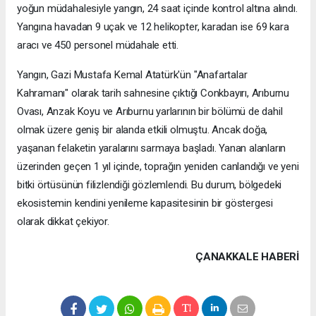
yoğun müdahalesiyle yangın, 24 saat içinde kontrol altına alındı.
Yangına havadan 9 uçak ve 12 helikopter, karadan ise 69 kara
aracı ve 450 personel müdahale etti.
Yangın, Gazi Mustafa Kemal Atatürk'ün "Anafartalar
Kahramanı" olarak tarih sahnesine çıktığı Conkbayırı, Arıburnu
Ovası, Anzak Koyu ve Arıburnu yarlarının bir bölümü de dahil
olmak üzere geniş bir alanda etkili olmuştu. Ancak doğa,
yaşanan felaketin yaralarını sarmaya başladı. Yanan alanların
üzerinden geçen 1 yıl içinde, toprağın yeniden canlandığı ve yeni
bitki örtüsünün filizlendiği gözlemlendi. Bu durum, bölgedeki
ekosistemin kendini yenileme kapasitesinin bir göstergesi
olarak dikkat çekiyor.
ÇANAKKALE HABERİ