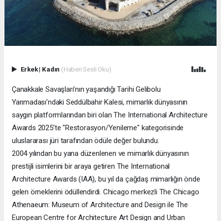
Erkek
|
Kadın
(Haberi Sesli Oku)
Çanakkale Savaşları’nın yaşandığı Tarihi Gelibolu
Yarımadası’ndaki Seddülbahir Kalesi, mimarlık dünyasının
saygın platformlarından biri olan The International Architecture
Awards 2025’te "Restorasyon/Yenileme" kategorisinde
uluslararası jüri tarafından ödüle değer bulundu.
2004 yılından bu yana düzenlenen ve mimarlık dünyasının
prestijli isimlerini bir araya getiren The International
Architecture Awards (IAA), bu yıl da çağdaş mimarlığın önde
gelen örneklerini ödüllendirdi. Chicago merkezli The Chicago
Athenaeum: Museum of Architecture and Design ile The
European Centre for Architecture Art Design and Urban