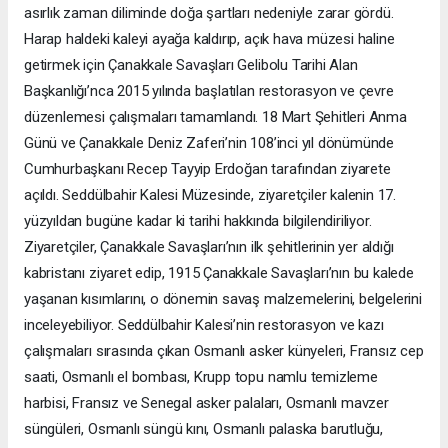
asırlık zaman diliminde doğa şartları nedeniyle zarar gördü.
Harap haldeki kaleyi ayağa kaldırıp, açık hava müzesi haline
getirmek için Çanakkale Savaşları Gelibolu Tarihi Alan
Başkanlığı’nca 2015 yılında başlatılan restorasyon ve çevre
düzenlemesi çalışmaları tamamlandı. 18 Mart Şehitleri Anma
Günü ve Çanakkale Deniz Zaferi’nin 108’inci yıl dönümünde
Cumhurbaşkanı Recep Tayyip Erdoğan tarafından ziyarete
açıldı. Seddülbahir Kalesi Müzesinde, ziyaretçiler kalenin 17.
yüzyıldan bugüne kadar ki tarihi hakkında bilgilendiriliyor.
Ziyaretçiler, Çanakkale Savaşları’nın ilk şehitlerinin yer aldığı
kabristanı ziyaret edip, 1915 Çanakkale Savaşları’nın bu kalede
yaşanan kısımlarını, o dönemin savaş malzemelerini, belgelerini
inceleyebiliyor. Seddülbahir Kalesi’nin restorasyon ve kazı
çalışmaları sırasında çıkan Osmanlı asker künyeleri, Fransız cep
saati, Osmanlı el bombası, Krupp topu namlu temizleme
harbisi, Fransız ve Senegal asker palaları, Osmanlı mavzer
süngüleri, Osmanlı süngü kını, Osmanlı palaska barutluğu,