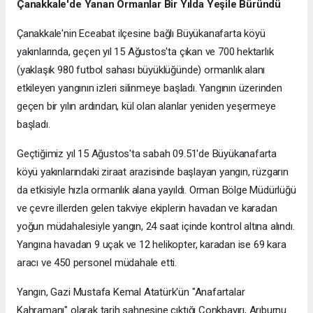
Çanakkale'de Yanan Ormanlar Bir Yılda Yeşile Büründü
Çanakkale'nin Eceabat ilçesine bağlı Büyükanafarta köyü
yakınlarında, geçen yıl 15 Ağustos'ta çıkan ve 700 hektarlık
(yaklaşık 980 futbol sahası büyüklüğünde) ormanlık alanı
etkileyen yangının izleri silinmeye başladı. Yangının üzerinden
geçen bir yılın ardından, kül olan alanlar yeniden yeşermeye
başladı.
Geçtiğimiz yıl 15 Ağustos'ta sabah 09.51'de Büyükanafarta
köyü yakınlarındaki ziraat arazisinde başlayan yangın, rüzgarın
da etkisiyle hızla ormanlık alana yayıldı. Orman Bölge Müdürlüğü
ve çevre illerden gelen takviye ekiplerin havadan ve karadan
yoğun müdahalesiyle yangın, 24 saat içinde kontrol altına alındı.
Yangına havadan 9 uçak ve 12 helikopter, karadan ise 69 kara
aracı ve 450 personel müdahale etti.
Yangın, Gazi Mustafa Kemal Atatürk'ün "Anafartalar
Kahramanı" olarak tarih sahnesine çıktığı Conkbayırı, Arıburnu