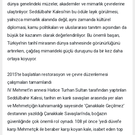
dünya genelindeki müzeler, akademiler ve mimarlık çevrelerine
ulaştırılıyor. Seddülbahir Kalesi’nin bu ödüle layık görülmesi,
yalnızca mimarlık alanında değil; aynı zamanda kültürel
diplomasi, kamu politikaları ve uluslararası tanıtım açısından da
büyük bir kazanım olarak değerlendiriliyor. Bu önemli başarı,
Türkiye’nin tarihî mirasının dünya sahnesinde görünürlüğünü
artırırken, çağdaş mimarideki güçlü duruşunu da bir kez daha
ortaya koyuyor.
2015’te başlatılan restorasyon ve çevre düzenlemesi
çalışmaları tamamlandı
IV. Mehmet’in annesi Hatice Turhan Sultan tarafından yaptırılan
Seddülbahir Kalesi, tarihin en kanlı savaşları arasında yer alan
ve Mehmetçiğin kahramanlığı sayesinde ’Çanakkale Geçilmez’
destanının yazıldığı Çanakkale Savaşları’nda, boğazın
güvenliğinde çok önemli rol oynadı. 108 yıl önce ’yedi düvel’e
karşı Mehmetçik ile beraber karşı koyan kale, isabet eden top