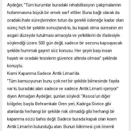
Aydeğer, “Tüm kurumlar buradaki rehabilitasyon çalışmalarının
hızlanmasına büyük bir emek sarf ettiler. Buna bağlı olarak da
oradaki ihale süreçlerinden tutun da gerekli ödeneğe kadar olan
süreç hızlı bir şekilde sonuçlandı ki, bu kapalı olma süresinin en
asgari düzeyde tutulması amacıyla ve yetkililerin de ifadesiyle
söylendiği üzere 500 gün değil, sadece bir sezonu kapsayacak
şekilde hummalı gayret söz konusu. Her şeyin başı insan
hayatı ve oradaki tesislerin güvence altında olması” şeklinde
konuştu.
Kısmi Kapanma Sadece Antik Liman’da
“Tüm kamuoyunun bunu çok net bir şekilde bilmesinde fayda
var ki, buradaki alan sadece ve sadece Antik Liman’ı içeriyor”
diyen Armağan Aydeğer, şunları söyledi: “Assos’un diğer
bölgeler, başta Behramkale Ören yeri, Kadırga Sivrice gibi
alanlarda herhangi bir şekilde risk olmadığı gibi herhangi bir
kapanma sözü bahis değil. Sadece burada kapalı olan kısım
Antik Liman’ın bulunduğu alan. Bunun bilinmesi çok önemli