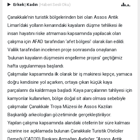
Erkek
|
Kadın
(Haberi Sesli Oku)
Çanakkale’nin turistik bölgelerinden biri olan Assos Antik
Liman’daki yolların kenarındaki kayaların düşme tehlikesi ile
insan hayatını riske atmaması kapsamında yapılacak olan
çalışma için AFAD tarafından ‘afet bölgesi’ olarak ilan edildi.
Valilik tarafından incelenen proje sonrasında onaylanan
‘bulunan kayaların düşmesini engelleme projesi’ geçtiğimiz
hafta uygulanmaya başlandı.
Çalışmalar kapsamında ilk olarak bir iş makinesi kepçe, yamaca
doğru kendisine yol açarken, ortaya çıkan küçük kaya
parçalarını da kaldırmaya başladı. Kaya parçalarının tahliyesi için
kamyonlar kullanırken, bölge doğal sit alanı olması sebebiyle
çalışmalar Çanakkale Troya Müzesi ile Assos Kazıları
Başkanlığı arkeologları gözetiminde gerçekleştiriliyor.
Yapılan çalışma kapsamında alandaki otellerin bir süre kalması
üzerine ise açıklamada bulunan Çanakkale Turistik Otelciler
Derneği (ÇATOD) Başkanı Armağan Aydeğer, “Assos Antik