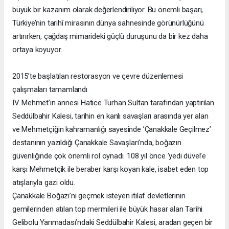
büyük bir kazanım olarak değerlendiriliyor. Bu önemli başarı,
Türkiye’nin tarihî mirasının dünya sahnesinde görünürlüğünü
artırırken, çağdaş mimarideki güçlü duruşunu da bir kez daha
ortaya koyuyor.
2015’te başlatılan restorasyon ve çevre düzenlemesi
çalışmaları tamamlandı
IV. Mehmet’in annesi Hatice Turhan Sultan tarafından yaptırılan
Seddülbahir Kalesi, tarihin en kanlı savaşları arasında yer alan
ve Mehmetçiğin kahramanlığı sayesinde ’Çanakkale Geçilmez’
destanının yazıldığı Çanakkale Savaşları’nda, boğazın
güvenliğinde çok önemli rol oynadı. 108 yıl önce ’yedi düvel’e
karşı Mehmetçik ile beraber karşı koyan kale, isabet eden top
atışlarıyla gazi oldu.
Çanakkale Boğazı’nı geçmek isteyen itilaf devletlerinin
gemilerinden atılan top mermileri ile büyük hasar alan Tarihi
Gelibolu Yarımadası’ndaki Seddülbahir Kalesi, aradan geçen bir