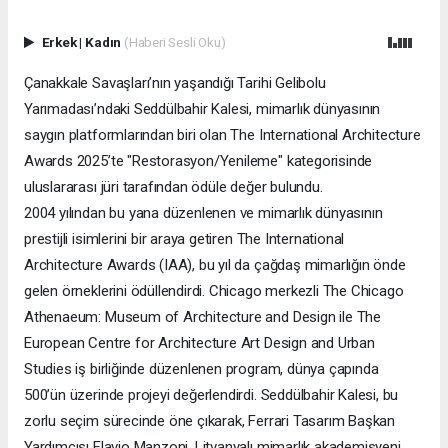
Erkek
|
Kadın
(Haberi Sesli Oku)
Çanakkale Savaşları’nın yaşandığı Tarihi Gelibolu
Yarımadası’ndaki Seddülbahir Kalesi, mimarlık dünyasının
saygın platformlarından biri olan The International Architecture
Awards 2025’te "Restorasyon/Yenileme" kategorisinde
uluslararası jüri tarafından ödüle değer bulundu.
2004 yılından bu yana düzenlenen ve mimarlık dünyasının
prestijli isimlerini bir araya getiren The International
Architecture Awards (IAA), bu yıl da çağdaş mimarlığın önde
gelen örneklerini ödüllendirdi. Chicago merkezli The Chicago
Athenaeum: Museum of Architecture and Design ile The
European Centre for Architecture Art Design and Urban
Studies iş birliğinde düzenlenen program, dünya çapında
500’ün üzerinde projeyi değerlendirdi. Seddülbahir Kalesi, bu
zorlu seçim sürecinde öne çıkarak, Ferrari Tasarım Başkan
Yardımcısı Flavio Manzoni, Litvanyalı mimarlık akademisyeni