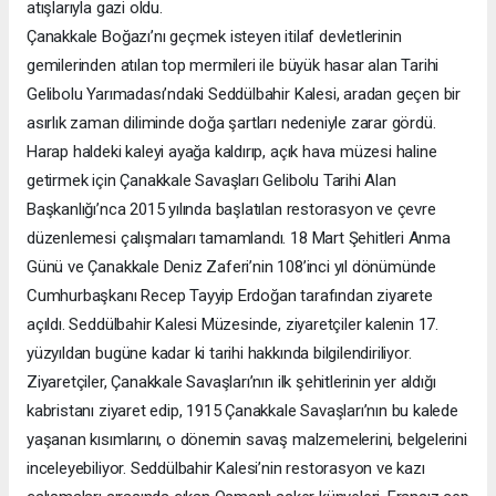
atışlarıyla gazi oldu.
Çanakkale Boğazı’nı geçmek isteyen itilaf devletlerinin
gemilerinden atılan top mermileri ile büyük hasar alan Tarihi
Gelibolu Yarımadası’ndaki Seddülbahir Kalesi, aradan geçen bir
asırlık zaman diliminde doğa şartları nedeniyle zarar gördü.
Harap haldeki kaleyi ayağa kaldırıp, açık hava müzesi haline
getirmek için Çanakkale Savaşları Gelibolu Tarihi Alan
Başkanlığı’nca 2015 yılında başlatılan restorasyon ve çevre
düzenlemesi çalışmaları tamamlandı. 18 Mart Şehitleri Anma
Günü ve Çanakkale Deniz Zaferi’nin 108’inci yıl dönümünde
Cumhurbaşkanı Recep Tayyip Erdoğan tarafından ziyarete
açıldı. Seddülbahir Kalesi Müzesinde, ziyaretçiler kalenin 17.
yüzyıldan bugüne kadar ki tarihi hakkında bilgilendiriliyor.
Ziyaretçiler, Çanakkale Savaşları’nın ilk şehitlerinin yer aldığı
kabristanı ziyaret edip, 1915 Çanakkale Savaşları’nın bu kalede
yaşanan kısımlarını, o dönemin savaş malzemelerini, belgelerini
inceleyebiliyor. Seddülbahir Kalesi’nin restorasyon ve kazı