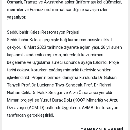
Osmanlı, Fransız ve Avustralya asker üniforması kol düğmeleri,
mermiler ve Fransız mühimmat sandığı ile savaşın izleri
yaşatılıyor.
Seddülbahir Kalesi Restorasyon Projesi
Seddülbahir Kalesi, geçmişle bağ kuran mimarisiyle dikkat
çekiyor. 18 Mart 2023 tarihinde ziyarete açılan yapı, 26 yıl süren
kapsamlı akademik araştırma, arkeolojik kazı, mimari
belgeleme ve uygulama süreci sonunda ayağa kaldırıldı. Proje,
tarihî dokuyu korurken çağdaş mimarlık ilkeleriyle yeniden
işlevlendirildi. Projenin bilimsel danışma kurulunda Dr. Gülsün
Tanyeli, Prof. Dr. Lucienne Thys-Şenocak, Prof. Dr. Rahmi
Nurhan Çelik, Dr. Haluk Sesigür ve Arzu Özsavaşcı yer aldı.
Mimari projeyi ise Yusuf Burak Dolu (KOOP Mimarlık) ve Arzu
Özsavaşcı (AOMTD) üstlendi. Uygulama, ABMA Restorasyon
tarafından gerçekleştirildi.
ÇANAKKALE HABERİ