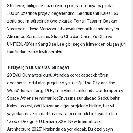
Studies iş birliğinde düzenlenen program, dünya çapında
500’ün üzerinde projeyi değerlendirdi. Seddülbahir Kalesi, bu
zorlu seçim sürecinde öne çıkarak, Ferrari Tasarım Başkan
Yardımcısı Flavio Manzoni, Litvanyalı mimarlık akademisyeni
Almantas Samalaviius, Studio Cho’dan Chen-Yu Chiu ve
UNITEDLAB’den Sang Dae Lee gibi seçkin isimlerden oluşan jüri
tarafından ödüle layık görüldü.
Türkiye için uluslararası bir başarı
20 Eylül Cumartesi günü Atina’da gerçekleşecek tören
öncesinde, ödül alan projelerin yer aldığı "The City and the
World" temalı sergi, 19 Eylül-5 Ekim tarihlerinde Contemporary
Space Athens’te mimarlık dünyasına sunulacak. Seddülbahir
Kalesi projesi, ödül kazanan diğer projelerle birlikte, her yıl
yayımlanan ve mimarlık camiası için önemli bir kaynak olan
"Global Design + Urbanism XXV: New International
Architecture 2025" kitabında da yer alacak. Bu özel yayın,