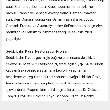
çalışmaları sırasında çıkan Osmanlı asker künyeleri, Fransız cep
saati, Osmanlı el bombası, Krupp topu namlu temizleme
harbisi, Fransız ve Senegal asker palaları, Osmanlı mavzer
süngüleri, Osmanlı süngü kını, Osmanlı palaska barutluğu,
Osmanlı, Fransız ve Avustralya asker üniforması kol düğmeleri,
mermiler ve Fransız mühimmat sandığı ile savaşın izleri
yaşatılıyor.
Seddülbahir Kalesi Restorasyon Projesi
Seddülbahir Kalesi, geçmişle bağ kuran mimarisiyle dikkat
çekiyor. 18 Mart 2023 tarihinde ziyarete açılan yapı, 26 yıl süren
kapsamlı akademik araştırma, arkeolojik kazı, mimari
belgeleme ve uygulama süreci sonunda ayağa kaldırıldı. Proje,
tarihî dokuyu korurken çağdaş mimarlık ilkeleriyle yeniden
işlevlendirildi. Projenin bilimsel danışma kurulunda Dr. Gülsün
Tanyeli, Prof. Dr. Lucienne Thys-Şenocak, Prof. Dr. Rahmi
Nurhan Çelik, Dr. Haluk Sesigür ve Arzu Özsavaşcı yer aldı.
Mimari projeyi ise Yusuf Burak Dolu (KOOP Mimarlık) ve Arzu