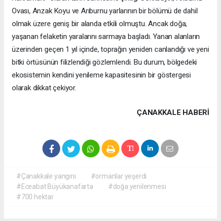
Ovası, Anzak Koyu ve Arıburnu yarlarının bir bölümü de dahil
olmak üzere geniş bir alanda etkili olmuştu. Ancak doğa,
yaşanan felaketin yaralarını sarmaya başladı. Yanan alanların
üzerinden geçen 1 yıl içinde, toprağın yeniden canlandığı ve yeni
bitki örtüsünün filizlendiği gözlemlendi. Bu durum, bölgedeki
ekosistemin kendini yenileme kapasitesinin bir göstergesi
olarak dikkat çekiyor.
ÇANAKKALE HABERİ
#Çanakkale yangını
#ormanlar yeşerdi
#Eceabat Büyükanafarta
#doğa yenilenmesi
#700 hektar