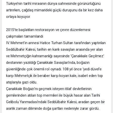
Türkiye’nin tarihî mirasının dünya sahnesinde görünürlüğünü
artırırken, çağdaş mimarideki güçlü duruşunu da bir kez daha
ortaya koyuyor.
2015’te başlatılan restorasyon ve çevre düzenlemesi
çalışmaları tamamlandı
IV. Mehmet’in annesi Hatice Turhan Sultan tarafından yaptırılan
Seddülbahir Kalesi, tarihin en kanlı savaşları arasında yer alan
ve Mehmetçiğin kahramanlığı sayesinde ’Çanakkale Geçilmez’
destanının yazıldığı Çanakkale Savaşları’nda, boğazın
güvenliğinde çok önemli rol oynadı. 108 yıl önce ’yedi düvel’e
karşı Mehmetçik ile beraber karşı koyan kale, isabet eden top
atışlarıyla gazi oldu.
Çanakkale Boğazı’nı geçmek isteyen itilaf devletlerinin
gemilerinden atılan top mermileri ile büyük hasar alan Tarihi
Gelibolu Yarımadası’ndaki Seddülbahir Kalesi, aradan geçen bir
asırlık zaman diliminde doğa şartları nedeniyle zarar gördü.