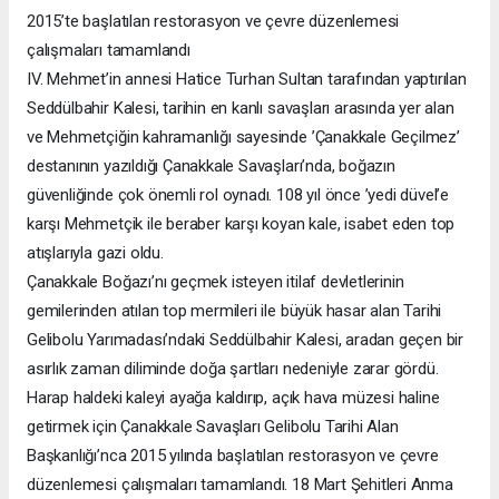
2015’te başlatılan restorasyon ve çevre düzenlemesi
çalışmaları tamamlandı
IV. Mehmet’in annesi Hatice Turhan Sultan tarafından yaptırılan
Seddülbahir Kalesi, tarihin en kanlı savaşları arasında yer alan
ve Mehmetçiğin kahramanlığı sayesinde ’Çanakkale Geçilmez’
destanının yazıldığı Çanakkale Savaşları’nda, boğazın
güvenliğinde çok önemli rol oynadı. 108 yıl önce ’yedi düvel’e
karşı Mehmetçik ile beraber karşı koyan kale, isabet eden top
atışlarıyla gazi oldu.
Çanakkale Boğazı’nı geçmek isteyen itilaf devletlerinin
gemilerinden atılan top mermileri ile büyük hasar alan Tarihi
Gelibolu Yarımadası’ndaki Seddülbahir Kalesi, aradan geçen bir
asırlık zaman diliminde doğa şartları nedeniyle zarar gördü.
Harap haldeki kaleyi ayağa kaldırıp, açık hava müzesi haline
getirmek için Çanakkale Savaşları Gelibolu Tarihi Alan
Başkanlığı’nca 2015 yılında başlatılan restorasyon ve çevre
düzenlemesi çalışmaları tamamlandı. 18 Mart Şehitleri Anma