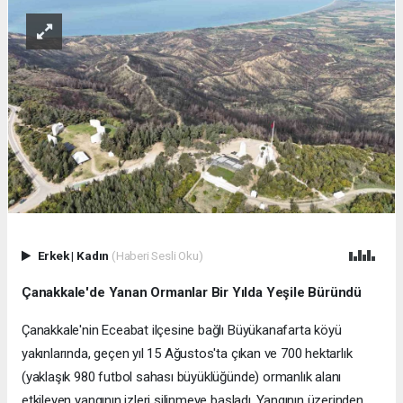
Erkek
|
Kadın
(Haberi Sesli Oku)
Çanakkale'de Yanan Ormanlar Bir Yılda Yeşile Büründü
Çanakkale'nin Eceabat ilçesine bağlı Büyükanafarta köyü
yakınlarında, geçen yıl 15 Ağustos'ta çıkan ve 700 hektarlık
(yaklaşık 980 futbol sahası büyüklüğünde) ormanlık alanı
etkileyen yangının izleri silinmeye başladı. Yangının üzerinden