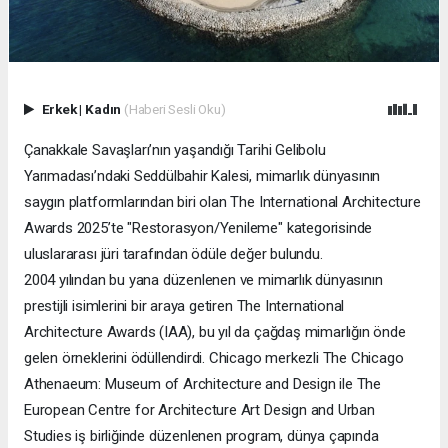
Erkek
|
Kadın
(Haberi Sesli Oku)
Çanakkale Savaşları’nın yaşandığı Tarihi Gelibolu
Yarımadası’ndaki Seddülbahir Kalesi, mimarlık dünyasının
saygın platformlarından biri olan The International Architecture
Awards 2025’te "Restorasyon/Yenileme" kategorisinde
uluslararası jüri tarafından ödüle değer bulundu.
2004 yılından bu yana düzenlenen ve mimarlık dünyasının
prestijli isimlerini bir araya getiren The International
Architecture Awards (IAA), bu yıl da çağdaş mimarlığın önde
gelen örneklerini ödüllendirdi. Chicago merkezli The Chicago
Athenaeum: Museum of Architecture and Design ile The
European Centre for Architecture Art Design and Urban
Studies iş birliğinde düzenlenen program, dünya çapında