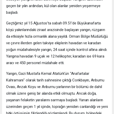
geçen bir yılın ardından, kül olan alanlar yeniden yeşermeye
başladı.
Geçtiğimiz yıl 15 Ağustos'ta sabah 09.51'de Büyükanafarta
köyü yakınlarındaki ziraat arazisinde başlayan yangın, rüzgarın
da etkisiyle hızla ormanlık alana yayıldı. Orman Bölge Müdürlüğü
ve çevre illerden gelen takviye ekiplerin havadan ve karadan
yoğun müdahalesiyle yangın, 24 saat içinde kontrol altına alındı.
Yangına havadan 9 uçak ve 12 helikopter, karadan ise 69 kara
aracı ve 450 personel müdahale etti.
Yangın, Gazi Mustafa Kemal Atatürk'ün "Anafartalar
Kahramanı" olarak tarih sahnesine çıktığı Conkbayırı, Arıburnu
Ovası, Anzak Koyu ve Arıburnu yarlarının bir bölümü de dahil
olmak üzere geniş bir alanda etkili olmuştu. Ancak doğa,
yaşanan felaketin yaralarını sarmaya başladı. Yanan alanların
üzerinden geçen 1 yıl içinde, toprağın yeniden canlandığı ve yeni
bitki örtüsünün filizlendiği gözlemlendi. Bu durum, bölgedeki