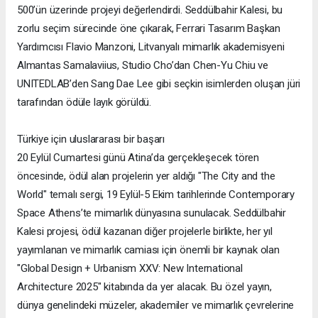
500’ün üzerinde projeyi değerlendirdi. Seddülbahir Kalesi, bu
zorlu seçim sürecinde öne çıkarak, Ferrari Tasarım Başkan
Yardımcısı Flavio Manzoni, Litvanyalı mimarlık akademisyeni
Almantas Samalaviius, Studio Cho’dan Chen-Yu Chiu ve
UNITEDLAB’den Sang Dae Lee gibi seçkin isimlerden oluşan jüri
tarafından ödüle layık görüldü.
Türkiye için uluslararası bir başarı
20 Eylül Cumartesi günü Atina’da gerçekleşecek tören
öncesinde, ödül alan projelerin yer aldığı "The City and the
World" temalı sergi, 19 Eylül-5 Ekim tarihlerinde Contemporary
Space Athens’te mimarlık dünyasına sunulacak. Seddülbahir
Kalesi projesi, ödül kazanan diğer projelerle birlikte, her yıl
yayımlanan ve mimarlık camiası için önemli bir kaynak olan
"Global Design + Urbanism XXV: New International
Architecture 2025" kitabında da yer alacak. Bu özel yayın,
dünya genelindeki müzeler, akademiler ve mimarlık çevrelerine