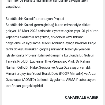
mermiler ve Fransız mühimmat sandığı ile savaşın izleri
yaşatılıyor.
Seddülbahir Kalesi Restorasyon Projesi
Seddülbahir Kalesi, geçmişle bağ kuran mimarisiyle dikkat
çekiyor. 18 Mart 2023 tarihinde ziyarete açılan yapı, 26 yıl süren
kapsamlı akademik araştırma, arkeolojik kazı, mimari
belgeleme ve uygulama süreci sonunda ayağa kaldırıldı. Proje,
tarihî dokuyu korurken çağdaş mimarlık ilkeleriyle yeniden
işlevlendirildi. Projenin bilimsel danışma kurulunda Dr. Gülsün
Tanyeli, Prof. Dr. Lucienne Thys-Şenocak, Prof. Dr. Rahmi
Nurhan Çelik, Dr. Haluk Sesigür ve Arzu Özsavaşcı yer aldı.
Mimari projeyi ise Yusuf Burak Dolu (KOOP Mimarlık) ve Arzu
Özsavaşcı (AOMTD) üstlendi. Uygulama, ABMA Restorasyon
tarafından gerçekleştirildi.
ÇANAKKALE HABERİ