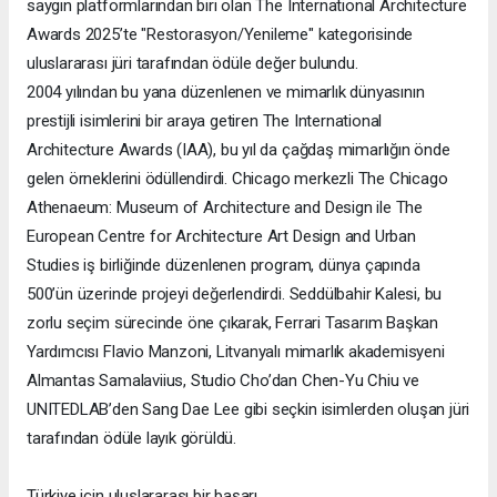
saygın platformlarından biri olan The International Architecture
Awards 2025’te "Restorasyon/Yenileme" kategorisinde
uluslararası jüri tarafından ödüle değer bulundu.
2004 yılından bu yana düzenlenen ve mimarlık dünyasının
prestijli isimlerini bir araya getiren The International
Architecture Awards (IAA), bu yıl da çağdaş mimarlığın önde
gelen örneklerini ödüllendirdi. Chicago merkezli The Chicago
Athenaeum: Museum of Architecture and Design ile The
European Centre for Architecture Art Design and Urban
Studies iş birliğinde düzenlenen program, dünya çapında
500’ün üzerinde projeyi değerlendirdi. Seddülbahir Kalesi, bu
zorlu seçim sürecinde öne çıkarak, Ferrari Tasarım Başkan
Yardımcısı Flavio Manzoni, Litvanyalı mimarlık akademisyeni
Almantas Samalaviius, Studio Cho’dan Chen-Yu Chiu ve
UNITEDLAB’den Sang Dae Lee gibi seçkin isimlerden oluşan jüri
tarafından ödüle layık görüldü.
Türkiye için uluslararası bir başarı