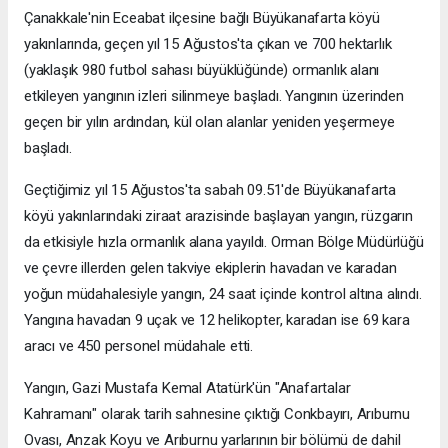
Çanakkale'nin Eceabat ilçesine bağlı Büyükanafarta köyü
yakınlarında, geçen yıl 15 Ağustos'ta çıkan ve 700 hektarlık
(yaklaşık 980 futbol sahası büyüklüğünde) ormanlık alanı
etkileyen yangının izleri silinmeye başladı. Yangının üzerinden
geçen bir yılın ardından, kül olan alanlar yeniden yeşermeye
başladı.
Geçtiğimiz yıl 15 Ağustos'ta sabah 09.51'de Büyükanafarta
köyü yakınlarındaki ziraat arazisinde başlayan yangın, rüzgarın
da etkisiyle hızla ormanlık alana yayıldı. Orman Bölge Müdürlüğü
ve çevre illerden gelen takviye ekiplerin havadan ve karadan
yoğun müdahalesiyle yangın, 24 saat içinde kontrol altına alındı.
Yangına havadan 9 uçak ve 12 helikopter, karadan ise 69 kara
aracı ve 450 personel müdahale etti.
Yangın, Gazi Mustafa Kemal Atatürk'ün "Anafartalar
Kahramanı" olarak tarih sahnesine çıktığı Conkbayırı, Arıburnu
Ovası, Anzak Koyu ve Arıburnu yarlarının bir bölümü de dahil