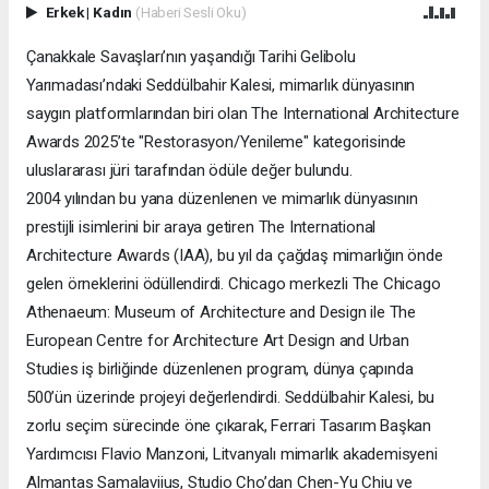
Erkek
|
Kadın
(Haberi Sesli Oku)
Çanakkale Savaşları’nın yaşandığı Tarihi Gelibolu
Yarımadası’ndaki Seddülbahir Kalesi, mimarlık dünyasının
saygın platformlarından biri olan The International Architecture
Awards 2025’te "Restorasyon/Yenileme" kategorisinde
uluslararası jüri tarafından ödüle değer bulundu.
2004 yılından bu yana düzenlenen ve mimarlık dünyasının
prestijli isimlerini bir araya getiren The International
Architecture Awards (IAA), bu yıl da çağdaş mimarlığın önde
gelen örneklerini ödüllendirdi. Chicago merkezli The Chicago
Athenaeum: Museum of Architecture and Design ile The
European Centre for Architecture Art Design and Urban
Studies iş birliğinde düzenlenen program, dünya çapında
500’ün üzerinde projeyi değerlendirdi. Seddülbahir Kalesi, bu
zorlu seçim sürecinde öne çıkarak, Ferrari Tasarım Başkan
Yardımcısı Flavio Manzoni, Litvanyalı mimarlık akademisyeni
Almantas Samalaviius, Studio Cho’dan Chen-Yu Chiu ve