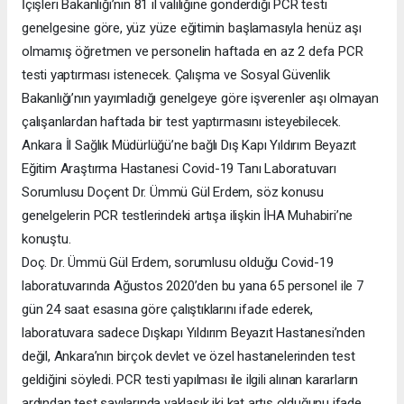
İçişleri Bakanlığı’nın 81 il valiliğine gönderdiği PCR testi
genelgesine göre, yüz yüze eğitimin başlamasıyla henüz aşı
olmamış öğretmen ve personelin haftada en az 2 defa PCR
testi yaptırması istenecek. Çalışma ve Sosyal Güvenlik
Bakanlığı’nın yayımladığı genelgeye göre işverenler aşı olmayan
çalışanlardan haftada bir test yaptırmasını isteyebilecek.
Ankara İl Sağlık Müdürlüğü’ne bağlı Dış Kapı Yıldırım Beyazıt
Eğitim Araştırma Hastanesi Covid-19 Tanı Laboratuvarı
Sorumlusu Doçent Dr. Ümmü Gül Erdem, söz konusu
genelgelerin PCR testlerindeki artışa ilişkin İHA Muhabiri’ne
konuştu.
Doç. Dr. Ümmü Gül Erdem, sorumlusu olduğu Covid-19
laboratuvarında Ağustos 2020’den bu yana 65 personel ile 7
gün 24 saat esasına göre çalıştıklarını ifade ederek,
laboratuvara sadece Dışkapı Yıldırım Beyazıt Hastanesi’nden
değil, Ankara’nın birçok devlet ve özel hastanelerinden test
geldiğini söyledi. PCR testi yapılması ile ilgili alınan kararların
ardından test sayılarında yaklaşık iki kat artış olduğunu ifade