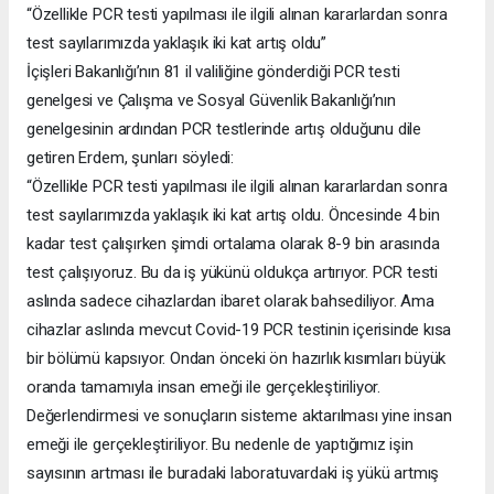
“Özellikle PCR testi yapılması ile ilgili alınan kararlardan sonra
test sayılarımızda yaklaşık iki kat artış oldu”
İçişleri Bakanlığı’nın 81 il valiliğine gönderdiği PCR testi
genelgesi ve Çalışma ve Sosyal Güvenlik Bakanlığı’nın
genelgesinin ardından PCR testlerinde artış olduğunu dile
getiren Erdem, şunları söyledi:
“Özellikle PCR testi yapılması ile ilgili alınan kararlardan sonra
test sayılarımızda yaklaşık iki kat artış oldu. Öncesinde 4 bin
kadar test çalışırken şimdi ortalama olarak 8-9 bin arasında
test çalışıyoruz. Bu da iş yükünü oldukça artırıyor. PCR testi
aslında sadece cihazlardan ibaret olarak bahsediliyor. Ama
cihazlar aslında mevcut Covid-19 PCR testinin içerisinde kısa
bir bölümü kapsıyor. Ondan önceki ön hazırlık kısımları büyük
oranda tamamıyla insan emeği ile gerçekleştiriliyor.
Değerlendirmesi ve sonuçların sisteme aktarılması yine insan
emeği ile gerçekleştiriliyor. Bu nedenle de yaptığımız işin
sayısının artması ile buradaki laboratuvardaki iş yükü artmış