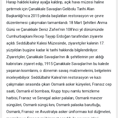
Harap haldeki kaleyi ayağa kaldırıp, açık hava müzesi haline
getirmek için Çanakkale Savaşları Gelibolu Tarihi Alan
Başkanlığı’nca 2015 yılında başlatılan restorasyon ve çevre
düzenlemesi çalışmaları tamamlandı. 18 Mart Şehitleri Anma
Günü ve Çanakkale Deniz Zaferi’nin 108’inci yıl dönümünde
Cumhurbaşkanı Recep Tayyip Erdoğan tarafından ziyarete
açıldı. Seddülbahir Kalesi Müzesinde, ziyaretçiler kalenin 17.
yüzyıldan bugüne kadar ki tarihi hakkında bilgilendiriliyor.
Ziyaretçiler, Çanakkale Savaşları’nın ilk şehitlerinin yer aldığı
kabristanı ziyaret edip, 1915 Çanakkale Savaşları’nın bu kalede
yaşanan kısımlarını, o dönemin savaş malzemelerini, belgelerini
inceleyebiliyor. Seddülbahir Kalesi’nin restorasyon ve kazı
çalışmaları sırasında çıkan Osmanlı asker künyeleri, Fransız cep
saati, Osmanlı el bombası, Krupp topu namlu temizleme
harbisi, Fransız ve Senegal asker palaları, Osmanlı mavzer
süngüleri, Osmanlı süngü kını, Osmanlı palaska barutluğu,
Osmanlı, Fransız ve Avustralya asker üniforması kol düğmeleri,