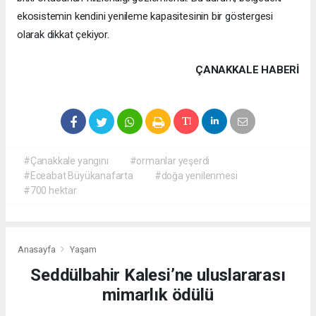
ekosistemin kendini yenileme kapasitesinin bir göstergesi
olarak dikkat çekiyor.
ÇANAKKALE HABERİ
#Çanakkale yangını
#ormanlar yeşerdi
#Eceabat Büyükanafarta
#doğa yenilenmesi
#700 hektar
Anasayfa
Yaşam
Seddülbahir Kalesi’ne uluslararası
mimarlık ödülü