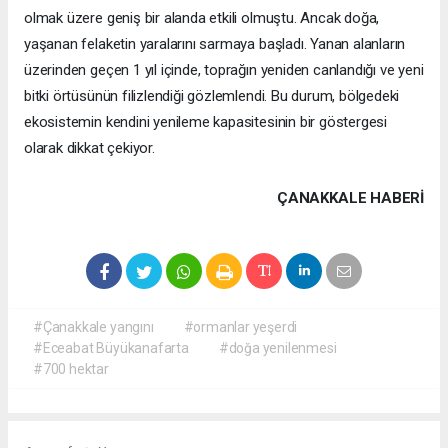
olmak üzere geniş bir alanda etkili olmuştu. Ancak doğa,
yaşanan felaketin yaralarını sarmaya başladı. Yanan alanların
üzerinden geçen 1 yıl içinde, toprağın yeniden canlandığı ve yeni
bitki örtüsünün filizlendiği gözlemlendi. Bu durum, bölgedeki
ekosistemin kendini yenileme kapasitesinin bir göstergesi
olarak dikkat çekiyor.
ÇANAKKALE HABERİ
#Çanakkale yangını
#ormanlar yeşerdi
#Eceabat Büyükanafarta
#doğa yenilenmesi
#700 hektar