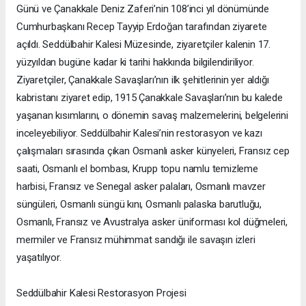
Günü ve Çanakkale Deniz Zaferi’nin 108’inci yıl dönümünde
Cumhurbaşkanı Recep Tayyip Erdoğan tarafından ziyarete
açıldı. Seddülbahir Kalesi Müzesinde, ziyaretçiler kalenin 17.
yüzyıldan bugüne kadar ki tarihi hakkında bilgilendiriliyor.
Ziyaretçiler, Çanakkale Savaşları’nın ilk şehitlerinin yer aldığı
kabristanı ziyaret edip, 1915 Çanakkale Savaşları’nın bu kalede
yaşanan kısımlarını, o dönemin savaş malzemelerini, belgelerini
inceleyebiliyor. Seddülbahir Kalesi’nin restorasyon ve kazı
çalışmaları sırasında çıkan Osmanlı asker künyeleri, Fransız cep
saati, Osmanlı el bombası, Krupp topu namlu temizleme
harbisi, Fransız ve Senegal asker palaları, Osmanlı mavzer
süngüleri, Osmanlı süngü kını, Osmanlı palaska barutluğu,
Osmanlı, Fransız ve Avustralya asker üniforması kol düğmeleri,
mermiler ve Fransız mühimmat sandığı ile savaşın izleri
yaşatılıyor.
Seddülbahir Kalesi Restorasyon Projesi