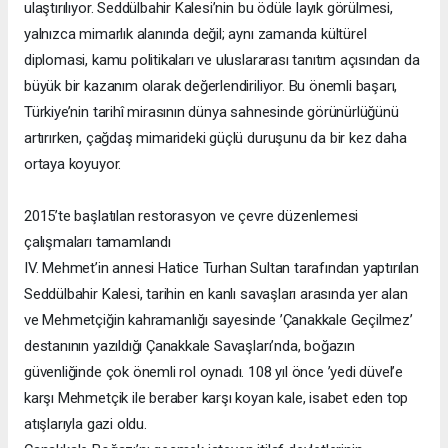
ulaştırılıyor. Seddülbahir Kalesi’nin bu ödüle layık görülmesi,
yalnızca mimarlık alanında değil; aynı zamanda kültürel
diplomasi, kamu politikaları ve uluslararası tanıtım açısından da
büyük bir kazanım olarak değerlendiriliyor. Bu önemli başarı,
Türkiye’nin tarihî mirasının dünya sahnesinde görünürlüğünü
artırırken, çağdaş mimarideki güçlü duruşunu da bir kez daha
ortaya koyuyor.
2015’te başlatılan restorasyon ve çevre düzenlemesi
çalışmaları tamamlandı
IV. Mehmet’in annesi Hatice Turhan Sultan tarafından yaptırılan
Seddülbahir Kalesi, tarihin en kanlı savaşları arasında yer alan
ve Mehmetçiğin kahramanlığı sayesinde ’Çanakkale Geçilmez’
destanının yazıldığı Çanakkale Savaşları’nda, boğazın
güvenliğinde çok önemli rol oynadı. 108 yıl önce ’yedi düvel’e
karşı Mehmetçik ile beraber karşı koyan kale, isabet eden top
atışlarıyla gazi oldu.