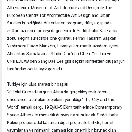
gelen örneklerini ödüllendirdi. Chicago merkezli The Chicago
Athenaeum: Museum of Architecture and Design ile The
European Centre for Architecture Art Design and Urban
Studies iş birliğinde düzenlenen program, dünya çapında
500’ün üzerinde projeyi değerlendirdi. Seddülbahir Kalesi, bu
zorlu seçim sürecinde öne çıkarak, Ferrari Tasarım Başkan
Yardımcısı Flavio Manzoni, Litvanyalı mimarlık akademisyeni
Almantas Samalaviius, Studio Cho’dan Chen-Yu Chiu ve
UNITEDLAB’den Sang Dae Lee gibi seçkin isimlerden oluşan jüri
tarafından ödüle layık görüldü.
Türkiye için uluslararası bir başarı
20 Eylül Cumartesi günü Atina’da gerçekleşecek tören
öncesinde, ödül alan projelerin yer aldığı "The City and the
World" temalı sergi, 19 Eylül-5 Ekim tarihlerinde Contemporary
Space Athens’te mimarlık dünyasına sunulacak. Seddülbahir
Kalesi projesi, ödül kazanan diğer projelerle birlikte, her yıl
yayımlanan ve mimarlık camiası için önemli bir kaynak olan