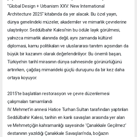
"Global Design + Urbanism XXV: New International
Architecture 2025" kitabında da yer alacak. Bu özel yayın,
dünya genelindeki müzeler, akademiler ve mimarlık çevrelerine
ulaştırılıyor. Seddülbahir Kalesi’nin bu ödüle layık görülmesi,
yalnızca mimarlık alanında değil; aynı zamanda kültürel
diplomasi, kamu politikaları ve uluslararası tanıtım açısından da
büyük bir kazanım olarak değerlendiriliyor. Bu önemli başarı,
Türkiye’nin tarihî mirasının dünya sahnesinde görünürlüğünü
artırırken, çağdaş mimarideki güçlü duruşunu da bir kez daha
ortaya koyuyor.
2015’te başlatılan restorasyon ve çevre düzenlemesi
çalışmaları tamamlandı
IV. Mehmet’in annesi Hatice Turhan Sultan tarafından yaptırılan
Seddülbahir Kalesi, tarihin en kanlı savaşları arasında yer alan
ve Mehmetçiğin kahramanlığı sayesinde ’Çanakkale Geçilmez’
destanının yazıldığı Çanakkale Savaşları’nda, boğazın