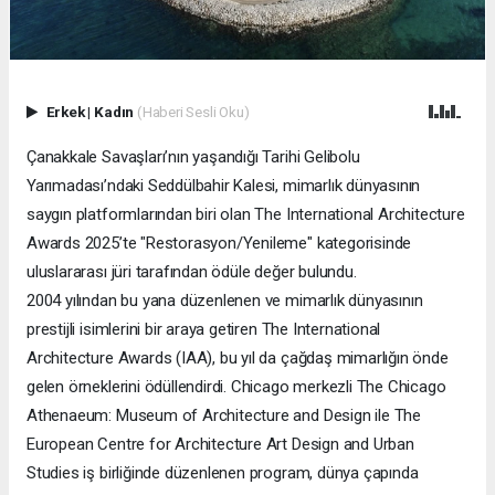
Erkek
|
Kadın
(Haberi Sesli Oku)
Çanakkale Savaşları’nın yaşandığı Tarihi Gelibolu
Yarımadası’ndaki Seddülbahir Kalesi, mimarlık dünyasının
saygın platformlarından biri olan The International Architecture
Awards 2025’te "Restorasyon/Yenileme" kategorisinde
uluslararası jüri tarafından ödüle değer bulundu.
2004 yılından bu yana düzenlenen ve mimarlık dünyasının
prestijli isimlerini bir araya getiren The International
Architecture Awards (IAA), bu yıl da çağdaş mimarlığın önde
gelen örneklerini ödüllendirdi. Chicago merkezli The Chicago
Athenaeum: Museum of Architecture and Design ile The
European Centre for Architecture Art Design and Urban
Studies iş birliğinde düzenlenen program, dünya çapında