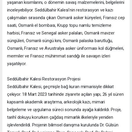
yaşanan kısımlarını, o dönemin savaş malzemelerini, belgelerini
inceleyebiliyor. Seddülbahir Kalesi’nin restorasyon ve kazı
çalışmaları sırasında çıkan Osmanlı asker künyeleri, Fransız cep
saati, Osmanlı el bombası, Krupp topu namlu temizleme
harbisi, Fransız ve Senegal asker palaları, Osmanlı mavzer
süngüleri, Osmanlı süngü kını, Osmanlı palaska barutluğu,
Osmanlı, Fransız ve Avustralya asker üniforması kol düğmeleri,
mermiler ve Fransız mühimmat sandığı ile savaşın izleri
yaşatılıyor.
Seddülbahir Kalesi Restorasyon Projesi
Seddülbahir Kalesi, geçmişle bağ kuran mimarisiyle dikkat
çekiyor. 18 Mart 2023 tarihinde ziyarete açılan yapı, 26 yıl süren
kapsamlı akademik araştırma, arkeolojik kazı, mimari
belgeleme ve uygulama süreci sonunda ayağa kaldırıldı. Proje,
tarihî dokuyu korurken çağdaş mimarlık ilkeleriyle yeniden
işlevlendirildi. Projenin bilimsel danışma kurulunda Dr. Gülsün