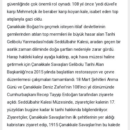
güvenliğinde çok önemli rol oynadı. 108 yıl önce ’yedi düvel’e
karşı Mehmetçik ile beraber karşı koyan kale, isabet eden top
atışlarıyla gazi oldu.
Çanakkale Boğazı’nı geçmek isteyen itilaf devletlerinin
gemilerinden atılan top mermileri ile büyük hasar alan Tarihi
Gelibolu Yarımadası’ndaki Seddülbahir Kalesi, aradan geçen bir
asırlık zaman diliminde doğa şartları nedeniyle zarar gördü.
Harap haldeki kaleyi ayağa kaldırıp, açık hava müzesi haline
getirmek için Çanakkale Savaşları Gelibolu Tarihi Alan
Başkanlığı’nca 2015 yılında başlatılan restorasyon ve çevre
düzenlemesi çalışmaları tamamlandı. 18 Mart Şehitleri Anma
Günü ve Çanakkale Deniz Zaferi’nin 108’inci yıl dönümünde
Cumhurbaşkanı Recep Tayyip Erdoğan tarafından ziyarete
açıldı. Seddülbahir Kalesi Müzesinde, ziyaretçiler kalenin 17.
yüzyıldan bugüne kadar ki tarihi hakkında bilgilendiriliyor.
Ziyaretçiler, Çanakkale Savaşları’nın ilk şehitlerinin yer aldığı
kabristanı ziyaret edip, 1915 Çanakkale Savaşları’nın bu kalede