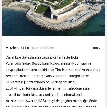
Erkek
|
Kadın
(Haberi Sesli Oku)
Çanakkale Savaşları’nın yaşandığı Tarihi Gelibolu
Yarımadası’ndaki Seddülbahir Kalesi, mimarlık dünyasının
saygın platformlarından biri olan The International Architecture
Awards 2025’te "Restorasyon/Yenileme" kategorisinde
uluslararası jüri tarafından ödüle değer bulundu.
2004 yılından bu yana düzenlenen ve mimarlık dünyasının
prestijli isimlerini bir araya getiren The International
Architecture Awards (IAA), bu yıl da çağdaş mimarlığın önde