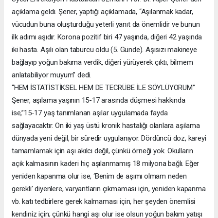
açıklama geldi. Şener, yaptığı açıklamada, “Aşılanmak kadar,
vücudun buna oluşturduğu yeterli yanıt da önemlidir ve bunun
ilk adımı aşıdır. Korona pozitif biri 47 yaşında, diğeri 42 yaşında
iki hasta. Aşılı olan taburcu oldu (5. Günde). Aşısızı makineye
bağlayıp yoğun bakıma verdik, diğeri yürüyerek çıktı, bilmem
anlatabiliyor muyum” dedi.
“HEM İSTATİSTİKSEL HEM DE TECRÜBE İLE SÖYLÜYORUM”
Şener, aşılama yaşının 15-17 arasında düşmesi hakkında
ise,”15-17 yaş tanımlanan aşılar uygulamada fayda
sağlayacaktır. On iki yaş üstü kronik hastalığı olanlara aşılama
dünyada yeni değil, bir süredir uygulanıyor. Dördüncü doz, kareyi
tamamlamak için aşı akılcı değil, çünkü örneği yok. Okulların
açık kalmasının kaderi hiç aşılanmamış 18 milyona bağlı. Eğer
yeniden kapanma olur ise, ‘Benim de aşımı olmam neden
gerekli’ diyenlere, varyantların çıkmaması için, yeniden kapanma
vb. katı tedbirlere gerek kalmaması için, her şeyden önemlisi
kendiniz için; çünkü hangi aşı olur ise olsun yoğun bakım yatışı