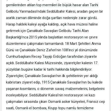
gemilerinden atılan top mermileri ile büyük hasar alan Tarihi
Gelibolu Yarımadası’ndaki Seddülbahir Kalesi, aradan geçen bir
asırlık zaman diliminde doğa şartları nedeniyle zarar gördü.
Harap haldeki kaleyi ayağa kaldırıp, açık hava müzesi haline
getirmek için Çanakkale Savaşları Gelibolu Tarihi Alan
Başkanlığı’nca 2015 yılında başlatılan restorasyon ve çevre
düzenlemesi çalışmaları tamamlandı. 18 Mart Şehitleri Anma
Günü ve Çanakkale Deniz Zaferi’nin 108’inci yıl dönümünde
Cumhurbaşkanı Recep Tayyip Erdoğan tarafından ziyarete
açıldı. Seddülbahir Kalesi Müzesinde, ziyaretçiler kalenin 17.
yüzyıldan bugüne kadar ki tarihi hakkında bilgilendiriliyor.
Ziyaretçiler, Çanakkale Savaşları’nın ilk şehitlerinin yer aldığı
kabristanı ziyaret edip, 1915 Çanakkale Savaşları’nın bu kalede
yaşanan kısımlarını, o dönemin savaş malzemelerini, belgelerini
inceleyebiliyor. Seddülbahir Kalesi’nin restorasyon ve kazı
çalışmaları sırasında çıkan Osmanlı asker künyeleri, Fransız cep
saati, Osmanlı el bombası, Krupp topu namlu temizleme