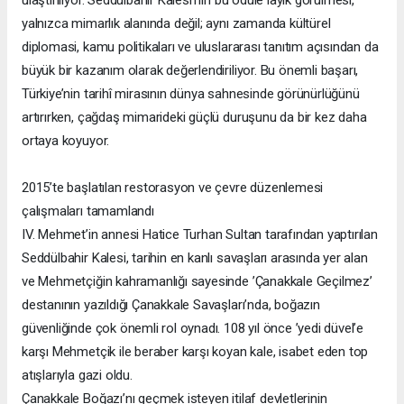
yalnızca mimarlık alanında değil; aynı zamanda kültürel
diplomasi, kamu politikaları ve uluslararası tanıtım açısından da
büyük bir kazanım olarak değerlendiriliyor. Bu önemli başarı,
Türkiye’nin tarihî mirasının dünya sahnesinde görünürlüğünü
artırırken, çağdaş mimarideki güçlü duruşunu da bir kez daha
ortaya koyuyor.
2015’te başlatılan restorasyon ve çevre düzenlemesi
çalışmaları tamamlandı
IV. Mehmet’in annesi Hatice Turhan Sultan tarafından yaptırılan
Seddülbahir Kalesi, tarihin en kanlı savaşları arasında yer alan
ve Mehmetçiğin kahramanlığı sayesinde ’Çanakkale Geçilmez’
destanının yazıldığı Çanakkale Savaşları’nda, boğazın
güvenliğinde çok önemli rol oynadı. 108 yıl önce ’yedi düvel’e
karşı Mehmetçik ile beraber karşı koyan kale, isabet eden top
atışlarıyla gazi oldu.
Çanakkale Boğazı’nı geçmek isteyen itilaf devletlerinin