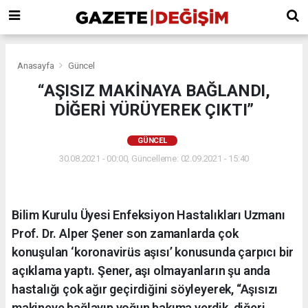
Anasayfa
Güncel
“AŞISIZ MAKİNAYA BAĞLANDI,
DİĞERİ YÜRÜYEREK ÇIKTI”
GÜNCEL
30.08.2021 - 00:00, Güncelleme: 02.09.2021 - 15:40
Bilim Kurulu Üyesi Enfeksiyon Hastalıkları Uzmanı
Prof. Dr. Alper Şener son zamanlarda çok
konuşulan ‘koronavirüs aşısı’ konusunda çarpıcı bir
açıklama yaptı. Şener, aşı olmayanların şu anda
hastalığı çok ağır geçirdiğini söyleyerek, “Aşısızı
makineye bağlayıp yoğun bakıma verdik, diğeri