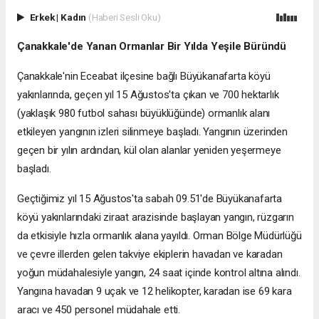
Erkek
|
Kadın
(Haberi Sesli Oku)
Çanakkale'de Yanan Ormanlar Bir Yılda Yeşile Büründü
Çanakkale'nin Eceabat ilçesine bağlı Büyükanafarta köyü
yakınlarında, geçen yıl 15 Ağustos'ta çıkan ve 700 hektarlık
(yaklaşık 980 futbol sahası büyüklüğünde) ormanlık alanı
etkileyen yangının izleri silinmeye başladı. Yangının üzerinden
geçen bir yılın ardından, kül olan alanlar yeniden yeşermeye
başladı.
Geçtiğimiz yıl 15 Ağustos'ta sabah 09.51'de Büyükanafarta
köyü yakınlarındaki ziraat arazisinde başlayan yangın, rüzgarın
da etkisiyle hızla ormanlık alana yayıldı. Orman Bölge Müdürlüğü
ve çevre illerden gelen takviye ekiplerin havadan ve karadan
yoğun müdahalesiyle yangın, 24 saat içinde kontrol altına alındı.
Yangına havadan 9 uçak ve 12 helikopter, karadan ise 69 kara
aracı ve 450 personel müdahale etti.