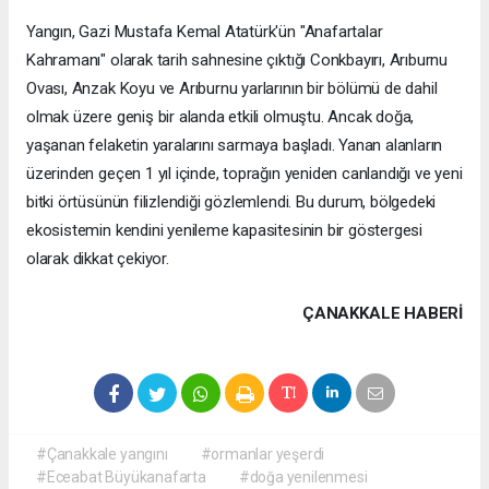
Yangın, Gazi Mustafa Kemal Atatürk'ün "Anafartalar
Kahramanı" olarak tarih sahnesine çıktığı Conkbayırı, Arıburnu
Ovası, Anzak Koyu ve Arıburnu yarlarının bir bölümü de dahil
olmak üzere geniş bir alanda etkili olmuştu. Ancak doğa,
yaşanan felaketin yaralarını sarmaya başladı. Yanan alanların
üzerinden geçen 1 yıl içinde, toprağın yeniden canlandığı ve yeni
bitki örtüsünün filizlendiği gözlemlendi. Bu durum, bölgedeki
ekosistemin kendini yenileme kapasitesinin bir göstergesi
olarak dikkat çekiyor.
ÇANAKKALE HABERİ
#Çanakkale yangını
#ormanlar yeşerdi
#Eceabat Büyükanafarta
#doğa yenilenmesi