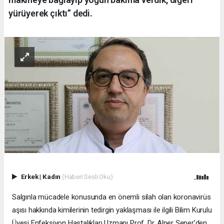
yürüyerek çıktı” dedi.
Erkek
|
Kadın
(Haberi Sesli Oku)
Salgınla mücadele konusunda en önemli silah olan koronavirüs
aşısı hakkında kimilerinin tedirgin yaklaşması ile ilgili Bilim Kurulu
Üyesi Enfeksiyon Hastalıkları Uzmanı Prof. Dr. Alper Şener’den