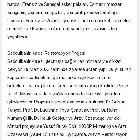
harbisi, Fransız ve Senegal asker palaları, Osmanlı mavzer
süngüleri, Osmanlı süngü kını, Osmanlı palaska barutluğu,
Osmanlı, Fransız ve Avustralya asker üniforması kol düğmeleri,
mermiler ve Fransız mühimmat sandığı ile savaşın izleri
yaşatılıyor.
Seddülbahir Kalesi Restorasyon Projesi
Seddülbahir Kalesi, geçmişle bağ kuran mimarisiyle dikkat
çekiyor. 18 Mart 2023 tarihinde ziyarete açılan yapı, 26 yıl süren
kapsamlı akademik araştırma, arkeolojik kazı, mimari
belgeleme ve uygulama süreci sonunda ayağa kaldırıldı. Proje,
tarihî dokuyu korurken çağdaş mimarlık ilkeleriyle yeniden
işlevlendirildi. Projenin bilimsel danışma kurulunda Dr. Gülsün
Tanyeli, Prof. Dr. Lucienne Thys-Şenocak, Prof. Dr. Rahmi
Nurhan Çelik, Dr. Haluk Sesigür ve Arzu Özsavaşcı yer aldı.
Mimari projeyi ise Yusuf Burak Dolu (KOOP Mimarlık) ve Arzu
Özsavaşcı (AOMTD) üstlendi. Uygulama, ABMA Restorasyon