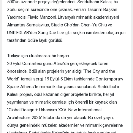
500’ün üzerinde projeyi değerlendirdi. Seddülbahir Kalesi, bu
zorlu seçim sürecinde öne çıkarak, Ferrari Tasarım Başkan
Yardımcısı Flavio Manzoni, Litvanyalı mimarlık akademisyeni
Almantas Samalaviius, Studio Cho’dan Chen-Yu Chiu ve
UNITEDLAB’den Sang Dae Lee gibi seçkin isimlerden oluşan jüri
tarafından ödüle layık görüldü.
Türkiye için uluslararası bir başarı
20 Eylül Cumartesi günü Atina’da gerçekleşecek tören
öncesinde, ödül alan projelerin yer aldığı "The City and the
World" temalı sergi, 19 Eylül-5 Ekim tarihlerinde Contemporary
Space Athens’te mimarlık dünyasına sunulacak. Seddülbahir
Kalesi projesi, ödül kazanan diğer projelerle birlikte, her yıl
yayımlanan ve mimarlık camiası için önemli bir kaynak olan
"Global Design + Urbanism XXV: New International
Architecture 2025" kitabında da yer alacak. Bu özel yayın,
dünya genelindeki müzeler, akademiler ve mimarlık çevrelerine
ulaştırılıyor. Seddülbahir Kalesi’nin bu ödüle layık görülmesi,