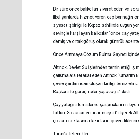
Bir süre önce balıkçıları ziyaret eden ve sor
ilkel şartlarda hizmet veren cep barınağın ö
siyaset işbirliği ile Kepez sahilinde uygun ye
sevinçle karşılayan balıkçılar “önce çay yat
demiş ve ortak görüş olarak gümrük acente mot
Önce Arıtmaya Çözüm Bulma Gayreti İçinde
Altınok, Devlet Su İşlerinden temin ettiği iş
çalışmalara refakat eden Altınok “Umarım Bel
çevre şartlarından oluşan kirliliği temizlet
Başkanı ile görüşmeler yapacağız” dedi.
Çay yatağını temizleme çalışmalarını izleye
tuttun. Sözünün eri adammışsın” diyerek Alt
çözüm noktasında kendisine güvendiklerini s
Turan’a İletecekler