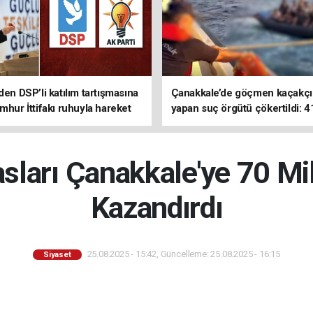
den DSP’li katılım tartışmasına
Çanakkale’de göçmen kaçakçıl
mhur İttifakı ruhuyla hareket
yapan suç örgütü çökertildi: 4
z
tutuklama
ları Çanakkale'ye 70 Mi
Kazandırdı
25.08.2025 - 15:42, Güncelleme: 25.08.2025 - 16:15
Siyaset