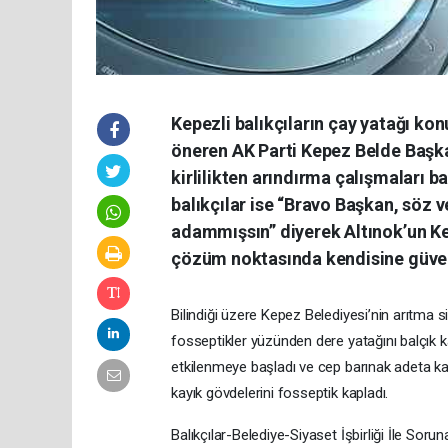
Kepezli balıkçıların çay yatağı ko
öneren AK Parti Kepez Belde Başka
kirlilikten arındırma çalışmaları b
balıkçılar ise “Bravo Başkan, söz 
adammışsın” diyerek Altınok’un Ke
çözüm noktasında kendisine güvend
Bilindiği üzere Kepez Belediyesi’nin arıtma s
fosseptikler yüzünden dere yatağını balçık ka
etkilenmeye başladı ve cep barınak adeta kat
kayık gövdelerini fosseptik kapladı.
Balıkçılar-Belediye-Siyaset İşbirliği İle Sor