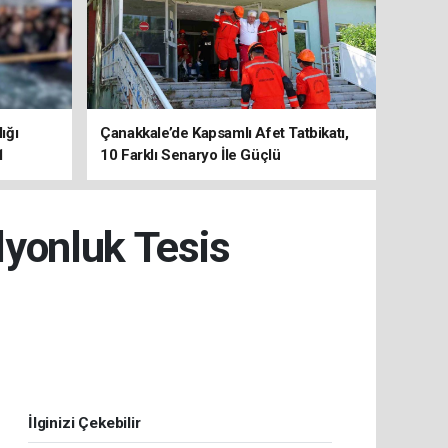
ığı
Çanakkale’de Kapsamlı Afet Tatbikatı,
1
10 Farklı Senaryo İle Güçlü
Koordinasyon
lyonluk Tesis
İlginizi Çekebilir