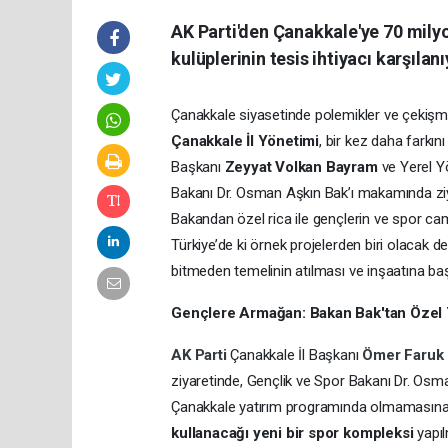
AK Parti'den Çanakkale'ye 70 milyo
kulüplerinin tesis ihtiyacı karşılanı
Çanakkale siyasetinde polemikler ve çekişm
Çanakkale İl Yönetimi
, bir kez daha farkın
Başkanı
Zeyyat Volkan Bayram
ve Yerel Y
Bakanı Dr. Osman Aşkın Bak’ı makamında zi
Bakandan özel rica ile gençlerin ve spor c
Türkiye’de ki örnek projelerden biri olacak de
bitmeden temelinin atılması ve inşaatına b
Gençlere Armağan: Bakan Bak'tan Özel 
AK Parti
Çanakkale İl Başkanı
Ömer Faruk
ziyaretinde, Gençlik ve Spor Bakanı Dr. Osma
Çanakkale yatırım programında olmamasına 
kullanacağı yeni bir spor kompleksi
yapıl