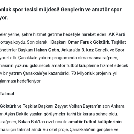
nluk spor tesisi müjdesi! Gençlerin ve amatör spor
yor.
eler yerine, şehre hizmet getirme hedefiyle hareket eden
AK Parti
ı ortaya koydu. Son olarak İl Başkanı
Ömer Faruk Göktürk
, Teşkilat
önetimler Başkanı
Hakan Çetin
, Ankara'da
3. kez
Gençlik ve Spor
yaret etti. Çanakkale yatırım programında olmamasına rağmen,
amiasının yüzünü güldürecek amatör futbol kulüplerine hizmet edecek
v bir yatırım Çanakkale'ye kazandırıldı. 70 Milyonluk projenin, yıl
aşlanması hedefleniyor
Talimat
 Göktürk
ve Teşkilat Başkanı Zeyyat Volkan Bayram'ın son Ankara
n Aşkın Bak ile yapılan görüşmeler tarihi bir karara sahne oldu.
rağmen, Bakan Bak'tan özel rica ile
amatör futbol kulüplerinin
ması için talimat alındı. Bu özel proje, Çanakkale'nin gençlere ve