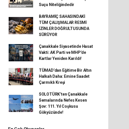
Suçu Niteliğindedir
BAYRAMİÇ SAHASINDAKİ
TÜM ÇALIŞMALAR RESMİ
İZİNLER DOĞRULTUSUNDA
SÜRÜYOR
Çanakkale Siyasetinde Hasat
Vakti: AK Parti ve MHP’de
Kartlar Yeniden Karıldı!
TÜMAD’dan Eğitime Bir Altın
Halkah Daha: Emine Saadet
Çarmıklı Kreşi
SOLOTÜRK’ten Çanakkale
Semalarında Nefes Kesen
Şov: 111. Yıl Coşkusu
Gökyüzünde!