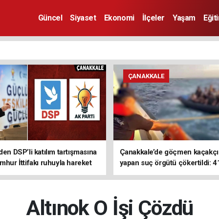
Güncel
Siyaset
Ekonomi
İlçeler
Yaşam
Eğit
ÇANAKKALE
den DSP’li katılım tartışmasına
Çanakkale’de göçmen kaçakçıl
mhur İttifakı ruhuyla hareket
yapan suç örgütü çökertildi: 4
z
tutuklama
Altınok O İşi Çözdü