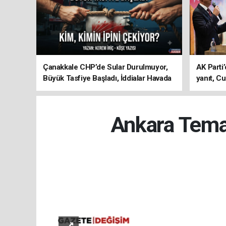
Çanakkale CHP’de Sular Durulmuyor,
AK Parti’
Büyük Tasfiye Başladı, İddialar Havada
yanıt, Cu
Uçuşuyor
ediyoru
Ankara Temas