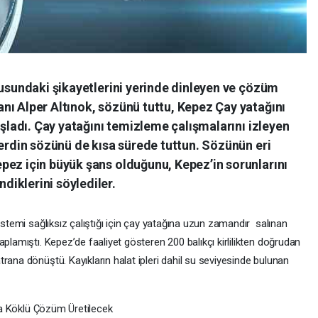
nusundaki şikayetlerini yerinde dinleyen ve çözüm
nı Alper Altınok, sözünü tuttu, Kepez Çay yatağını
aşladı. Çay yatağını temizleme çalışmalarını izleyen
verdin sözünü de kısa sürede tuttun. Sözünün eri
pez için büyük şans olduğunu, Kepez’in sorunlarını
iklerini söylediler.
istemi sağlıksız çalıştığı için çay yatağına uzun zamandır salınan
plamıştı. Kepez’de faaliyet gösteren 200 balıkçı kirlilikten doğrudan
rana dönüştü. Kayıkların halat ipleri dahil su seviyesinde bulunan
una Köklü Çözüm Üretilecek