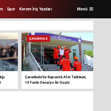
im
Spor
Kerem İriç Yazıları
Menü
ÇANAKKALE
ığı
Çanakkale’de Kapsamlı Afet Tatbikatı,
1
10 Farklı Senaryo İle Güçlü
Koordinasyon