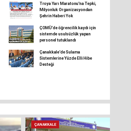
Troya Yarı Maratonu'na Tepki,
Milyonluk Organizasyondan
Şehrin Haberi Yok
ÇOMÜ’de öğrencilik kaydı için
sistemde usulsüzlük yapan
personel tutuklandı
Çanakkale’de Sulama
Sistemlerine Yüzde Elli Hibe
Desteği
ÇANAKKALE