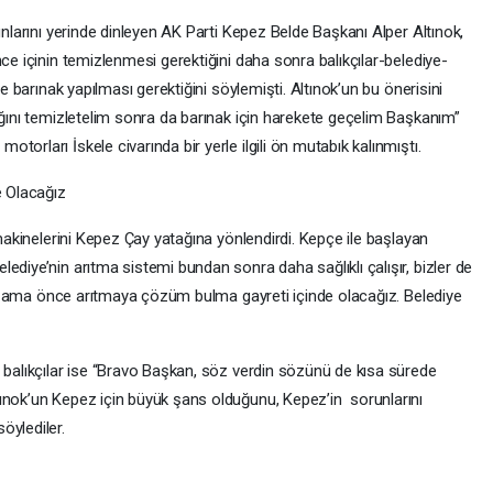
unlarını yerinde dinleyen AK Parti Kepez Belde Başkanı Alper Altınok,
nce içinin temizlenmesi gerektiğini daha sonra balıkçılar-belediye-
re barınak yapılması gerektiğini söylemişti. Altınok’un bu önerisini
ağını temizletelim sonra da barınak için harekete geçelim Başkanım”
orları İskele civarında bir yerle ilgili ön mutabık kalınmıştı.
 Olacağız
 makinelerini Kepez Çay yatağına yönlendirdi. Kepçe ile başlayan
ediye’nin arıtma sistemi bundan sonra daha sağlıklı çalışır, bizler de
iriz ama önce arıtmaya çözüm bulma gayreti içinde olacağız. Belediye
n balıkçılar ise “Bravo Başkan, söz verdin sözünü de kısa sürede
ınok’un Kepez için büyük şans olduğunu, Kepez’in sorunlarını
öylediler.