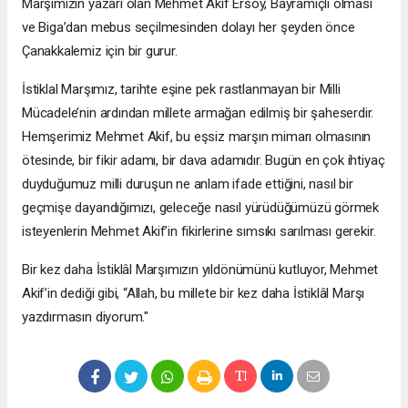
Marşımızın yazarı olan Mehmet Akif Ersoy, Bayramiçli olması
ve Biga’dan mebus seçilmesinden dolayı her şeyden önce
Çanakkalemiz için bir gurur.
İstiklal Marşımız, tarihte eşine pek rastlanmayan bir Milli
Mücadele’nin ardından millete armağan edilmiş bir şaheserdir.
Hemşerimiz Mehmet Akif, bu eşsiz marşın mimarı olmasının
ötesinde, bir fikir adamı, bir dava adamıdır. Bugün en çok ihtiyaç
duyduğumuz milli duruşun ne anlam ifade ettiğini, nasıl bir
geçmişe dayandığımızı, geleceğe nasıl yürüdüğümüzü görmek
isteyenlerin Mehmet Akif’in fikirlerine sımsıkı sarılması gerekir.
Bir kez daha İstiklâl Marşımızın yıldönümünü kutluyor, Mehmet
Akif’in dediği gibi, “Allah, bu millete bir kez daha İstiklâl Marşı
yazdırmasın diyorum."