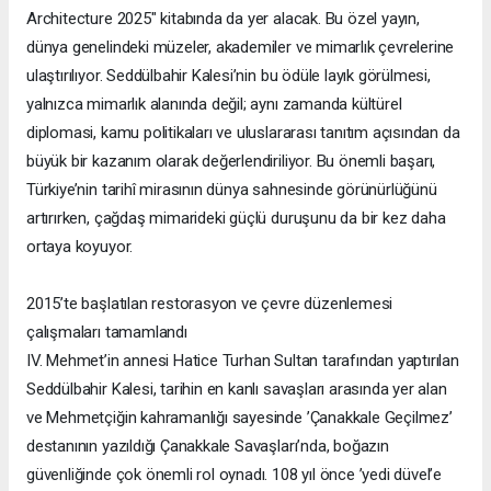
Architecture 2025" kitabında da yer alacak. Bu özel yayın,
dünya genelindeki müzeler, akademiler ve mimarlık çevrelerine
ulaştırılıyor. Seddülbahir Kalesi’nin bu ödüle layık görülmesi,
yalnızca mimarlık alanında değil; aynı zamanda kültürel
diplomasi, kamu politikaları ve uluslararası tanıtım açısından da
büyük bir kazanım olarak değerlendiriliyor. Bu önemli başarı,
Türkiye’nin tarihî mirasının dünya sahnesinde görünürlüğünü
artırırken, çağdaş mimarideki güçlü duruşunu da bir kez daha
ortaya koyuyor.
2015’te başlatılan restorasyon ve çevre düzenlemesi
çalışmaları tamamlandı
IV. Mehmet’in annesi Hatice Turhan Sultan tarafından yaptırılan
Seddülbahir Kalesi, tarihin en kanlı savaşları arasında yer alan
ve Mehmetçiğin kahramanlığı sayesinde ’Çanakkale Geçilmez’
destanının yazıldığı Çanakkale Savaşları’nda, boğazın
güvenliğinde çok önemli rol oynadı. 108 yıl önce ’yedi düvel’e