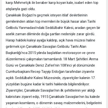
karşı Mehmetçik ile beraber karşı koyan kale, isabet eden top
atışlarıyla gazi oldu.
Çanakkale Boğazı’nı geçmek isteyen itilaf devletlerinin
gemilerinden atılan top mermileri ile büyük hasar alan Tarihi
Gelibolu Yarımadası’ndaki Seddülbahir Kalesi, aradan geçen bir
asırlık zaman diliminde doğa şartları nedeniyle zarar gördü.
Harap haldeki kaleyi ayağa kaldırıp, açık hava müzesi haline
getirmek için Çanakkale Savaşları Gelibolu Tarihi Alan
Başkanlığı’nca 2015 yılında başlatılan restorasyon ve çevre
düzenlemesi çalışmaları tamamlandı. 18 Mart Şehitleri Anma
Günü ve Çanakkale Deniz Zaferi’nin 108’inci yıl dönümünde
Cumhurbaşkanı Recep Tayyip Erdoğan tarafından ziyarete
açıldı. Seddülbahir Kalesi Müzesinde, ziyaretçiler kalenin 17.
yüzyıldan bugüne kadar ki tarihi hakkında bilgilendiriliyor.
Ziyaretçiler, Çanakkale Savaşları’nın ilk şehitlerinin yer aldığı
kabristanı ziyaret edip, 1915 Çanakkale Savaşları’nın bu kalede
yaşanan kısımlarını, o dönemin savaş malzemelerini, belgelerini