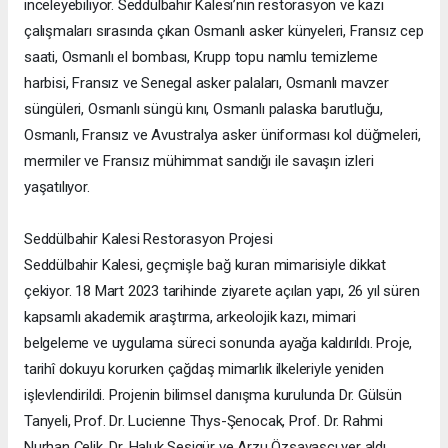
inceleyebiliyor. Seddülbahir Kalesi’nin restorasyon ve kazı
çalışmaları sırasında çıkan Osmanlı asker künyeleri, Fransız cep
saati, Osmanlı el bombası, Krupp topu namlu temizleme
harbisi, Fransız ve Senegal asker palaları, Osmanlı mavzer
süngüleri, Osmanlı süngü kını, Osmanlı palaska barutluğu,
Osmanlı, Fransız ve Avustralya asker üniforması kol düğmeleri,
mermiler ve Fransız mühimmat sandığı ile savaşın izleri
yaşatılıyor.
Seddülbahir Kalesi Restorasyon Projesi
Seddülbahir Kalesi, geçmişle bağ kuran mimarisiyle dikkat
çekiyor. 18 Mart 2023 tarihinde ziyarete açılan yapı, 26 yıl süren
kapsamlı akademik araştırma, arkeolojik kazı, mimari
belgeleme ve uygulama süreci sonunda ayağa kaldırıldı. Proje,
tarihî dokuyu korurken çağdaş mimarlık ilkeleriyle yeniden
işlevlendirildi. Projenin bilimsel danışma kurulunda Dr. Gülsün
Tanyeli, Prof. Dr. Lucienne Thys-Şenocak, Prof. Dr. Rahmi
Nurhan Çelik, Dr. Haluk Sesigür ve Arzu Özsavaşcı yer aldı.