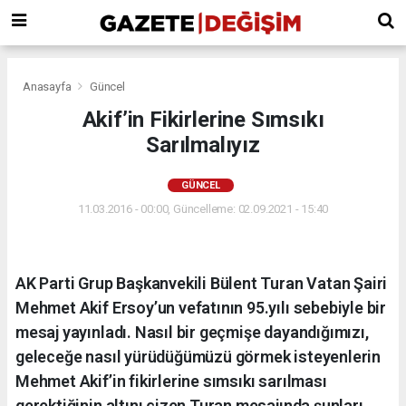
Anasayfa
Güncel
Akif’in Fikirlerine Sımsıkı
Sarılmalıyız
GÜNCEL
11.03.2016 - 00:00, Güncelleme: 02.09.2021 - 15:40
AK Parti Grup Başkanvekili Bülent Turan Vatan Şairi
Mehmet Akif Ersoy’un vefatının 95.yılı sebebiyle bir
mesaj yayınladı. Nasıl bir geçmişe dayandığımızı,
geleceğe nasıl yürüdüğümüzü görmek isteyenlerin
Mehmet Akif’in fikirlerine sımsıkı sarılması
gerektiğinin altını çizen Turan mesajında şunları