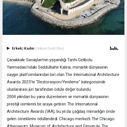
Erkek
|
Kadın
(Haberi Sesli Oku)
Çanakkale Savaşları’nın yaşandığı Tarihi Gelibolu
Yarımadası’ndaki Seddülbahir Kalesi, mimarlık dünyasının
saygın platformlarından biri olan The International Architecture
Awards 2025’te "Restorasyon/Yenileme" kategorisinde
uluslararası jüri tarafından ödüle değer bulundu.
2004 yılından bu yana düzenlenen ve mimarlık dünyasının
prestijli isimlerini bir araya getiren The International
Architecture Awards (IAA), bu yıl da çağdaş mimarlığın önde
gelen örneklerini ödüllendirdi. Chicago merkezli The Chicago
Athenaeum: Museum of Architecture and Design ile The