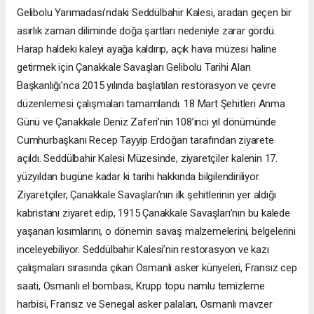
Gelibolu Yarımadası’ndaki Seddülbahir Kalesi, aradan geçen bir
asırlık zaman diliminde doğa şartları nedeniyle zarar gördü.
Harap haldeki kaleyi ayağa kaldırıp, açık hava müzesi haline
getirmek için Çanakkale Savaşları Gelibolu Tarihi Alan
Başkanlığı’nca 2015 yılında başlatılan restorasyon ve çevre
düzenlemesi çalışmaları tamamlandı. 18 Mart Şehitleri Anma
Günü ve Çanakkale Deniz Zaferi’nin 108’inci yıl dönümünde
Cumhurbaşkanı Recep Tayyip Erdoğan tarafından ziyarete
açıldı. Seddülbahir Kalesi Müzesinde, ziyaretçiler kalenin 17.
yüzyıldan bugüne kadar ki tarihi hakkında bilgilendiriliyor.
Ziyaretçiler, Çanakkale Savaşları’nın ilk şehitlerinin yer aldığı
kabristanı ziyaret edip, 1915 Çanakkale Savaşları’nın bu kalede
yaşanan kısımlarını, o dönemin savaş malzemelerini, belgelerini
inceleyebiliyor. Seddülbahir Kalesi’nin restorasyon ve kazı
çalışmaları sırasında çıkan Osmanlı asker künyeleri, Fransız cep
saati, Osmanlı el bombası, Krupp topu namlu temizleme
harbisi, Fransız ve Senegal asker palaları, Osmanlı mavzer