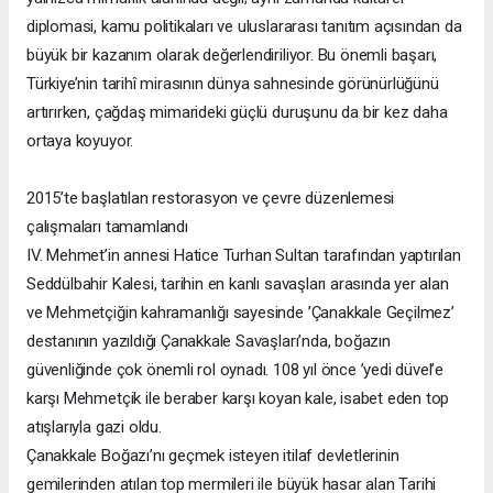
diplomasi, kamu politikaları ve uluslararası tanıtım açısından da
büyük bir kazanım olarak değerlendiriliyor. Bu önemli başarı,
Türkiye’nin tarihî mirasının dünya sahnesinde görünürlüğünü
artırırken, çağdaş mimarideki güçlü duruşunu da bir kez daha
ortaya koyuyor.
2015’te başlatılan restorasyon ve çevre düzenlemesi
çalışmaları tamamlandı
IV. Mehmet’in annesi Hatice Turhan Sultan tarafından yaptırılan
Seddülbahir Kalesi, tarihin en kanlı savaşları arasında yer alan
ve Mehmetçiğin kahramanlığı sayesinde ’Çanakkale Geçilmez’
destanının yazıldığı Çanakkale Savaşları’nda, boğazın
güvenliğinde çok önemli rol oynadı. 108 yıl önce ’yedi düvel’e
karşı Mehmetçik ile beraber karşı koyan kale, isabet eden top
atışlarıyla gazi oldu.
Çanakkale Boğazı’nı geçmek isteyen itilaf devletlerinin
gemilerinden atılan top mermileri ile büyük hasar alan Tarihi