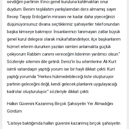
sevdiğim partimin 6'ıncı genel kuruluna katılmaktan onur
duydum. Benim teşkilatım yanlışlarından ders almamış sayın
Recep Tayyip Erdoğan'ın mirasını ne kadar daha yiyeceğinizi
düşünüyorsunuz divana seçtikleriniz şahsiyetler telefonundan
başka kimseye bakmıyor. İnsanlarımızı tanımayan zatlar büyük
genel kurul delegesi olarak mükafatlandırılıyor, ilçe başkanlarım
hizmet erlerim dururken yazılan isimleri anlamakta güçlük
çekiyorum Rabbim canımı vereceğim liderimin yardımcı olsun.”
Sözleriyle sitemini dile getirdi. Deniz’in bu sitemlerine Ali Kurt
isimli vatandaşın yaptığı yorum ise bir hayli dikkat çekti. Kurt
yaptığı yorumda “Herkes hükmedebileceği liste oluşturuyor
partinin geleceğini değil, kendi gelecek planlarını uygulayacağı
kadrolar oluşturuluyor.” sözleriyle dikkat çekti.
Halkın Güvenini Kazanmış Birçok Şahsiyetin Yer Almadığını
Gördüm
“Listeye baktığımda halkın güvenini kazanmış birçok şahsiyetin