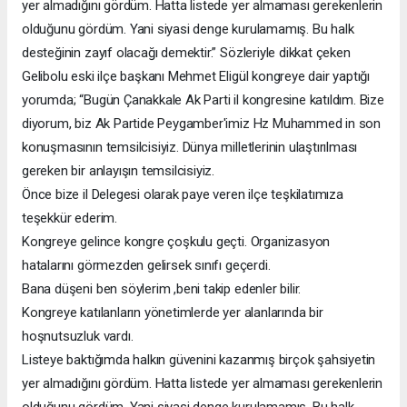
yer almadığını gördüm. Hatta listede yer almaması gerekenlerin
olduğunu gördüm. Yani siyasi denge kurulamamış. Bu halk
desteğinin zayıf olacağı demektir.” Sözleriyle dikkat çeken
Gelibolu eski ilçe başkanı Mehmet Eligül kongreye dair yaptığı
yorumda; “Bugün Çanakkale Ak Parti il kongresine katıldım. Bize
diyorum, biz Ak Partide Peygamber'imiz Hz Muhammed in son
konuşmasının temsilcisiyiz. Dünya milletlerinin ulaştırılması
gereken bir anlayışın temsilcisiyiz.
Önce bize il Delegesi olarak paye veren ilçe teşkilatımıza
teşekkür ederim.
Kongreye gelince kongre çoşkulu geçti. Organizasyon
hatalarını görmezden gelirsek sınıfı geçerdi.
Bana düşeni ben söylerim ,beni takip edenler bilir.
Kongreye katılanların yönetimlerde yer alanlarında bir
hoşnutsuzluk vardı.
Listeye baktığımda halkın güvenini kazanmış birçok şahsiyetin
yer almadığını gördüm. Hatta listede yer almaması gerekenlerin
olduğunu gördüm. Yani siyasi denge kurulamamış. Bu halk