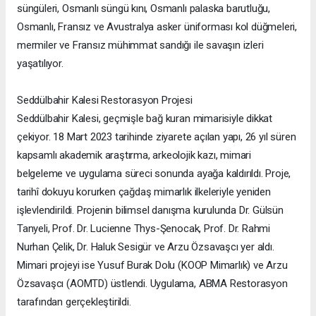
süngüleri, Osmanlı süngü kını, Osmanlı palaska barutluğu,
Osmanlı, Fransız ve Avustralya asker üniforması kol düğmeleri,
mermiler ve Fransız mühimmat sandığı ile savaşın izleri
yaşatılıyor.
Seddülbahir Kalesi Restorasyon Projesi
Seddülbahir Kalesi, geçmişle bağ kuran mimarisiyle dikkat
çekiyor. 18 Mart 2023 tarihinde ziyarete açılan yapı, 26 yıl süren
kapsamlı akademik araştırma, arkeolojik kazı, mimari
belgeleme ve uygulama süreci sonunda ayağa kaldırıldı. Proje,
tarihî dokuyu korurken çağdaş mimarlık ilkeleriyle yeniden
işlevlendirildi. Projenin bilimsel danışma kurulunda Dr. Gülsün
Tanyeli, Prof. Dr. Lucienne Thys-Şenocak, Prof. Dr. Rahmi
Nurhan Çelik, Dr. Haluk Sesigür ve Arzu Özsavaşcı yer aldı.
Mimari projeyi ise Yusuf Burak Dolu (KOOP Mimarlık) ve Arzu
Özsavaşcı (AOMTD) üstlendi. Uygulama, ABMA Restorasyon
tarafından gerçekleştirildi.