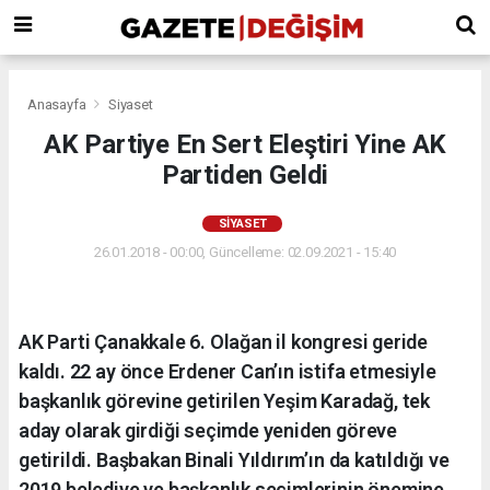
Anasayfa
Siyaset
AK Partiye En Sert Eleştiri Yine AK
Partiden Geldi
SIYASET
26.01.2018 - 00:00, Güncelleme: 02.09.2021 - 15:40
AK Parti Çanakkale 6. Olağan il kongresi geride
kaldı. 22 ay önce Erdener Can’ın istifa etmesiyle
başkanlık görevine getirilen Yeşim Karadağ, tek
aday olarak girdiği seçimde yeniden göreve
getirildi. Başbakan Binali Yıldırım’ın da katıldığı ve
2019 belediye ve başkanlık seçimlerinin önemine