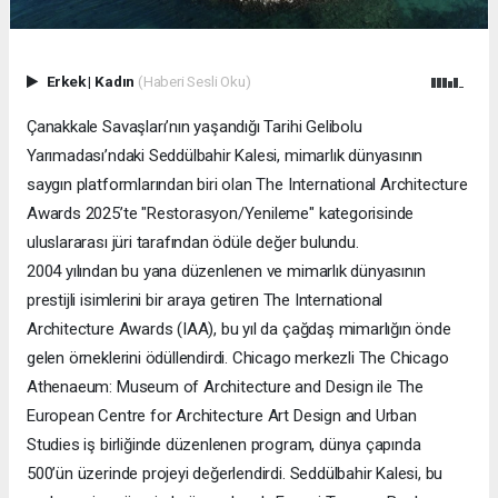
Erkek
|
Kadın
(Haberi Sesli Oku)
Çanakkale Savaşları’nın yaşandığı Tarihi Gelibolu
Yarımadası’ndaki Seddülbahir Kalesi, mimarlık dünyasının
saygın platformlarından biri olan The International Architecture
Awards 2025’te "Restorasyon/Yenileme" kategorisinde
uluslararası jüri tarafından ödüle değer bulundu.
2004 yılından bu yana düzenlenen ve mimarlık dünyasının
prestijli isimlerini bir araya getiren The International
Architecture Awards (IAA), bu yıl da çağdaş mimarlığın önde
gelen örneklerini ödüllendirdi. Chicago merkezli The Chicago
Athenaeum: Museum of Architecture and Design ile The
European Centre for Architecture Art Design and Urban
Studies iş birliğinde düzenlenen program, dünya çapında
500’ün üzerinde projeyi değerlendirdi. Seddülbahir Kalesi, bu