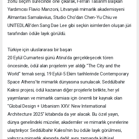
zorlu seçim sürecinde öne çıkarak, Ferrari Tasarım Başkan
Yardımcısı Flavio Manzoni, Litvanyalı mimarlık akademisyeni
Almantas Samalaviius, Studio Cho’dan Chen-Yu Chiu ve
UNITEDLAB’den Sang Dae Lee gibi seçkin isimlerden oluşan jüri
tarafından ödüle layık görüldü.
Türkiye için uluslararası bir başarı
20 Eylül Cumartesi günü Atina’da gerçekleşecek tören
öncesinde, ödül alan projelerin yer aldığı "The City and the
World" temalı sergi, 19 Eylül-5 Ekim tarihlerinde Contemporary
Space Athens’te mimarlık dünyasına sunulacak. Seddülbahir
Kalesi projesi, ödül kazanan diğer projelerle birlikte, her yıl
yayımlanan ve mimarlık camiası için önemli bir kaynak olan
"Global Design + Urbanism XXV: New International
Architecture 2025" kitabında da yer alacak. Bu özel yayın,
dünya genelindeki müzeler, akademiler ve mimarlık çevrelerine
ulaştırılıyor. Seddülbahir Kalesi’nin bu ödüle layık görülmesi,
yalnızca mimarlık alanında değil; aynı zamanda kültürel