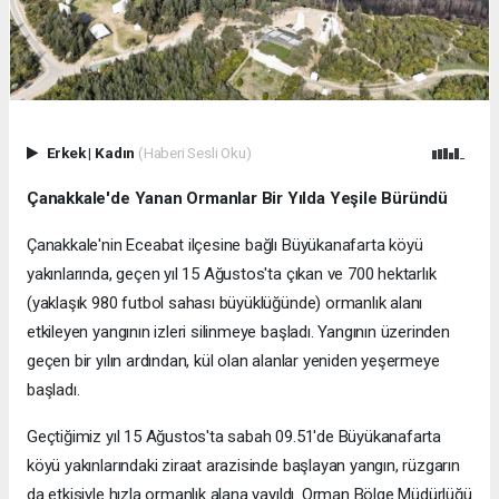
Erkek
|
Kadın
(Haberi Sesli Oku)
Çanakkale'de Yanan Ormanlar Bir Yılda Yeşile Büründü
Çanakkale'nin Eceabat ilçesine bağlı Büyükanafarta köyü
yakınlarında, geçen yıl 15 Ağustos'ta çıkan ve 700 hektarlık
(yaklaşık 980 futbol sahası büyüklüğünde) ormanlık alanı
etkileyen yangının izleri silinmeye başladı. Yangının üzerinden
geçen bir yılın ardından, kül olan alanlar yeniden yeşermeye
başladı.
Geçtiğimiz yıl 15 Ağustos'ta sabah 09.51'de Büyükanafarta
köyü yakınlarındaki ziraat arazisinde başlayan yangın, rüzgarın
da etkisiyle hızla ormanlık alana yayıldı. Orman Bölge Müdürlüğü