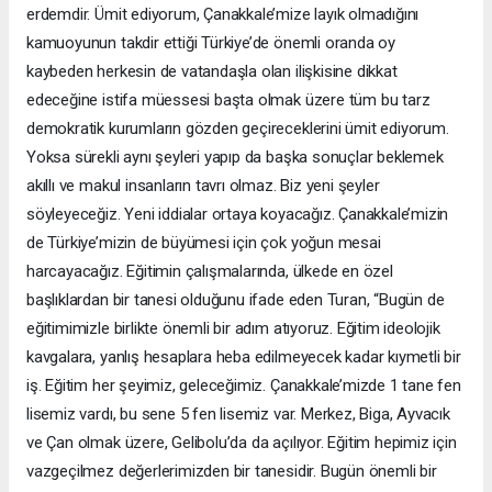
erdemdir. Ümit ediyorum, Çanakkale’mize layık olmadığını
kamuoyunun takdir ettiği Türkiye’de önemli oranda oy
kaybeden herkesin de vatandaşla olan ilişkisine dikkat
edeceğine istifa müessesi başta olmak üzere tüm bu tarz
demokratik kurumların gözden geçireceklerini ümit ediyorum.
Yoksa sürekli aynı şeyleri yapıp da başka sonuçlar beklemek
akıllı ve makul insanların tavrı olmaz. Biz yeni şeyler
söyleyeceğiz. Yeni iddialar ortaya koyacağız. Çanakkale’mizin
de Türkiye’mizin de büyümesi için çok yoğun mesai
harcayacağız. Eğitimin çalışmalarında, ülkede en özel
başlıklardan bir tanesi olduğunu ifade eden Turan, “Bugün de
eğitimimizle birlikte önemli bir adım atıyoruz. Eğitim ideolojik
kavgalara, yanlış hesaplara heba edilmeyecek kadar kıymetli bir
iş. Eğitim her şeyimiz, geleceğimiz. Çanakkale’mizde 1 tane fen
lisemiz vardı, bu sene 5 fen lisemiz var. Merkez, Biga, Ayvacık
ve Çan olmak üzere, Gelibolu’da da açılıyor. Eğitim hepimiz için
vazgeçilmez değerlerimizden bir tanesidir. Bugün önemli bir