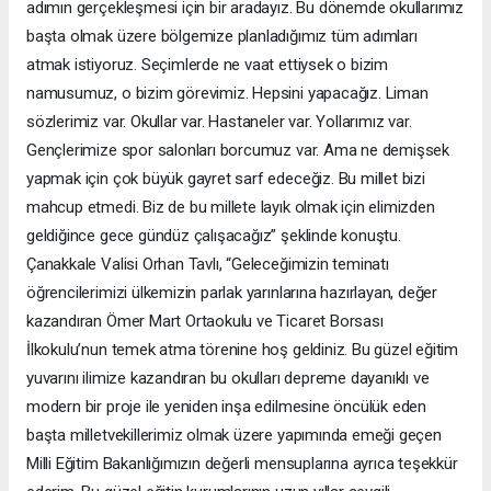
adımın gerçekleşmesi için bir aradayız. Bu dönemde okullarımız
başta olmak üzere bölgemize planladığımız tüm adımları
atmak istiyoruz. Seçimlerde ne vaat ettiysek o bizim
namusumuz, o bizim görevimiz. Hepsini yapacağız. Liman
sözlerimiz var. Okullar var. Hastaneler var. Yollarımız var.
Gençlerimize spor salonları borcumuz var. Ama ne demişsek
yapmak için çok büyük gayret sarf edeceğiz. Bu millet bizi
mahcup etmedi. Biz de bu millete layık olmak için elimizden
geldiğince gece gündüz çalışacağız” şeklinde konuştu.
Çanakkale Valisi Orhan Tavlı, “Geleceğimizin teminatı
öğrencilerimizi ülkemizin parlak yarınlarına hazırlayan, değer
kazandıran Ömer Mart Ortaokulu ve Ticaret Borsası
İlkokulu’nun temek atma törenine hoş geldiniz. Bu güzel eğitim
yuvarını ilimize kazandıran bu okulları depreme dayanıklı ve
modern bir proje ile yeniden inşa edilmesine öncülük eden
başta milletvekillerimiz olmak üzere yapımında emeği geçen
Milli Eğitim Bakanlığımızın değerli mensuplarına ayrıca teşekkür