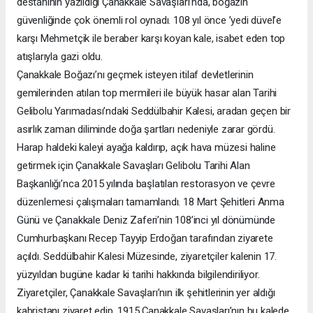
destanının yazıldığı Çanakkale Savaşları’nda, boğazın
güvenliğinde çok önemli rol oynadı. 108 yıl önce ’yedi düvel’e
karşı Mehmetçik ile beraber karşı koyan kale, isabet eden top
atışlarıyla gazi oldu.
Çanakkale Boğazı’nı geçmek isteyen itilaf devletlerinin
gemilerinden atılan top mermileri ile büyük hasar alan Tarihi
Gelibolu Yarımadası’ndaki Seddülbahir Kalesi, aradan geçen bir
asırlık zaman diliminde doğa şartları nedeniyle zarar gördü.
Harap haldeki kaleyi ayağa kaldırıp, açık hava müzesi haline
getirmek için Çanakkale Savaşları Gelibolu Tarihi Alan
Başkanlığı’nca 2015 yılında başlatılan restorasyon ve çevre
düzenlemesi çalışmaları tamamlandı. 18 Mart Şehitleri Anma
Günü ve Çanakkale Deniz Zaferi’nin 108’inci yıl dönümünde
Cumhurbaşkanı Recep Tayyip Erdoğan tarafından ziyarete
açıldı. Seddülbahir Kalesi Müzesinde, ziyaretçiler kalenin 17.
yüzyıldan bugüne kadar ki tarihi hakkında bilgilendiriliyor.
Ziyaretçiler, Çanakkale Savaşları’nın ilk şehitlerinin yer aldığı
kabristanı ziyaret edip, 1915 Çanakkale Savaşları’nın bu kalede