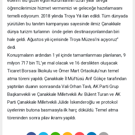
ederim. Bu güzel eğitin kurumlarının uzun yıllar sevgili
öğrencilerimize hizmet vermemizi ve geleceğe hazırlamasını
temelli ediyorum. 2018 yılında Troya Yılı ilan edildi. Tüm dünyada
yürütülen bu tanıtım kampanyası sayesinde ilimiz Çanakkale
dünya turizm turlarının önde gelen destinasyonlarından biri
hale geldi. Ağustos yılı içerisinde Troya Müzesi’ni açıyoruz”
dedi.
Konuşmaların ardından 1 yıl içinde tamamlanması planlanan, 9
milyon 717 bin TL’ye mal olacak ve 16 derslikten oluşacak
Ticaret Borsası İlkokulu ve Ömer Mart Ortaokulu’nun temel
atma töreni yapıldı. Çanakkale İl Müftüsü Arif Gökçe tarafından
yaptırılan duanın sonrasında Vali Orhan Tavlı, AK Parti Grup
Başkanvekili ve Çanakkale Milletvekili Av. Bülent Turan ve AK
Parti Çanakkale Milletvekili Jülide İskenderoğlu ve protokol
üyelerinin butona basmasıyla ilk harç döküldü. Temel atma
töreninden sonra pilav ikramı yapıldı.