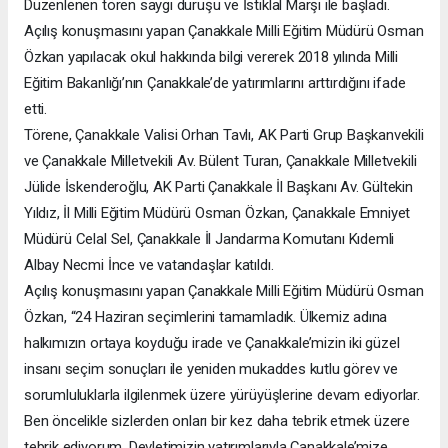
Düzenlenen tören saygı duruşu ve İstiklal Marşı ile başladı.
Açılış konuşmasını yapan Çanakkale Milli Eğitim Müdürü Osman
Özkan yapılacak okul hakkında bilgi vererek 2018 yılında Milli
Eğitim Bakanlığı’nın Çanakkale’de yatırımlarını arttırdığını ifade
etti.
Törene, Çanakkale Valisi Orhan Tavlı, AK Parti Grup Başkanvekili
ve Çanakkale Milletvekili Av. Bülent Turan, Çanakkale Milletvekili
Jülide İskenderoğlu, AK Parti Çanakkale İl Başkanı Av. Gültekin
Yıldız, İl Milli Eğitim Müdürü Osman Özkan, Çanakkale Emniyet
Müdürü Celal Sel, Çanakkale İl Jandarma Komutanı Kıdemli
Albay Necmi İnce ve vatandaşlar katıldı.
Açılış konuşmasını yapan Çanakkale Milli Eğitim Müdürü Osman
Özkan, “24 Haziran seçimlerini tamamladık. Ülkemiz adına
halkımızın ortaya koyduğu irade ve Çanakkale’mizin iki güzel
insanı seçim sonuçları ile yeniden mukaddes kutlu görev ve
sorumluluklarla ilgilenmek üzere yürüyüşlerine devam ediyorlar.
Ben öncelikle sizlerden onları bir kez daha tebrik etmek üzere
tebrik ediyorum. Devletimizin yatırımlarıyla Çanakkale’mize