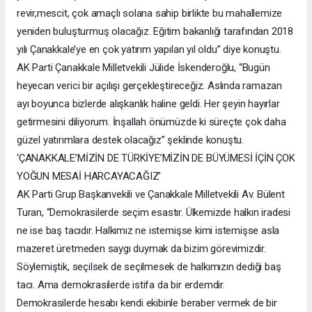
revir,mescit, çok amaçlı solana sahip birlikte bu mahallemize
yeniden buluşturmuş olacağız. Eğitim bakanlığı tarafından 2018
yılı Çanakkale’ye en çok yatırım yapılan yıl oldu” diye konuştu.
AK Parti Çanakkale Milletvekili Jülide İskenderoğlu, “Bugün
heyecan verici bir açılışı gerçekleştireceğiz. Aslında ramazan
ayı boyunca bizlerde alışkanlık haline geldi. Her şeyin hayırlar
getirmesini diliyorum. İnşallah önümüzde ki süreçte çok daha
güzel yatırımlara destek olacağız” şeklinde konuştu.
‘ÇANAKKALE’MİZİN DE TÜRKİYE’MİZİN DE BÜYÜMESİ İÇİN ÇOK
YOĞUN MESAİ HARCAYACAĞIZ’
AK Parti Grup Başkanvekili ve Çanakkale Milletvekili Av. Bülent
Turan, “Demokrasilerde seçim esastır. Ülkemizde halkın iradesi
ne ise baş tacıdır. Halkımız ne istemişse kimi istemişse asla
mazeret üretmeden saygı duymak da bizim görevimizdir.
Söylemiştik, seçilsek de seçilmesek de halkımızın dediği baş
tacı. Ama demokrasilerde istifa da bir erdemdir.
Demokrasilerde hesabı kendi ekibinle beraber vermek de bir