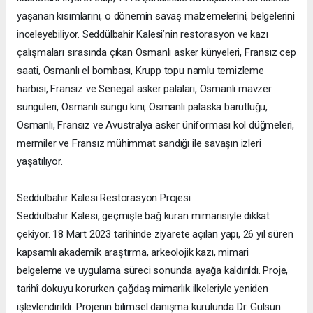
yaşanan kısımlarını, o dönemin savaş malzemelerini, belgelerini
inceleyebiliyor. Seddülbahir Kalesi’nin restorasyon ve kazı
çalışmaları sırasında çıkan Osmanlı asker künyeleri, Fransız cep
saati, Osmanlı el bombası, Krupp topu namlu temizleme
harbisi, Fransız ve Senegal asker palaları, Osmanlı mavzer
süngüleri, Osmanlı süngü kını, Osmanlı palaska barutluğu,
Osmanlı, Fransız ve Avustralya asker üniforması kol düğmeleri,
mermiler ve Fransız mühimmat sandığı ile savaşın izleri
yaşatılıyor.
Seddülbahir Kalesi Restorasyon Projesi
Seddülbahir Kalesi, geçmişle bağ kuran mimarisiyle dikkat
çekiyor. 18 Mart 2023 tarihinde ziyarete açılan yapı, 26 yıl süren
kapsamlı akademik araştırma, arkeolojik kazı, mimari
belgeleme ve uygulama süreci sonunda ayağa kaldırıldı. Proje,
tarihî dokuyu korurken çağdaş mimarlık ilkeleriyle yeniden
işlevlendirildi. Projenin bilimsel danışma kurulunda Dr. Gülsün