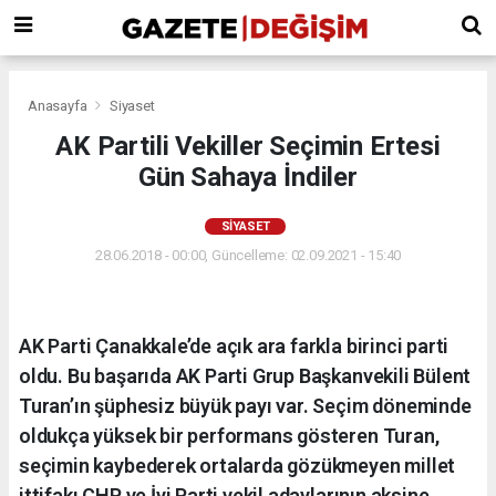
Anasayfa
Siyaset
AK Partili Vekiller Seçimin Ertesi
Gün Sahaya İndiler
SIYASET
28.06.2018 - 00:00, Güncelleme: 02.09.2021 - 15:40
AK Parti Çanakkale’de açık ara farkla birinci parti
oldu. Bu başarıda AK Parti Grup Başkanvekili Bülent
Turan’ın şüphesiz büyük payı var. Seçim döneminde
oldukça yüksek bir performans gösteren Turan,
seçimin kaybederek ortalarda gözükmeyen millet
ittifakı CHP ve İyi Parti vekil adaylarının aksine,