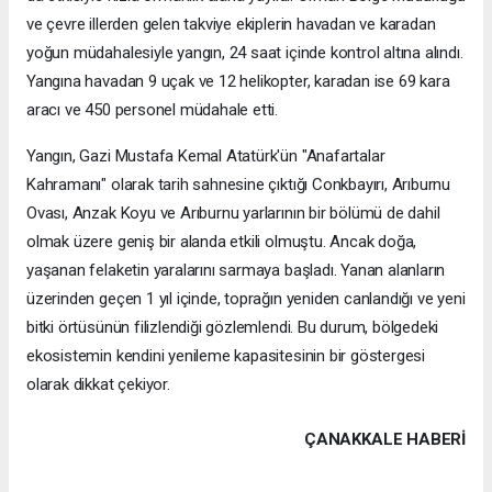
ve çevre illerden gelen takviye ekiplerin havadan ve karadan
yoğun müdahalesiyle yangın, 24 saat içinde kontrol altına alındı.
Yangına havadan 9 uçak ve 12 helikopter, karadan ise 69 kara
aracı ve 450 personel müdahale etti.
Yangın, Gazi Mustafa Kemal Atatürk'ün "Anafartalar
Kahramanı" olarak tarih sahnesine çıktığı Conkbayırı, Arıburnu
Ovası, Anzak Koyu ve Arıburnu yarlarının bir bölümü de dahil
olmak üzere geniş bir alanda etkili olmuştu. Ancak doğa,
yaşanan felaketin yaralarını sarmaya başladı. Yanan alanların
üzerinden geçen 1 yıl içinde, toprağın yeniden canlandığı ve yeni
bitki örtüsünün filizlendiği gözlemlendi. Bu durum, bölgedeki
ekosistemin kendini yenileme kapasitesinin bir göstergesi
olarak dikkat çekiyor.
ÇANAKKALE HABERİ