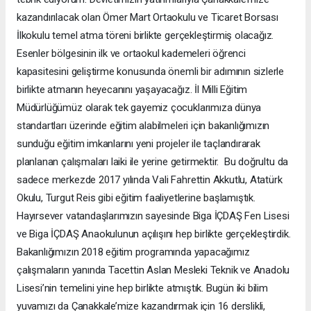
kazandırılacak olan Ömer Mart Ortaokulu ve Ticaret Borsası
İlkokulu temel atma töreni birlikte gerçekleştirmiş olacağız.
Esenler bölgesinin ilk ve ortaokul kademeleri öğrenci
kapasitesini geliştirme konusunda önemli bir adımının sizlerle
birlikte atmanın heyecanını yaşayacağız. İl Milli Eğitim
Müdürlüğümüz olarak tek gayemiz çocuklarımıza dünya
standartları üzerinde eğitim alabilmeleri için bakanlığımızın
sunduğu eğitim imkanlarını yeni projeler ile taçlandırarak
planlanan çalışmaları laiki ile yerine getirmektir. Bu doğrultu da
sadece merkezde 2017 yılında Vali Fahrettin Akkutlu, Atatürk
Okulu, Turgut Reis gibi eğitim faaliyetlerine başlamıştık.
Hayırsever vatandaşlarımızın sayesinde Biga İÇDAŞ Fen Lisesi
ve Biga İÇDAŞ Anaokulunun açılışını hep birlikte gerçekleştirdik.
Bakanlığımızın 2018 eğitim programında yapacağımız
çalışmaların yanında Tacettin Aslan Mesleki Teknik ve Anadolu
Lisesi’nin temelini yine hep birlikte atmıştık. Bugün iki bilim
yuvamızı da Çanakkale’mize kazandırmak için 16 derslikli,