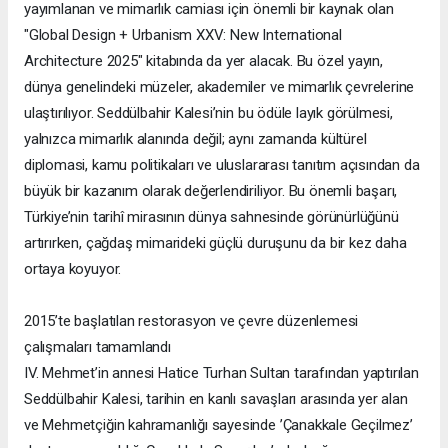
yayımlanan ve mimarlık camiası için önemli bir kaynak olan
"Global Design + Urbanism XXV: New International
Architecture 2025" kitabında da yer alacak. Bu özel yayın,
dünya genelindeki müzeler, akademiler ve mimarlık çevrelerine
ulaştırılıyor. Seddülbahir Kalesi’nin bu ödüle layık görülmesi,
yalnızca mimarlık alanında değil; aynı zamanda kültürel
diplomasi, kamu politikaları ve uluslararası tanıtım açısından da
büyük bir kazanım olarak değerlendiriliyor. Bu önemli başarı,
Türkiye’nin tarihî mirasının dünya sahnesinde görünürlüğünü
artırırken, çağdaş mimarideki güçlü duruşunu da bir kez daha
ortaya koyuyor.
2015’te başlatılan restorasyon ve çevre düzenlemesi
çalışmaları tamamlandı
IV. Mehmet’in annesi Hatice Turhan Sultan tarafından yaptırılan
Seddülbahir Kalesi, tarihin en kanlı savaşları arasında yer alan
ve Mehmetçiğin kahramanlığı sayesinde ’Çanakkale Geçilmez’