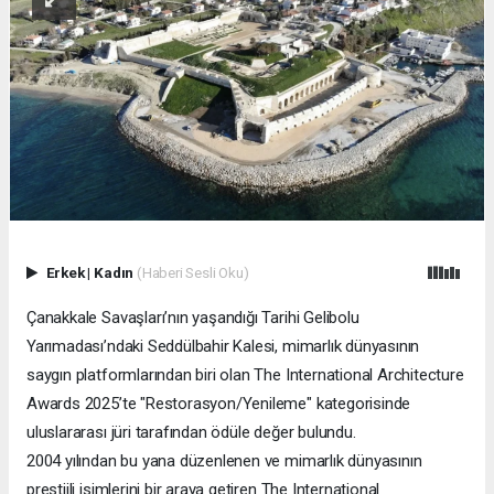
Erkek
|
Kadın
(Haberi Sesli Oku)
Çanakkale Savaşları’nın yaşandığı Tarihi Gelibolu
Yarımadası’ndaki Seddülbahir Kalesi, mimarlık dünyasının
saygın platformlarından biri olan The International Architecture
Awards 2025’te "Restorasyon/Yenileme" kategorisinde
uluslararası jüri tarafından ödüle değer bulundu.
2004 yılından bu yana düzenlenen ve mimarlık dünyasının
prestijli isimlerini bir araya getiren The International