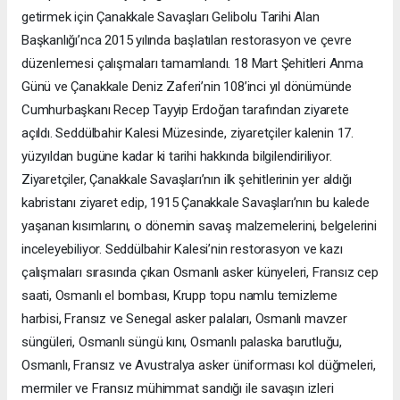
getirmek için Çanakkale Savaşları Gelibolu Tarihi Alan
Başkanlığı’nca 2015 yılında başlatılan restorasyon ve çevre
düzenlemesi çalışmaları tamamlandı. 18 Mart Şehitleri Anma
Günü ve Çanakkale Deniz Zaferi’nin 108’inci yıl dönümünde
Cumhurbaşkanı Recep Tayyip Erdoğan tarafından ziyarete
açıldı. Seddülbahir Kalesi Müzesinde, ziyaretçiler kalenin 17.
yüzyıldan bugüne kadar ki tarihi hakkında bilgilendiriliyor.
Ziyaretçiler, Çanakkale Savaşları’nın ilk şehitlerinin yer aldığı
kabristanı ziyaret edip, 1915 Çanakkale Savaşları’nın bu kalede
yaşanan kısımlarını, o dönemin savaş malzemelerini, belgelerini
inceleyebiliyor. Seddülbahir Kalesi’nin restorasyon ve kazı
çalışmaları sırasında çıkan Osmanlı asker künyeleri, Fransız cep
saati, Osmanlı el bombası, Krupp topu namlu temizleme
harbisi, Fransız ve Senegal asker palaları, Osmanlı mavzer
süngüleri, Osmanlı süngü kını, Osmanlı palaska barutluğu,
Osmanlı, Fransız ve Avustralya asker üniforması kol düğmeleri,
mermiler ve Fransız mühimmat sandığı ile savaşın izleri