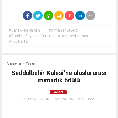
#Çanakkale yangını
#ormanlar yeşerdi
#Eceabat Büyükanafarta
#doğa yenilenmesi
#700 hektar
Anasayfa
Yaşam
Seddülbahir Kalesi’ne uluslararası
mimarlık ödülü
YAŞAM
12.09.2025 - 21:40, Güncelleme: 15.09.2025 - 14:21