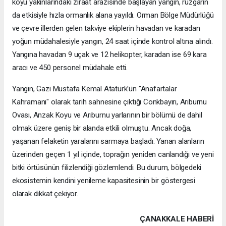
köyü yakınlarındaki ziraat arazisinde başlayan yangın, rüzgarın
da etkisiyle hızla ormanlık alana yayıldı. Orman Bölge Müdürlüğü
ve çevre illerden gelen takviye ekiplerin havadan ve karadan
yoğun müdahalesiyle yangın, 24 saat içinde kontrol altına alındı.
Yangına havadan 9 uçak ve 12 helikopter, karadan ise 69 kara
aracı ve 450 personel müdahale etti.
Yangın, Gazi Mustafa Kemal Atatürk'ün "Anafartalar
Kahramanı" olarak tarih sahnesine çıktığı Conkbayırı, Arıburnu
Ovası, Anzak Koyu ve Arıburnu yarlarının bir bölümü de dahil
olmak üzere geniş bir alanda etkili olmuştu. Ancak doğa,
yaşanan felaketin yaralarını sarmaya başladı. Yanan alanların
üzerinden geçen 1 yıl içinde, toprağın yeniden canlandığı ve yeni
bitki örtüsünün filizlendiği gözlemlendi. Bu durum, bölgedeki
ekosistemin kendini yenileme kapasitesinin bir göstergesi
olarak dikkat çekiyor.
ÇANAKKALE HABERİ