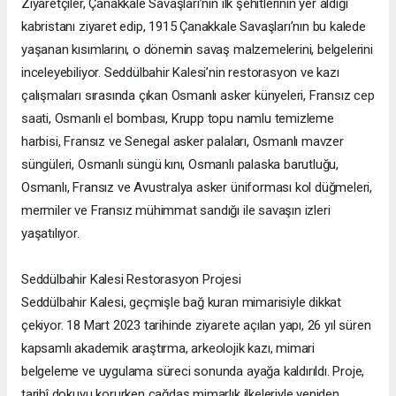
Ziyaretçiler, Çanakkale Savaşları’nın ilk şehitlerinin yer aldığı
kabristanı ziyaret edip, 1915 Çanakkale Savaşları’nın bu kalede
yaşanan kısımlarını, o dönemin savaş malzemelerini, belgelerini
inceleyebiliyor. Seddülbahir Kalesi’nin restorasyon ve kazı
çalışmaları sırasında çıkan Osmanlı asker künyeleri, Fransız cep
saati, Osmanlı el bombası, Krupp topu namlu temizleme
harbisi, Fransız ve Senegal asker palaları, Osmanlı mavzer
süngüleri, Osmanlı süngü kını, Osmanlı palaska barutluğu,
Osmanlı, Fransız ve Avustralya asker üniforması kol düğmeleri,
mermiler ve Fransız mühimmat sandığı ile savaşın izleri
yaşatılıyor.
Seddülbahir Kalesi Restorasyon Projesi
Seddülbahir Kalesi, geçmişle bağ kuran mimarisiyle dikkat
çekiyor. 18 Mart 2023 tarihinde ziyarete açılan yapı, 26 yıl süren
kapsamlı akademik araştırma, arkeolojik kazı, mimari
belgeleme ve uygulama süreci sonunda ayağa kaldırıldı. Proje,
tarihî dokuyu korurken çağdaş mimarlık ilkeleriyle yeniden