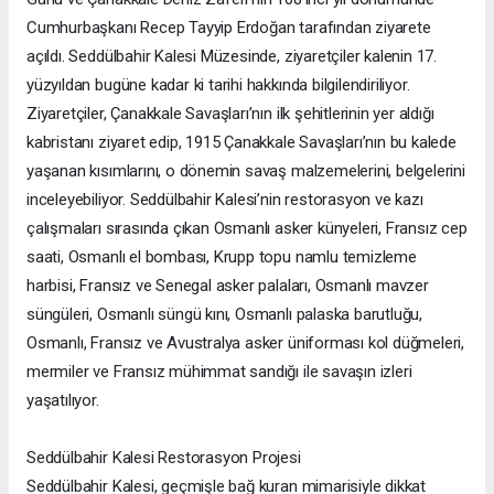
Cumhurbaşkanı Recep Tayyip Erdoğan tarafından ziyarete
açıldı. Seddülbahir Kalesi Müzesinde, ziyaretçiler kalenin 17.
yüzyıldan bugüne kadar ki tarihi hakkında bilgilendiriliyor.
Ziyaretçiler, Çanakkale Savaşları’nın ilk şehitlerinin yer aldığı
kabristanı ziyaret edip, 1915 Çanakkale Savaşları’nın bu kalede
yaşanan kısımlarını, o dönemin savaş malzemelerini, belgelerini
inceleyebiliyor. Seddülbahir Kalesi’nin restorasyon ve kazı
çalışmaları sırasında çıkan Osmanlı asker künyeleri, Fransız cep
saati, Osmanlı el bombası, Krupp topu namlu temizleme
harbisi, Fransız ve Senegal asker palaları, Osmanlı mavzer
süngüleri, Osmanlı süngü kını, Osmanlı palaska barutluğu,
Osmanlı, Fransız ve Avustralya asker üniforması kol düğmeleri,
mermiler ve Fransız mühimmat sandığı ile savaşın izleri
yaşatılıyor.
Seddülbahir Kalesi Restorasyon Projesi
Seddülbahir Kalesi, geçmişle bağ kuran mimarisiyle dikkat