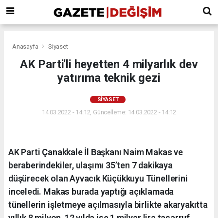
Anasayfa
Siyaset
AK Parti'li heyetten 4 milyarlık dev
yatırıma teknik gezi
SIYASET
14.03.2022 - 14:12, Güncelleme: 14.03.2022 - 14:12
AK Parti Çanakkale İl Başkanı Naim Makas ve
beraberindekiler, ulaşımı 35’ten 7 dakikaya
düşürecek olan Ayvacık Küçükkuyu Tünellerini
inceledi. Makas burada yaptığı açıklamada
tünellerin işletmeye açılmasıyla birlikte akaryakıtta
yıllık 8 milyon, 12 yılda ise 1 milyar lira tasarruf