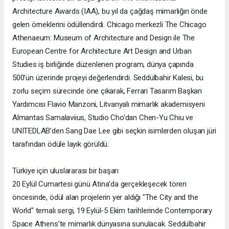
Architecture Awards (IAA), bu yıl da çağdaş mimarlığın önde
gelen örneklerini ödüllendirdi. Chicago merkezli The Chicago
Athenaeum: Museum of Architecture and Design ile The
European Centre for Architecture Art Design and Urban
Studies iş birliğinde düzenlenen program, dünya çapında
500’ün üzerinde projeyi değerlendirdi. Seddülbahir Kalesi, bu
zorlu seçim sürecinde öne çıkarak, Ferrari Tasarım Başkan
Yardımcısı Flavio Manzoni, Litvanyalı mimarlık akademisyeni
Almantas Samalaviius, Studio Cho’dan Chen-Yu Chiu ve
UNITEDLAB’den Sang Dae Lee gibi seçkin isimlerden oluşan jüri
tarafından ödüle layık görüldü.
Türkiye için uluslararası bir başarı
20 Eylül Cumartesi günü Atina’da gerçekleşecek tören
öncesinde, ödül alan projelerin yer aldığı "The City and the
World" temalı sergi, 19 Eylül-5 Ekim tarihlerinde Contemporary
Space Athens’te mimarlık dünyasına sunulacak. Seddülbahir