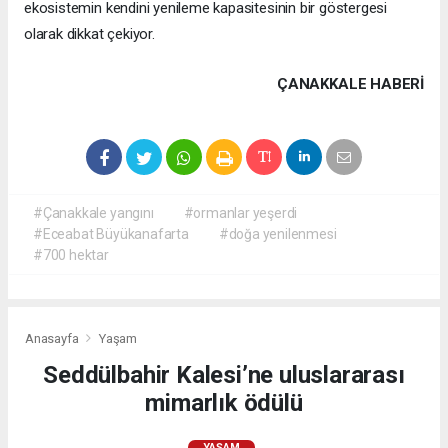
ekosistemin kendini yenileme kapasitesinin bir göstergesi
olarak dikkat çekiyor.
ÇANAKKALE HABERİ
#Çanakkale yangını
#ormanlar yeşerdi
#Eceabat Büyükanafarta
#doğa yenilenmesi
#700 hektar
Anasayfa
Yaşam
Seddülbahir Kalesi’ne uluslararası
mimarlık ödülü
YAŞAM