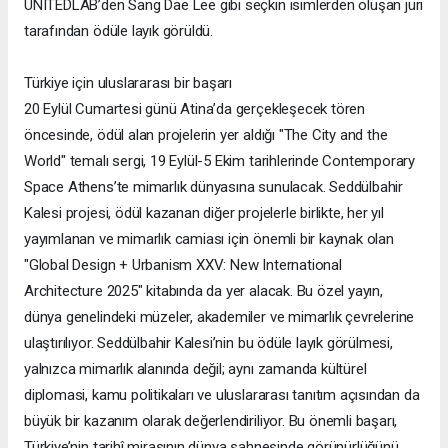
UNITEDLAB’den Sang Dae Lee gibi seçkin isimlerden oluşan jüri
tarafından ödüle layık görüldü.
Türkiye için uluslararası bir başarı
20 Eylül Cumartesi günü Atina’da gerçekleşecek tören
öncesinde, ödül alan projelerin yer aldığı "The City and the
World" temalı sergi, 19 Eylül-5 Ekim tarihlerinde Contemporary
Space Athens’te mimarlık dünyasına sunulacak. Seddülbahir
Kalesi projesi, ödül kazanan diğer projelerle birlikte, her yıl
yayımlanan ve mimarlık camiası için önemli bir kaynak olan
"Global Design + Urbanism XXV: New International
Architecture 2025" kitabında da yer alacak. Bu özel yayın,
dünya genelindeki müzeler, akademiler ve mimarlık çevrelerine
ulaştırılıyor. Seddülbahir Kalesi’nin bu ödüle layık görülmesi,
yalnızca mimarlık alanında değil; aynı zamanda kültürel
diplomasi, kamu politikaları ve uluslararası tanıtım açısından da
büyük bir kazanım olarak değerlendiriliyor. Bu önemli başarı,
Türkiye’nin tarihî mirasının dünya sahnesinde görünürlüğünü