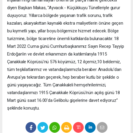
inşallah ringi tamamlayan önemli bir parça haline gelecektir"
diyen Başkan Makas, "Ayvacık - Küçükkuyu Tünelleriyle gurur
duyuyoruz. Yıllarca bölgede yaşanan trafik sorunu, trafik
kazaları, akaryakıttan kaynaklı ekstra maliyetlerin önüne geçen
bu kıymetli yapı, yıllar boyu bölgemize hizmet edecek. Bölge
turizmine, bölge ticaretine önemli katkılarda bulunacaktır. 18
Mart 2022 Cuma günü Cumhurbaşkanımız Sayın Recep Tayyip
Erdoğan'ın ve devlet erkanımızın da katılımlarıyla 1915
Çanakkale Köprüsü'nü 576 köyümüz, 12 ilçemiz,10 beldemiz,
tüm teşkilatlarımız ve vatandaşlarımızla beraber Anadolu'dan
Avrupa'ya tekrardan geçerek, hep beraber kutlu bir şekilde o
günü yaşayacağız. Tüm Çanakkaleli hemşehrilerimizi,
vatandaşlarımızı 1915 Çanakkale Köprüsü'nün açılış günü 18
Mart günü saat 16.00'da Gelibolu gişelerine davet ediyoruz”
şeklinde konuştu.