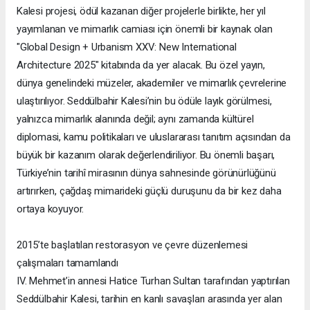
Kalesi projesi, ödül kazanan diğer projelerle birlikte, her yıl
yayımlanan ve mimarlık camiası için önemli bir kaynak olan
"Global Design + Urbanism XXV: New International
Architecture 2025" kitabında da yer alacak. Bu özel yayın,
dünya genelindeki müzeler, akademiler ve mimarlık çevrelerine
ulaştırılıyor. Seddülbahir Kalesi’nin bu ödüle layık görülmesi,
yalnızca mimarlık alanında değil; aynı zamanda kültürel
diplomasi, kamu politikaları ve uluslararası tanıtım açısından da
büyük bir kazanım olarak değerlendiriliyor. Bu önemli başarı,
Türkiye’nin tarihî mirasının dünya sahnesinde görünürlüğünü
artırırken, çağdaş mimarideki güçlü duruşunu da bir kez daha
ortaya koyuyor.
2015’te başlatılan restorasyon ve çevre düzenlemesi
çalışmaları tamamlandı
IV. Mehmet’in annesi Hatice Turhan Sultan tarafından yaptırılan
Seddülbahir Kalesi, tarihin en kanlı savaşları arasında yer alan