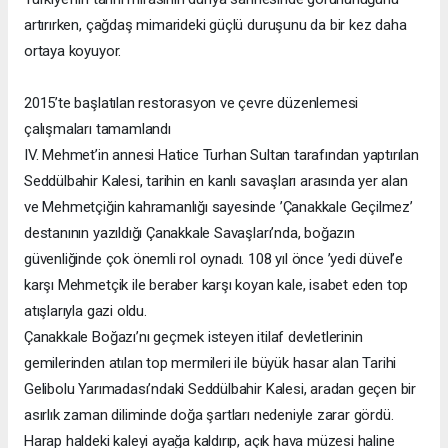
artırırken, çağdaş mimarideki güçlü duruşunu da bir kez daha
ortaya koyuyor.
2015’te başlatılan restorasyon ve çevre düzenlemesi
çalışmaları tamamlandı
IV. Mehmet’in annesi Hatice Turhan Sultan tarafından yaptırılan
Seddülbahir Kalesi, tarihin en kanlı savaşları arasında yer alan
ve Mehmetçiğin kahramanlığı sayesinde ’Çanakkale Geçilmez’
destanının yazıldığı Çanakkale Savaşları’nda, boğazın
güvenliğinde çok önemli rol oynadı. 108 yıl önce ’yedi düvel’e
karşı Mehmetçik ile beraber karşı koyan kale, isabet eden top
atışlarıyla gazi oldu.
Çanakkale Boğazı’nı geçmek isteyen itilaf devletlerinin
gemilerinden atılan top mermileri ile büyük hasar alan Tarihi
Gelibolu Yarımadası’ndaki Seddülbahir Kalesi, aradan geçen bir
asırlık zaman diliminde doğa şartları nedeniyle zarar gördü.
Harap haldeki kaleyi ayağa kaldırıp, açık hava müzesi haline