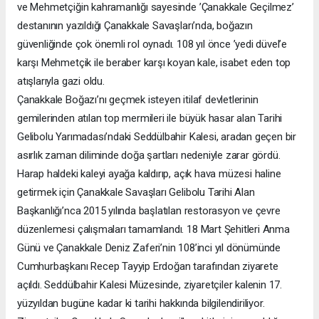
ve Mehmetçiğin kahramanlığı sayesinde ’Çanakkale Geçilmez’
destanının yazıldığı Çanakkale Savaşları’nda, boğazın
güvenliğinde çok önemli rol oynadı. 108 yıl önce ’yedi düvel’e
karşı Mehmetçik ile beraber karşı koyan kale, isabet eden top
atışlarıyla gazi oldu.
Çanakkale Boğazı’nı geçmek isteyen itilaf devletlerinin
gemilerinden atılan top mermileri ile büyük hasar alan Tarihi
Gelibolu Yarımadası’ndaki Seddülbahir Kalesi, aradan geçen bir
asırlık zaman diliminde doğa şartları nedeniyle zarar gördü.
Harap haldeki kaleyi ayağa kaldırıp, açık hava müzesi haline
getirmek için Çanakkale Savaşları Gelibolu Tarihi Alan
Başkanlığı’nca 2015 yılında başlatılan restorasyon ve çevre
düzenlemesi çalışmaları tamamlandı. 18 Mart Şehitleri Anma
Günü ve Çanakkale Deniz Zaferi’nin 108’inci yıl dönümünde
Cumhurbaşkanı Recep Tayyip Erdoğan tarafından ziyarete
açıldı. Seddülbahir Kalesi Müzesinde, ziyaretçiler kalenin 17.
yüzyıldan bugüne kadar ki tarihi hakkında bilgilendiriliyor.