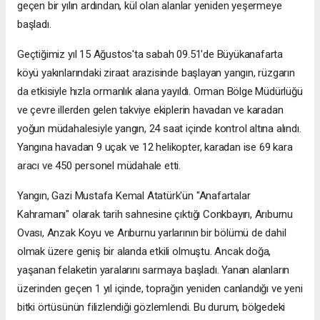
geçen bir yılın ardından, kül olan alanlar yeniden yeşermeye
başladı.
Geçtiğimiz yıl 15 Ağustos'ta sabah 09.51'de Büyükanafarta
köyü yakınlarındaki ziraat arazisinde başlayan yangın, rüzgarın
da etkisiyle hızla ormanlık alana yayıldı. Orman Bölge Müdürlüğü
ve çevre illerden gelen takviye ekiplerin havadan ve karadan
yoğun müdahalesiyle yangın, 24 saat içinde kontrol altına alındı.
Yangına havadan 9 uçak ve 12 helikopter, karadan ise 69 kara
aracı ve 450 personel müdahale etti.
Yangın, Gazi Mustafa Kemal Atatürk'ün "Anafartalar
Kahramanı" olarak tarih sahnesine çıktığı Conkbayırı, Arıburnu
Ovası, Anzak Koyu ve Arıburnu yarlarının bir bölümü de dahil
olmak üzere geniş bir alanda etkili olmuştu. Ancak doğa,
yaşanan felaketin yaralarını sarmaya başladı. Yanan alanların
üzerinden geçen 1 yıl içinde, toprağın yeniden canlandığı ve yeni
bitki örtüsünün filizlendiği gözlemlendi. Bu durum, bölgedeki