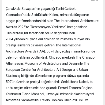
Çanakkale Savaşları’nın yaşandığı Tarihi Gelibolu
Yarımadası’ndaki Seddülbahir Kalesi, mimarlık dünyasının
saygın platformlarından biri olan The International Architecture
Awards 2025’te "Restorasyon/Yenileme" kategorisinde
uluslararası jüri tarafından ödüle değer bulundu.
2004 yılından bu yana düzenlenen ve mimarlık dünyasının
prestijli isimlerini bir araya getiren The International
Architecture Awards (IAA), bu yıl da çağdaş mimarlığın önde
gelen örneklerini ödüllendirdi. Chicago merkezli The Chicago
Athenaeum: Museum of Architecture and Design ile The
European Centre for Architecture Art Design and Urban
Studies iş birliğinde düzenlenen program, dünya çapında
500’ün üzerinde projeyi değerlendirdi. Seddülbahir Kalesi, bu
zorlu seçim sürecinde öne çıkarak, Ferrari Tasarım Başkan
Yardımcısı Flavio Manzoni, Litvanyalı mimarlık akademisyeni
Almantas Samalaviius, Studio Cho’dan Chen-Yu Chiu ve