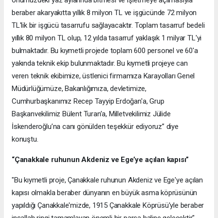
önümüzdeki yaz aylarında bitmesi ve işletmeye açılmasıyla
beraber akaryakıtta yıllık 8 milyon TL ve işgücünde 72 milyon
TL'lik bir işgücü tasarrufu sağlayacaktır. Toplam tasarruf bedeli
yıllık 80 milyon TL olup, 12 yılda tasarruf yaklaşık 1 milyar TL'yi
bulmaktadır. Bu kıymetli projede toplam 600 personel ve 60'a
yakında teknik ekip bulunmaktadır. Bu kıymetli projeye can
veren teknik ekibimize, üstlenici firmamıza Karayolları Genel
Müdürlüğümüze, Bakanlığımıza, devletimize,
Cumhurbaşkanımız Recep Tayyip Erdoğan'a, Grup
Başkanvekilimiz Bülent Turan’a, Milletvekilimiz Jülide
İskenderoğlu’na canı gönülden teşekkür ediyoruz” diye
konuştu.
“Çanakkale ruhunun Akdeniz ve Ege’ye açılan kapısı”
"Bu kıymetli proje, Çanakkale ruhunun Akdeniz ve Ege'ye açılan
kapısı olmakla beraber dünyanın en büyük asma köprüsünün
yapıldığı Çanakkale'mizde, 1915 Çanakkale Köprüsü'yle beraber