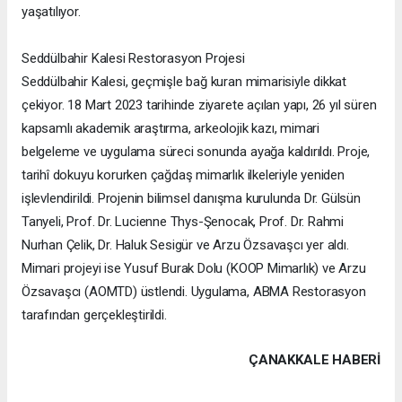
yaşatılıyor.
Seddülbahir Kalesi Restorasyon Projesi
Seddülbahir Kalesi, geçmişle bağ kuran mimarisiyle dikkat
çekiyor. 18 Mart 2023 tarihinde ziyarete açılan yapı, 26 yıl süren
kapsamlı akademik araştırma, arkeolojik kazı, mimari
belgeleme ve uygulama süreci sonunda ayağa kaldırıldı. Proje,
tarihî dokuyu korurken çağdaş mimarlık ilkeleriyle yeniden
işlevlendirildi. Projenin bilimsel danışma kurulunda Dr. Gülsün
Tanyeli, Prof. Dr. Lucienne Thys-Şenocak, Prof. Dr. Rahmi
Nurhan Çelik, Dr. Haluk Sesigür ve Arzu Özsavaşcı yer aldı.
Mimari projeyi ise Yusuf Burak Dolu (KOOP Mimarlık) ve Arzu
Özsavaşcı (AOMTD) üstlendi. Uygulama, ABMA Restorasyon
tarafından gerçekleştirildi.
ÇANAKKALE HABERİ