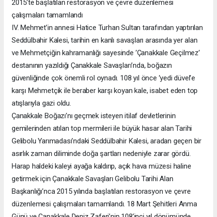
2015’te başlatılan restorasyon ve çevre düzenlemesi
çalışmaları tamamlandı
IV. Mehmet’in annesi Hatice Turhan Sultan tarafından yaptırılan
Seddülbahir Kalesi, tarihin en kanlı savaşları arasında yer alan
ve Mehmetçiğin kahramanlığı sayesinde ’Çanakkale Geçilmez’
destanının yazıldığı Çanakkale Savaşları’nda, boğazın
güvenliğinde çok önemli rol oynadı. 108 yıl önce ’yedi düvel’e
karşı Mehmetçik ile beraber karşı koyan kale, isabet eden top
atışlarıyla gazi oldu.
Çanakkale Boğazı’nı geçmek isteyen itilaf devletlerinin
gemilerinden atılan top mermileri ile büyük hasar alan Tarihi
Gelibolu Yarımadası’ndaki Seddülbahir Kalesi, aradan geçen bir
asırlık zaman diliminde doğa şartları nedeniyle zarar gördü.
Harap haldeki kaleyi ayağa kaldırıp, açık hava müzesi haline
getirmek için Çanakkale Savaşları Gelibolu Tarihi Alan
Başkanlığı’nca 2015 yılında başlatılan restorasyon ve çevre
düzenlemesi çalışmaları tamamlandı. 18 Mart Şehitleri Anma
Günü ve Çanakkale Deniz Zaferi’nin 108’inci yıl dönümünde