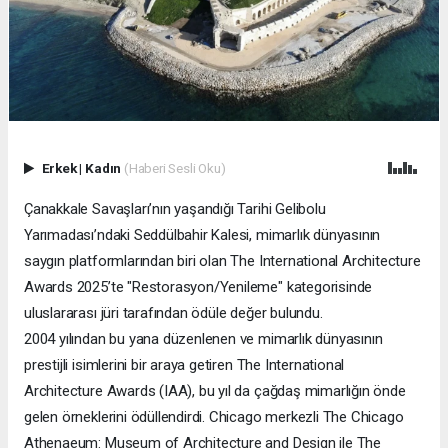
Erkek
|
Kadın
(Haberi Sesli Oku)
Çanakkale Savaşları’nın yaşandığı Tarihi Gelibolu
Yarımadası’ndaki Seddülbahir Kalesi, mimarlık dünyasının
saygın platformlarından biri olan The International Architecture
Awards 2025’te "Restorasyon/Yenileme" kategorisinde
uluslararası jüri tarafından ödüle değer bulundu.
2004 yılından bu yana düzenlenen ve mimarlık dünyasının
prestijli isimlerini bir araya getiren The International
Architecture Awards (IAA), bu yıl da çağdaş mimarlığın önde
gelen örneklerini ödüllendirdi. Chicago merkezli The Chicago
Athenaeum: Museum of Architecture and Design ile The