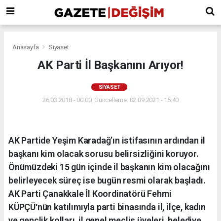
Anasayfa
Siyaset
AK Parti İl Başkanını Arıyor!
SIYASET
26.03.2018 - 00:00, Güncelleme: 02.09.2021 - 15:40
AK Partide Yeşim Karadağ’ın istifasının ardından il
başkanı kim olacak sorusu belirsizliğini koruyor.
Önümüzdeki 15 gün içinde il başkanın kim olacağını
belirleyecek süreç ise bugün resmi olarak başladı.
AK Parti Çanakkale İl Koordinatörü Fehmi
KÜPÇÜʹnün katılımıyla parti binasında il, ilçe, kadın
ve gençlik kolları, il genel meclis üyeleri, belediye