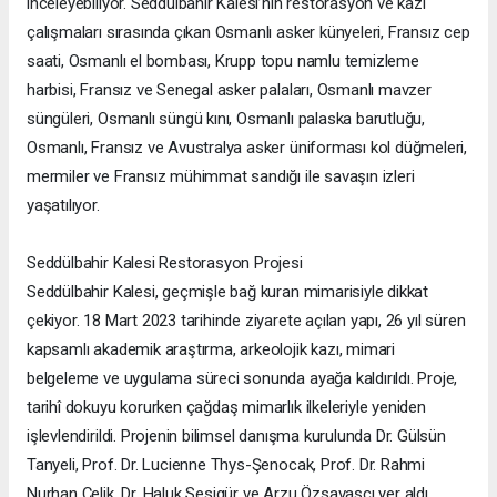
inceleyebiliyor. Seddülbahir Kalesi’nin restorasyon ve kazı
çalışmaları sırasında çıkan Osmanlı asker künyeleri, Fransız cep
saati, Osmanlı el bombası, Krupp topu namlu temizleme
harbisi, Fransız ve Senegal asker palaları, Osmanlı mavzer
süngüleri, Osmanlı süngü kını, Osmanlı palaska barutluğu,
Osmanlı, Fransız ve Avustralya asker üniforması kol düğmeleri,
mermiler ve Fransız mühimmat sandığı ile savaşın izleri
yaşatılıyor.
Seddülbahir Kalesi Restorasyon Projesi
Seddülbahir Kalesi, geçmişle bağ kuran mimarisiyle dikkat
çekiyor. 18 Mart 2023 tarihinde ziyarete açılan yapı, 26 yıl süren
kapsamlı akademik araştırma, arkeolojik kazı, mimari
belgeleme ve uygulama süreci sonunda ayağa kaldırıldı. Proje,
tarihî dokuyu korurken çağdaş mimarlık ilkeleriyle yeniden
işlevlendirildi. Projenin bilimsel danışma kurulunda Dr. Gülsün
Tanyeli, Prof. Dr. Lucienne Thys-Şenocak, Prof. Dr. Rahmi
Nurhan Çelik, Dr. Haluk Sesigür ve Arzu Özsavaşcı yer aldı.