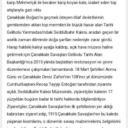
karşı Mehmetçik ile beraber karşı koyan kale, isabet eden top
atışlarıyla gazi oldu.
Çanakkale Boğazı’nı geçmek isteyen itilaf devletlerinin
gemilerinden atılan top mermileri ile büyük hasar alan Tarihi
Gelibolu Yarımadası’ndaki Seddülbahir Kalesi, aradan geçen bir
asırlık zaman diliminde doğa şartları nedeniyle zarar gördü.
Harap haldeki kaleyi ayağa kaldırıp, açık hava müzesi haline
getirmek için Çanakkale Savaşları Gelibolu Tarihi Alan
Başkanlığı’nca 2015 yılında başlatılan restorasyon ve çevre
düzenlemesi çalışmaları tamamlandı. 18 Mart Şehitleri Anma
Günü ve Çanakkale Deniz Zaferi’nin 108’inci yıl dönümünde
Cumhurbaşkanı Recep Tayyip Erdoğan tarafından ziyarete
açıldı. Seddülbahir Kalesi Müzesinde, ziyaretçiler kalenin 17.
yüzyıldan bugüne kadar ki tarihi hakkında bilgilendiriliyor.
Ziyaretçiler, Çanakkale Savaşları’nın ilk şehitlerinin yer aldığı
kabristanı ziyaret edip, 1915 Çanakkale Savaşları’nın bu kalede
yaşanan kısımlarını, o dönemin savaş malzemelerini, belgelerini