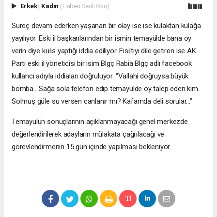
Erkek
|
Kadın
(Haberi Sesli Oku)
Süreç devam ederken yaşanan bir olay ise ise kulaktan kulağa
yayılıyor. Eski il başkanlarından bir ismin temayülde bana oy
verin diye kulis yaptığı iddia ediliyor. Fısıltıyı dile getiren ise AK
Parti eski il yöneticisi bir isim Blgç Rabia Blgç adlı facebook
kullancı adıyla iddiaları doğruluyor. “Vallahi doğruysa büyük
bomba....Sağa sola telefon edip temayülde oy talep eden kim.
Solmuş güle su versen canlanır mı? Kafamda deli sorular...”
Temayülün sonuçlarının açıklanmayacağı genel merkezde
değerlendirilerek adayların mülakata çağrılacağı ve
görevlendirmenin 15 gün içinde yapılması bekleniyor.