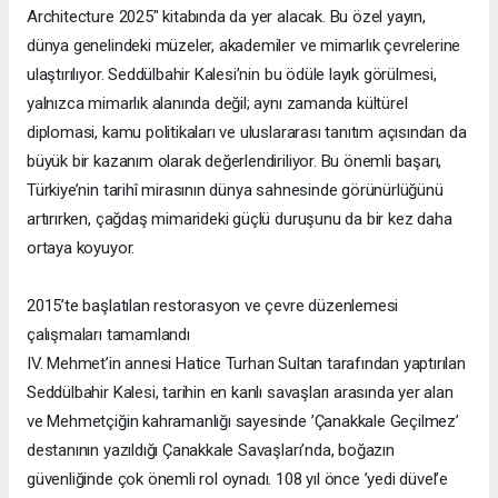
Architecture 2025" kitabında da yer alacak. Bu özel yayın,
dünya genelindeki müzeler, akademiler ve mimarlık çevrelerine
ulaştırılıyor. Seddülbahir Kalesi’nin bu ödüle layık görülmesi,
yalnızca mimarlık alanında değil; aynı zamanda kültürel
diplomasi, kamu politikaları ve uluslararası tanıtım açısından da
büyük bir kazanım olarak değerlendiriliyor. Bu önemli başarı,
Türkiye’nin tarihî mirasının dünya sahnesinde görünürlüğünü
artırırken, çağdaş mimarideki güçlü duruşunu da bir kez daha
ortaya koyuyor.
2015’te başlatılan restorasyon ve çevre düzenlemesi
çalışmaları tamamlandı
IV. Mehmet’in annesi Hatice Turhan Sultan tarafından yaptırılan
Seddülbahir Kalesi, tarihin en kanlı savaşları arasında yer alan
ve Mehmetçiğin kahramanlığı sayesinde ’Çanakkale Geçilmez’
destanının yazıldığı Çanakkale Savaşları’nda, boğazın
güvenliğinde çok önemli rol oynadı. 108 yıl önce ’yedi düvel’e