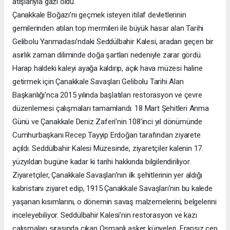
atışlarıyla gazi oldu.
Çanakkale Boğazı’nı geçmek isteyen itilaf devletlerinin
gemilerinden atılan top mermileri ile büyük hasar alan Tarihi
Gelibolu Yarımadası’ndaki Seddülbahir Kalesi, aradan geçen bir
asırlık zaman diliminde doğa şartları nedeniyle zarar gördü.
Harap haldeki kaleyi ayağa kaldırıp, açık hava müzesi haline
getirmek için Çanakkale Savaşları Gelibolu Tarihi Alan
Başkanlığı’nca 2015 yılında başlatılan restorasyon ve çevre
düzenlemesi çalışmaları tamamlandı. 18 Mart Şehitleri Anma
Günü ve Çanakkale Deniz Zaferi’nin 108’inci yıl dönümünde
Cumhurbaşkanı Recep Tayyip Erdoğan tarafından ziyarete
açıldı. Seddülbahir Kalesi Müzesinde, ziyaretçiler kalenin 17.
yüzyıldan bugüne kadar ki tarihi hakkında bilgilendiriliyor.
Ziyaretçiler, Çanakkale Savaşları’nın ilk şehitlerinin yer aldığı
kabristanı ziyaret edip, 1915 Çanakkale Savaşları’nın bu kalede
yaşanan kısımlarını, o dönemin savaş malzemelerini, belgelerini
inceleyebiliyor. Seddülbahir Kalesi’nin restorasyon ve kazı
çalışmaları sırasında çıkan Osmanlı asker künyeleri, Fransız cep