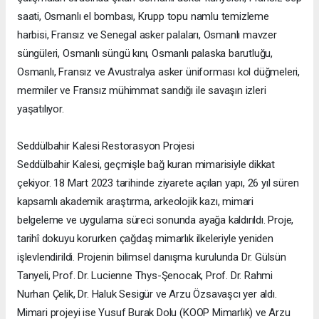
saati, Osmanlı el bombası, Krupp topu namlu temizleme
harbisi, Fransız ve Senegal asker palaları, Osmanlı mavzer
süngüleri, Osmanlı süngü kını, Osmanlı palaska barutluğu,
Osmanlı, Fransız ve Avustralya asker üniforması kol düğmeleri,
mermiler ve Fransız mühimmat sandığı ile savaşın izleri
yaşatılıyor.
Seddülbahir Kalesi Restorasyon Projesi
Seddülbahir Kalesi, geçmişle bağ kuran mimarisiyle dikkat
çekiyor. 18 Mart 2023 tarihinde ziyarete açılan yapı, 26 yıl süren
kapsamlı akademik araştırma, arkeolojik kazı, mimari
belgeleme ve uygulama süreci sonunda ayağa kaldırıldı. Proje,
tarihî dokuyu korurken çağdaş mimarlık ilkeleriyle yeniden
işlevlendirildi. Projenin bilimsel danışma kurulunda Dr. Gülsün
Tanyeli, Prof. Dr. Lucienne Thys-Şenocak, Prof. Dr. Rahmi
Nurhan Çelik, Dr. Haluk Sesigür ve Arzu Özsavaşcı yer aldı.
Mimari projeyi ise Yusuf Burak Dolu (KOOP Mimarlık) ve Arzu