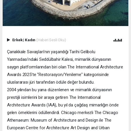
Erkek
|
Kadın
(Haberi Sesli Oku)
Çanakkale Savaşları’nın yaşandığı Tarihi Gelibolu
Yarımadası’ndaki Seddülbahir Kalesi, mimarlık dünyasının
saygın platformlarından biri olan The International Architecture
Awards 2025’te "Restorasyon/Yenileme" kategorisinde
uluslararası jüri tarafından ödüle değer bulundu.
2004 yılından bu yana düzenlenen ve mimarlık dünyasının
prestijli isimlerini bir araya getiren The International
Architecture Awards (IAA), bu yıl da çağdaş mimarlığın önde
gelen örneklerini ödüllendirdi. Chicago merkezli The Chicago
Athenaeum: Museum of Architecture and Design ile The
European Centre for Architecture Art Design and Urban