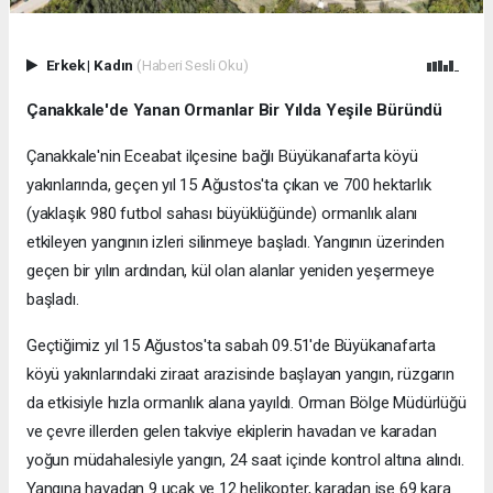
Erkek
|
Kadın
(Haberi Sesli Oku)
Çanakkale'de Yanan Ormanlar Bir Yılda Yeşile Büründü
Çanakkale'nin Eceabat ilçesine bağlı Büyükanafarta köyü
yakınlarında, geçen yıl 15 Ağustos'ta çıkan ve 700 hektarlık
(yaklaşık 980 futbol sahası büyüklüğünde) ormanlık alanı
etkileyen yangının izleri silinmeye başladı. Yangının üzerinden
geçen bir yılın ardından, kül olan alanlar yeniden yeşermeye
başladı.
Geçtiğimiz yıl 15 Ağustos'ta sabah 09.51'de Büyükanafarta
köyü yakınlarındaki ziraat arazisinde başlayan yangın, rüzgarın
da etkisiyle hızla ormanlık alana yayıldı. Orman Bölge Müdürlüğü
ve çevre illerden gelen takviye ekiplerin havadan ve karadan
yoğun müdahalesiyle yangın, 24 saat içinde kontrol altına alındı.
Yangına havadan 9 uçak ve 12 helikopter, karadan ise 69 kara