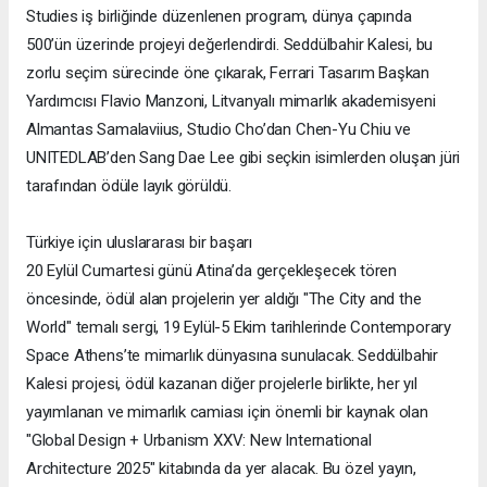
Studies iş birliğinde düzenlenen program, dünya çapında
500’ün üzerinde projeyi değerlendirdi. Seddülbahir Kalesi, bu
zorlu seçim sürecinde öne çıkarak, Ferrari Tasarım Başkan
Yardımcısı Flavio Manzoni, Litvanyalı mimarlık akademisyeni
Almantas Samalaviius, Studio Cho’dan Chen-Yu Chiu ve
UNITEDLAB’den Sang Dae Lee gibi seçkin isimlerden oluşan jüri
tarafından ödüle layık görüldü.
Türkiye için uluslararası bir başarı
20 Eylül Cumartesi günü Atina’da gerçekleşecek tören
öncesinde, ödül alan projelerin yer aldığı "The City and the
World" temalı sergi, 19 Eylül-5 Ekim tarihlerinde Contemporary
Space Athens’te mimarlık dünyasına sunulacak. Seddülbahir
Kalesi projesi, ödül kazanan diğer projelerle birlikte, her yıl
yayımlanan ve mimarlık camiası için önemli bir kaynak olan
"Global Design + Urbanism XXV: New International
Architecture 2025" kitabında da yer alacak. Bu özel yayın,