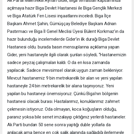
Ak Partili Milletvekili Ayhan Gider, Biga temasları kapsamında
açılmaya hazır Biga Devlet Hastanesi ile Biga Gençlik Merkezi
ve Biga Atatürk Fen Lisesi inşaatlarını inceledi. Biga İlçe
Başkanı Ahmet Şahin, Gümüşçay Belediye Başkanı Adnan
Pastırmacı ve Biga İl Genel Meclisi Üyesi Bülent Korkmaz’ın da
hazır bulunduğu incelemelerde Gider’in ilk durağı Biga Devlet
Hastanesi oldu. burada basın mensuplarına açıklama yapan
Gider, yeni hastaneyle ilgili olarak şunları söyledi; “Hastanemizin
sadece peyzaj çalışmaları kaldı. O da en kısa zamanda
yapılacak. Sadece mevsimsel olarak uygun zaman bekleniyor.
Mevcut hastanemiz 9 bin metrekarelik bir alan ve yeni yapılan
hastaneyle 24 bin metrekarelik bir alana taşınıyoruz. Yeni
yapılan bu hastaneyi önemsiyoruz. Çünkü Biga’nın bölgenin
hastanesi olacak burası. Hastalarımız, konuklarımız zahmet
çekmesin istiyoruz. Oda olmayan, koca koğuşların olduğu,
paranız yoksa bile senet imzalayıp çıktığınız yerlerdi hastaneler.
Ak Parti bundan 50 sene sonra yaptığı duble yollarla da
anılacak ama bence en çok salık alanında sağladığı ilerlemeyle