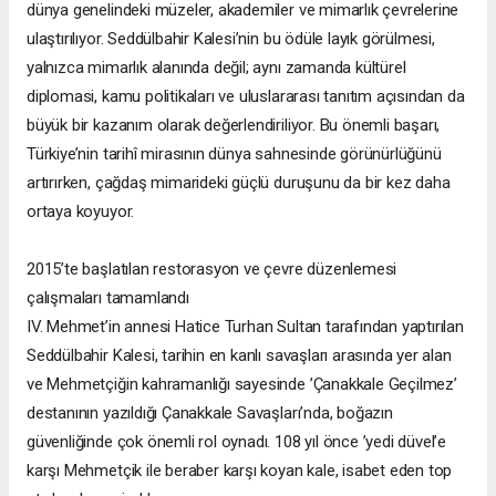
dünya genelindeki müzeler, akademiler ve mimarlık çevrelerine
ulaştırılıyor. Seddülbahir Kalesi’nin bu ödüle layık görülmesi,
yalnızca mimarlık alanında değil; aynı zamanda kültürel
diplomasi, kamu politikaları ve uluslararası tanıtım açısından da
büyük bir kazanım olarak değerlendiriliyor. Bu önemli başarı,
Türkiye’nin tarihî mirasının dünya sahnesinde görünürlüğünü
artırırken, çağdaş mimarideki güçlü duruşunu da bir kez daha
ortaya koyuyor.
2015’te başlatılan restorasyon ve çevre düzenlemesi
çalışmaları tamamlandı
IV. Mehmet’in annesi Hatice Turhan Sultan tarafından yaptırılan
Seddülbahir Kalesi, tarihin en kanlı savaşları arasında yer alan
ve Mehmetçiğin kahramanlığı sayesinde ’Çanakkale Geçilmez’
destanının yazıldığı Çanakkale Savaşları’nda, boğazın
güvenliğinde çok önemli rol oynadı. 108 yıl önce ’yedi düvel’e
karşı Mehmetçik ile beraber karşı koyan kale, isabet eden top