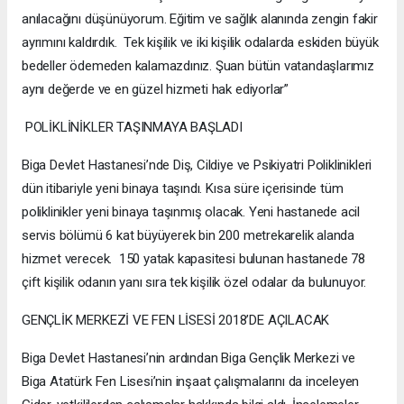
anılacağını düşünüyorum. Eğitim ve sağlık alanında zengin fakir
ayrımını kaldırdık. Tek kişilik ve iki kişilik odalarda eskiden büyük
bedeller ödemeden kalamazdınız. Şuan bütün vatandaşlarımız
aynı değerde ve en güzel hizmeti hak ediyorlar”
POLİKLİNİKLER TAŞINMAYA BAŞLADI
Biga Devlet Hastanesi’nde Diş, Cildiye ve Psikiyatri Poliklinikleri
dün itibariyle yeni binaya taşındı. Kısa süre içerisinde tüm
poliklinikler yeni binaya taşınmış olacak. Yeni hastanede acil
servis bölümü 6 kat büyüyerek bin 200 metrekarelik alanda
hizmet verecek. 150 yatak kapasitesi bulunan hastanede 78
çift kişilik odanın yanı sıra tek kişilik özel odalar da bulunuyor.
GENÇLİK MERKEZİ VE FEN LİSESİ 2018’DE AÇILACAK
Biga Devlet Hastanesi’nin ardından Biga Gençlik Merkezi ve
Biga Atatürk Fen Lisesi’nin inşaat çalışmalarını da inceleyen