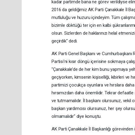
kadar partimde bana ne görev verildiyse elim
2016 da geldiğimiz AK Parti Çanakkale İl Baş
mutluluğu ve huzuru içindeyim. Tüm çalışma
bizimle döktüğü ter için en kalbi şükranlarım
olsun. Sizlerden de haklarınızı helal etmenizi
geçirdik" dedi.
AK Parti Genel Başkanı ve Cumhurbaşkanı Re
Partisi'ni kısır döngü içerisine sokmaya çalı
"Çanakkale’de de her kim bunu yapmaya yelte
geçiyorken, kimsenin kişiselliği, kibirleri ve
partimizi çocukça oyunlara ve hırslara dah
hırsımızdan daha önemlidir. Tekrar defaatle 
ve tutmamalıdır. İl başkanı olursunuz, vekil
başkan yardımcısı olursunuz, her şey olursun
olmamalıdır" diye konuştu.
AK Parti Çanakkale İl Başkanlığı görevinden 