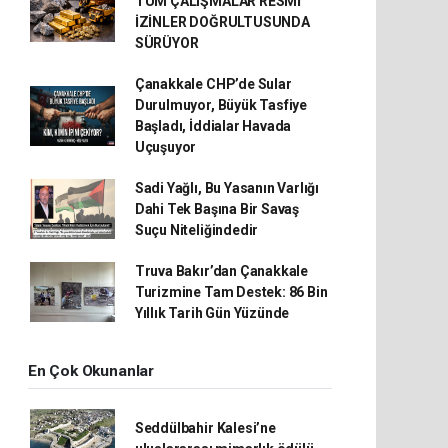
TÜM ÇALIŞMALAR RESMİ
İZİNLER DOĞRULTUSUNDA
SÜRÜYOR
Çanakkale CHP’de Sular
Durulmuyor, Büyük Tasfiye
Başladı, İddialar Havada
Uçuşuyor
Sadi Yağlı, Bu Yasanın Varlığı
Dahi Tek Başına Bir Savaş
Suçu Niteliğindedir
Truva Bakır’dan Çanakkale
Turizmine Tam Destek: 86 Bin
Yıllık Tarih Gün Yüzünde
En Çok Okunanlar
Seddülbahir Kalesi’ne