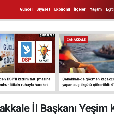
Güncel
Siyaset
Ekonomi
İlçeler
Yaşam
Eğit
ÇANAKKALE
den DSP’li katılım tartışmasına
Çanakkale’de göçmen kaçakçıl
mhur İttifakı ruhuyla hareket
yapan suç örgütü çökertildi: 4
z
tutuklama
akkale İl Başkanı Yeşim K