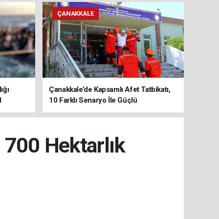
ÇANAKKALE
ığı
Çanakkale’de Kapsamlı Afet Tatbikatı,
1
10 Farklı Senaryo İle Güçlü
Koordinasyon
: 700 Hektarlık