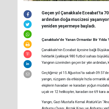
Geçen yıl Çanakkale Eceabat'ta 700
ardından doğa mucizesi yaşanıyor. 
yeniden yeşermeye başladı.
Çanakkale'de Yanan Ormanlar Bir Yılda 
Çanakkale'nin Eceabat ilçesine bağlı Büyüka
hektarlık (yaklaşık 980 futbol sahası büyüklü
Yangının üzerinden geçen bir yılın ardından,
Geçtiğimiz yıl 15 Ağustos'ta sabah 09.51'de
yangın, rüzgarın da etkisiyle hızla ormanlık 
ekiplerin havadan ve karadan yoğun müdahale
uçak ve 12 helikopter, karadan ise 69 kara a
Yangın, Gazi Mustafa Kemal Atatürk'ün "Anaf
Arıburnu Ovası, Anzak Koyu ve Arıburnu yarla