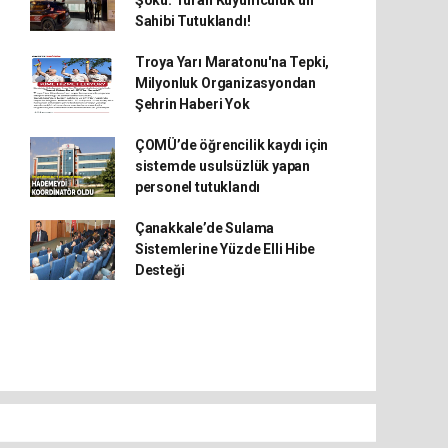
Şoku: Turan Kuyumculuk’un
Sahibi Tutuklandı!
Troya Yarı Maratonu'na Tepki,
Milyonluk Organizasyondan
Şehrin Haberi Yok
ÇOMÜ’de öğrencilik kaydı için
sistemde usulsüzlük yapan
personel tutuklandı
Çanakkale’de Sulama
Sistemlerine Yüzde Elli Hibe
Desteği