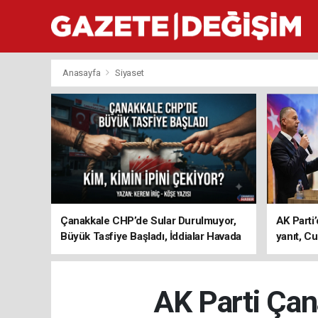
Anasayfa
Siyaset
Çanakkale CHP’de Sular Durulmuyor,
AK Parti’
Büyük Tasfiye Başladı, İddialar Havada
yanıt, Cu
Uçuşuyor
ediyoru
AK Parti Çan