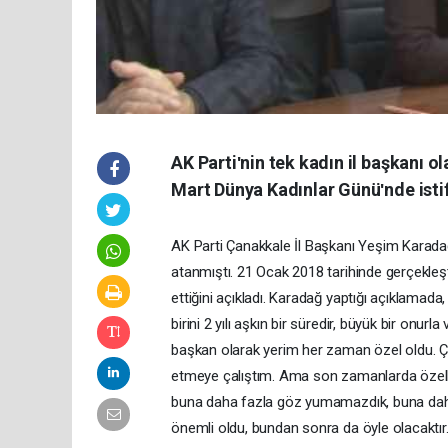
AK Partiʹnin tek kadın il başkanı 
Mart Dünya Kadınlar Günüʹnde istif
AK Parti Çanakkale İl Başkanı Yeşim Karada
atanmıştı. 21 Ocak 2018 tarihinde gerçekleşt
ettiğini açıkladı. Karadağ yaptığı açıklamada,
birini 2 yılı aşkın bir süredir, büyük bir onu
başkan olarak yerim her zaman özel oldu. Ç
etmeye çalıştım. Ama son zamanlarda özellikl
buna daha fazla göz yumamazdık, buna da
önemli oldu, bundan sonra da öyle olacaktır