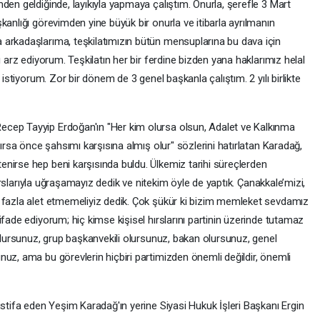
den geldiğinde, layıkıyla yapmaya çalıştım. Onurla, şerefle 3 Mart
kanlığı görevimden yine büyük bir onurla ve itibarla ayrılmanın
 arkadaşlarıma, teşkilatımızın bütün mensuplarına bu dava için
ı arz ediyorum. Teşkilatın her bir ferdine bizden yana haklarımız helal
 istiyorum. Zor bir dönem de 3 genel başkanla çalıştım. 2 yılı birlikte
cep Tayyip Erdoğan'ın "Her kim olursa olsun, Adalet ve Kalkınma
şırsa önce şahsımı karşısına almış olur" sözlerini hatırlatan Karadağ,
nirse hep beni karşısında buldu. Ülkemiz tarihi süreçlerden
 hırslarıyla uğraşamayız dedik ve nitekim öyle de yaptık. Çanakkale’mizi,
a fazla alet etmemeliyiz dedik. Çok şükür ki bizim memleket sevdamız
ifade ediyorum; hiç kimse kişisel hırslarını partinin üzerinde tutamaz
 olursunuz, grup başkanvekili olursunuz, bakan olursunuz, genel
uz, ama bu görevlerin hiçbiri partimizden önemli değildir, önemli
istifa eden Yeşim Karadağ'ın yerine Siyasi Hukuk İşleri Başkanı Ergin