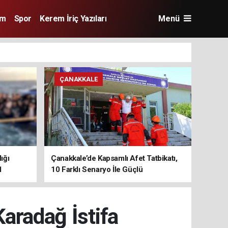
im
Spor
Kerem İriç Yazıları
Menü
ÇANAKKALE
ığı
Çanakkale’de Kapsamlı Afet Tatbikatı,
1
10 Farklı Senaryo İle Güçlü
Koordinasyon
aradağ İstifa