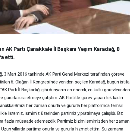
olan AK Parti Çanakkale İl Başkanı Yeşim Karadağ, 8
a etti.
ğ, 3 Mart 2016 tarihinde AK Parti Genel Merkezi tarafından göreve
irilen 6. Olağan İl Kongresi'nde yeniden seçilen Karadağ, bugün istifa
 "AK Parti İl Başkanlığı gibi dünyanın en önemli, en kutlu görevlerinden
rla ve gururla icra etmeye çalıştım. AK Parti'de görev yapan tek kadın
anakkale’mizi her zaman onurla ve gururla her platformda temsil
e listemiz, ismimiz üzerinden partimiz yıpratılmaya çalışıldı. Biz
ha fazla müsaade edemezdik. Partimiz bizim ismimizden her zaman
. Uzun yıllardır partime onurla ve gururla hizmet ettim. Şu zamana