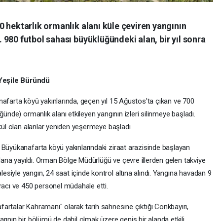
 hektarlık ormanlık alanı küle çeviren yangının
980 futbol sahası büyüklüğündeki alan, bir yıl sonra
Yeşile Büründü
nafarta köyü yakınlarında, geçen yıl 15 Ağustos'ta çıkan ve 700
ğünde) ormanlık alanı etkileyen yangının izleri silinmeye başladı.
 kül olan alanlar yeniden yeşermeye başladı.
 Büyükanafarta köyü yakınlarındaki ziraat arazisinde başlayan
alana yayıldı. Orman Bölge Müdürlüğü ve çevre illerden gelen takviye
siyle yangın, 24 saat içinde kontrol altına alındı. Yangına havadan 9
racı ve 450 personel müdahale etti.
artalar Kahramanı" olarak tarih sahnesine çıktığı Conkbayırı,
rının bir bölümü de dahil olmak üzere geniş bir alanda etkili