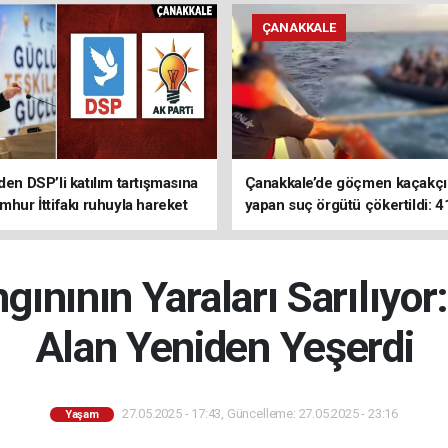
ÇANAKKALE
den DSP’li katılım tartışmasına
Çanakkale’de göçmen kaçakçıl
mhur İttifakı ruhuyla hareket
yapan suç örgütü çökertildi: 4
z
tutuklama
ınının Yaraları Sarılıyor
Alan Yeniden Yeşerdi
27.05.2025 - 17:43, Güncelleme: 27.05.2025 - 23:16
Yaşam