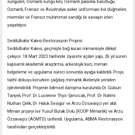
süngüleri, Osmanlı süngü kını, Osmanlı palaska barutluğu,
Osmanlı, Fransız ve Avustralya asker üniforması kol düğmeleri,
mermiler ve Fransız mühimmat sandığı ile savaşın izleri
yaşatılıyor.
Seddülbahir Kalesi Restorasyon Projesi
Seddülbahir Kalesi, geçmişle bağ kuran mimarisiyle dikkat
çekiyor. 18 Mart 2023 tarihinde ziyarete açılan yapı, 26 yıl süren
kapsamlı akademik araştırma, arkeolojik kazı, mimari
belgeleme ve uygulama süreci sonunda ayağa kaldırıldı. Proje,
tarihî dokuyu korurken çağdaş mimarlık ilkeleriyle yeniden
işlevlendirildi. Projenin bilimsel danışma kurulunda Dr. Gülsün
Tanyeli, Prof. Dr. Lucienne Thys-Şenocak, Prof. Dr. Rahmi
Nurhan Çelik, Dr. Haluk Sesigür ve Arzu Özsavaşcı yer aldı.
Mimari projeyi ise Yusuf Burak Dolu (KOOP Mimarlık) ve Arzu
Özsavaşcı (AOMTD) üstlendi. Uygulama, ABMA Restorasyon
tarafından gerçekleştirildi.