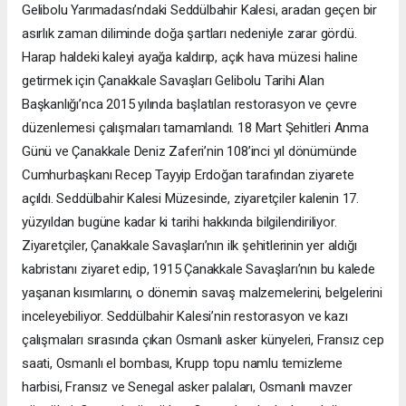
Gelibolu Yarımadası’ndaki Seddülbahir Kalesi, aradan geçen bir
asırlık zaman diliminde doğa şartları nedeniyle zarar gördü.
Harap haldeki kaleyi ayağa kaldırıp, açık hava müzesi haline
getirmek için Çanakkale Savaşları Gelibolu Tarihi Alan
Başkanlığı’nca 2015 yılında başlatılan restorasyon ve çevre
düzenlemesi çalışmaları tamamlandı. 18 Mart Şehitleri Anma
Günü ve Çanakkale Deniz Zaferi’nin 108’inci yıl dönümünde
Cumhurbaşkanı Recep Tayyip Erdoğan tarafından ziyarete
açıldı. Seddülbahir Kalesi Müzesinde, ziyaretçiler kalenin 17.
yüzyıldan bugüne kadar ki tarihi hakkında bilgilendiriliyor.
Ziyaretçiler, Çanakkale Savaşları’nın ilk şehitlerinin yer aldığı
kabristanı ziyaret edip, 1915 Çanakkale Savaşları’nın bu kalede
yaşanan kısımlarını, o dönemin savaş malzemelerini, belgelerini
inceleyebiliyor. Seddülbahir Kalesi’nin restorasyon ve kazı
çalışmaları sırasında çıkan Osmanlı asker künyeleri, Fransız cep
saati, Osmanlı el bombası, Krupp topu namlu temizleme
harbisi, Fransız ve Senegal asker palaları, Osmanlı mavzer