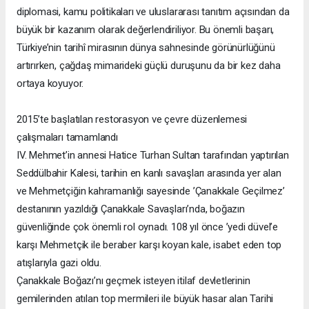
diplomasi, kamu politikaları ve uluslararası tanıtım açısından da
büyük bir kazanım olarak değerlendiriliyor. Bu önemli başarı,
Türkiye’nin tarihî mirasının dünya sahnesinde görünürlüğünü
artırırken, çağdaş mimarideki güçlü duruşunu da bir kez daha
ortaya koyuyor.
2015’te başlatılan restorasyon ve çevre düzenlemesi
çalışmaları tamamlandı
IV. Mehmet’in annesi Hatice Turhan Sultan tarafından yaptırılan
Seddülbahir Kalesi, tarihin en kanlı savaşları arasında yer alan
ve Mehmetçiğin kahramanlığı sayesinde ’Çanakkale Geçilmez’
destanının yazıldığı Çanakkale Savaşları’nda, boğazın
güvenliğinde çok önemli rol oynadı. 108 yıl önce ’yedi düvel’e
karşı Mehmetçik ile beraber karşı koyan kale, isabet eden top
atışlarıyla gazi oldu.
Çanakkale Boğazı’nı geçmek isteyen itilaf devletlerinin
gemilerinden atılan top mermileri ile büyük hasar alan Tarihi