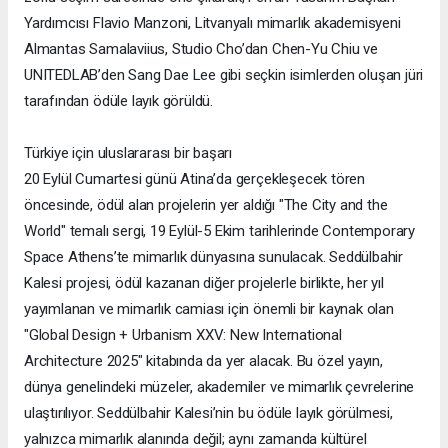
Yardımcısı Flavio Manzoni, Litvanyalı mimarlık akademisyeni
Almantas Samalaviius, Studio Cho’dan Chen-Yu Chiu ve
UNITEDLAB’den Sang Dae Lee gibi seçkin isimlerden oluşan jüri
tarafından ödüle layık görüldü.
Türkiye için uluslararası bir başarı
20 Eylül Cumartesi günü Atina’da gerçekleşecek tören
öncesinde, ödül alan projelerin yer aldığı "The City and the
World" temalı sergi, 19 Eylül-5 Ekim tarihlerinde Contemporary
Space Athens’te mimarlık dünyasına sunulacak. Seddülbahir
Kalesi projesi, ödül kazanan diğer projelerle birlikte, her yıl
yayımlanan ve mimarlık camiası için önemli bir kaynak olan
"Global Design + Urbanism XXV: New International
Architecture 2025" kitabında da yer alacak. Bu özel yayın,
dünya genelindeki müzeler, akademiler ve mimarlık çevrelerine
ulaştırılıyor. Seddülbahir Kalesi’nin bu ödüle layık görülmesi,
yalnızca mimarlık alanında değil; aynı zamanda kültürel