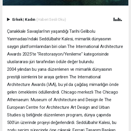
Erkek
|
Kadın
(Haberi Sesli Oku)
Çanakkale Savaşları’nın yaşandığı Tarihi Gelibolu
Yarımadası’ndaki Seddülbahir Kalesi, mimarlık dünyasının
saygın platformlarından biri olan The International Architecture
Awards 2025’te "Restorasyon/Yenileme" kategorisinde
uluslararası jüri tarafından ödüle değer bulundu.
2004 yılından bu yana düzenlenen ve mimarlık dünyasının
prestijli isimlerini bir araya getiren The International
Architecture Awards (IAA), bu yıl da çağdaş mimarlığın önde
gelen örneklerini ödüllendirdi. Chicago merkezli The Chicago
Athenaeum: Museum of Architecture and Design ile The
European Centre for Architecture Art Design and Urban
Studies iş birliğinde düzenlenen program, dünya çapında
500’ün üzerinde projeyi değerlendirdi. Seddülbahir Kalesi, bu
zorlu seçim sürecinde öne çıkarak, Ferrari Tasarım Başkan