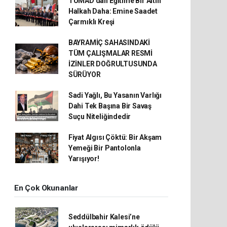
TÜMAD’dan Eğitime Bir Altın
Halkah Daha: Emine Saadet
Çarmıklı Kreşi
BAYRAMİÇ SAHASINDAKİ
TÜM ÇALIŞMALAR RESMİ
İZİNLER DOĞRULTUSUNDA
SÜRÜYOR
Sadi Yağlı, Bu Yasanın Varlığı
Dahi Tek Başına Bir Savaş
Suçu Niteliğindedir
Fiyat Algısı Çöktü: Bir Akşam
Yemeği Bir Pantolonla
Yarışıyor!
En Çok Okunanlar
Seddülbahir Kalesi’ne