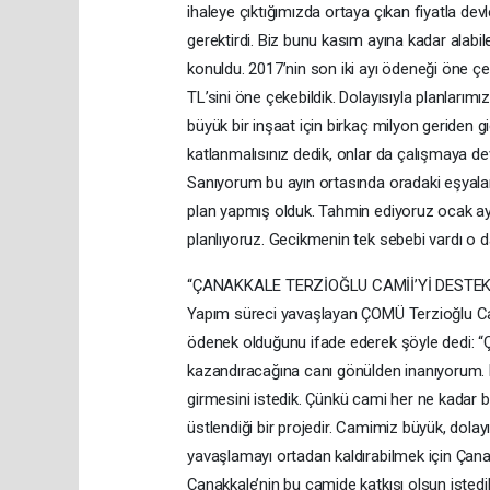
ihaleye çıktığımızda ortaya çıkan fiyatla de
gerektirdi. Biz bunu kasım ayına kadar alabi
konuldu. 2017’nin son iki ayı ödeneği öne ç
TL’sini öne çekebildik. Dolayısıyla planlarım
büyük bir inşaat için birkaç milyon geriden g
katlanmalısınız dedik, onlar da çalışmaya de
Sanıyorum bu ayın ortasında oradaki eşyalar
plan yapmış olduk. Tahmin ediyoruz ocak ay
planlıyoruz. Gecikmenin tek sebebi vardı o
“ÇANAKKALE TERZİOĞLU CAMİİ’Yİ DESTEK
Yapım süreci yavaşlayan ÇOMÜ Terzioğlu C
ödenek olduğunu ifade ederek şöyle dedi: “ÇO
kazandıracağına canı gönülden inanıyorum. Bu 
girmesini istedik. Çünkü cami her ne kadar b
üstlendiği bir projedir. Camimiz büyük, dola
yavaşlamayı ortadan kaldırabilmek için Çanak
Çanakkale’nin bu camide katkısı olsun isted