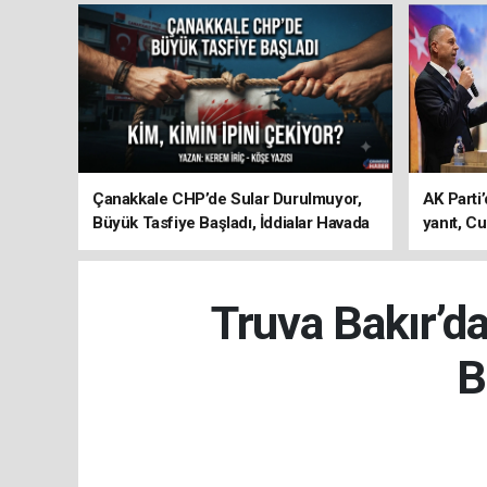
Çanakkale CHP’de Sular Durulmuyor,
AK Parti’
Büyük Tasfiye Başladı, İddialar Havada
yanıt, Cu
Uçuşuyor
ediyoru
Truva Bakır’d
B