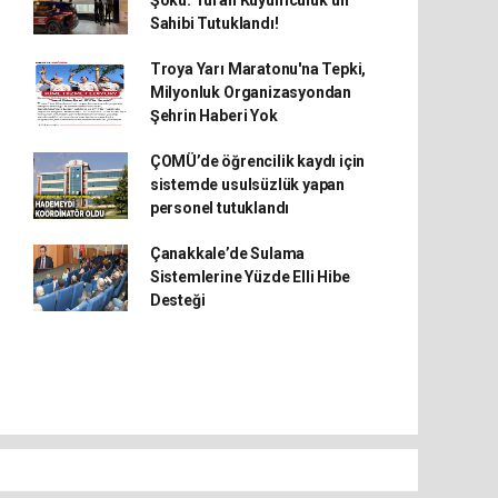
Şoku: Turan Kuyumculuk’un
Sahibi Tutuklandı!
Troya Yarı Maratonu'na Tepki,
Milyonluk Organizasyondan
Şehrin Haberi Yok
ÇOMÜ’de öğrencilik kaydı için
sistemde usulsüzlük yapan
personel tutuklandı
Çanakkale’de Sulama
Sistemlerine Yüzde Elli Hibe
Desteği