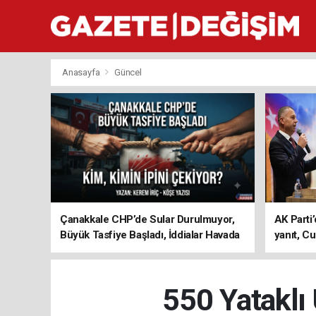
Anasayfa
Güncel
Çanakkale CHP’de Sular Durulmuyor,
AK Parti’
Büyük Tasfiye Başladı, İddialar Havada
yanıt, Cu
Uçuşuyor
ediyoru
550 Yataklı 