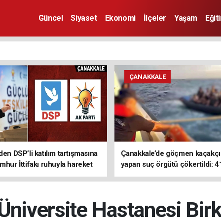
Güncel
Siyaset
Ekonomi
İlçeler
Yaşam
Eğit
ÇANAKKALE
den DSP’li katılım tartışmasına
Çanakkale’de göçmen kaçakçıl
mhur İttifakı ruhuyla hareket
yapan suç örgütü çökertildi: 4
z
tutuklama
Üniversite Hastanesi Bir