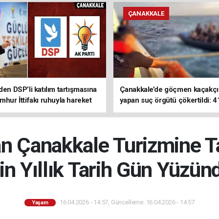
ÇANAKKALE
den DSP’li katılım tartışmasına
Çanakkale’de göçmen kaçakçıl
mhur İttifakı ruhuyla hareket
yapan suç örgütü çökertildi: 4
z
tutuklama
an Çanakkale Turizmine 
in Yıllık Tarih Gün Yüzün
16.04.2026 - 14:57, Güncelleme: 16.04.2026 - 14:57
Yaşam