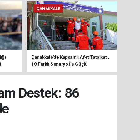
ÇANAKKALE
ığı
Çanakkale’de Kapsamlı Afet Tatbikatı,
1
10 Farklı Senaryo İle Güçlü
Koordinasyon
Tam Destek: 86
de