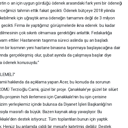
vletin o an için uygun gördüğü ödenek arasındaki fark yeni bir ödeneği
leceğimizi tahmin ettik fakat gecikti. Ödenek bütçeye 2018 yılında
ekebilmek için uğraştık ama ödeneğin tamamını değil de 3 milyon
ız gecikti. Firma ile yaptığımız görüşmelerde ikna ederek bu kadar
idilmesinin çok sıkıntı olmaması gerektiğini anlattık. Fedakarlığa
vam ettiler. Hastanenin taşınma süreci aslında şu an başladı.
ın bir kısmının yeni hastane binasına taşınmaya başlayacağına dair
ında gerçekleşmiş olur, şubat ayında da çalışmaya başlar diye
 da ödenek konusuydu.”
LEMELİ”
amii hakkında da açıklama yapan Acer, bu konuda da sorunun
MÜ Terzioğlu Camii, güzel bir proje. Çanakkale’ye güzel bir silüet
projenin hızlı ilerlemesi için Çanakkale’nin bu işin çerisine
izim yerleşkemiz içinde bulunsa da Diyanet İşleri Başkanlığı’nın
yısıyla masrafı da büyük. Bazen kaynak akışı yavaşlıyor. Bu
kale’den destek istiyoruz. Tüm toplantıları bunun için yaptık.
ik. Henüz bu anlamda ciddi bir mesafe katetmiş değiliz. Destek