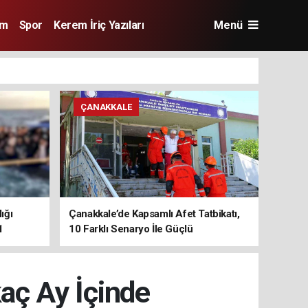
im
Spor
Kerem İriç Yazıları
Menü
ÇANAKKALE
ığı
Çanakkale’de Kapsamlı Afet Tatbikatı,
1
10 Farklı Senaryo İle Güçlü
Koordinasyon
kaç Ay İçinde