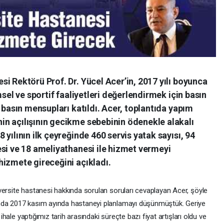
i Rektörü Prof. Dr. Yücel Acer’in, 2017 yılı boyunca
msel ve sportif faaliyetleri değerlendirmek için basın
 basın mensupları katıldı. Acer, toplantıda yapım
n açılışının gecikme sebebinin ödenekle alakalı
yılının ilk çeyreğinde 460 servis yatak sayısı, 94
si ve 18 ameliyathanesi ile hizmet vermeyi
hizmete gireceğini açıkladı.
versite hastanesi hakkında sorulan soruları cevaplayan Acer, şöyle
ında 2017 kasım ayında hastaneyi planlamayı düşünmüştük. Geriye
 ihale yaptığımız tarih arasındaki süreçte bazı fiyat artışları oldu ve