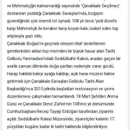
ve Mehmetçiğin kahramanlığı sayesinde ’Çanakkale Geçilmez’
destanının yazıldığı Çanakkale Savaşları’nda, boğazın
güvenliğinde çok önemli rol oynadı. 108 yıl önce ’yedi düvel’e
karşı Mehmetçik ile beraber karşı koyan kale, isabet eden top
atışlarıyla gazi oldu.
Çanakkale Boğazı’nı geçmek isteyen itilaf devletlerinin
gemilerinden atılan top mermileri ile büyük hasar alan Tarihi
Gelibolu Yarımadası’ndaki Seddülbahir Kalesi, aradan geçen bir
asırlık zaman diliminde doğa şartları nedeniyle zarar gördü.
Harap haldeki kaleyi ayağa kaldırıp, açık hava müzesi haline
getirmek için Çanakkale Savaşları Gelibolu Tarihi Alan
Başkanlığı’nca 2015 yılında başlatılan restorasyon ve çevre
düzenlemesi çalışmaları tamamlandı. 18 Mart Şehitleri Anma
Günü ve Çanakkale Deniz Zaferi’nin 108’inci yıl dönümünde
Cumhurbaşkanı Recep Tayyip Erdoğan tarafından ziyarete
açıldı. Seddülbahir Kalesi Müzesinde, ziyaretçiler kalenin 17.
yüzyıldan bugüne kadar ki tarihi hakkında bilgilendiriliyor.