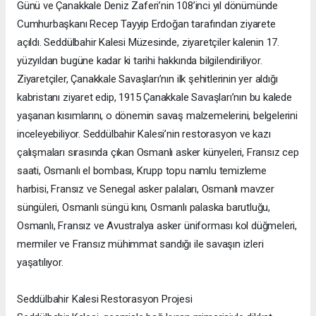
Günü ve Çanakkale Deniz Zaferi’nin 108’inci yıl dönümünde
Cumhurbaşkanı Recep Tayyip Erdoğan tarafından ziyarete
açıldı. Seddülbahir Kalesi Müzesinde, ziyaretçiler kalenin 17.
yüzyıldan bugüne kadar ki tarihi hakkında bilgilendiriliyor.
Ziyaretçiler, Çanakkale Savaşları’nın ilk şehitlerinin yer aldığı
kabristanı ziyaret edip, 1915 Çanakkale Savaşları’nın bu kalede
yaşanan kısımlarını, o dönemin savaş malzemelerini, belgelerini
inceleyebiliyor. Seddülbahir Kalesi’nin restorasyon ve kazı
çalışmaları sırasında çıkan Osmanlı asker künyeleri, Fransız cep
saati, Osmanlı el bombası, Krupp topu namlu temizleme
harbisi, Fransız ve Senegal asker palaları, Osmanlı mavzer
süngüleri, Osmanlı süngü kını, Osmanlı palaska barutluğu,
Osmanlı, Fransız ve Avustralya asker üniforması kol düğmeleri,
mermiler ve Fransız mühimmat sandığı ile savaşın izleri
yaşatılıyor.
Seddülbahir Kalesi Restorasyon Projesi