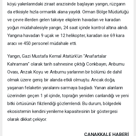
köyü yakınlarındaki ziraat arazisinde başlayan yangın, rüzgarın
da etkisiyle hızla ormanlık alana yayıldı. Orman Bölge Müdürlüğü
ve çevre illerden gelen takviye ekiplerin havadan ve karadan
yoğun müdahalesiyle yangın, 24 saat içinde kontrol altına alındı.
Yangına havadan 9 uçak ve 12 helikopter, karadan ise 69 kara
aracı ve 450 personel müdahale etti.
Yangın, Gazi Mustafa Kemal Atatürk'ün "Anafartalar
Kahramanı" olarak tarih sahnesine çıktığı Conkbayırı, Arıburnu
Ovası, Anzak Koyu ve Arıburnu yarlarının bir bölümü de dahil
olmak üzere geniş bir alanda etkili olmuştu. Ancak doğa,
yaşanan felaketin yaralarını sarmaya başladı. Yanan alanların
üzerinden geçen 1 yıl içinde, toprağın yeniden canlandığı ve yeni
bitki örtüsünün filizlendiği gözlemlendi. Bu durum, bölgedeki
ekosistemin kendini yenileme kapasitesinin bir göstergesi
olarak dikkat çekiyor.
ÇANAKKALE HABERİ