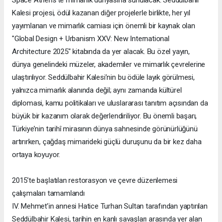
Kalesi projesi, ödül kazanan diğer projelerle birlikte, her yıl
yayımlanan ve mimarlık camiası için önemli bir kaynak olan
"Global Design + Urbanism XXV: New International
Architecture 2025" kitabında da yer alacak. Bu özel yayın,
dünya genelindeki müzeler, akademiler ve mimarlık çevrelerine
ulaştırılıyor. Seddülbahir Kalesi’nin bu ödüle layık görülmesi,
yalnızca mimarlık alanında değil; aynı zamanda kültürel
diplomasi, kamu politikaları ve uluslararası tanıtım açısından da
büyük bir kazanım olarak değerlendiriliyor. Bu önemli başarı,
Türkiye’nin tarihî mirasının dünya sahnesinde görünürlüğünü
artırırken, çağdaş mimarideki güçlü duruşunu da bir kez daha
ortaya koyuyor.
2015’te başlatılan restorasyon ve çevre düzenlemesi
çalışmaları tamamlandı
IV. Mehmet’in annesi Hatice Turhan Sultan tarafından yaptırılan
Seddülbahir Kalesi, tarihin en kanlı savaşları arasında yer alan