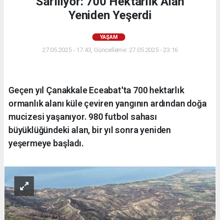
Sarılıyor: 700 Hektarlık Alan
Yeniden Yeşerdi
YAŞAM
27.05.2025 - 17:43, Güncelleme: 27.05.2025 - 23:16
Geçen yıl Çanakkale Eceabat'ta 700 hektarlık
ormanlık alanı küle çeviren yangının ardından doğa
mucizesi yaşanıyor. 980 futbol sahası
büyüklüğündeki alan, bir yıl sonra yeniden
yeşermeye başladı.