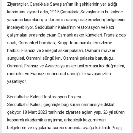
Ziyaretçiler, Çanakkale Savaşları’nın ilk şehitlerinin yer aldığı
kabristanı ziyaret edip, 1915 Çanakkale Savaşları’nın bu kalede
yaşanan kısımlarını, o dönemin savaş malzemelerini, belgelerini
inceleyebiliyor. Seddülbahir Kalesi’nin restorasyon ve kazı
çalışmaları sırasında çıkan Osmanlı asker künyeleri, Fransız cep
saati, Osmanlı el bombası, Krupp topu namlu temizleme
harbisi, Fransız ve Senegal asker palaları, Osmanlı mavzer
süngüleri, Osmanlı süngü kını, Osmanlı palaska barutluğu,
Osmanlı, Fransız ve Avustralya asker üniforması kol düğmeleri,
mermiler ve Fransız mühimmat sandığı ile savaşın izleri
yaşatılıyor.
Seddülbahir Kalesi Restorasyon Projesi
Seddülbahir Kalesi, geçmişle bağ kuran mimarisiyle dikkat
çekiyor. 18 Mart 2023 tarihinde ziyarete açılan yapı, 26 yıl süren
kapsamlı akademik araştırma, arkeolojik kazı, mimari
belgeleme ve uygulama süreci sonunda ayağa kaldırıldı. Proje,