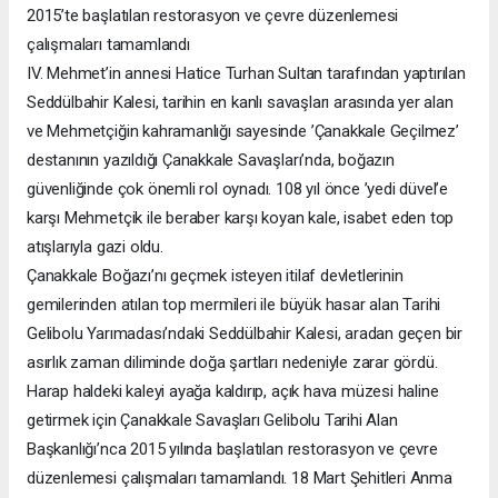
2015’te başlatılan restorasyon ve çevre düzenlemesi
çalışmaları tamamlandı
IV. Mehmet’in annesi Hatice Turhan Sultan tarafından yaptırılan
Seddülbahir Kalesi, tarihin en kanlı savaşları arasında yer alan
ve Mehmetçiğin kahramanlığı sayesinde ’Çanakkale Geçilmez’
destanının yazıldığı Çanakkale Savaşları’nda, boğazın
güvenliğinde çok önemli rol oynadı. 108 yıl önce ’yedi düvel’e
karşı Mehmetçik ile beraber karşı koyan kale, isabet eden top
atışlarıyla gazi oldu.
Çanakkale Boğazı’nı geçmek isteyen itilaf devletlerinin
gemilerinden atılan top mermileri ile büyük hasar alan Tarihi
Gelibolu Yarımadası’ndaki Seddülbahir Kalesi, aradan geçen bir
asırlık zaman diliminde doğa şartları nedeniyle zarar gördü.
Harap haldeki kaleyi ayağa kaldırıp, açık hava müzesi haline
getirmek için Çanakkale Savaşları Gelibolu Tarihi Alan
Başkanlığı’nca 2015 yılında başlatılan restorasyon ve çevre
düzenlemesi çalışmaları tamamlandı. 18 Mart Şehitleri Anma