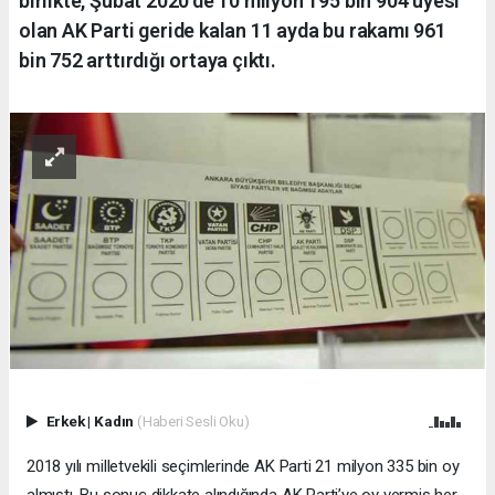
birlikte, Şubat 2020’de 10 milyon 195 bin 904 üyesi
olan AK Parti geride kalan 11 ayda bu rakamı 961
bin 752 arttırdığı ortaya çıktı.
Erkek
|
Kadın
(Haberi Sesli Oku)
2018 yılı milletvekili seçimlerinde AK Parti 21 milyon 335 bin oy
almıştı. Bu sonuç dikkate alındığında AK Parti’ye oy vermiş her