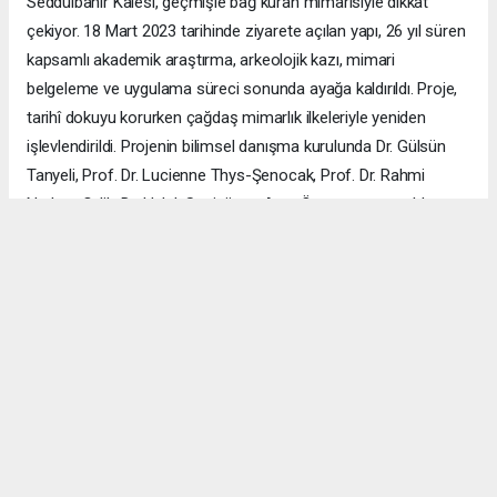
Seddülbahir Kalesi, geçmişle bağ kuran mimarisiyle dikkat
çekiyor. 18 Mart 2023 tarihinde ziyarete açılan yapı, 26 yıl süren
kapsamlı akademik araştırma, arkeolojik kazı, mimari
belgeleme ve uygulama süreci sonunda ayağa kaldırıldı. Proje,
tarihî dokuyu korurken çağdaş mimarlık ilkeleriyle yeniden
işlevlendirildi. Projenin bilimsel danışma kurulunda Dr. Gülsün
Tanyeli, Prof. Dr. Lucienne Thys-Şenocak, Prof. Dr. Rahmi
Nurhan Çelik, Dr. Haluk Sesigür ve Arzu Özsavaşcı yer aldı.
Mimari projeyi ise Yusuf Burak Dolu (KOOP Mimarlık) ve Arzu
Özsavaşcı (AOMTD) üstlendi. Uygulama, ABMA Restorasyon
tarafından gerçekleştirildi.
ÇANAKKALE HABERİ