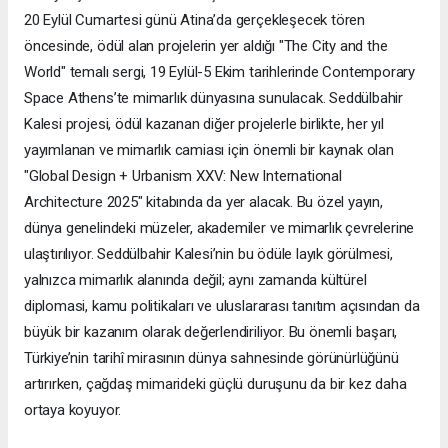
20 Eylül Cumartesi günü Atina’da gerçekleşecek tören
öncesinde, ödül alan projelerin yer aldığı "The City and the
World" temalı sergi, 19 Eylül-5 Ekim tarihlerinde Contemporary
Space Athens’te mimarlık dünyasına sunulacak. Seddülbahir
Kalesi projesi, ödül kazanan diğer projelerle birlikte, her yıl
yayımlanan ve mimarlık camiası için önemli bir kaynak olan
"Global Design + Urbanism XXV: New International
Architecture 2025" kitabında da yer alacak. Bu özel yayın,
dünya genelindeki müzeler, akademiler ve mimarlık çevrelerine
ulaştırılıyor. Seddülbahir Kalesi’nin bu ödüle layık görülmesi,
yalnızca mimarlık alanında değil; aynı zamanda kültürel
diplomasi, kamu politikaları ve uluslararası tanıtım açısından da
büyük bir kazanım olarak değerlendiriliyor. Bu önemli başarı,
Türkiye’nin tarihî mirasının dünya sahnesinde görünürlüğünü
artırırken, çağdaş mimarideki güçlü duruşunu da bir kez daha
ortaya koyuyor.