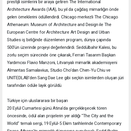
prestijli isimlerini bir araya getiren The International
Architecture Awards (IAA), bu yıl da çağdaş mimarlığın önde
gelen örneklerini ödüllendirdi. Chicago merkezli The Chicago
Athenaeum: Museum of Architecture and Design ile The
European Centre for Architecture Art Design and Urban
Studies iş birliğinde düzenlenen program, dünya çapında
500’ün üzerinde projeyi değerlendirdi. Seddülbahir Kalesi, bu
zorlu seçim sürecinde öne çıkarak, Ferrari Tasarım Başkan
Yardımcısı Flavio Manzoni, Litvanyalı mimarlık akademisyeni
Almantas Samalaviius, Studio Cho’dan Chen-Yu Chiu ve
UNITEDLAB’den Sang Dae Lee gibi seçkin isimlerden oluşan jüri
tarafından ödüle layık görüldü.
Türkiye için uluslararası bir başarı
20 Eylül Cumartesi günü Atina’da gerçekleşecek tören
öncesinde, ödül alan projelerin yer aldığı "The City and the
World" temalı sergi, 19 Eylül-5 Ekim tarihlerinde Contemporary
Space Athens’te mimarlık dünyasına sunulacak. Seddülbahir