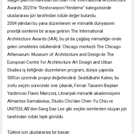
saygın platformlarından biri olan The International Architecture
Awards 2025’te "Restorasyon/Yenileme" kategorisinde
uluslararası jüri tarafından ödüle değer bulundu.
2004 yılından bu yana düzenlenen ve mimarlık dünyasının
prestijli isimlerini bir araya getiren The International
Architecture Awards (IAA), bu yıl da çağdaş mimarlığın önde
gelen örneklerini ödüllendirdi. Chicago merkezli The Chicago
Athenaeum: Museum of Architecture and Design ile The
European Centre for Architecture Art Design and Urban
Studies iş birliğinde düzenlenen program, dünya çapında
500’ün üzerinde projeyi değerlendirdi. Seddülbahir Kalesi, bu
zorlu seçim sürecinde öne çıkarak, Ferrari Tasarım Başkan
Yardımcısı Flavio Manzoni, Litvanyalı mimarlık akademisyeni
Almantas Samalaviius, Studio Cho’dan Chen-Yu Chiu ve
UNITEDLAB’den Sang Dae Lee gibi seçkin isimlerden oluşan jüri
tarafından ödüle layık görüldü.
Türkiye için uluslararası bir başarı