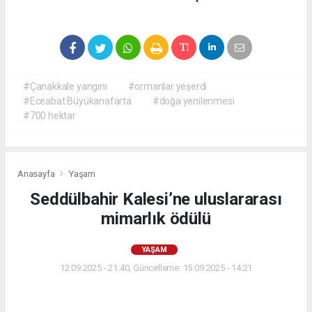
#Çanakkale yangını
#ormanlar yeşerdi
#Eceabat Büyükanafarta
#doğa yenilenmesi
#700 hektar
Anasayfa
Yaşam
Seddülbahir Kalesi’ne uluslararası
mimarlık ödülü
YAŞAM
12.09.2025 - 21:40, Güncelleme: 15.09.2025 - 14:21