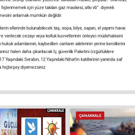
 fişlenmemek için yüze takılan gaz maskesi, atkı vb” diyerek
mesini anlamak mümkün değildir.
n ellerinde bulunabilecek taş, sopa, bilye, sapan, el yapımı havai
re verilecek cezayı veya kolluk kuvvetlerinin önleyici müdehalesini
hukuk adamlarının, kaybedilen canların ailelerinin yerine kendilerini
ınız halen daha çıkarılacak İç güvenlik Paketini özgürlüklere
Yaşındaki Serabın, 12 Yaşındaki Nihat’ın katillerinin yanında saf
a hiçbirşey diyemezsiniz.
ÇANAKKALE