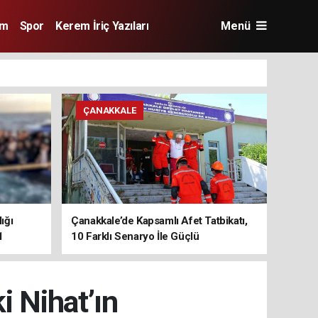
im
Spor
Kerem İriç Yazıları
Menü
ÇANAKKALE
ığı
Çanakkale’de Kapsamlı Afet Tatbikatı,
1
10 Farklı Senaryo İle Güçlü
Koordinasyon
i Nihat’ın