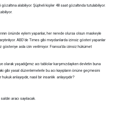
gözaltına alabiliyor. Şüpheli kişiler 48 saat gözaltında tutulabiliyor.
abiliyor.
rının önünde eylem yapanlar, her nerede olursa olsun maskeyle
ptırılıyor. ABD'de Times gibi meydanlarda izinsiz gösteri yapanlar
iz gösteriye asla izin verilmiyor. Fransa'da izinsiz hükümet
e olarak yaşadığımız acı tablolar karşımızdayken devletin buna
aki gibi yasal düzenlemelerle bu acı kayıpların önüne geçmesini
ukuk anlayışıdır, nasıl bir insanlık anlayışıdır?
saldırı aracı sayılacak.