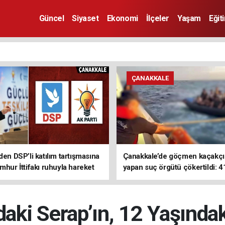
Güncel
Siyaset
Ekonomi
İlçeler
Yaşam
Eğit
ÇANAKKALE
den DSP’li katılım tartışmasına
Çanakkale’de göçmen kaçakçıl
mhur İttifakı ruhuyla hareket
yapan suç örgütü çökertildi: 4
z
tutuklama
aki Serap’ın, 12 Yaşındak