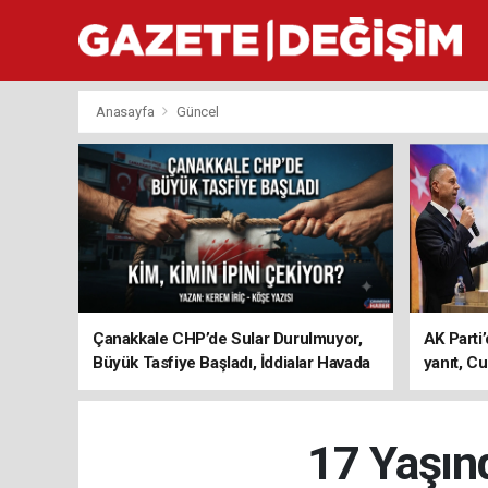
Anasayfa
Güncel
Çanakkale CHP’de Sular Durulmuyor,
AK Parti’
Büyük Tasfiye Başladı, İddialar Havada
yanıt, Cu
Uçuşuyor
ediyoru
17 Yaşınd