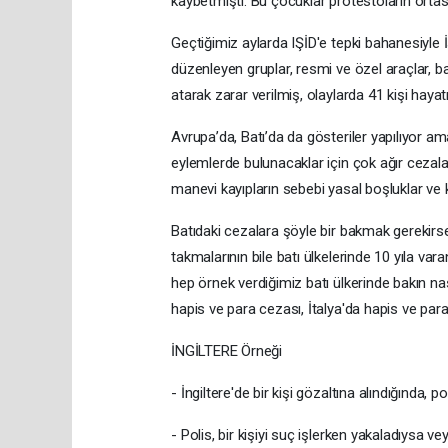
kaybetmişti. Bu çocuklar protestoların ortasın
Geçtiğimiz aylarda IŞİD'e tepki bahanesiyle 
düzenleyen gruplar, resmi ve özel araçlar, ban
atarak zarar verilmiş, olaylarda 41 kişi hayat
Avrupa’da, Batı’da da gösteriler yapılıyor a
eylemlerde bulunacaklar için çok ağır cezalar 
manevi kayıpların sebebi yasal boşluklar ve ko
Batıdaki cezalara şöyle bir bakmak gerekirse
takmalarının bile batı ülkelerinde 10 yıla va
hep örnek verdiğimiz batı ülkerinde bakın na
hapis ve para cezası, İtalya'da hapis ve para 
İNGİLTERE Örneği
- İngiltere'de bir kişi gözaltına alındığında, 
- Polis, bir kişiyi suç işlerken yakaladıysa 