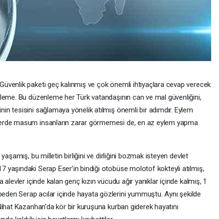
üvenlik paketi geç kalınmış ve çok önemli ihtiyaçlara cevap verecek
leme. Bu düzenleme her Türk vatandaşının can ve mal güvenliğini,
n tesisini sağlamaya yönelik atılmış önemli bir adımdır. Eylem
lerde masum insanların zarar görmemesi de, en az eylem yapma
aşamış, bu milletin birliğini ve dirliğini bozmak isteyen devlet
yaşındaki Serap Eser’in bindiği otobüse molotof kokteyli atılmış,
alevler içinde kalan genç kızın vücudu ağır yanıklar içinde kalmış, 1
den Serap acılar içinde hayata gözlerini yummuştu. Aynı şekilde
Nihat Kazanhan’da kör bir kuruşuna kurban giderek hayatını