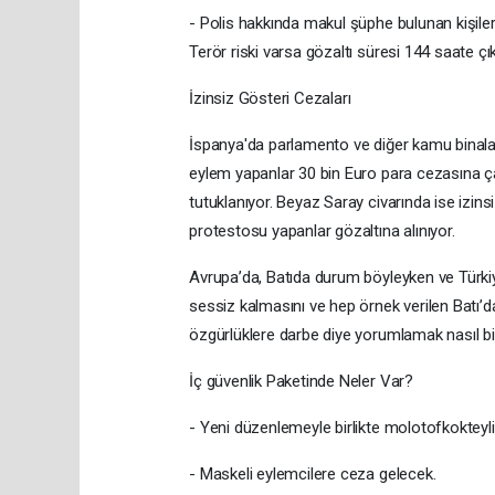
- Polis hakkında makul şüphe bulunan kişileri 
Terör riski varsa gözaltı süresi 144 saate çık
İzinsiz Gösteri Cezaları
İspanya'da parlamento ve diğer kamu binala
eylem yapanlar 30 bin Euro para cezasına çar
tutuklanıyor. Beyaz Saray civarında ise izins
protestosu yapanlar gözaltına alınıyor.
Avrupa’da, Batıda durum böyleyken ve Türkiy
sessiz kalmasını ve hep örnek verilen Batı’d
özgürlüklere darbe diye yorumlamak nasıl bir h
İç güvenlik Paketinde Neler Var?
- Yeni düzenlemeyle birlikte molotofkokteyli 
- Maskeli eylemcilere ceza gelecek.