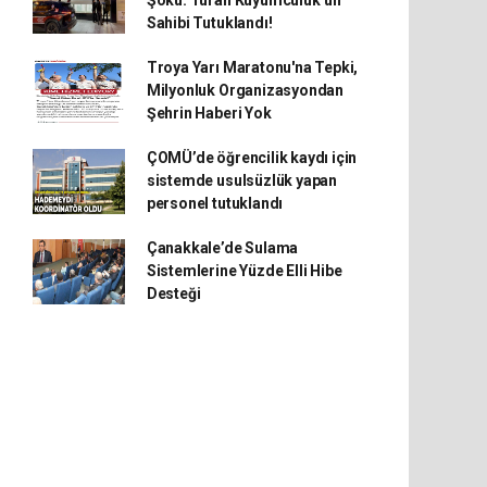
Şoku: Turan Kuyumculuk’un
Sahibi Tutuklandı!
Troya Yarı Maratonu'na Tepki,
Milyonluk Organizasyondan
Şehrin Haberi Yok
ÇOMÜ’de öğrencilik kaydı için
sistemde usulsüzlük yapan
personel tutuklandı
Çanakkale’de Sulama
Sistemlerine Yüzde Elli Hibe
Desteği