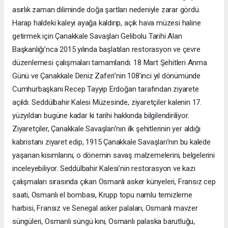
asırlık zaman diliminde doğa şartları nedeniyle zarar gördü.
Harap haldeki kaleyi ayağa kaldırıp, açık hava müzesi haline
getirmek için Çanakkale Savaşları Gelibolu Tarihi Alan
Başkanlığı’nca 2015 yılında başlatılan restorasyon ve çevre
düzenlemesi çalışmaları tamamlandı. 18 Mart Şehitleri Anma
Günü ve Çanakkale Deniz Zaferi’nin 108’inci yıl dönümünde
Cumhurbaşkanı Recep Tayyip Erdoğan tarafından ziyarete
açıldı. Seddülbahir Kalesi Müzesinde, ziyaretçiler kalenin 17.
yüzyıldan bugüne kadar ki tarihi hakkında bilgilendiriliyor.
Ziyaretçiler, Çanakkale Savaşları’nın ilk şehitlerinin yer aldığı
kabristanı ziyaret edip, 1915 Çanakkale Savaşları’nın bu kalede
yaşanan kısımlarını, o dönemin savaş malzemelerini, belgelerini
inceleyebiliyor. Seddülbahir Kalesi’nin restorasyon ve kazı
çalışmaları sırasında çıkan Osmanlı asker künyeleri, Fransız cep
saati, Osmanlı el bombası, Krupp topu namlu temizleme
harbisi, Fransız ve Senegal asker palaları, Osmanlı mavzer
süngüleri, Osmanlı süngü kını, Osmanlı palaska barutluğu,