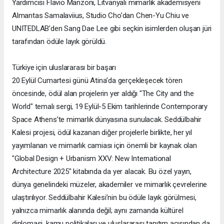
Yardımcısı Flavio Manzoni, Litvanyalı mimarlık akademisyeni
Almantas Samalaviius, Studio Cho’dan Chen-Yu Chiu ve
UNITEDLAB’den Sang Dae Lee gibi seçkin isimlerden oluşan jüri
tarafından ödüle layık görüldü.
Türkiye için uluslararası bir başarı
20 Eylül Cumartesi günü Atina’da gerçekleşecek tören
öncesinde, ödül alan projelerin yer aldığı "The City and the
World" temalı sergi, 19 Eylül-5 Ekim tarihlerinde Contemporary
Space Athens’te mimarlık dünyasına sunulacak. Seddülbahir
Kalesi projesi, ödül kazanan diğer projelerle birlikte, her yıl
yayımlanan ve mimarlık camiası için önemli bir kaynak olan
"Global Design + Urbanism XXV: New International
Architecture 2025" kitabında da yer alacak. Bu özel yayın,
dünya genelindeki müzeler, akademiler ve mimarlık çevrelerine
ulaştırılıyor. Seddülbahir Kalesi’nin bu ödüle layık görülmesi,
yalnızca mimarlık alanında değil; aynı zamanda kültürel
diplomasi, kamu politikaları ve uluslararası tanıtım açısından da