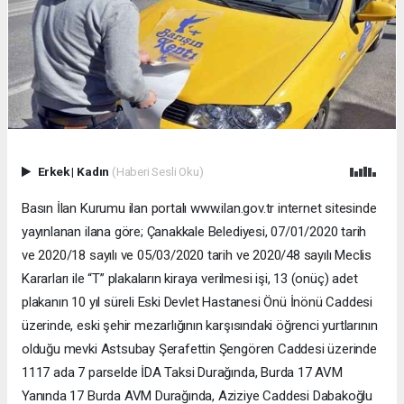
Erkek
|
Kadın
(Haberi Sesli Oku)
Basın İlan Kurumu ilan portalı www.ilan.gov.tr internet sitesinde
yayınlanan ilana göre; Çanakkale Belediyesi, 07/01/2020 tarih
ve 2020/18 sayılı ve 05/03/2020 tarih ve 2020/48 sayılı Meclis
Kararları ile “T” plakaların kiraya verilmesi işi, 13 (onüç) adet
plakanın 10 yıl süreli Eski Devlet Hastanesi Önü İnönü Caddesi
üzerinde, eski şehir mezarlığının karşısındaki öğrenci yurtlarının
olduğu mevki Astsubay Şerafettin Şengören Caddesi üzerinde
1117 ada 7 parselde İDA Taksi Durağında, Burda 17 AVM
Yanında 17 Burda AVM Durağında, Aziziye Caddesi Dabakoğlu