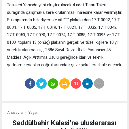
Tesisleri Yanında yeni oluşturulacak 4 adet Ticari Taksi
durağında çalışmak üzere kiralanması ihalesine karar verilmiştir.
Bu kapsamda belediyemize ait “T” plakalardan 17 T 0002, 17 T
0004, 17 T 0005, 17 T 0019, 17 T 0021, 17 T 0032, 17 T 0042,
17 T 0050, 17 T 0070, 17 T 0074, 17 T 0088, 17 T 0096 ve 17 T
0100 toplam 13 (onüç) plakanın gerçek ve tüzel kişilere 10 yıl
süreli kiralanması işi, 2886 Sayılı Devlet İhale Yasasının 45.
Maddesi Açık Arttırma Usulü gereğince idari ve teknik
şartname esasları doğrultusunda kişi ve şirketlere ihale edecek.
Anasayfa
Yaşam
Seddülbahir Kalesi’ne uluslararası