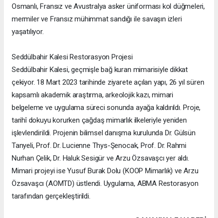
Osmanlı, Fransız ve Avustralya asker üniforması kol düğmeleri,
mermiler ve Fransız mühimmat sandığı ile savaşın izleri
yaşatılıyor.
Seddülbahir Kalesi Restorasyon Projesi
Seddülbahir Kalesi, geçmişle bağ kuran mimarisiyle dikkat
çekiyor. 18 Mart 2023 tarihinde ziyarete açılan yapı, 26 yıl süren
kapsamlı akademik araştırma, arkeolojik kazı, mimari
belgeleme ve uygulama süreci sonunda ayağa kaldırıldı. Proje,
tarihî dokuyu korurken çağdaş mimarlık ilkeleriyle yeniden
işlevlendirildi. Projenin bilimsel danışma kurulunda Dr. Gülsün
Tanyeli, Prof. Dr. Lucienne Thys-Şenocak, Prof. Dr. Rahmi
Nurhan Çelik, Dr. Haluk Sesigür ve Arzu Özsavaşcı yer aldı.
Mimari projeyi ise Yusuf Burak Dolu (KOOP Mimarlık) ve Arzu
Özsavaşcı (AOMTD) üstlendi. Uygulama, ABMA Restorasyon
tarafından gerçekleştirildi.