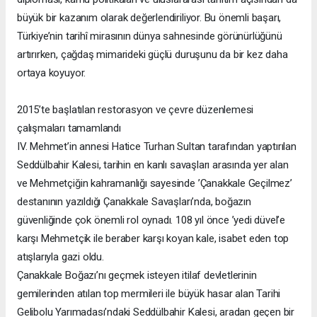
büyük bir kazanım olarak değerlendiriliyor. Bu önemli başarı,
Türkiye’nin tarihî mirasının dünya sahnesinde görünürlüğünü
artırırken, çağdaş mimarideki güçlü duruşunu da bir kez daha
ortaya koyuyor.
2015’te başlatılan restorasyon ve çevre düzenlemesi
çalışmaları tamamlandı
IV. Mehmet’in annesi Hatice Turhan Sultan tarafından yaptırılan
Seddülbahir Kalesi, tarihin en kanlı savaşları arasında yer alan
ve Mehmetçiğin kahramanlığı sayesinde ’Çanakkale Geçilmez’
destanının yazıldığı Çanakkale Savaşları’nda, boğazın
güvenliğinde çok önemli rol oynadı. 108 yıl önce ’yedi düvel’e
karşı Mehmetçik ile beraber karşı koyan kale, isabet eden top
atışlarıyla gazi oldu.
Çanakkale Boğazı’nı geçmek isteyen itilaf devletlerinin
gemilerinden atılan top mermileri ile büyük hasar alan Tarihi
Gelibolu Yarımadası’ndaki Seddülbahir Kalesi, aradan geçen bir