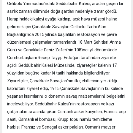
Gelibolu Yarımadası’ndaki Seddülbahir Kalesi, aradan geçen bir
asırlık zaman diliminde doğa şartları nedeniyle zarar gördü.
Harap haldeki kaleyi ayağa kaldırıp, açık hava müzesi haline
getirmek için Çanakkale Savaşları Gelibolu Tarihi Alan
Başkanlığı’nca 2015 yılında başlatılan restorasyon ve çevre
düzenlemesi çalışmaları tamamlandı. 18 Mart Şehitleri Anma
Günü ve Çanakkale Deniz Zaferi’nin 108’inci yıl dönümünde
Cumhurbaşkanı Recep Tayyip Erdoğan tarafından ziyarete
açıldı. Seddülbahir Kalesi Müzesinde, ziyaretçiler kalenin 17.
yüzyıldan bugüne kadar ki tarihi hakkında bilgilendiriliyor.
Ziyaretçiler, Çanakkale Savaşları’nın ilk şehitlerinin yer aldığı
kabristanı ziyaret edip, 1915 Çanakkale Savaşları’nın bu kalede
yaşanan kısımlarını, o dönemin savaş malzemelerini, belgelerini
inceleyebiliyor. Seddülbahir Kalesi’nin restorasyon ve kazı
çalışmaları sırasında çıkan Osmanlı asker künyeleri, Fransız cep
saati, Osmanlı el bombası, Krupp topu namlu temizleme
harbisi, Fransız ve Senegal asker palaları, Osmanlı mavzer