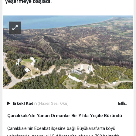
yeşermeye başladı.
Erkek
|
Kadın
(Haberi Sesli Oku)
Çanakkale'de Yanan Ormanlar Bir Yılda Yeşile Büründü
Çanakkale'nin Eceabat ilçesine bağlı Büyükanafarta köyü