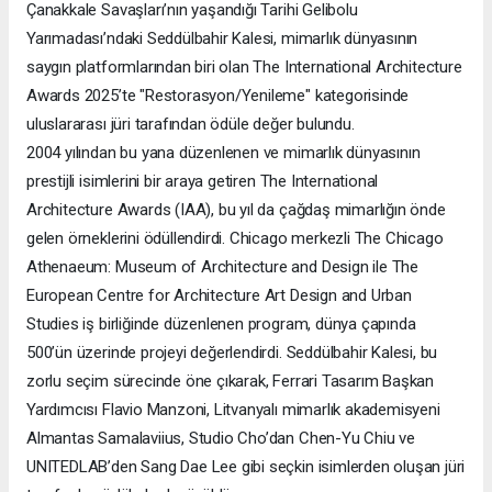
Çanakkale Savaşları’nın yaşandığı Tarihi Gelibolu
Yarımadası’ndaki Seddülbahir Kalesi, mimarlık dünyasının
saygın platformlarından biri olan The International Architecture
Awards 2025’te "Restorasyon/Yenileme" kategorisinde
uluslararası jüri tarafından ödüle değer bulundu.
2004 yılından bu yana düzenlenen ve mimarlık dünyasının
prestijli isimlerini bir araya getiren The International
Architecture Awards (IAA), bu yıl da çağdaş mimarlığın önde
gelen örneklerini ödüllendirdi. Chicago merkezli The Chicago
Athenaeum: Museum of Architecture and Design ile The
European Centre for Architecture Art Design and Urban
Studies iş birliğinde düzenlenen program, dünya çapında
500’ün üzerinde projeyi değerlendirdi. Seddülbahir Kalesi, bu
zorlu seçim sürecinde öne çıkarak, Ferrari Tasarım Başkan
Yardımcısı Flavio Manzoni, Litvanyalı mimarlık akademisyeni
Almantas Samalaviius, Studio Cho’dan Chen-Yu Chiu ve
UNITEDLAB’den Sang Dae Lee gibi seçkin isimlerden oluşan jüri