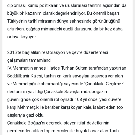
diplomasi, kamu politikaları ve uluslararası tanıtım açısından da
büyük bir kazanım olarak değerlendiriliyor. Bu önemli başarı,
Türkiye’nin tarihî mirasının dünya sahnesinde görünürlüğünü
artırırken, çağdaş mimarideki güçlü duruşunu da bir kez daha
ortaya koyuyor.
2015’te başlatılan restorasyon ve çevre düzenlemesi
çalışmaları tamamlandı
IV. Mehmet’in annesi Hatice Turhan Sultan tarafından yaptırılan
Seddülbahir Kalesi, tarihin en kanlı savaşları arasında yer alan
ve Mehmetçiğin kahramanlığı sayesinde ’Çanakkale Geçilmez’
destanının yazıldığı Çanakkale Savaşları’nda, boğazın
güvenliğinde çok önemli rol oynadı. 108 yıl önce ’yedi düvel’e
karşı Mehmetçik ile beraber karşı koyan kale, isabet eden top
atışlarıyla gazi oldu.
Çanakkale Boğazı’nı geçmek isteyen itilaf devletlerinin
gemilerinden atılan top mermileri ile büyük hasar alan Tarihi