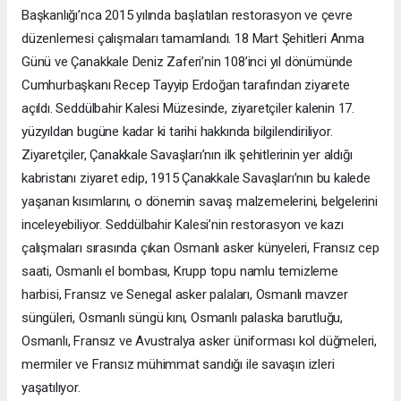
Başkanlığı’nca 2015 yılında başlatılan restorasyon ve çevre
düzenlemesi çalışmaları tamamlandı. 18 Mart Şehitleri Anma
Günü ve Çanakkale Deniz Zaferi’nin 108’inci yıl dönümünde
Cumhurbaşkanı Recep Tayyip Erdoğan tarafından ziyarete
açıldı. Seddülbahir Kalesi Müzesinde, ziyaretçiler kalenin 17.
yüzyıldan bugüne kadar ki tarihi hakkında bilgilendiriliyor.
Ziyaretçiler, Çanakkale Savaşları’nın ilk şehitlerinin yer aldığı
kabristanı ziyaret edip, 1915 Çanakkale Savaşları’nın bu kalede
yaşanan kısımlarını, o dönemin savaş malzemelerini, belgelerini
inceleyebiliyor. Seddülbahir Kalesi’nin restorasyon ve kazı
çalışmaları sırasında çıkan Osmanlı asker künyeleri, Fransız cep
saati, Osmanlı el bombası, Krupp topu namlu temizleme
harbisi, Fransız ve Senegal asker palaları, Osmanlı mavzer
süngüleri, Osmanlı süngü kını, Osmanlı palaska barutluğu,
Osmanlı, Fransız ve Avustralya asker üniforması kol düğmeleri,
mermiler ve Fransız mühimmat sandığı ile savaşın izleri
yaşatılıyor.