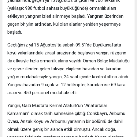
yakınlarında, geçen yıl 15 Ağustos'ta çıkan ve 700 hektarlık
(yaklaşık 980 futbol sahası büyüklüğünde) ormanlık alanı
etkileyen yangının izleri silinmeye başladı. Yangının üzerinden
geçen bir yılın ardından, kül olan alanlar yeniden yeşermeye
başladı.
Geçtiğimiz yıl 15 Ağustos'ta sabah 09.51'de Büyükanafarta
köyü yakınlarındaki ziraat arazisinde başlayan yangın, rüzgarın
da etkisiyle hızla ormanlık alana yayıldı. Orman Bölge Müdürlüğü
ve çevre illerden gelen takviye ekiplerin havadan ve karadan
yoğun müdahalesiyle yangın, 24 saat içinde kontrol altına alındı.
Yangına havadan 9 uçak ve 12 helikopter, karadan ise 69 kara
aracı ve 450 personel müdahale etti.
Yangın, Gazi Mustafa Kemal Atatürk'ün "Anafartalar
Kahramanı" olarak tarih sahnesine çıktığı Conkbayırı, Arıburnu
Ovası, Anzak Koyu ve Arıburnu yarlarının bir bölümü de dahil
olmak üzere geniş bir alanda etkili olmuştu. Ancak doğa,