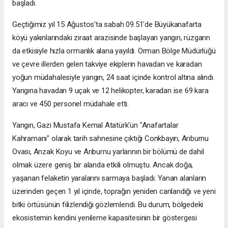
başladı.
Geçtiğimiz yıl 15 Ağustos'ta sabah 09.51'de Büyükanafarta
köyü yakınlarındaki ziraat arazisinde başlayan yangın, rüzgarın
da etkisiyle hızla ormanlık alana yayıldı. Orman Bölge Müdürlüğü
ve çevre illerden gelen takviye ekiplerin havadan ve karadan
yoğun müdahalesiyle yangın, 24 saat içinde kontrol altına alındı.
Yangına havadan 9 uçak ve 12 helikopter, karadan ise 69 kara
aracı ve 450 personel müdahale etti.
Yangın, Gazi Mustafa Kemal Atatürk'ün "Anafartalar
Kahramanı" olarak tarih sahnesine çıktığı Conkbayırı, Arıburnu
Ovası, Anzak Koyu ve Arıburnu yarlarının bir bölümü de dahil
olmak üzere geniş bir alanda etkili olmuştu. Ancak doğa,
yaşanan felaketin yaralarını sarmaya başladı. Yanan alanların
üzerinden geçen 1 yıl içinde, toprağın yeniden canlandığı ve yeni
bitki örtüsünün filizlendiği gözlemlendi. Bu durum, bölgedeki
ekosistemin kendini yenileme kapasitesinin bir göstergesi