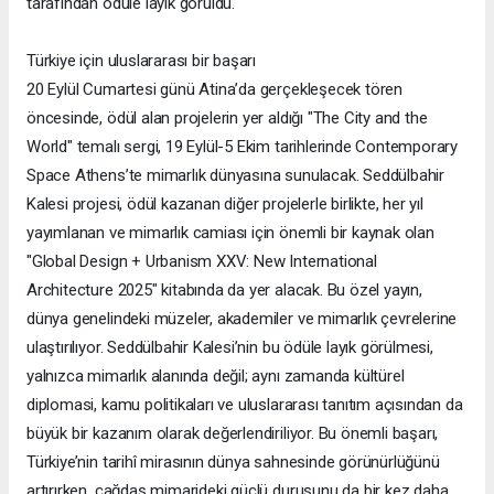
tarafından ödüle layık görüldü.
Türkiye için uluslararası bir başarı
20 Eylül Cumartesi günü Atina’da gerçekleşecek tören
öncesinde, ödül alan projelerin yer aldığı "The City and the
World" temalı sergi, 19 Eylül-5 Ekim tarihlerinde Contemporary
Space Athens’te mimarlık dünyasına sunulacak. Seddülbahir
Kalesi projesi, ödül kazanan diğer projelerle birlikte, her yıl
yayımlanan ve mimarlık camiası için önemli bir kaynak olan
"Global Design + Urbanism XXV: New International
Architecture 2025" kitabında da yer alacak. Bu özel yayın,
dünya genelindeki müzeler, akademiler ve mimarlık çevrelerine
ulaştırılıyor. Seddülbahir Kalesi’nin bu ödüle layık görülmesi,
yalnızca mimarlık alanında değil; aynı zamanda kültürel
diplomasi, kamu politikaları ve uluslararası tanıtım açısından da
büyük bir kazanım olarak değerlendiriliyor. Bu önemli başarı,
Türkiye’nin tarihî mirasının dünya sahnesinde görünürlüğünü
artırırken, çağdaş mimarideki güçlü duruşunu da bir kez daha