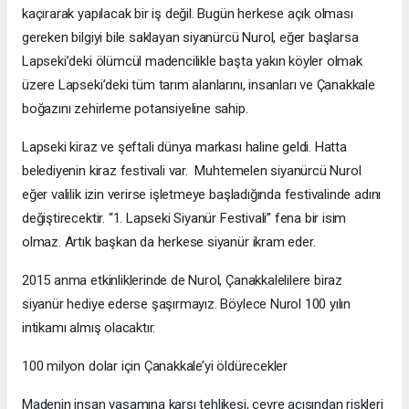
kaçırarak yapılacak bir iş değil. Bugün herkese açık olması
gereken bilgiyi bile saklayan siyanürcü Nurol, eğer başlarsa
Lapseki’deki ölümcül madencilikle başta yakın köyler olmak
üzere Lapseki’deki tüm tarım alanlarını, insanları ve Çanakkale
boğazını zehirleme potansiyeline sahip.
Lapseki kiraz ve şeftali dünya markası haline geldi. Hatta
belediyenin kiraz festivali var. Muhtemelen siyanürcü Nurol
eğer valilik izin verirse işletmeye başladığında festivalinde adını
değiştirecektir. “1. Lapseki Siyanür Festivali” fena bir isim
olmaz. Artık başkan da herkese siyanür ikram eder.
2015 anma etkinliklerinde de Nurol, Çanakkalelilere biraz
siyanür hediye ederse şaşırmayız. Böylece Nurol 100 yılın
intikamı almış olacaktır.
100 milyon dolar için Çanakkale’yi öldürecekler
Madenin insan yaşamına karşı tehlikesi, çevre açısından riskleri