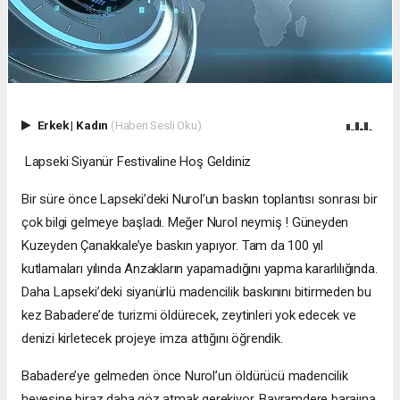
Erkek
|
Kadın
(Haberi Sesli Oku)
Lapseki Siyanür Festivaline Hoş Geldiniz
Bir süre önce Lapseki’deki Nurol’un baskın toplantısı sonrası bir
çok bilgi gelmeye başladı. Meğer Nurol neymiş ! Güneyden
Kuzeyden Çanakkale’ye baskın yapıyor. Tam da 100 yıl
kutlamaları yılında Anzakların yapamadığını yapma kararlılığında.
Daha Lapseki’deki siyanürlü madencilik baskınını bitirmeden bu
kez Babadere’de turizmi öldürecek, zeytinleri yok edecek ve
denizi kirletecek projeye imza attığını öğrendik.
Babadere’ye gelmeden önce Nurol’un öldürücü madencilik
hevesine biraz daha göz atmak gerekiyor. Bayramdere barajına