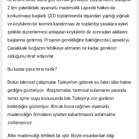
2 km yakınlıktaki siyanürlü madencilik Lapseki halkını da
korkutmaya başladı. ÇED toplantısında dışarıdan yaptığı yığınak
ve köylülerin bir kısmını kandırması ile toplantıyı yasalara aykırı
şekilde düzenlemesi anlaşılan köylülerin de sonradan akıllarını
başlarına getirmiş. Projenin gerekliliğine baktığınızda Lapseki’yi,
Çanakkale boğazını tehlikeye atmanın ne kadar gereksiz
olduğunu itiraf ediyorlar.
Bu kadar para hırsı nedir?
Bütün bilimsel çalışmalar Türkiye’nin giderek su fakiri ülke haline
gediğini gösteriyor. Araştırmalar, tarımsal sulamanın yanında
temiz içme suyu konusunda bile Türkiye’yi zor günlerin
beklediğini gösteriyor. Ancak buna rağmen siyanürlü
madenciliğin firmaların iştahını kabartmasını anlamakta
zorlanıyoruz.
Altın madenciliği tehlikeli bir iştir. Böyle insanlardan bilgi