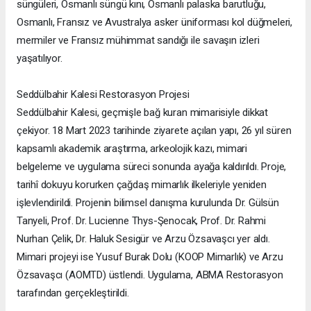
süngüleri, Osmanlı süngü kını, Osmanlı palaska barutluğu,
Osmanlı, Fransız ve Avustralya asker üniforması kol düğmeleri,
mermiler ve Fransız mühimmat sandığı ile savaşın izleri
yaşatılıyor.
Seddülbahir Kalesi Restorasyon Projesi
Seddülbahir Kalesi, geçmişle bağ kuran mimarisiyle dikkat
çekiyor. 18 Mart 2023 tarihinde ziyarete açılan yapı, 26 yıl süren
kapsamlı akademik araştırma, arkeolojik kazı, mimari
belgeleme ve uygulama süreci sonunda ayağa kaldırıldı. Proje,
tarihî dokuyu korurken çağdaş mimarlık ilkeleriyle yeniden
işlevlendirildi. Projenin bilimsel danışma kurulunda Dr. Gülsün
Tanyeli, Prof. Dr. Lucienne Thys-Şenocak, Prof. Dr. Rahmi
Nurhan Çelik, Dr. Haluk Sesigür ve Arzu Özsavaşcı yer aldı.
Mimari projeyi ise Yusuf Burak Dolu (KOOP Mimarlık) ve Arzu
Özsavaşcı (AOMTD) üstlendi. Uygulama, ABMA Restorasyon
tarafından gerçekleştirildi.