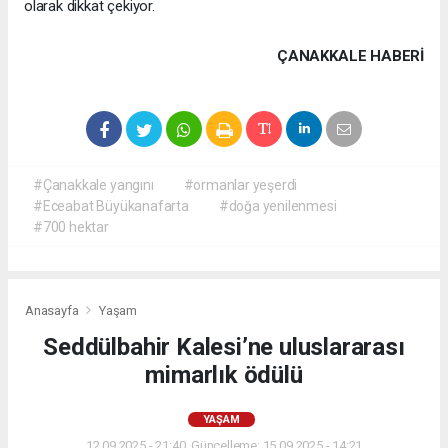
olarak dikkat çekiyor.
ÇANAKKALE HABERİ
#Çanakkale yangını
#ormanlar yeşerdi
#Eceabat Büyükanafarta
#doğa yenilenmesi
#700 hektar
Anasayfa
Yaşam
Seddülbahir Kalesi’ne uluslararası
mimarlık ödülü
YAŞAM
12.09.2025 - 21:40, Güncelleme: 15.09.2025 - 14:21