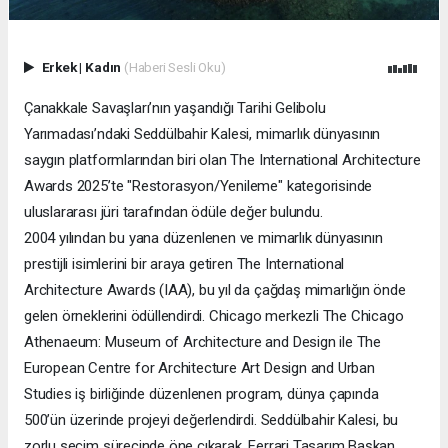
Erkek
|
Kadın
(Haberi Sesli Oku)
Çanakkale Savaşları’nın yaşandığı Tarihi Gelibolu
Yarımadası’ndaki Seddülbahir Kalesi, mimarlık dünyasının
saygın platformlarından biri olan The International Architecture
Awards 2025’te "Restorasyon/Yenileme" kategorisinde
uluslararası jüri tarafından ödüle değer bulundu.
2004 yılından bu yana düzenlenen ve mimarlık dünyasının
prestijli isimlerini bir araya getiren The International
Architecture Awards (IAA), bu yıl da çağdaş mimarlığın önde
gelen örneklerini ödüllendirdi. Chicago merkezli The Chicago
Athenaeum: Museum of Architecture and Design ile The
European Centre for Architecture Art Design and Urban
Studies iş birliğinde düzenlenen program, dünya çapında
500’ün üzerinde projeyi değerlendirdi. Seddülbahir Kalesi, bu
zorlu seçim sürecinde öne çıkarak, Ferrari Tasarım Başkan