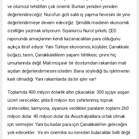
ve ölümcül tehditleri çok önemli. Bunları yeniden yeniden
değerlendireceğiz. Nurol’un gizli saklı iş yapma hevesini de yine
değerlendirmeye devam edeceğiz. Şimdilik madenin ekonomik
özelliğini yazmak istiyorum. Siyanürcü Nurol şirketi, ÇED
raporunda amaçlarının kendi kazanacakları para olduğunu
açıkça itiraf ediyor. Yani Türkiye ekonomisi, köylüler, Çanakkale
boğazı, tarım, Çanakkalelilerin yaşam tehlikesi, çevre hiç
umurlarında değil. Mali müşavir bir dostumdan rakamları mali
açıdan değerlendirmesini istedim. Bana söylediği bu işletmenin
karlı olmadığı. Yani rakamlarda da bir işler var!
Toplamda 400 milyon dolarlık altın çıkacaklar. 300 işçiye asgari
ücret verecekler, yılda 8 milyon ton zehirlenmiş toprak
üretecekler, kamyona, siyanüre verdikleri paraların toplamı 260
milyon dolar. 40 milyon dolar da Avustralyalılara ortak olmak
için vermişler. Yani bu kadar para için Çanakkale’nin geleceğini
yok edecekler. Ve en önemlisi su nereden bulacaklar belli değil.