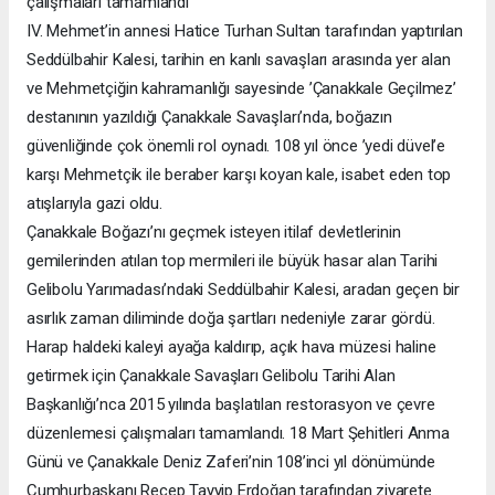
çalışmaları tamamlandı
IV. Mehmet’in annesi Hatice Turhan Sultan tarafından yaptırılan
Seddülbahir Kalesi, tarihin en kanlı savaşları arasında yer alan
ve Mehmetçiğin kahramanlığı sayesinde ’Çanakkale Geçilmez’
destanının yazıldığı Çanakkale Savaşları’nda, boğazın
güvenliğinde çok önemli rol oynadı. 108 yıl önce ’yedi düvel’e
karşı Mehmetçik ile beraber karşı koyan kale, isabet eden top
atışlarıyla gazi oldu.
Çanakkale Boğazı’nı geçmek isteyen itilaf devletlerinin
gemilerinden atılan top mermileri ile büyük hasar alan Tarihi
Gelibolu Yarımadası’ndaki Seddülbahir Kalesi, aradan geçen bir
asırlık zaman diliminde doğa şartları nedeniyle zarar gördü.
Harap haldeki kaleyi ayağa kaldırıp, açık hava müzesi haline
getirmek için Çanakkale Savaşları Gelibolu Tarihi Alan
Başkanlığı’nca 2015 yılında başlatılan restorasyon ve çevre
düzenlemesi çalışmaları tamamlandı. 18 Mart Şehitleri Anma
Günü ve Çanakkale Deniz Zaferi’nin 108’inci yıl dönümünde
Cumhurbaşkanı Recep Tayyip Erdoğan tarafından ziyarete