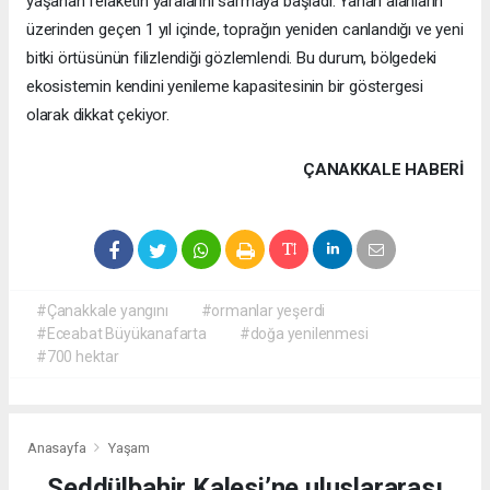
yaşanan felaketin yaralarını sarmaya başladı. Yanan alanların
üzerinden geçen 1 yıl içinde, toprağın yeniden canlandığı ve yeni
bitki örtüsünün filizlendiği gözlemlendi. Bu durum, bölgedeki
ekosistemin kendini yenileme kapasitesinin bir göstergesi
olarak dikkat çekiyor.
ÇANAKKALE HABERİ
#Çanakkale yangını
#ormanlar yeşerdi
#Eceabat Büyükanafarta
#doğa yenilenmesi
#700 hektar
Anasayfa
Yaşam
Seddülbahir Kalesi’ne uluslararası