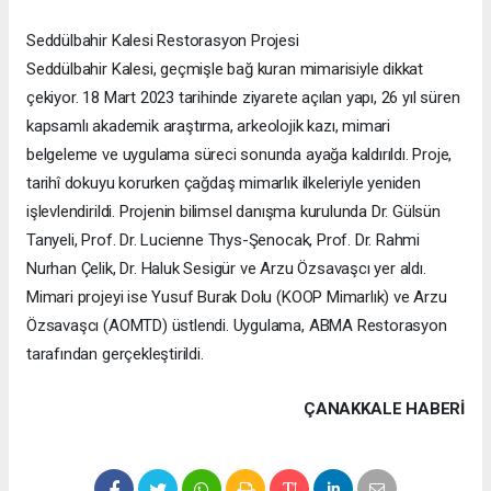
Seddülbahir Kalesi Restorasyon Projesi
Seddülbahir Kalesi, geçmişle bağ kuran mimarisiyle dikkat
çekiyor. 18 Mart 2023 tarihinde ziyarete açılan yapı, 26 yıl süren
kapsamlı akademik araştırma, arkeolojik kazı, mimari
belgeleme ve uygulama süreci sonunda ayağa kaldırıldı. Proje,
tarihî dokuyu korurken çağdaş mimarlık ilkeleriyle yeniden
işlevlendirildi. Projenin bilimsel danışma kurulunda Dr. Gülsün
Tanyeli, Prof. Dr. Lucienne Thys-Şenocak, Prof. Dr. Rahmi
Nurhan Çelik, Dr. Haluk Sesigür ve Arzu Özsavaşcı yer aldı.
Mimari projeyi ise Yusuf Burak Dolu (KOOP Mimarlık) ve Arzu
Özsavaşcı (AOMTD) üstlendi. Uygulama, ABMA Restorasyon
tarafından gerçekleştirildi.
ÇANAKKALE HABERİ