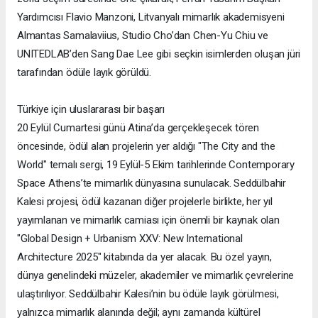
Yardımcısı Flavio Manzoni, Litvanyalı mimarlık akademisyeni
Almantas Samalaviius, Studio Cho’dan Chen-Yu Chiu ve
UNITEDLAB’den Sang Dae Lee gibi seçkin isimlerden oluşan jüri
tarafından ödüle layık görüldü.
Türkiye için uluslararası bir başarı
20 Eylül Cumartesi günü Atina’da gerçekleşecek tören
öncesinde, ödül alan projelerin yer aldığı "The City and the
World" temalı sergi, 19 Eylül-5 Ekim tarihlerinde Contemporary
Space Athens’te mimarlık dünyasına sunulacak. Seddülbahir
Kalesi projesi, ödül kazanan diğer projelerle birlikte, her yıl
yayımlanan ve mimarlık camiası için önemli bir kaynak olan
"Global Design + Urbanism XXV: New International
Architecture 2025" kitabında da yer alacak. Bu özel yayın,
dünya genelindeki müzeler, akademiler ve mimarlık çevrelerine
ulaştırılıyor. Seddülbahir Kalesi’nin bu ödüle layık görülmesi,
yalnızca mimarlık alanında değil; aynı zamanda kültürel