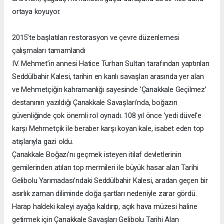
ortaya koyuyor.
2015’te başlatılan restorasyon ve çevre düzenlemesi
çalışmaları tamamlandı
IV. Mehmet’in annesi Hatice Turhan Sultan tarafından yaptırılan
Seddülbahir Kalesi, tarihin en kanlı savaşları arasında yer alan
ve Mehmetçiğin kahramanlığı sayesinde ’Çanakkale Geçilmez’
destanının yazıldığı Çanakkale Savaşları’nda, boğazın
güvenliğinde çok önemli rol oynadı. 108 yıl önce ’yedi düvel’e
karşı Mehmetçik ile beraber karşı koyan kale, isabet eden top
atışlarıyla gazi oldu.
Çanakkale Boğazı’nı geçmek isteyen itilaf devletlerinin
gemilerinden atılan top mermileri ile büyük hasar alan Tarihi
Gelibolu Yarımadası’ndaki Seddülbahir Kalesi, aradan geçen bir
asırlık zaman diliminde doğa şartları nedeniyle zarar gördü.
Harap haldeki kaleyi ayağa kaldırıp, açık hava müzesi haline
getirmek için Çanakkale Savaşları Gelibolu Tarihi Alan