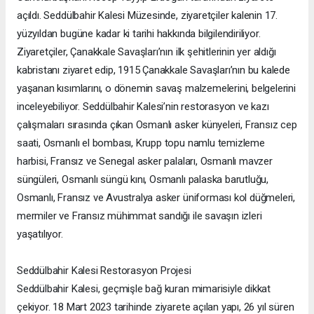
açıldı. Seddülbahir Kalesi Müzesinde, ziyaretçiler kalenin 17.
yüzyıldan bugüne kadar ki tarihi hakkında bilgilendiriliyor.
Ziyaretçiler, Çanakkale Savaşları’nın ilk şehitlerinin yer aldığı
kabristanı ziyaret edip, 1915 Çanakkale Savaşları’nın bu kalede
yaşanan kısımlarını, o dönemin savaş malzemelerini, belgelerini
inceleyebiliyor. Seddülbahir Kalesi’nin restorasyon ve kazı
çalışmaları sırasında çıkan Osmanlı asker künyeleri, Fransız cep
saati, Osmanlı el bombası, Krupp topu namlu temizleme
harbisi, Fransız ve Senegal asker palaları, Osmanlı mavzer
süngüleri, Osmanlı süngü kını, Osmanlı palaska barutluğu,
Osmanlı, Fransız ve Avustralya asker üniforması kol düğmeleri,
mermiler ve Fransız mühimmat sandığı ile savaşın izleri
yaşatılıyor.
Seddülbahir Kalesi Restorasyon Projesi
Seddülbahir Kalesi, geçmişle bağ kuran mimarisiyle dikkat
çekiyor. 18 Mart 2023 tarihinde ziyarete açılan yapı, 26 yıl süren