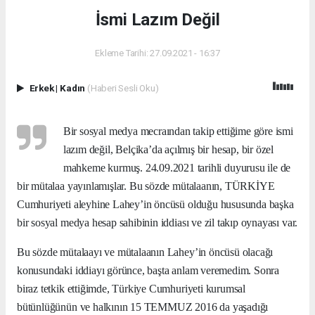
İsmi Lazım Değil
Ekleme Tarihi: 27.09.2021 - 16:37
Erkek
|
Kadın
(Haberi Sesli Oku)
Bir sosyal medya mecraından takip ettiğime göre ismi
lazım değil, Belçika’da açılmış bir hesap, bir özel
mahkeme kurmuş. 24.09.2021 tarihli duyurusu ile de
bir mütalaa yayınlamışlar. Bu sözde mütalaanın, TÜRKİYE
Cumhuriyeti aleyhine Lahey’in öncüsü olduğu hususunda başka
bir sosyal medya hesap sahibinin iddiası ve zil takıp oynayası var.
Bu sözde mütalaayı ve mütalaanın Lahey’in öncüsü olacağı
konusundaki iddiayı görünce, başta anlam veremedim. Sonra
biraz tetkik ettiğimde, Türkiye Cumhuriyeti kurumsal
bütünlüğünün ve halkının 15 TEMMUZ 2016 da yaşadığı