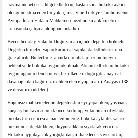
travmanın neticesi aldığı tedbirlerin, baştan sona hukuka aykırı
olduğunu iddia eden bir yaklaşımla, yine Türkiye Cumhuriyetini
Avrupa İnsan Hakları Mahkemesi nezdinde mahkûm etmek
konusunda çalışma olduğunu anladım.
Bence her olay, vuku bulduğu zaman içinde değerlendirilmeli.
Değerlendirmeleri yapan kurumsal yapılar da tedbirlerini ona
göre almalı. Bu tedbirler alınırken muhatap her bir bireyin
beklentisi de hukuka uygunluk olmalı. Alınan tedbirlerin hukuka
uygunluğunun denetimi ise, her ülkede olduğu gibi anayasal
dayanağı olan bağımsız mahkemelerce yapılmalı. ( Anayasa 138
ve devamı maddeler )
Bağımsız mahkemeler bu değerlendirmeyi yapar iken, yaşanan,
karşılaşılan travmadan ilk önce kurtulup, vuku bulan olaylarda,
bu olayların neticesi alınan tedbirlerde, hukuka aykırılık var ise
hükmünü sübjektiflikten, duygusallıktan sıyrılarak vermeli.
Hukuku uygulayacak yargıçlardan, iddia edecek savcılardan,