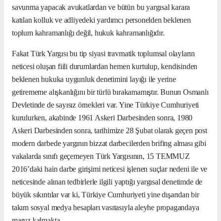
savunma yapacak avukatlardan ve bütün bu yargısal karara
katılan kolluk ve adliyedeki yardımcı personelden beklenen
toplum kahramanlığı değil, hukuk kahramanlığıdır.
Fakat Türk Yargısı bu tip siyasi travmatik toplumsal olayların
neticesi oluşan fiili durumlardan hemen kurtulup, kendisinden
beklenen hukuka uygunluk denetimini layığı ile yerine
getirememe alışkanlığını bir türlü bırakamamıştır. Bunun Osmanlı
Devletinde de sayısız örnekleri var. Yine Türkiye Cumhuriyeti
kurulurken, akabinde 1961 Askeri Darbesinden sonra, 1980
Askeri Darbesinden sonra, tarihimize 28 Şubat olarak geçen post
modern darbede yargının bizzat darbecilerden brifing alması gibi
vakalarda sınıfı geçemeyen Türk Yargısının, 15 TEMMUZ
2016’daki hain darbe girişimi neticesi işlenen suçlar nedeni ile ve
neticesinde alınan tedbirlerle ilgili yaptığı yargısal denetimde de
büyük sıkıntılar var ki, Türkiye Cumhuriyeti yine dışarıdan bir
takım sosyal medya hesapları vasıtasıyla aleyhe propagandaya
maruz kalmakta.