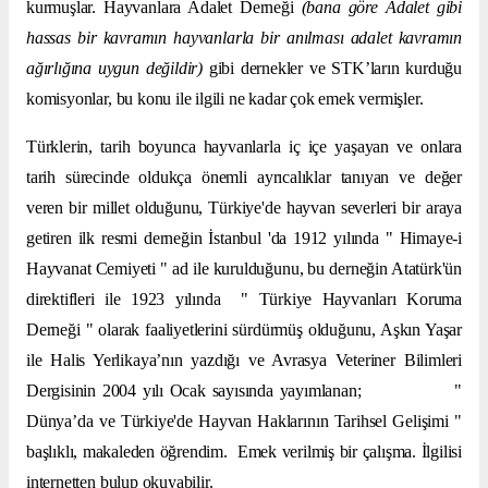
kurmuşlar. Hayvanlara Adalet Derneği
(bana göre Adalet gibi
hassas bir kavramın hayvanlarla bir anılması adalet kavramın
ağırlığına uygun değildir)
gibi dernekler ve STK’ların kurduğu
komisyonlar, bu konu ile ilgili ne kadar çok emek vermişler.
Türklerin, tarih boyunca hayvanlarla iç içe yaşayan ve onlara
tarih sürecinde oldukça önemli ayrıcalıklar tanıyan ve değer
veren bir millet olduğunu, Türkiye'de hayvan severleri bir araya
getiren ilk resmi derneğin İstanbul 'da 1912 yılında " Himaye-i
Hayvanat Cemiyeti " ad ile kurulduğunu, bu derneğin Atatürk'ün
direktifleri ile 1923 yılında " Türkiye Hayvanları Koruma
Derneği " olarak faaliyetlerini sürdürmüş olduğunu, Aşkın Yaşar
ile Halis Yerlikaya’nın yazdığı ve Avrasya Veteriner Bilimleri
Dergisinin 2004 yılı Ocak sayısında yayımlanan; "
Dünya’da ve Türkiye'de Hayvan Haklarının Tarihsel Gelişimi "
başlıklı, makaleden öğrendim. Emek verilmiş bir çalışma. İlgilisi
internetten bulup okuyabilir.