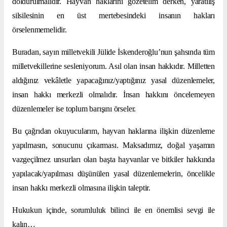
doldurulmalıdır. Hayvan haklarını gözetelim derken, yaratılış
silsilesinin en üst mertebesindeki insanın hakları
örselenmemelidir.
Buradan, sayın milletvekili Jülide İskenderoğlu’nun şahsında tüm
milletvekillerine sesleniyorum. Asıl olan insan hakkıdır. Milletten
aldığınız vekâletle yapacağınız/yaptığınız yasal düzenlemeler,
insan hakkı merkezli olmalıdır. İnsan hakkını öncelemeyen
düzenlemeler ise toplum barışını örseler.
Bu çağrıdan okuyucularım, hayvan haklarına ilişkin düzenleme
yapılmasın, sonucunu çıkarması. Maksadımız, doğal yaşamın
vazgeçilmez unsurları olan başta hayvanlar ve bitkiler hakkında
yapılacak/yapılması düşünülen yasal düzenlemelerin, öncelikle
insan hakkı merkezli olmasına ilişkin taleptir.
Hukukun içinde, sorumluluk bilinci ile en önemlisi sevgi ile
kalın…