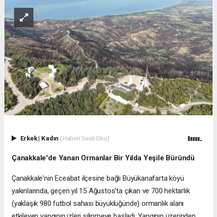
Erkek
|
Kadın
(Haberi Sesli Oku)
Çanakkale'de Yanan Ormanlar Bir Yılda Yeşile Büründü
Çanakkale'nin Eceabat ilçesine bağlı Büyükanafarta köyü
yakınlarında, geçen yıl 15 Ağustos'ta çıkan ve 700 hektarlık
(yaklaşık 980 futbol sahası büyüklüğünde) ormanlık alanı
etkileyen yangının izleri silinmeye başladı. Yangının üzerinden