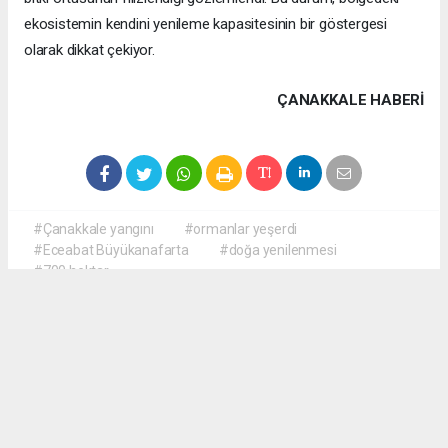
ekosistemin kendini yenileme kapasitesinin bir göstergesi
olarak dikkat çekiyor.
ÇANAKKALE HABERİ
#Çanakkale yangını
#ormanlar yeşerdi
#Eceabat Büyükanafarta
#doğa yenilenmesi
#700 hektar
haber paketi
haber scripti
haber yazılımı
Tüm hakları saklı tutulmaktadır.Copyright 2026©
Haber Yazılımı:
Web Aksiyon ®