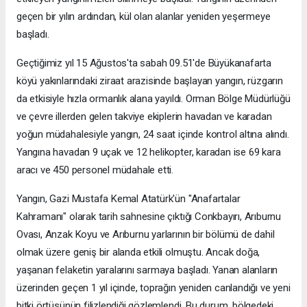
geçen bir yılın ardından, kül olan alanlar yeniden yeşermeye
başladı.
Geçtiğimiz yıl 15 Ağustos'ta sabah 09.51'de Büyükanafarta
köyü yakınlarındaki ziraat arazisinde başlayan yangın, rüzgarın
da etkisiyle hızla ormanlık alana yayıldı. Orman Bölge Müdürlüğü
ve çevre illerden gelen takviye ekiplerin havadan ve karadan
yoğun müdahalesiyle yangın, 24 saat içinde kontrol altına alındı.
Yangına havadan 9 uçak ve 12 helikopter, karadan ise 69 kara
aracı ve 450 personel müdahale etti.
Yangın, Gazi Mustafa Kemal Atatürk'ün "Anafartalar
Kahramanı" olarak tarih sahnesine çıktığı Conkbayırı, Arıburnu
Ovası, Anzak Koyu ve Arıburnu yarlarının bir bölümü de dahil
olmak üzere geniş bir alanda etkili olmuştu. Ancak doğa,
yaşanan felaketin yaralarını sarmaya başladı. Yanan alanların
üzerinden geçen 1 yıl içinde, toprağın yeniden canlandığı ve yeni
bitki örtüsünün filizlendiği gözlemlendi. Bu durum, bölgedeki