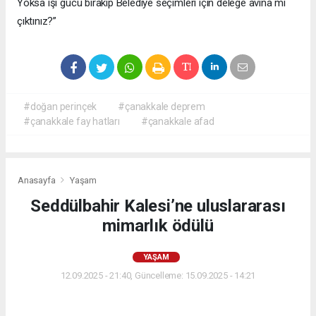
Yoksa işi gücü bırakıp Belediye seçimleri için delege avına mı
çıktınız?”
#doğan perinçek
#çanakkale deprem
#çanakkale fay hatları
#çanakkale afad
Anasayfa
Yaşam
Seddülbahir Kalesi’ne uluslararası
mimarlık ödülü
YAŞAM
12.09.2025 - 21:40, Güncelleme: 15.09.2025 - 14:21