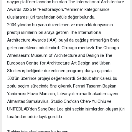
saygın platformlarından biri olan The International Architecture
Awards 2025’te "Restorasyon/Yenileme" kategorisinde
uluslararası jüri tarafından ödüle değer bulundu.
2004 yılından bu yana düzenlenen ve mimarlık dünyasının
prestijli isimlerini bir araya getiren The International
Architecture Awards (IAA), bu yıl da çağdaş mimarlığın önde
gelen örneklerini ödüllendirdi. Chicago merkezli The Chicago
Athenaeum: Museum of Architecture and Design ile The
European Centre for Architecture Art Design and Urban
Studies iş birliğinde düzenlenen program, dünya çapında
500’ün üzerinde projeyi değerlendirdi. Seddülbahir Kalesi, bu
zorlu seçim sürecinde öne çıkarak, Ferrari Tasarım Başkan
Yardımcısı Flavio Manzoni, Litvanyalı mimarlık akademisyeni
Almantas Samalaviius, Studio Cho’dan Chen-Yu Chiu ve
UNITEDLAB’den Sang Dae Lee gibi seçkin isimlerden oluşan jüri
tarafından ödüle layık görüldü.