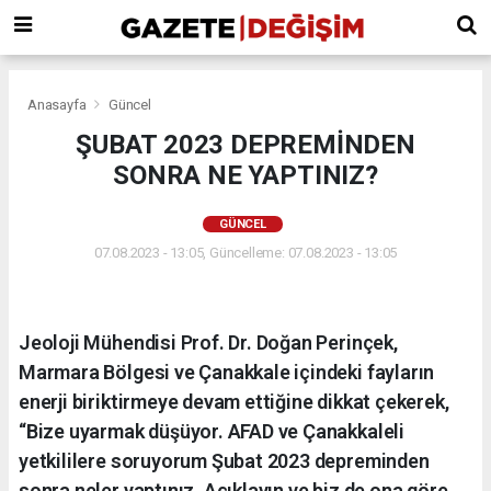
Anasayfa
Güncel
ŞUBAT 2023 DEPREMİNDEN
SONRA NE YAPTINIZ?
GÜNCEL
07.08.2023 - 13:05, Güncelleme: 07.08.2023 - 13:05
Jeoloji Mühendisi Prof. Dr. Doğan Perinçek,
Marmara Bölgesi ve Çanakkale içindeki fayların
enerji biriktirmeye devam ettiğine dikkat çekerek,
“Bize uyarmak düşüyor. AFAD ve Çanakkaleli
yetkililere soruyorum Şubat 2023 depreminden
sonra neler yaptınız. Açıklayın ve biz de ona göre