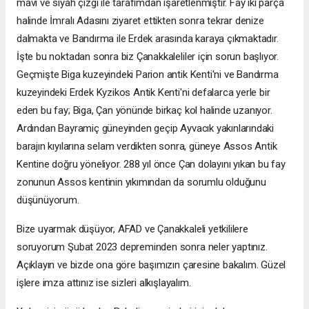
mavi ve siyah çizgi ile tarafımdan işaretlenmiştir. Fay iki parça
halinde İmralı Adasını ziyaret ettikten sonra tekrar denize
dalmakta ve Bandırma ile Erdek arasında karaya çıkmaktadır.
İşte bu noktadan sonra biz Çanakkaleliler için sorun başlıyor.
Geçmişte Biga kuzeyindeki Parion antik Kenti'ni ve Bandırma
kuzeyindeki Erdek Kyzikos Antik Kenti'ni defalarca yerle bir
eden bu fay; Biga, Çan yönünde birkaç kol halinde uzanıyor.
Ardından Bayramiç güneyinden geçip Ayvacık yakınlarındaki
barajın kıyılarına selam verdikten sonra, güneye Assos Antik
Kentine doğru yöneliyor. 288 yıl önce Çan dolayını yıkan bu fay
zonunun Assos kentinin yıkımından da sorumlu olduğunu
düşünüyorum.
Bize uyarmak düşüyor, AFAD ve Çanakkaleli yetkililere
soruyorum Şubat 2023 depreminden sonra neler yaptınız.
Açıklayın ve bizde ona göre başımızın çaresine bakalım. Güzel
işlere imza attınız ise sizleri alkışlayalım.