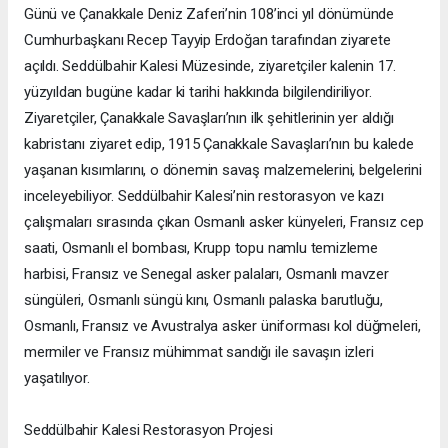
Günü ve Çanakkale Deniz Zaferi’nin 108’inci yıl dönümünde
Cumhurbaşkanı Recep Tayyip Erdoğan tarafından ziyarete
açıldı. Seddülbahir Kalesi Müzesinde, ziyaretçiler kalenin 17.
yüzyıldan bugüne kadar ki tarihi hakkında bilgilendiriliyor.
Ziyaretçiler, Çanakkale Savaşları’nın ilk şehitlerinin yer aldığı
kabristanı ziyaret edip, 1915 Çanakkale Savaşları’nın bu kalede
yaşanan kısımlarını, o dönemin savaş malzemelerini, belgelerini
inceleyebiliyor. Seddülbahir Kalesi’nin restorasyon ve kazı
çalışmaları sırasında çıkan Osmanlı asker künyeleri, Fransız cep
saati, Osmanlı el bombası, Krupp topu namlu temizleme
harbisi, Fransız ve Senegal asker palaları, Osmanlı mavzer
süngüleri, Osmanlı süngü kını, Osmanlı palaska barutluğu,
Osmanlı, Fransız ve Avustralya asker üniforması kol düğmeleri,
mermiler ve Fransız mühimmat sandığı ile savaşın izleri
yaşatılıyor.
Seddülbahir Kalesi Restorasyon Projesi