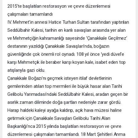
2015’te başlatılan restorasyon ve çevre düzenlemesi
çalışmaları tamamlandı
IV. Mehmet’in annesi Hatice Turhan Sultan tarafından yaptırılan
Seddülbahir Kalesi, tarihin en kanlı savaşları arasında yer alan
ve Mehmetçiğin kahramanlığı sayesinde ’Çanakkale Geçilmez’
destanının yazıldığı Çanakkale Savaşları’nda, boğazın
güvenliğinde çok önemli rol oynadı. 108 yıl önce ’yedi düvel’e
karşı Mehmetçik ile beraber karşı koyan kale, isabet eden top
atışlarıyla gazi oldu.
Çanakkale Boğazı’nı geçmek isteyen itilaf devletlerinin
gemilerinden atılan top mermileri ile büyük hasar alan Tarihi
Gelibolu Yarımadası’ndaki Seddülbahir Kalesi, aradan geçen bir
asırlık zaman diliminde doğa şartları nedeniyle zarar gördü.
Harap haldeki kaleyi ayağa kaldırıp, açık hava müzesi haline
getirmek için Çanakkale Savaşları Gelibolu Tarihi Alan
Başkanlığı’nca 2015 yılında başlatılan restorasyon ve çevre
düzenlemesi çalışmaları tamamlandı. 18 Mart Şehitleri Anma