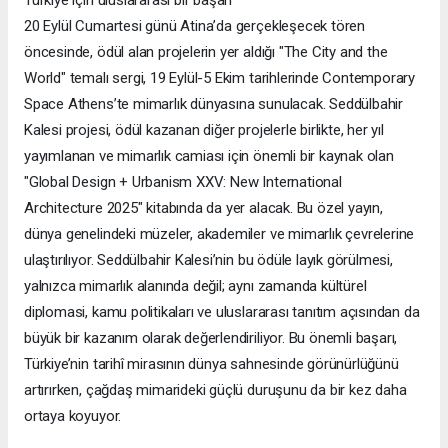
Türkiye için uluslararası bir başarı
20 Eylül Cumartesi günü Atina’da gerçekleşecek tören
öncesinde, ödül alan projelerin yer aldığı "The City and the
World" temalı sergi, 19 Eylül-5 Ekim tarihlerinde Contemporary
Space Athens’te mimarlık dünyasına sunulacak. Seddülbahir
Kalesi projesi, ödül kazanan diğer projelerle birlikte, her yıl
yayımlanan ve mimarlık camiası için önemli bir kaynak olan
"Global Design + Urbanism XXV: New International
Architecture 2025" kitabında da yer alacak. Bu özel yayın,
dünya genelindeki müzeler, akademiler ve mimarlık çevrelerine
ulaştırılıyor. Seddülbahir Kalesi’nin bu ödüle layık görülmesi,
yalnızca mimarlık alanında değil; aynı zamanda kültürel
diplomasi, kamu politikaları ve uluslararası tanıtım açısından da
büyük bir kazanım olarak değerlendiriliyor. Bu önemli başarı,
Türkiye’nin tarihî mirasının dünya sahnesinde görünürlüğünü
artırırken, çağdaş mimarideki güçlü duruşunu da bir kez daha
ortaya koyuyor.