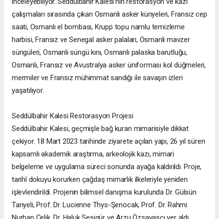
inceleyebiliyor. Seddülbahir Kalesi’nin restorasyon ve kazı
çalışmaları sırasında çıkan Osmanlı asker künyeleri, Fransız cep
saati, Osmanlı el bombası, Krupp topu namlu temizleme
harbisi, Fransız ve Senegal asker palaları, Osmanlı mavzer
süngüleri, Osmanlı süngü kını, Osmanlı palaska barutluğu,
Osmanlı, Fransız ve Avustralya asker üniforması kol düğmeleri,
mermiler ve Fransız mühimmat sandığı ile savaşın izleri
yaşatılıyor.
Seddülbahir Kalesi Restorasyon Projesi
Seddülbahir Kalesi, geçmişle bağ kuran mimarisiyle dikkat
çekiyor. 18 Mart 2023 tarihinde ziyarete açılan yapı, 26 yıl süren
kapsamlı akademik araştırma, arkeolojik kazı, mimari
belgeleme ve uygulama süreci sonunda ayağa kaldırıldı. Proje,
tarihî dokuyu korurken çağdaş mimarlık ilkeleriyle yeniden
işlevlendirildi. Projenin bilimsel danışma kurulunda Dr. Gülsün
Tanyeli, Prof. Dr. Lucienne Thys-Şenocak, Prof. Dr. Rahmi
Nurhan Çelik, Dr. Haluk Sesigür ve Arzu Özsavaşcı yer aldı.