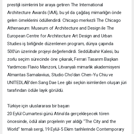
prestijli isimlerini bir araya getiren The International
Architecture Awards (IAA), bu yıl da çağdaş mimarlığın önde
gelen örneklerini ödüllendirdi. Chicago merkezli The Chicago
Athenaeum: Museum of Architecture and Design ile The
European Centre for Architecture Art Design and Urban
Studies iş birliğinde düzenlenen program, dünya çapında
500’ün üzerinde projeyi değerlendirdi. Seddülbahir Kalesi, bu
zorlu seçim sürecinde öne çıkarak, Ferrari Tasarım Başkan
Yardımcısı Flavio Manzoni, Litvanyalı mimarlık akademisyeni
Almantas Samalaviius, Studio Cho’dan Chen-Yu Chiu ve
UNITEDLAB’den Sang Dae Lee gibi seçkin isimlerden oluşan jüri
tarafından ödüle layık görüldü.
Türkiye için uluslararası bir başarı
20 Eylül Cumartesi günü Atina’da gerçekleşecek tören
öncesinde, ödül alan projelerin yer aldığı "The City and the
World" temalı sergi, 19 Eylül-5 Ekim tarihlerinde Contemporary