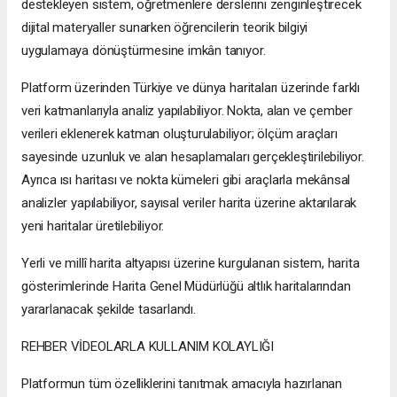
destekleyen sistem, öğretmenlere derslerini zenginleştirecek
dijital materyaller sunarken öğrencilerin teorik bilgiyi
uygulamaya dönüştürmesine imkân tanıyor.
Platform üzerinden Türkiye ve dünya haritaları üzerinde farklı
veri katmanlarıyla analiz yapılabiliyor. Nokta, alan ve çember
verileri eklenerek katman oluşturulabiliyor; ölçüm araçları
sayesinde uzunluk ve alan hesaplamaları gerçekleştirilebiliyor.
Ayrıca ısı haritası ve nokta kümeleri gibi araçlarla mekânsal
analizler yapılabiliyor, sayısal veriler harita üzerine aktarılarak
yeni haritalar üretilebiliyor.
Yerli ve millî harita altyapısı üzerine kurgulanan sistem, harita
gösterimlerinde Harita Genel Müdürlüğü altlık haritalarından
yararlanacak şekilde tasarlandı.
REHBER VİDEOLARLA KULLANIM KOLAYLIĞI
Platformun tüm özelliklerini tanıtmak amacıyla hazırlanan