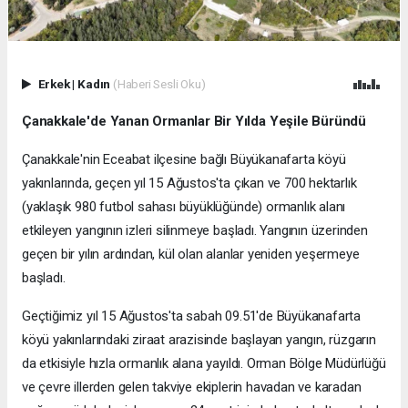
Erkek
|
Kadın
(Haberi Sesli Oku)
Çanakkale'de Yanan Ormanlar Bir Yılda Yeşile Büründü
Çanakkale'nin Eceabat ilçesine bağlı Büyükanafarta köyü
yakınlarında, geçen yıl 15 Ağustos'ta çıkan ve 700 hektarlık
(yaklaşık 980 futbol sahası büyüklüğünde) ormanlık alanı
etkileyen yangının izleri silinmeye başladı. Yangının üzerinden
geçen bir yılın ardından, kül olan alanlar yeniden yeşermeye
başladı.
Geçtiğimiz yıl 15 Ağustos'ta sabah 09.51'de Büyükanafarta
köyü yakınlarındaki ziraat arazisinde başlayan yangın, rüzgarın
da etkisiyle hızla ormanlık alana yayıldı. Orman Bölge Müdürlüğü
ve çevre illerden gelen takviye ekiplerin havadan ve karadan