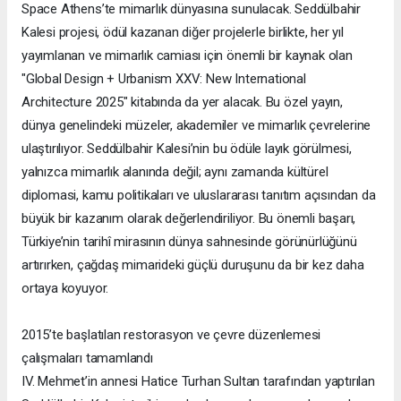
Space Athens’te mimarlık dünyasına sunulacak. Seddülbahir
Kalesi projesi, ödül kazanan diğer projelerle birlikte, her yıl
yayımlanan ve mimarlık camiası için önemli bir kaynak olan
"Global Design + Urbanism XXV: New International
Architecture 2025" kitabında da yer alacak. Bu özel yayın,
dünya genelindeki müzeler, akademiler ve mimarlık çevrelerine
ulaştırılıyor. Seddülbahir Kalesi’nin bu ödüle layık görülmesi,
yalnızca mimarlık alanında değil; aynı zamanda kültürel
diplomasi, kamu politikaları ve uluslararası tanıtım açısından da
büyük bir kazanım olarak değerlendiriliyor. Bu önemli başarı,
Türkiye’nin tarihî mirasının dünya sahnesinde görünürlüğünü
artırırken, çağdaş mimarideki güçlü duruşunu da bir kez daha
ortaya koyuyor.
2015’te başlatılan restorasyon ve çevre düzenlemesi
çalışmaları tamamlandı
IV. Mehmet’in annesi Hatice Turhan Sultan tarafından yaptırılan