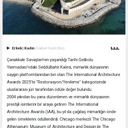
Erkek
|
Kadın
(Haberi Sesli Oku)
Çanakkale Savaşları’nın yaşandığı Tarihi Gelibolu
Yarımadası’ndaki Seddülbahir Kalesi, mimarlık dünyasının
saygın platformlarından biri olan The International Architecture
Awards 2025’te "Restorasyon/Yenileme" kategorisinde
uluslararası jüri tarafından ödüle değer bulundu.
2004 yılından bu yana düzenlenen ve mimarlık dünyasının
prestijli isimlerini bir araya getiren The International
Architecture Awards (IAA), bu yıl da çağdaş mimarlığın önde
gelen örneklerini ödüllendirdi. Chicago merkezli The Chicago
Athenaeum: Museum of Architecture and Design ile The