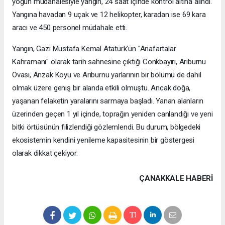
yoğun müdahalesiyle yangın, 24 saat içinde kontrol altına alındı.
Yangına havadan 9 uçak ve 12 helikopter, karadan ise 69 kara
aracı ve 450 personel müdahale etti.
Yangın, Gazi Mustafa Kemal Atatürk'ün "Anafartalar
Kahramanı" olarak tarih sahnesine çıktığı Conkbayırı, Arıburnu
Ovası, Anzak Koyu ve Arıburnu yarlarının bir bölümü de dahil
olmak üzere geniş bir alanda etkili olmuştu. Ancak doğa,
yaşanan felaketin yaralarını sarmaya başladı. Yanan alanların
üzerinden geçen 1 yıl içinde, toprağın yeniden canlandığı ve yeni
bitki örtüsünün filizlendiği gözlemlendi. Bu durum, bölgedeki
ekosistemin kendini yenileme kapasitesinin bir göstergesi
olarak dikkat çekiyor.
ÇANAKKALE HABERİ