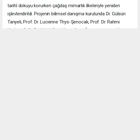
tarihî dokuyu korurken çağdaş mimarlık ilkeleriyle yeniden
işlevlendirildi. Projenin bilimsel danışma kurulunda Dr. Gülsün
Tanyeli, Prof. Dr. Lucienne Thys-Şenocak, Prof. Dr. Rahmi
Nurhan Çelik, Dr. Haluk Sesigür ve Arzu Özsavaşcı yer aldı.
Mimari projeyi ise Yusuf Burak Dolu (KOOP Mimarlık) ve Arzu
Özsavaşcı (AOMTD) üstlendi. Uygulama, ABMA Restorasyon
tarafından gerçekleştirildi.
ÇANAKKALE HABERİ
haber paketi
haber scripti
haber yazılımı