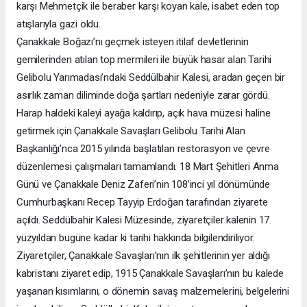
karşı Mehmetçik ile beraber karşı koyan kale, isabet eden top
atışlarıyla gazi oldu.
Çanakkale Boğazı’nı geçmek isteyen itilaf devletlerinin
gemilerinden atılan top mermileri ile büyük hasar alan Tarihi
Gelibolu Yarımadası’ndaki Seddülbahir Kalesi, aradan geçen bir
asırlık zaman diliminde doğa şartları nedeniyle zarar gördü.
Harap haldeki kaleyi ayağa kaldırıp, açık hava müzesi haline
getirmek için Çanakkale Savaşları Gelibolu Tarihi Alan
Başkanlığı’nca 2015 yılında başlatılan restorasyon ve çevre
düzenlemesi çalışmaları tamamlandı. 18 Mart Şehitleri Anma
Günü ve Çanakkale Deniz Zaferi’nin 108’inci yıl dönümünde
Cumhurbaşkanı Recep Tayyip Erdoğan tarafından ziyarete
açıldı. Seddülbahir Kalesi Müzesinde, ziyaretçiler kalenin 17.
yüzyıldan bugüne kadar ki tarihi hakkında bilgilendiriliyor.
Ziyaretçiler, Çanakkale Savaşları’nın ilk şehitlerinin yer aldığı
kabristanı ziyaret edip, 1915 Çanakkale Savaşları’nın bu kalede
yaşanan kısımlarını, o dönemin savaş malzemelerini, belgelerini