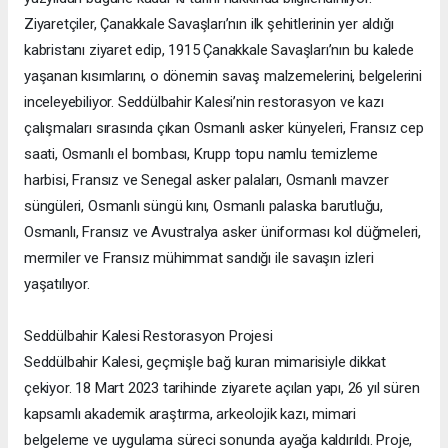
Ziyaretçiler, Çanakkale Savaşları’nın ilk şehitlerinin yer aldığı
kabristanı ziyaret edip, 1915 Çanakkale Savaşları’nın bu kalede
yaşanan kısımlarını, o dönemin savaş malzemelerini, belgelerini
inceleyebiliyor. Seddülbahir Kalesi’nin restorasyon ve kazı
çalışmaları sırasında çıkan Osmanlı asker künyeleri, Fransız cep
saati, Osmanlı el bombası, Krupp topu namlu temizleme
harbisi, Fransız ve Senegal asker palaları, Osmanlı mavzer
süngüleri, Osmanlı süngü kını, Osmanlı palaska barutluğu,
Osmanlı, Fransız ve Avustralya asker üniforması kol düğmeleri,
mermiler ve Fransız mühimmat sandığı ile savaşın izleri
yaşatılıyor.
Seddülbahir Kalesi Restorasyon Projesi
Seddülbahir Kalesi, geçmişle bağ kuran mimarisiyle dikkat
çekiyor. 18 Mart 2023 tarihinde ziyarete açılan yapı, 26 yıl süren
kapsamlı akademik araştırma, arkeolojik kazı, mimari
belgeleme ve uygulama süreci sonunda ayağa kaldırıldı. Proje,