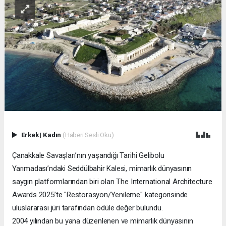
Erkek
|
Kadın
(Haberi Sesli Oku)
Çanakkale Savaşları’nın yaşandığı Tarihi Gelibolu
Yarımadası’ndaki Seddülbahir Kalesi, mimarlık dünyasının
saygın platformlarından biri olan The International Architecture
Awards 2025’te "Restorasyon/Yenileme" kategorisinde
uluslararası jüri tarafından ödüle değer bulundu.
2004 yılından bu yana düzenlenen ve mimarlık dünyasının