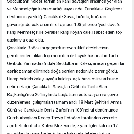
Seddülbahir Kalesi, tarihin en kanlı savaşları arasında yer alan
ve Mehmetçiğin kahramanlığı sayesinde ’Çanakkale Geçilmez’
destanının yazıldığı Çanakkale Savaşları’nda, boğazın
güvenliğinde çok önemli rol oynadı. 108 yıl önce ’yedi düvel’e
karşı Mehmetçik ile beraber karşı koyan kale, isabet eden top
atışlarıyla gazi oldu.
Çanakkale Boğazı’nı geçmek isteyen itilaf devletlerinin
gemilerinden atılan top mermileri ile büyük hasar alan Tarihi
Gelibolu Yarımadası’ndaki Seddülbahir Kalesi, aradan geçen bir
asırlık zaman diliminde doğa şartları nedeniyle zarar gördü.
Harap haldeki kaleyi ayağa kaldırıp, açık hava müzesi haline
getirmek için Çanakkale Savaşları Gelibolu Tarihi Alan
Başkanlığı’nca 2015 yılında başlatılan restorasyon ve çevre
düzenlemesi çalışmaları tamamlandı. 18 Mart Şehitleri Anma
Günü ve Çanakkale Deniz Zaferi’nin 108’inci yıl dönümünde
Cumhurbaşkanı Recep Tayyip Erdoğan tarafından ziyarete
açıldı. Seddülbahir Kalesi Müzesinde, ziyaretçiler kalenin 17.
yüzyıldan bugüne kadar ki tarihi hakkında bilgilendiriliyor.