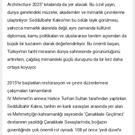
Architecture 2025" kitabında da yer alacak. Bu özel yayın,
dünya genelindeki müzeler, akademiler ve mimarlık çevrelerine
ulaştırılıyor. Seddülbahir Kalesi’nin bu ödüle layık görülmesi,
yalnızca mimarlık alanında değil; aynı zamanda kültürel
diplomasi, kamu politikaları ve uluslararası tanıtım açısından da
büyük bir kazanım olarak değerlendiriliyor. Bu önemli başarı,
Türkiye’nin tarihî mirasının dünya sahnesinde görünürlüğünü
artırırken, çağdaş mimarideki güçlü duruşunu da bir kez daha
ortaya koyuyor.
2015’te başlatılan restorasyon ve çevre düzenlemesi
çalışmaları tamamlandı
IV. Mehmet’in annesi Hatice Turhan Sultan tarafından yaptırılan
Seddülbahir Kalesi, tarihin en kanlı savaşları arasında yer alan
ve Mehmetçiğin kahramanlığı sayesinde ’Çanakkale Geçilmez’
destanının yazıldığı Çanakkale Savaşları’nda, boğazın
güvenliğinde çok önemli rol oynadı. 108 yıl önce ’yedi düvel’e