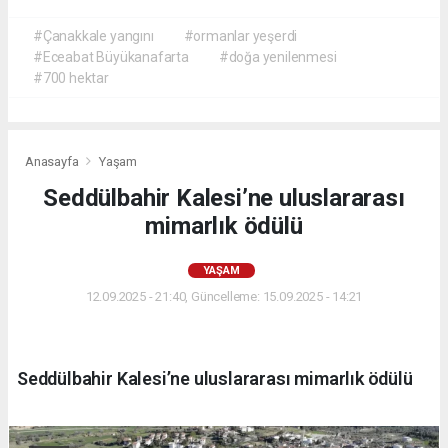
#Çanakkale yangını
#ormanlar yeşerdi
#Eceabat Büyükanafarta
#doğa yenilenmesi
#700 hektar
Anasayfa
Yaşam
Seddülbahir Kalesi’ne uluslararası
mimarlık ödülü
YAŞAM
12.09.2025 - 21:40, Güncelleme: 15.09.2025 - 14:21
Seddülbahir Kalesi’ne uluslararası mimarlık ödülü