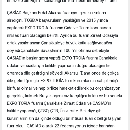
en az 60 bin kişinin katılacağı bir fuar hedeflemekteyiz." dedi
ÇASİAD Başkanı Erdal Akarsu fuar için gerekli izinlerin
alındığını, TOBB’A başvuruların yapıldığını ve 2015 yılında
yapılacak EXPO TROİA fuarının Gıda ve Tarım konusunda
ihtisas fuarı olacağını belirtti. Ayrıca bu fuarın Ziraat Odasıyla
ortak yapılmasının Çanakkale’ye büyük katkı sağlayacağını
söyledi.Çanakkale Savaşlarının 100. Yılı olması sebebiyle
ÇASİAD’ın başlangıcını yaptığı EXPO TROİA fuarını Çanakkale
odaları ve siadlarıyla birlikte yapmanın doğru olacağını her
ortamda dile getirdiğini söyledi. Akarsu; “Daha önce de çokça
dile getirdiğim gibi EXPO TROİA tüm kurumlarının sahiplendiği
bir fuar olmalı ve hep birlikte hareket edilerek bu organizasyon
gerçekleştirilmeli. Bu yaklaşımımız karşılığını buldu ve bu seneki
EXPO TORİA fuarını Çanakkale Ziraat Odası ve ÇASİAD’ın
birlikte yapacağı, ÇTSO, ÇTB, Üniversite, Belediye gibi
kurumlarımızın da içinde olduğu bir ihtisas fuarı özelliği taşıyan
fuar oldu. ÇASİAD olarak 22 federasyonun içinde barından