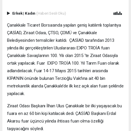
Erkek
|
Kadın
(Haberi Sesli Oku)
Çanakkale Ticaret Borsasında yapılan geniş katılımlı toplantıya
ÇASİAD, Ziraat Odası, ÇTSO, ÇOMÜ ve Çanakkale
Belediyesinden temsilciler katıldı. ÇASİAD tarafından 2013
yılında ilki gerçekleştirilen Uluslararası EXPO TROİA fuarı
Çanakkale Savaşlarının 100. Yılı olan 2015 ‘te Ziraat Odasıyla
ortak yapılacak. Fuar EXPO TROİA 100. Yıl Tarım Fuarı olarak
adlandırılacak. Fuar 14-17 Mayıs 2015 tarihleri arasında
KİPA’NIN önünde bulunan Terzioğlu Vakfına ait 40 bin
metrekarelik alanda Çanakkale’de ilk kez açık alan fuarı şeklinde
yapılacak.
Ziraat Odası Başkanı İlhan Ulus Çanakkale bir ilki yaşayacak bu
fuara en az 60 bin kişi katılacak dedi. ÇASİAD Başkanı Erdal
Akarsu fuar üçüncü yılında ihtisas fuarı olma özelliği
taşıyacağını söyledi.