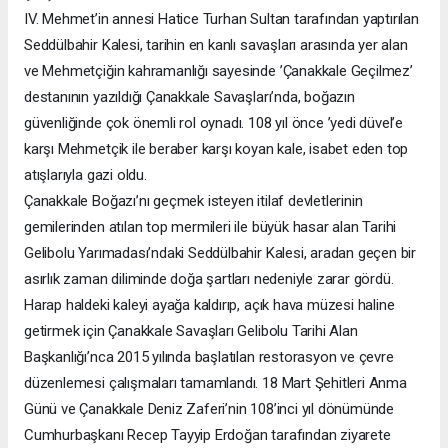
IV. Mehmet’in annesi Hatice Turhan Sultan tarafından yaptırılan
Seddülbahir Kalesi, tarihin en kanlı savaşları arasında yer alan
ve Mehmetçiğin kahramanlığı sayesinde ’Çanakkale Geçilmez’
destanının yazıldığı Çanakkale Savaşları’nda, boğazın
güvenliğinde çok önemli rol oynadı. 108 yıl önce ’yedi düvel’e
karşı Mehmetçik ile beraber karşı koyan kale, isabet eden top
atışlarıyla gazi oldu.
Çanakkale Boğazı’nı geçmek isteyen itilaf devletlerinin
gemilerinden atılan top mermileri ile büyük hasar alan Tarihi
Gelibolu Yarımadası’ndaki Seddülbahir Kalesi, aradan geçen bir
asırlık zaman diliminde doğa şartları nedeniyle zarar gördü.
Harap haldeki kaleyi ayağa kaldırıp, açık hava müzesi haline
getirmek için Çanakkale Savaşları Gelibolu Tarihi Alan
Başkanlığı’nca 2015 yılında başlatılan restorasyon ve çevre
düzenlemesi çalışmaları tamamlandı. 18 Mart Şehitleri Anma
Günü ve Çanakkale Deniz Zaferi’nin 108’inci yıl dönümünde
Cumhurbaşkanı Recep Tayyip Erdoğan tarafından ziyarete