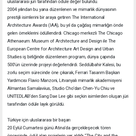
uluslararası jüri tarafından ödüle değer bulundu.
2004 yılından bu yana düzenlenen ve mimarlık dünyasının
prestijli isimlerini bir araya getiren The International
Architecture Awards (IAA), bu yıl da çağdaş mimarlığın önde
gelen örneklerini ödüllendirdi. Chicago merkezli The Chicago
Athenaeum: Museum of Architecture and Design ile The
European Centre for Architecture Art Design and Urban
Studies iş birliğinde düzenlenen program, dünya çapında
500’ün üzerinde projeyi değerlendirdi. Seddülbahir Kalesi, bu
zorlu seçim sürecinde öne çıkarak, Ferrari Tasarım Başkan
Yardımcısı Flavio Manzoni, Litvanyalı mimarlık akademisyeni
Almantas Samalaviius, Studio Cho’dan Chen-Yu Chiu ve
UNITEDLAB’den Sang Dae Lee gibi seçkin isimlerden oluşan jüri
tarafından ödüle layık görüldü.
Türkiye için uluslararası bir başarı
20 Eylül Cumartesi günü Atina’da gerçekleşecek tören
öncesinde, ödül alan projelerin yer aldığı "The City and the