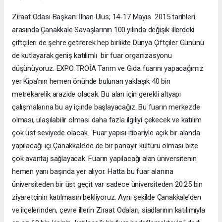
Ziraat Odası Başkanı İlhan Ulus; 14-17 Mayıs 2015 tarihleri
arasında Çanakkale Savaşlarının 100.yılında değişik illerdeki
çiftçileri de şehre getirerek hep birlikte Dünya Çiftçiler Gününü
de kutlayarak geniş katılımlı bir fuar organizasyonu
düşünüyoruz. EXPO TROİA Tarım ve Gıda fuarını yapacağımız
yer Kipa’nın hemen önünde bulunan yaklaşık 40 bin
metrekarelik arazide olacak. Bu alan için gerekli altyapı
çalışmalarına bu ay içinde başlayacağız. Bu fuarın merkezde
olması, ulaşılabilir olması daha fazla ilgiliyi çekecek ve katılım
çok üst seviyede olacak. Fuar yapısı itibariyle açık bir alanda
yapılacağı içi Çanakkale’de de bir panayır kültürü olması bize
çok avantaj sağlayacak. Fuarın yapılacağı alan üniversitenin
hemen yanı başında yer alıyor. Hatta bu fuar alanına
üniversiteden bir üst geçit var sadece üniversiteden 20.25 bin
ziyaretçinin katılmasın bekliyoruz. Aynı şekilde Çanakkale’den
ve ilçelerinden, çevre illerin Ziraat Odaları, siadlarının katılımıyla