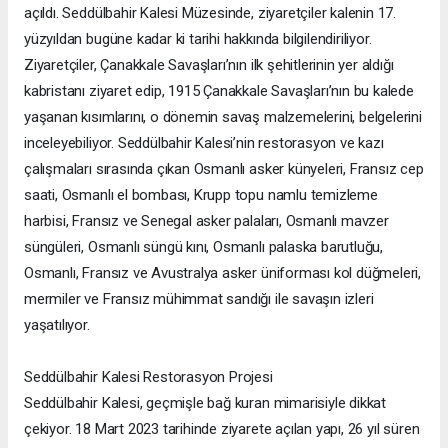
açıldı. Seddülbahir Kalesi Müzesinde, ziyaretçiler kalenin 17.
yüzyıldan bugüne kadar ki tarihi hakkında bilgilendiriliyor.
Ziyaretçiler, Çanakkale Savaşları’nın ilk şehitlerinin yer aldığı
kabristanı ziyaret edip, 1915 Çanakkale Savaşları’nın bu kalede
yaşanan kısımlarını, o dönemin savaş malzemelerini, belgelerini
inceleyebiliyor. Seddülbahir Kalesi’nin restorasyon ve kazı
çalışmaları sırasında çıkan Osmanlı asker künyeleri, Fransız cep
saati, Osmanlı el bombası, Krupp topu namlu temizleme
harbisi, Fransız ve Senegal asker palaları, Osmanlı mavzer
süngüleri, Osmanlı süngü kını, Osmanlı palaska barutluğu,
Osmanlı, Fransız ve Avustralya asker üniforması kol düğmeleri,
mermiler ve Fransız mühimmat sandığı ile savaşın izleri
yaşatılıyor.
Seddülbahir Kalesi Restorasyon Projesi
Seddülbahir Kalesi, geçmişle bağ kuran mimarisiyle dikkat
çekiyor. 18 Mart 2023 tarihinde ziyarete açılan yapı, 26 yıl süren