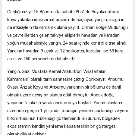
Geçtiğimiz yıl 15 Ağustos'ta sabah 09.51'de Büyükanafarta
köyü yakınlarındaki ziraat arazisinde başlayan yangın, rüzgarın
da etkisiyle hızla ormanlık alana yayıldı. Orman Bölge Müdürlüğü
ve çevre illerden gelen takviye ekiplerin havadan ve karadan
yoğun müdahalesiyle yangın, 24 saat içinde kontrol altına alındı.
Yangına havadan 9 uçak ve 12 helikopter, karadan ise 69 kara
aracı ve 450 personel müdahale etti.
Yangın, Gazi Mustafa Kemal Atatürk'ün "Anafartalar
Kahramanı" olarak tarih sahnesine çıktığı Conkbayırı, Arıburnu
Ovası, Anzak Koyu ve Arıburnu yarlarının bir bölümü de dahil
olmak üzere geniş bir alanda etkili olmuştu. Ancak doğa,
yaşanan felaketin yaralarını sarmaya başladı. Yanan alanların
üzerinden geçen 1 yıl içinde, toprağın yeniden canlandığı ve yeni
bitki örtüsünün filizlendiği gözlemlendi. Bu durum, bölgedeki
ekosistemin kendini yenileme kapasitesinin bir göstergesi
olarak dikkat çekiyor.